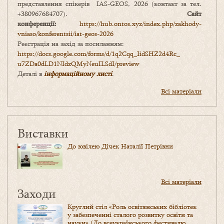
представлення спікерів IAS-GEOS, 2026 (контакт за тел.
+380967684707).
Сайт
конференції:
https://hub.ontos.xyz/index.php/zakhody-
vniaso/konferentsii/iat-geos-2026
Реєстрація на захід за посиланням:
https://docs.google.com/forms/
d/1q2Cqq_IidSHZ2d4Rc_
u7ZDa0dLD1NIdzQMyNeuILSdI/
preview
Деталі в
інформаційному листі
.
Всі матеріали
Виставки
До ювілею Дічек Наталії Петрівни
Всі матеріали
Заходи
Круглий стіл «Роль освітянських бібліотек
у забезпеченні сталого розвитку освіти та
науки» (До всеукраїнського фестивалю