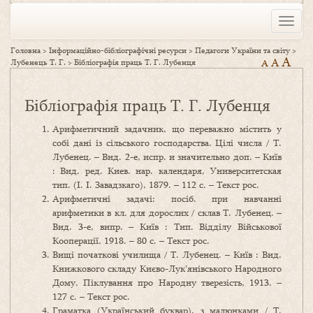
Toggle
naviga
Головна
>
Інформаційно-бібліографічні ресурси
>
Педагоги України та світу
>
A
A
Лубенець Т. Г.
>
Бібліографія праць Т. Г. Лубенця
A
Бібліографія праць Т. Г. Лубенця
Арифметичний задачник, що переважно містить у
собі дані із сільського господарства. Цілі числа / Т.
Лубенец. – Вид. 2-е, испр. и значительно доп. – Київ
: Вид. ред. Киев. нар. календаря, Университетская
тип. (І. І. Завадзкаго), 1879. – 112 с. – Текст рос.
Арифметичні задачі: посіб. при навчанні
арифметики в кл. для дорослих / склав Т. Лубенец. –
Вид. 3-е, випр. – Київ : Тип. Відділу Військової
Кооперації, 1918. – 80 с. – Текст рос.
Вищі початкові училища / Т. Лубенец. – Київ : Вид.
Книжкового складу Києво-Лук’янівського Народного
Дому, Піклування про Народну тверезість, 1913. –
127 с. – Текст рос.
Граматка (Український буквар), з малюнками / Т.