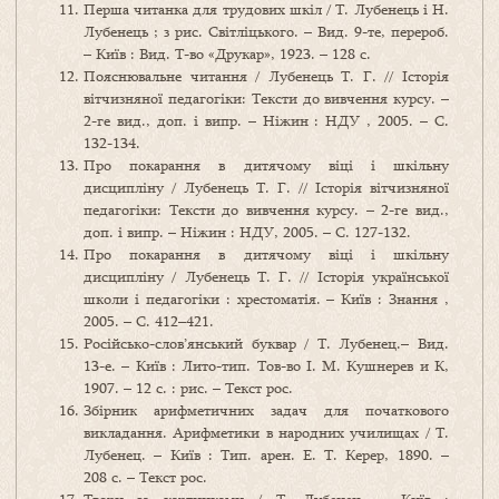
Перша читанка для трудових шкіл / Т. Лубенець і Н.
Лубенець ; з рис. Світліцького. – Вид. 9-те, перероб.
– Київ : Вид. Т-во «Друкар», 1923. – 128 с.
Пояснювальне читання / Лубенець Т. Г. // Історія
вітчизняної педагогіки: Тексти до вивчення курсу. –
2-ге вид., доп. і випр. – Ніжин : НДУ , 2005. – С.
132-134.
Про покарання в дитячому віці і шкільну
дисципліну / Лубенець Т. Г. // Історія вітчизняної
педагогіки: Тексти до вивчення курсу. – 2-ге вид.,
доп. і випр. – Ніжин : НДУ, 2005. – С. 127-132.
Про покарання в дитячому віці і шкільну
дисципліну / Лубенець Т. Г. // Історія української
школи і педагогіки : хрестоматія. – Київ : Знання ,
2005. – С. 412–421.
Російсько-слов’янський буквар / Т. Лубенец.– Вид.
13-е. – Київ : Лито-тип. Тов-во І. М. Кушнерев и К,
1907. – 12 с. : рис. – Текст рос.
Збірник арифметичних задач для початкового
викладання. Арифметики в народних училищах / Т.
Лубенец. – Київ : Тип. арен. Е. Т. Керер, 1890. –
208 с. – Текст рос.