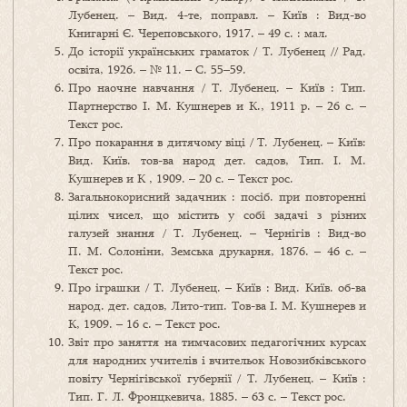
Лубенец. – Вид. 4-те, поправл. – Київ : Вид-во
Книгарні Є. Череповського, 1917. – 49 с. : мал.
До історії українських граматок / Т. Лубенец // Рад.
освіта, 1926. – № 11. – С. 55–59.
Про наочне навчання / Т. Лубенец. – Київ : Тип.
Партнерство І. М. Кушнерев и К., 1911 р. – 26 с. –
Текст рос.
Про покарання в дитячому віці / Т. Лубенец. – Київ:
Вид. Київ. тов-ва народ дет. садов, Тип. І. М.
Кушнерев и К , 1909. – 20 с. – Текст рос.
Загальнокорисний задачник : посіб. при повторенні
цілих чисел, що містить у собі задачі з різних
галузей знання / Т. Лубенец. – Чернігів : Вид-во
П. М. Солоніни, Земська друкарня, 1876. – 46 с. –
Текст рос.
Про іграшки / Т. Лубенец. – Київ : Вид. Київ. об-ва
народ. дет. садов, Лито-тип. Тов-ва І. М. Кушнерев и
К, 1909. – 16 с. – Текст рос.
Звіт про заняття на тимчасових педагогічних курсах
для народних учителів і вчительок Новозибківського
повіту Чернігівської губернії / Т. Лубенец. – Київ :
Тип. Г. Л. Фронцкевича, 1885. – 63 с. – Текст рос.