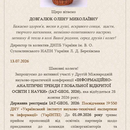
Щиро вітаємо
ДОВГАЛЮК ОЛЕНУ МИКОЛАЇВНУ
Бажаємо здоров’я, весни в душі, яскравого сонця, щастя,
творчого натхнення, незмінно-позитивнвого настрою,
затишку
й
тепла в колі
В
ашої
родини
,
серед друзів і колег!
Директор та колектив ДНПБ України ім. В. О.
Сухомлинського НАПН України Л. Д. Березівська
13.07.2026
Шановні колеги!
Запрошуємо до активної участі у Другій Міжнародній
науково-практичній конференції
«
ІНФОРМАЦІЙНО-
АНАЛІТИЧНІ ТРЕНДИ
ГЛОБАЛЬНОЇ ВІДКРИТОЇ
ОСВІТИ І НАУКИ
» (IAT-GEOS, 2026),
яка відбудеться 28
жовтня 2026 року.
Державна реєстрація IAT-GEOS, 2026
:
Посвідчення №550
ДНУ «Український інститут науково-технічної експертизи
та інформації» (УкрІНТЕІ)
До
01.09.2026 року
триває
прийом пропозицій від освітніх партнерів щодо
приєднання до команди співорганізаторів та