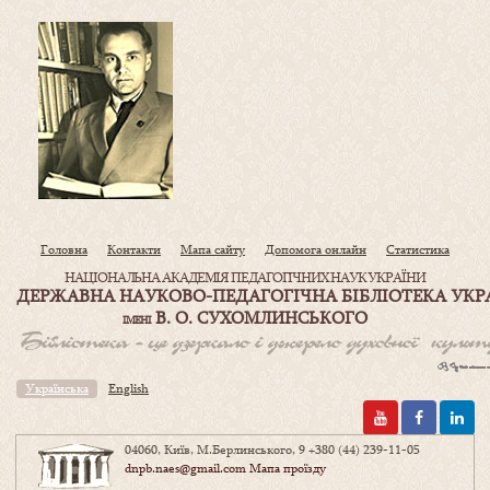
Головна
Контакти
Мапа сайту
Допомога онлайн
Статистика
НАЦІОНАЛЬНА АКАДЕМІЯ ПЕДАГОГІЧНИХ НАУК УКРАЇНИ
ДЕРЖАВНА НАУКОВО-ПЕДАГОГІЧНА БІБЛІОТЕКА УКР
В. О. СУХОМЛИНСЬКОГО
ІМЕНІ
Українська
English
04060, Київ, М.Берлинського, 9
+380 (44) 239-11-05
dnpb.naes@gmail.com
Мапа проїзду