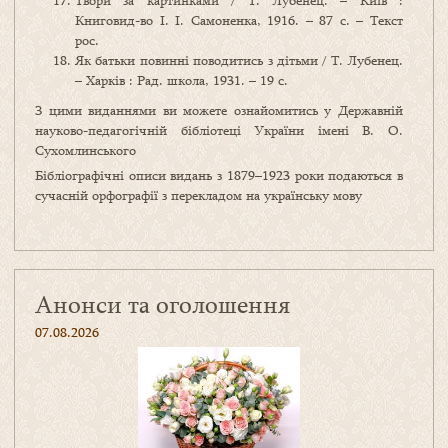
Твори за картинками / Т. Лубенец. – Київ :
Книговид-во І. І. Самоненка, 1916. – 87 с. – Текст
рос.
Як батьки повинні поводитись з дітьми / Т. Лубенец.
– Харків : Рад. школа, 1931. – 19 с.
З цими виданнями ви можете ознайомитись у Державній
науково-педагогічній бібліотеці України імені В. О.
Сухомлинського
Бібліографічні описи видань з 1879–1923 роки подаються в
сучасній орфографії з перекладом на українську мову
Анонси та оголошення
07.08.2026