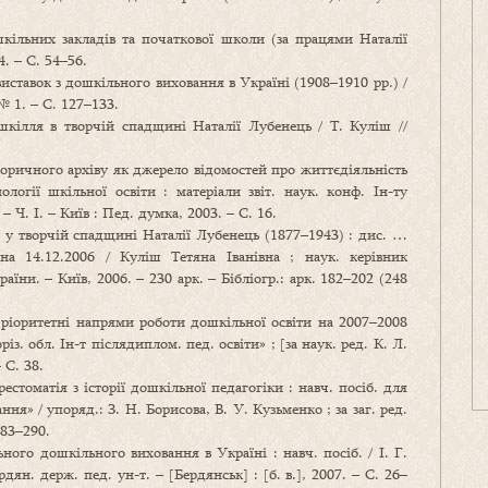
кільних закладів та початкової школи (за працями Наталії
4. – С. 54–56.
виставок з дошкільного виховання в Україні (1908–1910 рр.) /
№ 1. – С. 127–133.
шкілля в творчій спадщині Наталії Лубенець / Т. Куліш //
оричного архіву як джерело відомостей про життєдіяльність
ології шкільної освіти : матеріали звіт. наук. конф. Ін-ту
 Ч. І. – Київ : Пед. думка, 2003. – С. 16.
 у творчій спадщині Наталії Лубенець (1877–1943) : дис. …
на 14.12.2006 / Куліш Тетяна Іванівна ; наук. керівник
їни. – Київ, 2006. – 230 арк. – Бібліогр.: арк. 182–202 (248
Пріоритетні напрями роботи дошкільної освіти на 2007–2008
з. обл. Ін-т післядиплом. пед. освіти» ; [за наук. ред. К. Л.
 С. 38.
стоматія з історії дошкільної педагогіки : навч. посіб. для
ння» / упоряд.: З. Н. Борисова, В. У. Кузьменко ; за заг. ред.
283–290.
ного дошкільного виховання в Україні : навч. посіб. / І. Г.
дян. держ. пед. ун-т. – [Бердянськ] : [б. в.], 2007. – С. 26–