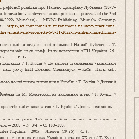
1
іографічної розвідки про Наталю Дмитрівну Лубенець (1877–
s: innovations, achievements and prospects : proceed. of the 2nd
06-08.2022, München). – MDPC Publishing. Munich, Germany,
ss:
https://sci-conf.com.ua/ii-mizhnarodna-naukovo-praktichna-
s-achievements-and-prospects-6-8-11-2022-myunhen-nimechchina-
освітньої та педагогічної діяльності Наталії Лубенець / Т.
матеріали звіт. наук. конф. Ін-ту педагогіки АПН України, 26–
002. – С. 16–17.
 дошкілля / Т. Куліш // До витоків становлення української
. пед. ун-ту ім.П.Тичини. Спецвипуск. – Київ : Наук. світ,
ьного дошкільного виховання в Україні / Т. Куліш // Дитячій
ребеля та М. Монтессорі на виховання дітей / Т. Куліш //
професіоналізм вихователя / Т. Куліш // Дошк. виховання. –
ьність подружжя Лубенців у Київській дослідній трудовій
гія. – 2008. – № 3/4. – С. 180–188.
віта України. – 2005. – Листоп. (№ 86). – С. 8.
анять у дитячих садках України (початок ХХ ст.) / Т. Куліш