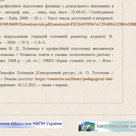
рофесійної підготовки фахівців з дошкільного виховання в
) : автореф. дис. … канд. пед. наук : І3.00.01 / Слободянюк
 – Київ, 2000. – 25 с. – Текст також доступний в інтернеті:
23456789/6069/Slobodyanyuk.pdf;jsessionid=FE23A97E967A72D490A1D80ADB
о відродження (перший головний редактор журналу Н.
 – 2003. – № 3. – С.3–5.
ини Н. Д. Лубенець у професійній підготовці вихователів
овська // Розвиток освіти в умовах поліетнічного регіону :
іт. 2008 р. : [зб. ст.] / РВНЗ «Крим. гуманіт. ун-т». – Ялта :
 Тимофія Лубенців [Електронний ресурс] /А. О. Тугушева //
20 – Режим доступу:
https://vseosvita.ua/library/pedagogicni-idei-
ернення: 10.12.202). – назва з екрана.