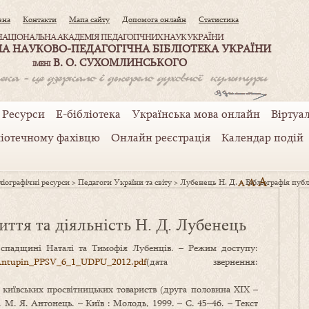
вна
Контакти
Мапа сайту
Допомога онлайн
Статистика
НАЦІОНАЛЬНА АКАДЕМІЯ ПЕДАГОГІЧНИХ НАУК УКРАЇНИ
А НАУКОВО-ПЕДАГОГІЧНА БІБЛІОТЕКА УКРАЇНИ
В. О. СУХОМЛИНСЬКОГО
ІМЕНІ
Ресурси
Е-бібліотека
Українська мова онлайн
Віртуал
ліотечному фахівцю
Онлайн реєстрація
Календар подій
A
A
іографічні ресурси
>
Педагоги України та світу
>
Лубенець Н. Д.
>
A
Бібліографія публ
иття та діяльність Н. Д. Лубенець
й спадщині Наталі та Тимофія Лубенців. – Режим доступу:
1/E_Antupin_PPSV_6_1_UDPU_2012.pdf
(дата звернення:
ь київських просвітницьких товариств (друга половина ХІХ –
д. М. Я. Антонець. – Київ : Молодь, 1999. – С. 45–46. – Текст