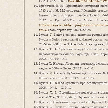
С. 231–232. – DOI:
10.33407/lib.NAES.id/74595
Кропочева Н. М. Презентація матеріалів бібл
1943 рр.) / Н. М.Кропочева // Scientific progres
Intern. scient. and pract. confer.(Novemb. 
2022. – Pp. 207–212. – Mode of acce
konferentsiya-scientific- progress-innovation
arhiv/
(дата перегляду: 08.11.2022).
Куліш Т. Зміст і основні напрями громадсько-
Куліш // Зміст і технології шкільної освіти : 
28 берез. 2002 р. – Ч. І. – Київ : Пед. думка, 2
Куліш Т. Н. Лубенець та зарубіжна педагогіка
педагогічної науки: зб. наук. пр. Уман. держ
2002. – С. 144–148.
Куліш Т. Наталія Лубенець організатор суспіл
садок. – 2004. – Берез. (№ 11). – С. 6.
Куліш Т. Наталія Лубенець про погляди Ф. Ф
Шлях освіти. – 2004. – №2. – С.43–47.
Куліш Т. Наталя Лубенець про особистість та 
2005. – № 2. – С. 9–11.
Куліш Т. І. Організаційно-педагогічна діял
школі № 4 / Т. І. Куліш // Педагогіка і психоло
Куліш Т. Пам’ятник педагогові / Т. Куліш // Ос
Куліш Т. Погляди Наталії Лубенець на зміст з