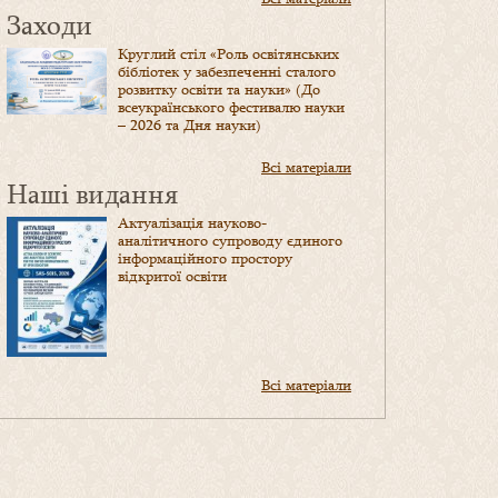
Заходи
Круглий стіл «Роль освітянських
бібліотек у забезпеченні сталого
розвитку освіти та науки» (До
всеукраїнського фестивалю науки
– 2026 та Дня науки)
Всі матеріали
Наші видання
Актуалізація науково-
аналітичного супроводу єдиного
інформаційного простору
відкритої освіти
Всі матеріали