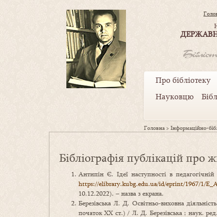
Голо
ДЕРЖАВН
Про бібліотеку
Науковцю
Біб
Головна
>
Інформаційно-бібл
Бібліографія публікацій про ж
Антипін Є. Ідеї наступності в педагогічні
https://elibrary.kubg.edu.ua/id/eprint/1967/
10.12.2022). – назва з екрана.
Березівська Л. Д. Освітньо-виховна діяльніст
початок ХХ ст.) / Л. Д. Березівська ; наук. ре