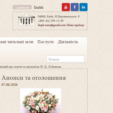
Українська
English
04060, Київ, М.Берлинського, 9
+380 (44) 239-11-05
dnpb.naes@gmail.com
Мапа проїзду
ьні читальні зали
Послуги
Діяльність
ікацій про життя та діяльність Н. Д. Лубенець
Анонси та оголошення
07.08.2026