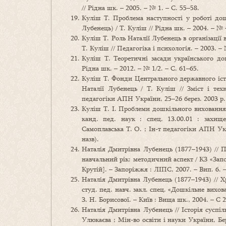
// Рідна шк. – 2005. – № 1. – С. 55–58.
Куліш Т. Проблема наступності у роботі дош
Лубенець) / Т. Куліш // Рідна шк. – 2004. – № 
Куліш Т. Роль Наталії Лубенець в організації 
Т. Куліш // Педагогіка і психологія. – 2003. – 
Куліш Т. Теоретичні засади українського до
Рідна шк. – 2012. – № 1/2. – С. 61–65.
Куліш Т. Фонди Центрального державного іст
Наталії Лубенець / Т. Куліш // Зміст і техн
педагогіки АПН України, 25–26 берез. 2003 р. –
Куліш Т. І. Проблеми дошкільного виховання
канд. пед. наук : спец. 13.00.01 : захище
Самоплавська Т. О. ; Ін-т педагогіки АПН Укра
назв).
Наталія Дмитрівна Лубенець (1877–1943) // 
навчальний рік: методичний аспект / КЗ «Запорі
Крутій]. – Запоріжжя : ЛІПС, 2007. – Вип. 6. –
Наталія Дмитрівна Лубенець (1877–1943) // Хре
студ. пед. навч. закл. спец. «Дошкільне вихова
З. Н. Борисової. – Київ : Вища шк., 2004. – С 
Наталія Дмитрівна Лубенець // Історія суспіль
Улюкаєва ; Мін-во освіти і науки України, Бер