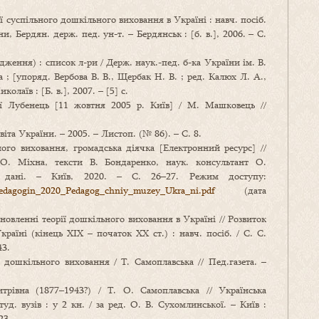
ї суспільного дошкільного виховання в Україні : навч. посіб.
ни, Бердян. держ. пед. ун-т. – Бердянськ : [б. в.], 2006. – С.
ження) : список л-ри / Держ. наук.-пед. б-ка України ім. В.
 ; [упоряд. Вербова В. В., Щербак Н. В. ; ред. Калюх Л. А.,
колаїв : [Б. в.], 2007. – [5] с.
ї Лубенець [11 жовтня 2005 р. Київ] / М. Машковець //
іта України. – 2005. – Листоп. (№ 86). – С. 8.
го виховання, громадська діячка [Електронний ресурс] //
О. Міхна, тексти В. Бондаренко, наук. консультант О.
. дані. – Київ, 2020. – С. 26–27. Режим доступу:
66/Pedagogin_2020_Pedagog_chniy_muzey_Ukra_ni.pdf
(дата
новленні теорії дошкільного виховання в Україні // Розвиток
раїні (кінець ХІХ – початок ХХ ст.) : навч. посіб. / С. С.
43.
 дошкільного виховання / Т. Самоплавська // Пед.газета. –
рівна (1877–1943?) / Т. О. Самоплавська // Українська
туд. вузів : у 2 кн. / за ред. О. В. Сухомлинської. – Київ :
23.