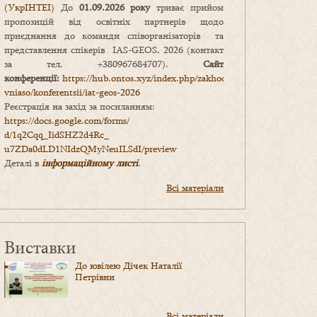
(УкрІНТЕІ)
До
01.09.2026 року
триває прийом
пропозицій від освітніх партнерів щодо
приєднання до команди співорганізаторів та
представлення спікерів IAS-GEOS, 2026 (контакт
за тел. +380967684707).
Сайт
конференції:
https://hub.ontos.xyz/index.php/zakhody-
vniaso/konferentsii/iat-geos-2026
Реєстрація на захід за посиланням:
https://docs.google.com/forms/
d/1q2Cqq_IidSHZ2d4Rc_
u7ZDa0dLD1NIdzQMyNeuILSdI/
preview
Деталі в
інформаційному листі
.
Всі матеріали
Виставки
До ювілею Дічек Наталії
Петрівни
Всі матеріали