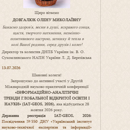
Щиро вітаємо
ДОВГАЛЮК ОЛЕНУ МИКОЛАЇВНУ
Бажаємо здоров’я, весни в душі, яскравого сонця,
щастя, творчого натхнення, незмінно-
позитивнвого настрою, затишку
й
тепла в
колі
В
ашої
родини
,
серед друзів і колег!
Директор та колектив ДНПБ України ім. В. О.
Сухомлинського НАПН України Л. Д. Березівська
13.07.2026
Шановні колеги!
Запрошуємо до активної участі у Другій
Міжнародній науково-практичній конференції
«
ІНФОРМАЦІЙНО-АНАЛІТИЧНІ
ТРЕНДИ
ГЛОБАЛЬНОЇ ВІДКРИТОЇ ОСВІТИ І
НАУКИ
» (IAT-GEOS, 2026),
яка відбудеться 28
жовтня 2026 року.
Державна реєстрація IAT-GEOS, 2026
:
Посвідчення №550 ДНУ «Український інститут
науково-технічної експертизи та інформації»