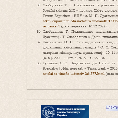
Слободянюк Т. Б. Становлення та розвиток п
Україні (кінець XIX – початок ХХ-го століття
Тетяна Борисівна ; НПУ ім. М. П. Драгоманова.
http://enpuir.npu.edu.ua/bitstream/handle/1
sequence=1
(дата звернення: 10.12.2022).
Слободянюк Т. Подвижниця національног
Лубенець) / Т. Слободянюк // Дошк. виховання.
Соколовська О. С. Роль педагогічної спадщ
дошкільних навчальних закладів / О. С. Сокол
матеріали міжнар. наук.-практ. конф., 10–11 кв
[б. в.], 2008. – Вип. 4, Ч. 2. – С. 99–102.
Тугушева А. О. Педагогічні ідеї Наталії та
Всеосвіта: [офіц. портал]. – Текст. дані. – 20
natalai-ta-timofia-lubenciv-364877.html
(дата зв