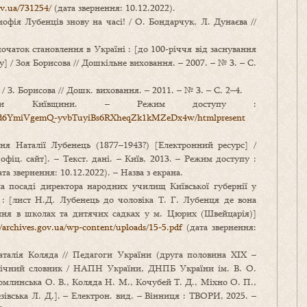
gov.ua/731254/
(дата звернення: 10.12.2022).
офія Лубенців знову на часі! / О. Бондарчук, Л. Дунаєва //
очаток становлення в Україні : [до 100-річчя від заснування
у] / Зоя Борисова // Дошкільне виховання. – 2007. – № 3. – С.
 З. Борисова // Дошк. виховання. – 2011. – № 3. – С. 2–4.
нати Київщини. – Режим доступу :
sPcZd6YmiVgemQ-yvbTuyiBs6RXheqZk1kMZeDx4w/htmlpresent
я Наталії Лубенець (1877–1943?) [Електронний ресурс] /
офіц. сайт]. – Текст. дані. – Київ, 2013. – Режим доступу :
та звернення: 10.12.2022). – Назва з екрана.
на посаді директора народних училищ Київської губернії у
: [лист Н.Д. Лубенець до чоловіка Т. Г. Лубенця де вона
ання в школах та дитячих садках у м. Цюрих (Швейцарія)]
//archives.gov.ua/wp-content/uploads/15-5.pdf
(дата звернення:
талія Коляда // Педагоги України (друга половина ХІХ –
афічний словник / НАПН України, ДНПБ України ім. В. О.
хомлинська О. В., Коляда Н. М., Кочубей Т. Д., Міхно О. П.,
езівська Л. Д.]. – Електрон. вид. – Вінниця : ТВОРИ, 2025. –