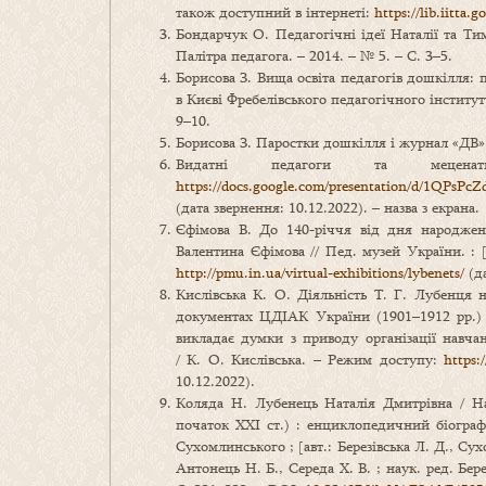
також доступний в інтернеті:
https://lib.iitta.
Бондарчук О. Педагогічні ідеї Наталії та Тим
Палітра педагога. – 2014. – № 5. – С. 3–5.
Борисова З. Вища освіта педагогів дошкілля: п
в Києві Фребелівського педагогічного інститут
9–10.
Борисова З. Паростки дошкілля і журнал «ДВ» /
Видатні педагоги та меце
https://docs.google.com/presentation/d/1QP
(дата звернення: 10.12.2022). – назва з екрана.
Єфімова В. До 140-річчя від дня народженн
Валентина Єфімова // Пед. музей України. : [
http://pmu.in.ua/virtual-exhibitions/lybenets/
(да
Кислівська К. О. Діяльність Т. Г. Лубенця 
документах ЦДІАК України (1901–1912 рр.) 
викладає думки з приводу організації навч
/ К. О. Кислівська. – Режим доступу:
https:
10.12.2022).
Коляда Н. Лубенець Наталія Дмитрівна / На
початок ХХІ ст.) : енциклопедичний біогр
Сухомлинського ; [авт.: Березівська Л. Д., Су
Антонець Н. Б., Середа Х. В. ; наук. ред. Бер