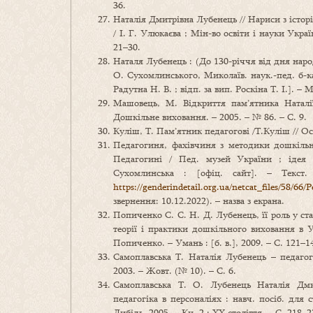
36.
Наталія Дмитрівна Лубенець // Нариси з історі
/ І. Г. Улюкаєва ; Мін-во освіти і науки Украї
21–30.
Наталя Лубенець : (До 130-річчя від дня народ
О. Сухомлинського, Миколаїв. наук.-пед. б-ка
Радутна Н. В. ; відп. за вип. Роскіна Т. І.]. – Ми
Машовець, М. Відкриття пам’ятника Наталі
Дошкільне виховання. – 2005. – № 86. – С. 9.
Куліш, Т. Пам’ятник педагогові /Т.Куліш // Осв
Педагогиня, фахівчиня з методики дошкільно
Педагогині / Пед. музей України ; ідея 
Сухомлинська : [офіц. сайт]. – Текст
https://genderindetail.org.ua/netcat_files/58/
звернення: 10.12.2022). – назва з екрана.
Попиченко С. С. Н. Д. Лубенець, її роль у ста
теорії і практики дошкільного виховання в Ук
Попиченко. – Умань : [б. в.], 2009. – С. 121–1
Самоплавська Т. Наталія Лубенець – педагог
2003. – Жовт. (№ 10). – С. 6.
Самоплавська Т. О. Лубенець Наталія Дмит
педагогіка в персоналіях : навч. посіб. для с
Либідь, 2005. – Кн. 2 : ХХ століття. – С. 218–2