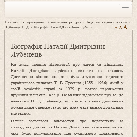
Toggle
naviga
Головна
>
Інформаційно-бібліографічні ресурси
>
Педагоги України та світу
>
A
A
Лубенець Н. Д.
>
Біографія Наталії Дмитрівни Лубенець
A
Біографія Наталії Дмитрівни
Лубенець
На жаль, повних відомостей про життя та діяльність
Наталії Дмитрівни Лубенець виявити не вдалося.
Достеменно відомо, що вона була дружиною видатного
українського педагога Т. Г. Лубенця (1855—1936), який у
своїй особовій справі за 1929 р. роком народження
дружини зазначив 1877 р. Не маючи відомостей про те, де
навчалася Н. Д. Лубенець, на основі архівних документів
можна лише стверджувати, що вона мала звання домашньої
вчительки.
Більше збереглося відомостей про педагогічну та
громадську діяльність Наталії Дмитрівни, основною метою
якої були популяризація ідеї суспільного дошкільного