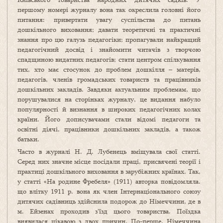
першому номері журналу вона так окреслила головні його
питання: привертати увагу суспільства до питань
дошкільного виховання; давати теоретичні та практичні
знання про цю галузь педагогіки; пропагували найкращий
педагогічний досвід і знайомити читачів з творчою
спадщиною видатних педагогів; стати центром спілкування
тих, хто має стосунок до проблем дошкілля – матерів,
педагогів, членів громадських товариств та працівників
дошкільних закладів. Завдяки актуальним проблемам, що
порушувалися на сторінках журналу, це видання набуло
популярності й визнання в широких педагогічних колах
країни. Його дописувачами стали відомі педагоги та
освітні діячі, працівники дошкільних закладів, а також
батьки.
Часто в журналі Н. Д. Лубенець вміщувала свої статті.
Серед них значне місце посідали праці, присвячені теорії і
практиці дошкільного виховання в зарубіжних країнах. Так,
у статті «На родине Фребеля» (1911) авторка повідомляла.
що влітку 1911 р. вона як член Інтернаціонального союзу
дитячих садівниць здійснила подорож до Німеччини, де в
м. Ейзенах проходив з’їзд цього товариства. Поїздка
виявилася цікавою з двох причин. По-перше. Німеччина