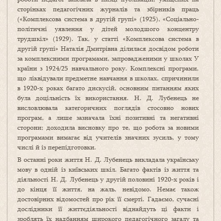
сторінках педагогічних журналів та збірників праць
(«Комплексова система в другій групі» (1925), «Соціально-
політичні уявлення у дітей молодшого концентру
трудшкіл» (1929). Так, у статті «Комплексова система в
другій групі» Наталія Дмитрівна ділилася досвідом роботи
за комплексними програмами, запровадженими у школах У
країни з 1924/25 навчального року. Комплексні програми,
що ліквідували предметне навчання в школах, спричинили
в 1920-х роках багато дискусій, основним питанням яких
була доцільність їх використання. Н. Д. Лубенець не
висловлювала категоричних поглядів стосовно нових
програм, а лише зазначала їхні позитивні та негативні
сторони; доходила висновку про те, що робота за новими
програмами вимагає від учителів значних зусиль, у тому
числі й із перепідготовки.
В останні роки життя Н. Д. Лубенець викладала українську
мову в одній із київських шкіл. Багато фактів із життя та
діяльності Н. Д. Лубенець у другій половині 1920-х років і
до кінця її життя, на жаль, невідомо. Немає також
достовірних відомостей про рік її смерті. Гадаємо, сучасні
дослідники її життєдіяльності віднайдуть ці факти і
зроблять їх надбанням широкого педагогічного загалу та