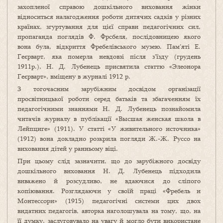
захопленої справою дошкільного виховання жінки
відноситься налагодження роботи дитячих садків у різних
країнах, згуртування для цієї справи педагогічних сил,
пропаганда поглядів Ф. Фрсбеля, послідовницею якого
вона була, відкриття Фребелівського музею. Пам’яті Е.
Геєрварт, яка померла невдовзі після з’їзду (грудень
1911р.), Н. Д. Лубенець присвятила статтю «Элеонора
Геєрварт», вміщену в журналі 1912 р.
З тогочасним зарубіжним досвідом організації
просвітницької роботи серед батьків та збагаченням їх
педагогічними знаннями Н. Д. Лубенець познайомила
читачів журналу в публікації «Высшая женская школа в
Лейпциге» (1911). У статті «У живительного источника»
(1912) вона докладно розкрила погляди Ж.-Ж. Руссо на
виховання дітей у ранньому віці.
При цьому слід зазначити, що до зарубіжного досвіду
дошкільного виховання Н. Д. Лубенець підходила
виважено й розсудливо, не вдаючися до сліпого
копіювання. Розглядаючи у своїй праці «Фребель и
Монтессори» (1915) педагогічні системи цих двох
видатних педагогів, авторка наголошувала на тому, що, на
її думку, заслуговувало на увагу й могло бути використане