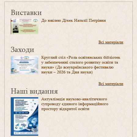
Виставки
До ювілею Дічек Наталії Петрівни
Всі матеріали
Заходи
Круглий стіл «Роль освітянських бібліотек
у забезпеченні сталого розвитку освіти та
науки» (До всеукраїнського фестивалю
науки – 2026 та Дня науки)
Всі матеріали
Наші видання
Актуалізація науково-аналітичного
супроводу єдиного інформаційного
простору відкритої освіти