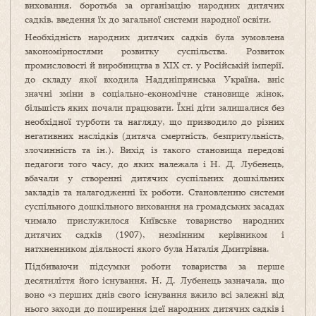
виховання, боротьба за організацію народних дитячих
садків, введення їх до загальної системи народної освіти.
Необхідність народних дитячих садків була зумовлена
закономірностями розвитку суспільства. Розвиток
промисловості й виробництва в XIX ст. у Російській імперії,
до складу якої входила Наддніпрянська Україна, вніс
значні зміни в соціально-економічне становище жінок,
більшість яких почали працювати. Їхні діти залишалися без
необхідної турботи та нагляду, що призводило до різних
негативних наслідків (дитяча смертність, безпритульність,
злочинність та ін.). Вихід із такого становища передові
педагоги того часу, до яких належала і Н. Д. Лубенець,
вбачали у створенні дитячих суспільних дошкільних
закладів та налагодженні їх роботи. Становленню системи
суспільного дошкільного виховання на громадських засадах
чимало прислужилося Київське товариство народних
дитячих садків (1907), незмінним керівником і
натхненником діяльності якого була Наталія Дмитрівна.
Підбиваючи підсумки роботи товариства за перше
десятиліття його існування, Н. Д. Лубенець зазначала, що
воно «з перших днів свого існування вжило всі залежні від
нього заходи до поширення ідеї народних дитячих садків і