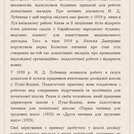
вихователів. відшукувала будинки, придатні для роботи
дошкільних закладів. Про активну діяльність Н. Д.
Лубенець у цей період свідчать такі факти: у 1919 р. лише в
Лук’янівському районі Києва за її ініціативи було відкрито
п’ять дитячих садків, у Єврейському народному будинку
виділено кімнату’ для влаштування національного
дитсадка. Того ж таки 1919 р. Наталія Дмитрівна
порушувала перед Колегією питання про стан усіх
створених на той час дошкільних закладів, про проведення
відповідної організаційно- педагогічної роботи з відкриття
нових.
У 1920 р. Н. Д. Лубенець залишила роботу в галузі
дошкілля й почала працювати вчителькою досвідної школи
у Пущі-Водиці. Педагогічну практику вона поєднувала з
роботою над створенням підручників та посібників для
початкової школи. Разом зі своїм чоловіком, який працював
директором школи у Пущі-Водиці, вона підготувала
читанки для початкової школи: «Перша читанка для
трудових шкіл» (1923) та «Друга читанка для трудових
шкіл» (1923).
Свої міркування з приводу здобутого у школі досвіду
роботи педагог виклала в низці публікацій, уміщених на