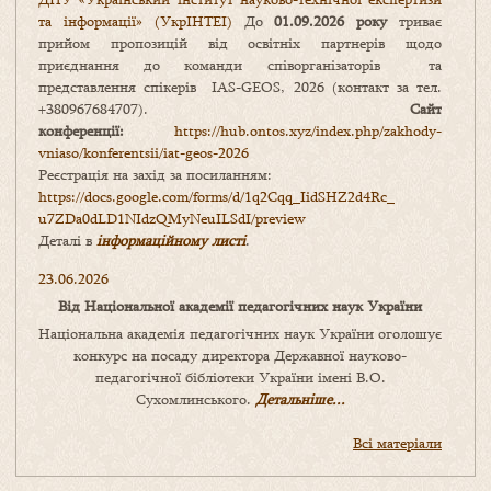
та інформації» (УкрІНТЕІ)
До
01.09.2026 року
триває
прийом пропозицій від освітніх партнерів щодо
приєднання до команди співорганізаторів та
представлення спікерів IAS-GEOS, 2026 (контакт за тел.
+380967684707).
Сайт
конференції:
https://hub.ontos.xyz/index.php/zakhody-
vniaso/konferentsii/iat-geos-2026
Реєстрація на захід за посиланням:
https://docs.google.com/forms/
d/1q2Cqq_IidSHZ2d4Rc_
u7ZDa0dLD1NIdzQMyNeuILSdI/
preview
Деталі в
інформаційному листі
.
23.06.2026
Від Національної академії педагогічних наук України
Національна академія педагогічних наук України оголошує
конкурс на посаду директора Державної науково-
педагогічної бібліотеки України імені В.О.
Сухомлинського.
Детальніше...
Всі матеріали