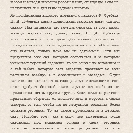
засоби й методи виховної роботи в них, співпрацю з сім’єю,
наступність між дитячим садком і школою.
Як послідовниця відомого німецького педагога Ф. Фребеля,
Н. Д. Лубенець давала дошкільним закладам назву «дитячі
садки». Над питанням, що таке дитячий сад та чому цьому
закладу надано таку дивну назву, Н. Д. Лубенець
замислювалася у своїй праці «Дошкольное воспитание и
народная школа» і сама відповідала на нього: «Странным
оно кажется, только пока мы не вдумаемся. Если мы
представим себе сад, который оберегается и за которым
ухаживает хороший садовник, то мы сейчас же вспомним и
о той заботе, которую этот садовник проявляет ко всем
растениям вообще, а в особенности к молодым. Одни
растения он выставляет на солнце, другие оставляет в тени;
одни требуют большей влаги, другие меньшей; одним
нужна одна почва, другим другая. Более нежные растения
приходится оберегать от сильного зноя и морозов, а также
смотреть за тем, чтобы их не заглушили соседние, более
сильные растения. То же самое происходит и в детском
саду. Подобно тому, как в саду, при тщательном уходе
садовника, под влиянием солнца и света, растения
роскошно развиваются и пышно расцветают, так и в