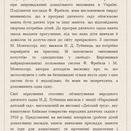
при запровадженні дошкільного виховання в Україні.
Поділяючи погляди Ф. Фребеля, вона висловлювала тверду
впевненість, що в програмі дитячого саду обов’язково
мають бути дитячі ігри та інші заняття, що відповідають
творчим потребам дітей. До програм дитячого садка мають
також входити прогулянки, під час яких діти вивчали б
довкілля та долуча¬лися до світу прекрасного. З системи
М. Монтессорі, яку, вважала Н. Д. Лубенець, ще потрібно
перевірити на практиці, їй імпонувало «виховання
почуттів» та «дисципліна у свободі». Вирізнивши
найраціональніші положення систем Ф. Фребеля і М.
Монтессорі, авторка доходила висновку про те, шо
застосовувати у себе на батьківщині тільки якусь одну з цих
систем було б недоцільно, бо вони не заперечують, а
доповнюють одна одну.
Свої міркування стосовно облаштування народного
дитячого садка Н.Д. Лубенець виклала у лекції «Народный
детский сад», виголошеній на виставці «Детский труд», яку
влаштувало Київське товариство народних дитячих садків у
1910 р. Представлені на виставці матеріали (роботи дітей
дошкільних закладів, книги, навчальне приладдя, заняття
та ігри для дошкільнят) та прочитані педагогами і