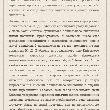
паперу, вишивання). Спільно виконувані роботи та
вирішувані проблеми допоможуть дітям усвідомити себе
членами колективу, що стане початком їх громадянського
виховання.
На них, таких звичайних сьогодні, положеннях про роботу
дитячого садка Н. Д. Лубенець акцентувала увагу педагогів
у часи, коли система суспільного дошкільного виховання
тільки починала зароджуватись. У контексті цього стає
зрозумілою необхідність і важливість здійсненого нею в
галузі дошкілля. І незважаючи на те, що, можливо, не вся
діяльність Н. Д. Лубенепь та очолюваного нею Київського
товариства народних дитячих садків відповідала
тогочасним вимогам національно свідомої інтелігенції про
національне виховання (мається на увазі застосування
російської мови, за що товариство критикувалося
педагогічною пресою, зокрема журналом «Світло»),
значення зробленого нею та товариством у галузі
запровадження системи дошкільного виховання в Україні
важко переоцінити. Гадаємо, саме задля цієї високої мети
Київське товариство народних дитячих садків, зважаючи на
негативне ставлення до всього українського з боку владних
структур, йшло на деякі поступки, аби не привертати до
себе зайвої уваги цензури та мати можливість здійснювати