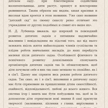
детском саду, при благотворном содействии
воспитательницы, дети растут, крепнут и всесторонне
развиваются. Таким образом мы видим, какая красивая и
высокая идея кроется в этом названии. Уже само название
“детский сад” по своему смыслу резко отличает это
учреждение от других подобных и ставит его выше их».
Н. Д. Лубенець вважала, що широкий та повсюдний
розвиток дитячих садків є питанням надзвичайно
важливим і невідкладним на підставі того, що від нього
залежить якість життя наймолодших членів суспільства та
плідна робота навчальних закладів, до яких перейдуть
малюки після дитячого садка. Особливості фізичного та
психічного розвитку дошкільників спонукають
організаторів дитячих садків так їх облаштовувати, щоб
діти почували себе в них так само затишно та спокійно, як і
в сім’ї. Цьому має сприяти весь режим роботи дитячого
садка. Так само, як і в сім’ї, виховання в дитячому садку
має бути спрямоване на прищеплення дітям самостійності,
охайності, відповідальності, любові до всього живого. Вся
система ігор і занять має бути побудована так, щоб за їх
допомогою діти отримували нові знання й самі прагнули
творчості (малювання, ліплення з глини, вирізування з