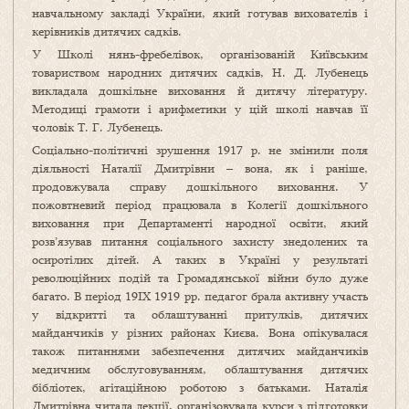
навчальному закладі України, який готував вихователів і
керівників дитячих садків.
У Школі нянь-фребелівок, організованій Київським
товариством народних дитячих садків, Н. Д. Лубенець
викладала дошкільне виховання й дитячу літературу.
Методиці грамоти і арифметики у цій школі навчав її
чоловік Т. Г. Лубенець.
Соціально-політичні зрушення 1917 р. не змінили поля
діяльності Наталії Дмитрівни – вона, як і раніше,
продовжувала справу дошкільного виховання. У
пожовтневий період працювала в Колегії дошкільного
виховання при Департаменті народної освіти, який
розв’язував питання соціального захисту знедолених та
осиротілих дітей. А таких в Україні у результаті
революційних подій та Громадянської війни було дуже
багато. В період 19ІХ 1919 рр. педагог брала активну участь
у відкритті та облаштуванні притулків, дитячих
майданчиків у різних районах Києва. Вона опікувалася
також питаннями забезпечення дитячих майданчиків
медичним обслуговуванням, облаштування дитячих
бібліотек, агітаційною роботою з батьками. Наталія
Дмитрівна читала лекції, організовувала курси з підготовки