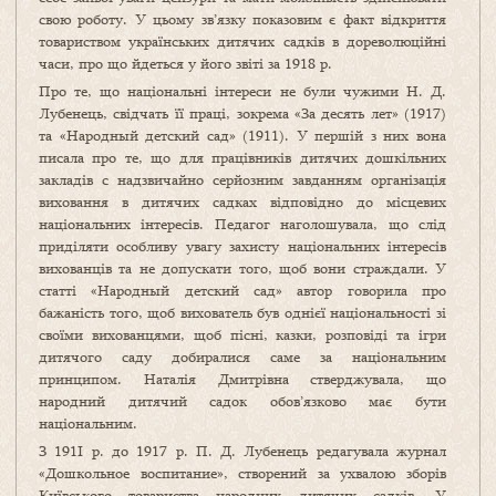
свою роботу. У цьому зв’язку показовим є факт відкриття
товариством українських дитячих садків в дореволюційні
часи, про що йдеться у його звіті за 1918 р.
Про те, що національні інтереси не були чужими Н. Д.
Лубенець, свідчать її праці, зокрема «За десять лет» (1917)
та «Народный детский сад» (1911). У першій з них вона
писала про те, що для працівників дитячих дошкільних
закладів с надзвичайно серйозним завданням організація
виховання в дитячих садках відповідно до місцевих
національних інтересів. Педагог наголошувала, що слід
приділяти особливу увагу захисту національних інтересів
вихованців та не допускати того, щоб вони страждали. У
статті «Народный детский сад» автор говорила про
бажаність того, щоб вихователь був однієї національності зі
своїми вихованцями, щоб пісні, казки, розповіді та ігри
дитячого саду добиралися саме за національним
принципом. Наталія Дмитрівна стверджувала, що
народний дитячий садок обов’язково має бути
національним.
З 191І р. до 1917 р. П. Д. Лубенець редагувала журнал
«Дошкольное воспитание», створений за ухвалою зборів
Київського товариства народних дитячих садків. У