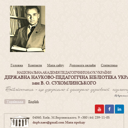
Головна
Контакти
Мапа сайту
Допомога онлайн
Статистика
НАЦІОНАЛЬНА АКАДЕМІЯ ПЕДАГОГІЧНИХ НАУК УКРАЇНИ
ДЕРЖАВНА НАУКОВО-ПЕДАГОГІЧНА БІБЛІОТЕКА УКР
В. О. СУХОМЛИНСЬКОГО
ІМЕНІ
Українська
English
04060, Київ, М.Берлинського, 9
+380 (44) 239-11-05
dnpb.naes@gmail.com
Мапа проїзду