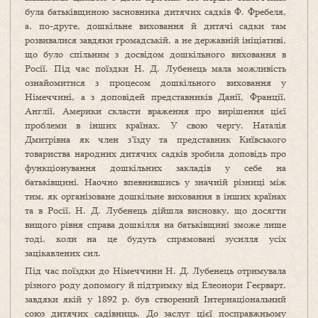
була батьківщиною засновника дитячих садків Ф. Фребеля,
а, по-друге, дошкільне виховання й дитячі садки там
розвивалися завдяки громадській, а не державній ініціативі,
що було спільним з досвідом дошкільного виховання в
Росії. Під час поїздки Н. Д. Лубенець мала можливість
ознайомитися з процесом дошкільного виховання у
Німеччині, а з доповідей представників Данії, Франції,
Англії, Америки скласти враження про вирішення цієї
проблеми в інших країнах. У свою чергу, Наталія
Дмитрівна як член з’їзду та представник Київського
товариства народних дитячих садків зробила доповідь про
функціонування дошкільних закладів у себе на
батьківщині. Наочно впевнившись у значній різниці між
тим, як організоване дошкільне виховання в інших країнах
та в Росії, Н. Д. Лубенець дійшла висновку, що досягти
вищого рівня справа дошкілля на батьківщині зможе лише
тоді, коли на це будуть спрямовані зусилля усіх
зацікавлених сил.
Під час поїздки до Німеччини Н. Д. Лубенець отримувала
різного роду допомогу й підтримку від Елеонори Геєрварт,
завдяки якій у 1892 р. був створений Інтернаціональний
союз дитячих садівниць. До заслуг цієї посправжньому