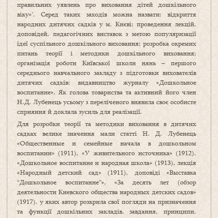
правильних уявлень про виховання дітей дошкільного
віку»’. Серед таких заходів можна назвати: відкриття
народних дитячих садків у м. Києві; проведення лекцій,
доповідей, педагогічних виставок з метою популяризації
ідеї суспільного дошкільного виховання; розробка окремих
питань теорії і методики дошкільного виховання;
організація роботи Київської школи нянь – першого
середнього навчального закладу з підготовки вихователів
дитячих садків; видавництво журналу «Дошкольное
воспитание». Як голова товариства та активний його член
Н.Д. Лубенець усьому з переліченого виявила своє особисте
сприяння й доклала зусиль для реалізації.
Для розробки теорії та методики виховання в дитячих
садках велике значення мали статті Н. Д. Лубенець
«Общественные и семейные начала в дошкольном
воспитании» (1911), «У живительного источника» (1912),
«Дошкольное воспитание и народная школа» (1913), лекція
«Народный детский сад» (1911), доповіді «Выставка
“Дошкольное воспитание”», «За десять лет (обзор
деятельности Киевского общества народных детских садов»
(1917). у яких автор розкрила свої погляди на призначення
та функції дошкільних закладів, завдання, принципи,