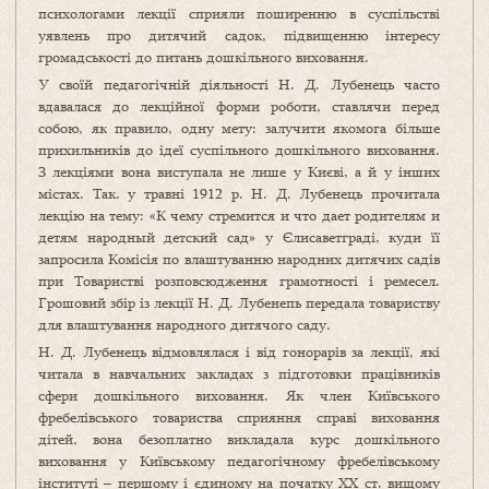
психологами лекції сприяли поширенню в суспільстві
уявлень про дитячий садок, підвищенню інтересу
громадськості до питань дошкільного виховання.
У своїй педагогічній діяльності Н. Д. Лубенець часто
вдавалася до лекційної форми роботи, ставлячи перед
собою, як правило, одну мету: залучити якомога більше
прихильників до ідеї суспільного дошкільного виховання.
З лекціями вона виступала не лише у Києві, а й у інших
містах. Так. у травні 1912 р. Н. Д. Лубенець прочитала
лекцію на тему: «К чему стремится и что дает родителям и
детям народный детский сад» у Єлисаветграді, куди її
запросила Комісія по влаштуванню народних дитячих садів
при Товаристві розповсюдження грамотності і ремесел.
Грошовий збір із лекції Н. Д. Лубенепь передала товариству
для влаштування народного дитячого саду.
Н. Д. Лубенець відмовлялася і від гонорарів за лекції, які
читала в навчальних закладах з підготовки працівників
сфери дошкільного виховання. Як член Київського
фребелівського товариства сприяння справі виховання
дітей, вона безоплатно викладала курс дошкільного
виховання у Київському педагогічному фребелівському
інституті – першому і єдиному на початку XX ст. вищому