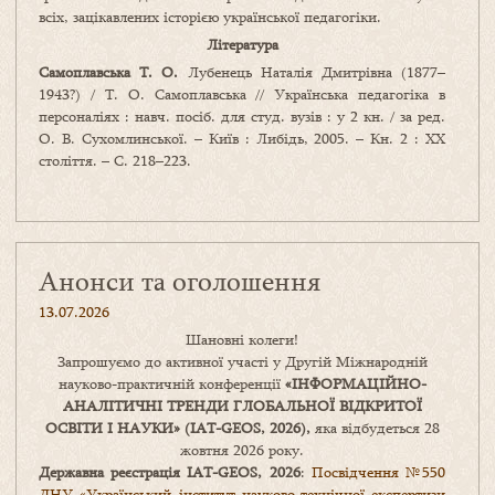
всіх, зацікавлених історією української педагогіки.
Література
Самоплавська Т. О.
Лубенець Наталія Дмитрівна (1877–
1943?) / Т. О. Самоплавська // Українська педагогіка в
персоналіях : навч. посіб. для студ. вузів : у 2 кн. / за ред.
О. В. Сухомлинської. – Київ : Либідь, 2005. – Кн. 2 : ХХ
століття. – С. 218–223.
Анонси та оголошення
13.07.2026
Шановні колеги!
Запрошуємо до активної участі у Другій Міжнародній
науково-практичній конференції
«
ІНФОРМАЦІЙНО-
АНАЛІТИЧНІ ТРЕНДИ
ГЛОБАЛЬНОЇ ВІДКРИТОЇ
ОСВІТИ І НАУКИ
» (IAT-GEOS, 2026),
яка відбудеться 28
жовтня 2026 року.
Державна реєстрація IAT-GEOS, 2026
:
Посвідчення №550
ДНУ «Український інститут науково-технічної експертизи