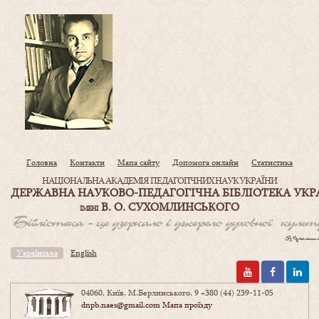
Головна
Контакти
Мапа сайту
Допомога онлайн
Статистика
НАЦІОНАЛЬНА АКАДЕМІЯ ПЕДАГОГІЧНИХ НАУК УКРАЇНИ
ДЕРЖАВНА НАУКОВО-ПЕДАГОГІЧНА БІБЛІОТЕКА УКР
В. О. СУХОМЛИНСЬКОГО
ІМЕНІ
Українська
English
04060, Київ, М.Берлинського, 9
+380 (44) 239-11-05
dnpb.naes@gmail.com
Мапа проїзду