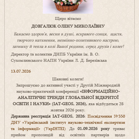
Щиро вітаємо
ДОВГАЛЮК ОЛЕНУ МИКОЛАЇВНУ
Бажаємо здоров’я, весни в душі, яскравого сонця, щастя,
творчого натхнення, незмінно-позитивнвого настрою,
затишку
й
тепла в колі
В
ашої
родини
,
серед друзів і колег!
Директор та колектив ДНПБ України ім. В. О.
Сухомлинського НАПН України Л. Д. Березівська
13.07.2026
Шановні колеги!
Запрошуємо до активної участі у Другій Міжнародній
науково-практичній конференції
«
ІНФОРМАЦІЙНО-
АНАЛІТИЧНІ ТРЕНДИ
ГЛОБАЛЬНОЇ ВІДКРИТОЇ
ОСВІТИ І НАУКИ
» (IAT-GEOS, 2026),
яка відбудеться 28
жовтня 2026 року.
Державна реєстрація IAT-GEOS, 2026
:
Посвідчення №550
ДНУ «Український інститут науково-технічної експертизи
та інформації» (УкрІНТЕІ)
До
01.09.2026 року
триває
прийом пропозицій від освітніх партнерів щодо