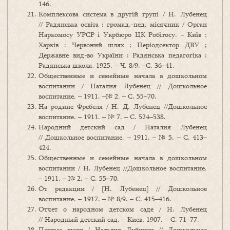
146.
Комплексова система в другій групі / Н. Лубенец
// Радянська освіта : громад.-пед. місячник / Орган
Наркомосу УРСР і Укрбюро ЦК Робітосу. – Київ ;
Харків : Червоний шлях ; Періодсектор ДВУ ;
Державне вид-во України ; Радянська педагогіка ;
Радянська школа, 1925. – Ч. 8/9. –С. 36–41.
Общественные и семейные начала в дошкольном
воспитании / Наталия Лубенец // Дошкольное
воспитание. – 1911. –№ 2. – С. 55–70.
На родине Фребеля / Н. Д. Лубенец //Дошкольное
воспитание. – 1911. – № 7. – С. 524–538.
Народний детский сад / Наталия Лубенец
// Дошкольное воспитание. – 1911. – № 5. – С. 413–
424.
Общественные и семейные начала в дошкольном
воспитании / Н. Лубенец //Дошкольное воспитание.
– 1911. – № 2. – С. 55–70.
От редакции / [Н. Лубенец] // Дошкольное
воспитание. – 1917. – № 8/9. – С. 415–416.
Отчет о народном детском саде / Н. Лубенец
// Народный детский сад. – Киев, 1907. – С. 71–77.
Первые шаги / Наталия Лубинец // Дошкольное