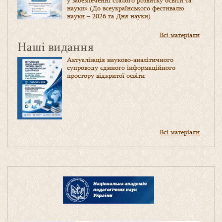
у забезпеченні сталого розвитку освіти та
науки» (До всеукраїнського фестивалю
науки – 2026 та Дня науки)
Всі матеріали
Наші видання
Актуалізація науково-аналітичного
супроводу єдиного інформаційного
простору відкритої освіти
Всі матеріали