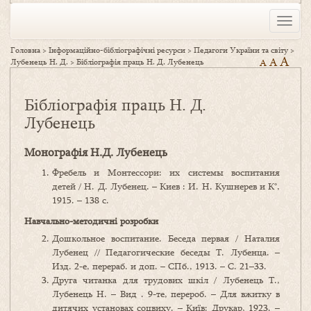
Toggle
naviga
Головна
>
Інформаційно-бібліографічні ресурси
>
Педагоги України та світу
>
A
A
Лубенець Н. Д.
>
Бібліографія праць Н. Д. Лубенець
A
Бібліографія праць Н. Д.
Лубенець
Монографія Н.Д. Лубенець
Фребель и Монтессори: их системы воспитания
детей / Н. Д. Лубенец. – Киев : И. Н. Кушнерев и К°,
1915. – 138 с.
Навчально-методичні розробки
Дошкольное воспитание. Беседа первая / Наталия
Лубенец // Педагогические беседы Т. Лубенца. –
Изд. 2-е, перераб. и доп. – СПб., 1913. – С. 21–33.
Друга читанка для трудових шкіл / Лубенець Т.,
Лубенець Н. – Вид . 9-те, перероб. – Для вжитку в
дитячих установах соцвиху. – Київ: Друкар, 1923. –