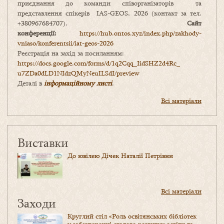
приєднання до команди співорганізаторів та
представлення спікерів IAS-GEOS, 2026 (контакт за тел.
+380967684707).
Сайт
конференції:
https://hub.ontos.xyz/index.php/zakhody-
vniaso/konferentsii/iat-geos-2026
Реєстрація на захід за посиланням:
https://docs.google.com/forms/
d/1q2Cqq_IidSHZ2d4Rc_
u7ZDa0dLD1NIdzQMyNeuILSdI/
preview
Деталі в
інформаційному листі
.
Всі матеріали
Виставки
До ювілею Дічек Наталії Петрівни
Всі матеріали
Заходи
Круглий стіл «Роль освітянських бібліотек