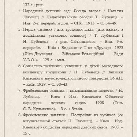
132 с.: рис.
Народный детский сад: Беседа вторая / Наталия
Лубенец // Педагогические беседы Т. Лубенца. –
Изд. 2-е, перераб. и доп. – СПб., 1913. – С. 34–49.
Перша читанка : для трудових шкіл: [для вжитку в
дошкільних установах соцвиху] / Т. Лубенець і
Н. Лубенець ; з рис. Світлицького. – Вид. 9-е,
переробл. – Київ : Видавниче Т-во «Друкар», 1923
(Літо-Друкарня Військово-Редакційної Ради
У.В.О.). – 125 с. : мал.
Соціально-політичні уявлення у дітей молодшого
концентру трудшколи / Н. Лубенець // Записки
Київського науково-педагогічного товариства ВУАН.
– Київ, 1929. – С. 38–43.
Фребелевские занятия : выкладывание палочек / Н.
Лубенец. – Киев : Изд. Киевского Общества
народных детских садов, 1908 (Тип.
С. В. Кульженко). – 3 с. + 5табл.
Фребелевские занятия : Постройки из кубиков (со
вступительной статьей Н. Лубенец). – Киев : Изд.
Киевского общества народных детских садов, 1908. –
15 с.