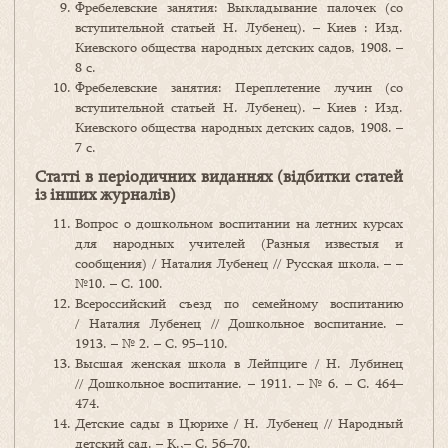
Фребелевские занятия: Выкладывание палочек (со
вступительной статьей Н. Лубенец). – Киев : Изд.
Киевского общества народных детских садов, 1908. –
8 с.
Фребелевские занятия: Переплетение лучин (со
вступительной статьей Н. Лубенец). – Киев : Изд.
Киевского общества народных детских садов, 1908. –
7 с.
Статті в періодичних виданнях (відбитки статей
із інших журналів)
Вопрос о дошкольном воспитании на летних курсах
для народных учителей (Разныя известыя и
сообщения) / Наталия Лубенец // Русская школа. – –
№10. – С. 100.
Всероссийский съезд по семейному воспитанию
/ Наталия Лубенец // Дошкольное воспитание. –
1913. – № 2. – С. 95–110.
Высшая женская школа в Лейпциге / Н. Лубинец
// Дошкольное воспитание. – 1911. – № 6. – С. 464–
474.
Детские сады в Цюрихе / Н. Лубенец // Народный
детский сад. – К.,– С. 56–70.