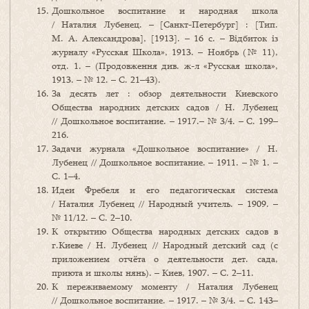
Дошкольное воспитание и народная школа
/ Наталия Лубенец. – [Санкт-Петербург] : [Тип.
М. А. Александрова], [1913]. – 16 с. – Відбиток із
журналу «Русская Школа», 1913. – Ноябрь (№ 11),
отд. 1. – (Продовження див. ж-л «Русская школа»,
1913. – № 12. – С. 21–43).
За десять лет : обзор деятельности Киевского
Общества народних детских садов / Н. Лубенец
// Дошкольное воспитание. – 1917.– № 3/4. – С. 199–
216.
Задачи журнала «Дошкольное воспитание» / Н.
Лубенец // Дошкольное воспитание. – 1911. – № 1. –
С. 1–4.
Идеи Фребеля и его педагогическая система
/ Наталия Лубенец // Народный учитель. – 1909. –
№ 11/12. – С. 2–10.
К открытию Общества народных детских садов в
г.Киеве / Н. Лубенец // Народный детский сад (с
приложением отчёта о деятельности дет. сада,
приюта и школы нянь). – Киев, 1907. – С. 2–11.
К переживаемому моменту / Наталия Лубенец
// Дошкольное воспитание. – 1917. – № 3/4. – С. 143–