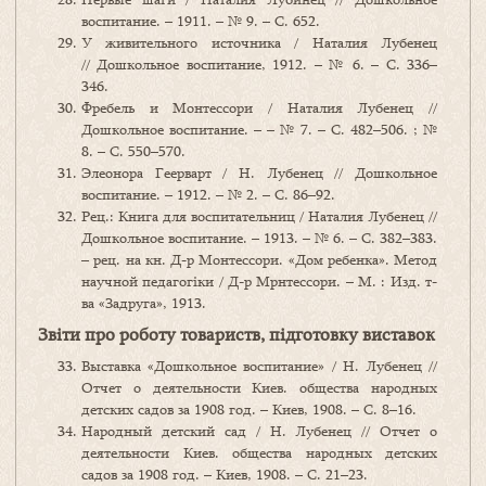
воспитание. – 1911. – № 9. – С. 652.
У живительного источника / Наталия Лубенец
// Дошкольное воспитание, 1912. – № 6. – С. 336–
346.
Фребель и Монтессори / Наталия Лубенец //
Дошкольное воспитание. – – № 7. – С. 482–506. ; №
8. – С. 550–570.
Элеонора Геерварт / Н. Лубенец // Дошкольное
воспитание. – 1912. – № 2. – С. 86–92.
Рец.: Книга для воспитательниц / Наталия Лубенец //
Дошкольное воспитание. – 1913. – № 6. – С. 382–383.
– рец. на кн. Д-р Монтессори. «Дом ребенка». Метод
научной педагогіки / Д-р Мрнтессори. – М. : Изд. т-
ва «Задруга», 1913.
Звіти про роботу товариств, підготовку виставок
Выставка «Дошкольное воспитание» / Н. Лубенец //
Отчет о деятельности Киев. общества народных
детских садов за 1908 год. – Киев, 1908. – С. 8–16.
Народный детский сад / Н. Лубенец // Отчет о
деятельности Киев. общества народных детских
садов за 1908 год. – Киев, 1908. – С. 21–23.