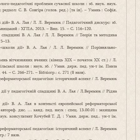
ого-педагогічні проблеми сучасної школи : зб. наук. наук.
 редкол: С. В. Совгіра (голов. ред.) [та ін]. – Умань : Софія,
дій» В. А. Лая / Л. Л. Веремюк // Педагогічний дискурс: зб.
ьницький : ХГПА, 2013. – Вип. 15. – С. 116–120.
 спадщині В. А. Лая / Л. Л. Веремюк // Теорія та методика
 5–13.
 «школи дії» В. А. Лая / Л. Л. Веремюк // Порівняльно-
жень вітчизняних вчених (кінець ХІХ – початок ХХ ст.) / Л.
льської школи : наук. зб. / Уман. держ. пед. ун-т ім. Павла
4. – С. 266–271. – Бібліогр.: с. 271 (8 назв).
реформаторської педагогіки: історичний аспект / Л. Веремюк
ї у педагогічній спадщині В. А. Лая / Л.Веремюк // Рідна
дії» В. А. Лая в контексті європейської реформаторської
автореф. дис. … канд. пед. наук : спец. 13.00.01 : захищена
ук. консультант Кочубей Т. Д. ; Уман. держ. пед.. ун-т ім.
реформаторської педагогіки: історичний аспект / Л. Веремюк
р.: 7 назв.