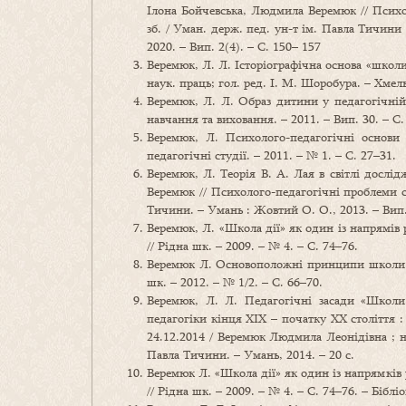
Ілона Бойчевська, Людмила Веремюк // Психол
зб. / Уман. держ. пед. ун-т ім. Павла Тичини ;
2020. – Вип. 2(4). – С. 150– 157
Веремюк, Л. Л. Історіографічна основа «школи 
наук. праць; гол. ред. І. М. Шоробура. – Хмел
Веремюк, Л. Л. Образ дитини у педагогічній
навчання та виховання. – 2011. – Вип. 30. – С.
Веремюк, Л. Психолого-педагогічні основи
педагогічні студії. – 2011. – № 1. – С. 27–31.
Веремюк, Л. Теорія В. А. Лая в світлі дослід
Веремюк // Психолого-педагогічні проблеми сі
Тичини. – Умань : Жовтий О. О., 2013. – Вип. 4
Веремюк, Л. «Школа дії» як один із напрямів 
// Рідна шк. – 2009. – № 4. – С. 74–76.
Веремюк Л. Основоположні принципи школи ді
шк. – 2012. – № 1/2. – С. 66–70.
Веремюк, Л. Л. Педагогічні засади «Школи 
педагогіки кінця XIX – початку XX століття : 
24.12.2014 / Веремюк Людмила Леонідівна ; на
Павла Тичини. – Умань, 2014. – 20 с.
Веремюк Л. «Школа дії» як один із напрямків 
// Рідна шк. – 2009. – № 4. – С. 74–76. – Бібліог