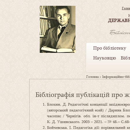
Голо
ДЕРЖАВН
Про бібліотеку
Науковцю
Біб
Головна
>
Інформаційно-бібл
Бібліографія публікацій про ж
Блохин, Д. Редагогічні концепції західноєвро
(авторський педагогічний есей) / Дарина Блохи
часопис / Чернігів. обл. ін-т післядиплом. 
К. Д. Ушинського, 2003 – 2021. – № 48.– С.68
Бойчевська, І. Педагогіка дії: порівняльний а