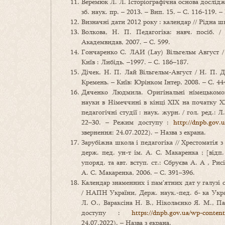
Веремюк Л. Л. Історіографічна основа дослідже
зб. наук. пр. – 2013. – Вип. 15. – С. 116-119. – 
Визначні дати 2012 року : календар // Рідна ш
Волкова, Н. П. Педагогіка: навч. посіб. /
Академвидав, 2007. – С. 599.
Гончаренко С. ЛАИ (Lay) Вільгельм Август /
Київ : Либідь. –1997. – С. 186–187.
Дічек, Н. П. Лай Вільгельм-Август / Н. П. Д
Кремень. – Київ: Юрінком Інтер, 2008. – С. 44
Дяченко Людмила. Оригінальні німецькомов
науки в Німеччині в кінці ХІХ на початку Х
педагогічні студії : наук. журн. / гол. ред.: Л
22–30. – Режим доступу :
http://dnpb.gov.
звернення: 24.07.2022). – Назва з екрана.
Зарубіжна школа і педагогіка // Хрестоматія з 
держ. пед. ун-т ім. А. С. Макаренка ; [відп. 
упоряд. та авт. вступ. ст.: Сбруєва А. А , Ри
А. С. Макаренка, 2006. – С. 391–396.
Календар знаменних і пам’ятних дат у галузі о
/ НАПН України, Держ. наук.-пед. б- ка Укра
Л. О., Вараксіна Н. В., Ніколаєнко Я. М., Па
доступу :
https://dnpb.gov.ua/wp-conte
24.07.2022). – Назва з екрана.