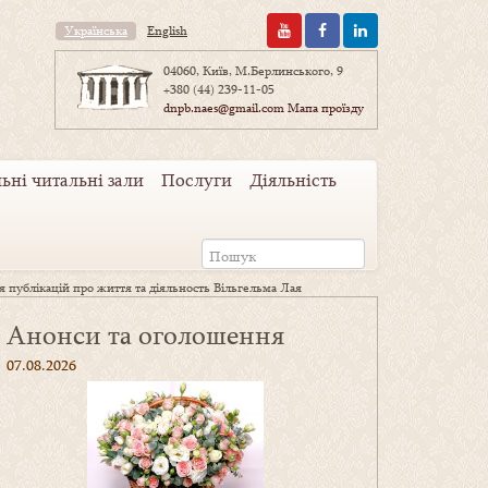
Українська
English
04060, Київ, М.Берлинського, 9
+380 (44) 239-11-05
dnpb.naes@gmail.com
Мапа проїзду
ьні читальні зали
Послуги
Діяльність
ія публікацій про життя та діяльность Вільгельма Лая
Анонси та оголошення
07.08.2026