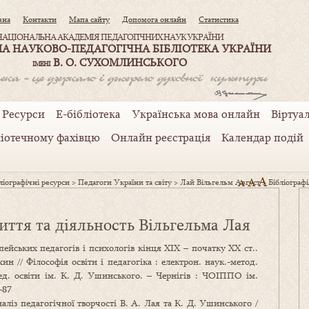
вна
Контакти
Мапа сайту
Допомога онлайн
Статистика
НАЦІОНАЛЬНА АКАДЕМІЯ ПЕДАГОГІЧНИХ НАУК УКРАЇНИ
А НАУКОВО-ПЕДАГОГІЧНА БІБЛІОТЕКА УКРАЇНИ
В. О. СУХОМЛИНСЬКОГО
ІМЕНІ
Ресурси
Е-бібліотека
Українська мова онлайн
Віртуал
ліотечному фахівцю
Онлайн реєстрація
Календар подій
A
A
іографічні ресурси
>
Педагоги України та світу
>
Лай Вільгельм Август
A
>
Бібліограф
иття та діяльность Вільгельма Лая
пейських педагогів і психологів кінця ХІХ – початку ХХ ст..
н // Філософія освіти і педагогіка : електрон. наук.-метод.
пед. освіти ім. К. Д. Ушинського. – Чернігів : ЧОІППО ім.
–87
наліз педагогічної творчості В. А. Лая та К. Д. Ушинського /