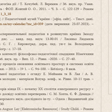
гогіка дії / Т. Кочубей, Л. Веремюк // Зб. наук. пр. Уман.
нь : ФОП Жовтий О. О., 2011. – Ч. 3. – С. 122-129 – Режим
11_3_18
 // Педагогічний музей України : [офіц. сайт]. – Текст. дані.
in.ua/my-calendar/?mc_id=359
(дата звернення: 23.07.2023). –
спериментальної педагогіки в розвинутих країнах Заходу
. дис. … канд. пед. наук: 13.00.01 / Лисенко Людмила
к С. Г. ; Кировоград. держ. пед. ун-т ім. Володимира
огр.: с. 17–18.
в контексті філософсько-педагогічної спадщини Німеччини
б. наук. пр. – Вип. 12. – Рівне. –2020. – С. 27–40.
 процесів оновлення освітнього простору в системах освіти
и. – 2013. – № 1. – С. 94–100. – Бібліогр.: 8 назв.
льної педагогіки з огляду Е. Меймана та В. Лая / А. В.
а молодих : матеріали Всеукр. конф., м. Рівне, 10–11 трав. –
орів кінця ІХ – початку ХХ століття електронного ресурсу «
 досвіду освітніх перетворень / С. М. Хопта, Є. Ф. Демида //
морського наук.-дослідного ін-ту. – Одеса : Видавничий дім
 30.
lm August Lay [Elektronische Ressource] / Study Child. – Режим