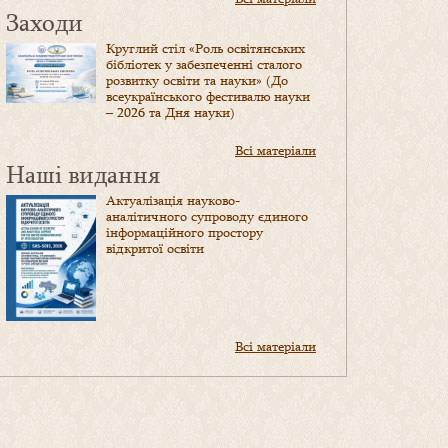
Заходи
Круглий стіл «Роль освітянських
бібліотек у забезпеченні сталого
розвитку освіти та науки» (До
всеукраїнського фестивалю науки
– 2026 та Дня науки)
Всі матеріали
Наші видання
Актуалізація науково-
аналітичного супроводу єдиного
інформаційного простору
відкритої освіти
Всі матеріали