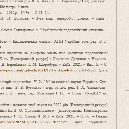
ння «школи дії» В. А. Лая / Л. Л. Веремюк // Пед. дискурс :
Бібліогр.: 9 назв.
к. – 2012р. –№ ½. – С.71–74.
 Н. П. Волкова. – 2-ге вид., переробл., допов. – Київ :
 Семен Гончаренко // Український педагогічний словник. –
ічек // Енциклопедія освіти / АПН України; гол. ред. В. Г.
4.
ні видання як джерело знань про розвиток педагогічної
Х ст. [Електронний ресурс] / Людмила Дяченко // Науково-
. Д. Березівська, І. М. Шоробура. – Київ, 2021. – Вип. 5. – С.
ua/wp-content/uploads/2021/12/Nauk-ped-stud_2021-5.pdf
(дата
історії педагогіки. Ч. 2. / М-во освіти і науки України, Сум.
за вип. В. В. Бугаєнко ; пер. та літ. ред. І. А. Чистякова ;
сіна І. П. ; наук. ред. Мозговий І. П.]. – Суми : СумДПУ ім.
світи і педагогічної науки на 2022 рік [Електронний ресурс]
їни ім. В. О. Сухомлинського ; [підготували.: Пономаренко
вленко Т. С., Смола Л. М.]. – Київ, 2021. – С. 68. – Режим
nt/uploads/2022/01/KALENDAR-2022.pdf
(дата звернення: