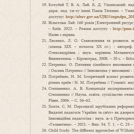
Кочубей Т. В. А. Лай, К. Д. Ушинський: педа
держ. пед. ун-ту імені Павла Тичини. – Ума
доступу:
http://nbuv.gov.ua/UJRN/znpudpu_20
Вільгельм Лай: 160 років [Електронний ресурс]
– Київ, 2022. – Режим доступу :
http://pmu.
Назва з екрана.
Лисенко, Л. О. Становлення та розвиток ек
(кінець XIX – початок XX ст.) : автореф
Олександрівна ; наук. керівник Мельничу
Винниченка. – Кіровоград, 2008. – 20 с. – Біблі
Петренко, О. Питання сімейного виховання 
/ Оксана Петренко // Інноватика у вихованні : з
Погребняк, Н. М. Історичний аспект розвитку
різних країн / Н. М. Погребняк // Гуманіт. наук
Степаненко, А. В. Концепція експеримента
Степаненко // Наука, освіта, суспільство очим
Рівне, 2006. – С. 56–62.
Хопта, С. М. Персоналії зарубіжних реформат
Видатні педагоги України та світу» як джерело
Інноваційна педагогіка : наук. ж-л Причорно
«Гельветика». – 2021. – Вип. 34. Т. 1. – С. 23 –
Child Study. The different approaches of Wilhe