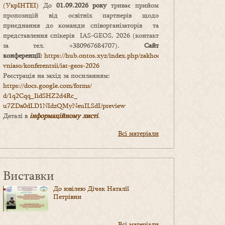
(УкрІНТЕІ)
До
01.09.2026 року
триває прийом
пропозицій від освітніх партнерів щодо
приєднання до команди співорганізаторів та
представлення спікерів IAS-GEOS, 2026 (контакт
за тел. +380967684707).
Сайт
конференції:
https://hub.ontos.xyz/index.php/zakhody-
vniaso/konferentsii/iat-geos-2026
Реєстрація на захід за посиланням:
https://docs.google.com/forms/
d/1q2Cqq_IidSHZ2d4Rc_
u7ZDa0dLD1NIdzQMyNeuILSdI/
preview
Деталі в
інформаційному листі
.
Всі матеріали
Виставки
До ювілею Дічек Наталії
Петрівни
Всі матеріали