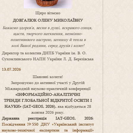
Щиро вітаємо
ДОВГАЛЮК ОЛЕНУ МИКОЛАЇВНУ
Бажаємо здоров’я, весни в душі, яскравого сонця,
щастя, творчого натхнення, незмінно-
позитивнвого настрою, затишку
й
тепла в
колі
В
ашої
родини
,
серед друзів і колег!
Директор та колектив ДНПБ України ім. В. О.
Сухомлинського НАПН України Л. Д. Березівська
13.07.2026
Шановні колеги!
Запрошуємо до активної участі у Другій
Міжнародній науково-практичній конференції
«
ІНФОРМАЦІЙНО-АНАЛІТИЧНІ
ТРЕНДИ
ГЛОБАЛЬНОЇ ВІДКРИТОЇ ОСВІТИ І
НАУКИ
» (IAT-GEOS, 2026),
яка відбудеться 28
жовтня 2026 року.
Державна реєстрація IAT-GEOS, 2026
:
Посвідчення №550 ДНУ «Український інститут
науково-технічної експертизи та інформації»