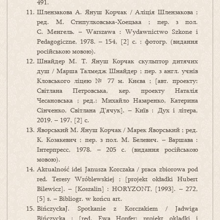
491.
Шлензакова А. Януш Корчак / Аліція Шлензакова ;
ред. М. Стипулковська-Хоецька ; пер. з пол.
С. Менгель. – Warszawa : Wydawnictwo Szkone i
Pedagogiczne, 1978. – 154, [2] c. : фотогр. (видання
російською мовою).
Шнайдер М. Т. Януш Корчак скульптор дитячих
душ / Марша Талмедж Шнайдер ; пер. з англ. учнів
Кловського ліцею № 77 м. Києва ; [авт. проекту:
Світлана Петровська, кер. проекту Наталія
Чесановська ; ред.: Михайло Назаренко, Катерина
Сінченко, Світлана Д’ячук]. – Київ : Дух і літера,
2019. – 197, [2] с.
Яворський М. Януш Корчак / Марек Яворський ; ред.
К. Козакевич ; пер. з пол. М. Белевич. – Варшава :
Інтерпресс, 1978. – 205 с. (видання російською
мовою).
Aktualność idei Janusza Korczaka / praca zbiorowa pod
red. Teresy Wróblewskiej ; [projekt okładki Hubert
Bilewicz]. – [Koszalin] : HORYZONT, [1993]. – 272,
[5] s. – Bibliogr. w końcu art.
BińczyckaJ. Spotkanie z Korczakiem / Jadwiga
Bińczycka ; [red. Ewa Hopfer; projekt okladki i