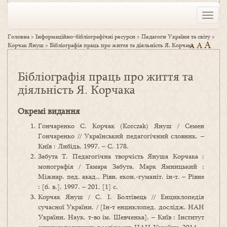
Toggle
naviga
Головна
>
Інформаційно-бібліографічні ресурси
>
Педагоги України та світу
>
A
A
Корчак Януш
>
Бібліографія праць про життя та діяльність Я. Корчака
A
Бібліографія праць про життя та
діяльність Я. Корчака
Окремі видання
Гончаренко С. Корчак (Korczak) Януш / Семен
Гончаренко // Український педагогічний словник. –
Київ : Либідь, 1997. – С. 178.
Забута Т. Педагогічна творчість Януша Корчака :
монографія / Тамара Забута, Марк Ямницький ;
Міжнар. пед. акад., Рівн. екон.-гуманіт. ін-т. – Рівне
: [б. в.], 1997. – 201, [1] с.
Корчак Януш / С. І. Болтівець // Енциклопедія
сучасної України. / [Ін-т енциклопед. дослідж. НАН
України, Наук. т-во ім. Шевченка]. – Київ : Інститут