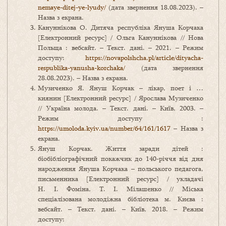
nemaye-ditej-ye-lyudy/
(дата звернення 18.08.2023). –
Назва з екрана.
Кануннікова О. Дитяча республіка Януша Корчака
[Електронний ресурс] / Ольга Кануннікова // Нова
Польща : вебсайт. – Текст. дані. – 2021. – Режим
доступу:
https://novapolshcha.pl/article/dityacha-
respublika-yanusha-korchaka/
(дата звернення
28.08.2023). – Назва з екрана.
Музиченко Я. Януш Корчак – лікар, поет і …
киянин [Електронний ресурс] / Ярослава Музиченко
// Україна молода. – Текст. дані. – Київ, 2003. –
Режим доступу :
https://umoloda.kyiv.ua/number/64/161/1617
– Назва з
екрана.
Януш Корчак. Життя заради дітей :
біобібліографічний покажчик до 140-річчя від дня
народження Януша Корчака – польського педагога,
письменника [Електронний ресурс] / укладачі
Н. І. Фоміна, Т. І. Мілашенко // Міська
спеціалізована молодіжна бібліотека м. Києва :
вебсайт. – Текст. дані. – Київ, 2018. – Режим
доступу: