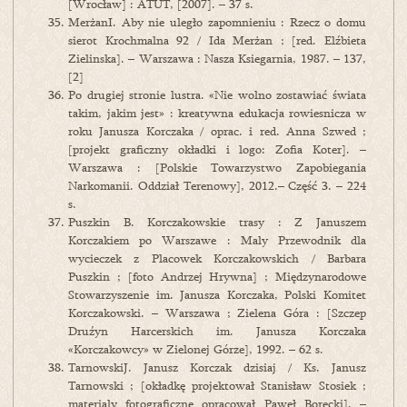
[Wrocław] : ATUT, [2007]. – 37 s.
MerżanI. Aby nie uległo zapomnieniu : Rzecz o domu
sierot Krochmalna 92 / Ida Merżan ; [red. Elźbieta
Zielinska]. – Warszawa : Nasza Ksiegarnia, 1987. – 137,
[2]
Po drugiej stronie lustra. «Nie wolno zostawiać świata
takim, jakim jest» : kreatywna edukacja rowiesnicza w
roku Janusza Korczaka / oprac. i red. Anna Szwed ;
[projekt graficzny okładki i logo: Zofia Koter]. –
Warszawa : [Polskie Towarzystwo Zapobiegania
Narkomanii. Oddział Terenowy], 2012.– Część 3. – 224
s.
Puszkin B. Korczakowskie trasy : Z Januszem
Korczakiem po Warszawe : Maly Przewodnik dla
wycieczek z Placowek Korczakowskich / Barbara
Puszkin ; [foto Andrzej Hrywna] ; Międzynarodowe
Stowarzyszenie im. Janusza Korczaka, Polski Komitet
Korczakowski. – Warszawa ; Zielena Góra : [Szczep
Druźyn Harcerskich im. Janusza Korczaka
«Korczakowcy» w Zielonej Górze], 1992. – 62 s.
TarnowskiJ. Janusz Korczak dzisiaj / Ks. Janusz
Tarnowski ; [okładkę projektował Stanisław Stosiek ;
materialy fotograficzne opracował Paweł Borecki]. –