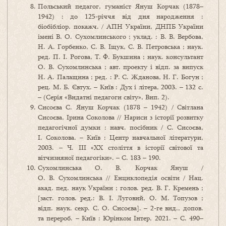
Польський педагог, гуманіст Януш Корчак (1878–
1942) : до 125-річчя від дня народження :
біобібліор. покажч. / АПН України, ДНПБ України
імені В. О. Сухомлинського ; уклад. : В. В. Вербова,
Н. А. Горбенко, С. В. Іщук, С. В. Петровська ; наук.
ред. П. І. Рогова, Т. Ф. Букшина ; наук. консультант
О. В. Сухомлинська ; авт. проекту і відп. за випуск
Н. А. Палащина ; ред. : Р. С. Жданова, Н. Г. Богун ;
рец. М. Б. Євтух. – Київ : Дух і літера, 2003. – 132 с.
– (Серія «Видатні педагоги світу», Вип. 2).
Сисоєва С. Януш Корчак (1878 – 1942) / Світлана
Сисоєва, Ірина Соколова // Нариси з історії розвитку
педагогічної думки : навч. посібник / С. Сисоєва,
І. Соколова. – Київ : Центр навчальної літератури,
2003. – Ч. ІІІ «ХХ століття в історії світової та
вітчизняної педагогіки». – С. 183 – 190.
Сухомлинська О. В. Корчак Януш /
О. В. Сухомлинська // Енциклопедія освіти / Нац.
акад. пед. наук України ; голов. ред. В. Г. Кремень ;
[заст. голов. ред.: В. І. Луговий, О. М. Топузов ;
відп. наук. секр. С. О. Сисоєва]. – 2-ге вид., допов.
та перероб. – Київ : Юрінком Інтер, 2021. – С. 490–