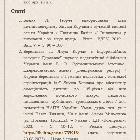
вкл. арк. (8 л.).
Статті
Баліка Л. Творче використання ідей
дитиноцентризму Януша Корчака в сучасній системі
освіти України / Людмила Баліка // Інноватика у
вихованні : зб. наук праць. – Рівне : РДГУ, 2019. –
Вип. 9. – С. 90 – 100.
Березівська Л. Януш Корчак в інформаційних
ресурсах Державної науково-педагогічної бібліотеки
України імені В. О. Сухомлинського: історико-
джерелознавчий аспект [Електронний ресурс] /
Лариса Березівська // Гуманна педагогіка у контексті
євроінтеграції: ідеї Януша Корчака про абсолютну
самоцінність дитини: до 145-річчя від дня
народження польського лікаря, педагога,
письменника, публіциста, громадського діяча / Ін-т
педагогіки НАПН України, Уман. держ. пед. ун-т
імені Павла Тичини, Ун-т імені Адама Міцкевича
(м. Познань, Польща). – Умань : ЦП «Компринт»,
2023. – С. 10–12. – Режим доступу:
https://lib.iitta.gov.ua/735918/
(дата звернення
20.08.2023). – Назва з екрана.