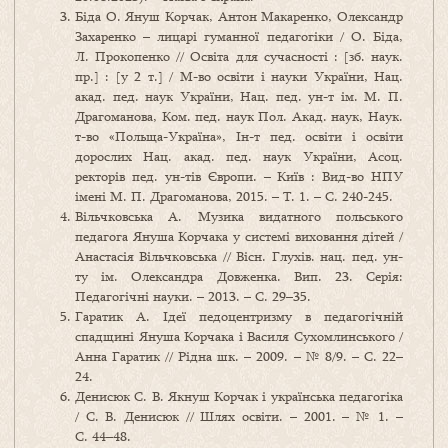
Біда О. Януш Корчак, Антон Макаренко, Олександр
Захаренко – лицарі гуманної педагогіки / О. Біда,
Л. Прокопенко // Освіта для сучасності : [зб. наук.
пр.] : [у 2 т.] / М-во освіти і науки України, Нац.
акад. пед. наук України, Нац. пед. ун-т ім. М. П.
Драгоманова, Ком. пед. наук Пол. Акад. наук, Наук.
т-во «Польща-Україна», Ін-т пед. освіти і освіти
дорослих Нац. акад. пед. наук України, Асоц.
ректорів пед. ун-тів Європи. – Київ : Вид-во НПУ
імені М. П. Драгоманова, 2015. – Т. 1. – С. 240-245.
Вільчковська А. Музика видатного польського
педагога Януша Корчака у системі виховання дітей /
Анастасія Вільчковська // Вісн. Глухів. нац. пед. ун-
ту ім. Олександра Довженка. Вип. 23. Серія:
Педагогічні науки. – 2013. – С. 29–35.
Гаратик А. Ідеї педоцентризму в педагогічній
спадщині Януша Корчака і Василя Сухомлинського /
Анна Гаратик // Рідна шк. – 2009. – № 8/9. – С. 22–
24.
Денисюк С. В. Якнуш Корчак і українська педагогіка
/ С. В. Денисюк // Шлях освіти. – 2001. – № 1. –
С. 44–48.