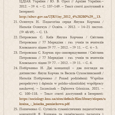
ЦДІАК України / Ю. В. Орел // Архіви України.–
2012. – № 4. – С. 137–149. – Текст статті доступний в
Інтернеті:
http://nbuv.gov.ua/UJRN/ay_2012_4%28280%29__13
.
Осипчук Н. Педагогіка серця Януша Корчака /
Наталія Осипчук // Освіта. – 2012. – 14–21 листоп.
(№ 48/49). – С. 13.
Петровська С. Київ Януша Корчака / Світлана
Петровська // 77 Меридіан : газ. учнів та вчителів
Кловського ліцею № 77. – 2012. – № 11. – С. 4 – 5.
Петровська С. Корчак про самоврядування / Світлана
Петровська // 77 Меридіан : газ. учнів та вчителів
Кловського ліцею № 77. – 2012. – № 11. – С. 6.
Побірченко Н. Дві концепції – два погляди на
дитинство: Януш Корчак та Василь Сухомлинський /
Наталія Побірченко // Ponad podziałami: Wspólne
perspektywy i dążenia w polsko-ukraińskiej współpracy
naukowej. – Szczecinek – Dąbrowa Górnicza, 2021. –
С. 100–118. – Текст статті доступний в Інтернеті:
https://sociology.knu.ua/sites/default/files/library/elopen/u
kraina_-_ksiazka_pamiatkowa.pdf
.
Попиченко С. Сутність гуманістичних педагогічних
концепцій Я. Корчака та українського педагога і