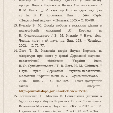
Кушнір В. М. Свобода дитини у виховному
процесі Януша Корчака та Василя Сухомлинського /
В. М. Кушнір // Зб. наук. пр. Полтав. держ. пед. ун-
ту ім. В. Г. Короленка. Вип. 5 (44). Серія
«Педагогічні науки». – Полтава, 2005.– С. 80–88.
Кушнір В. М. Досвід роботи з важкими дітьми в
педагогічній спадщині Я. Корчака та
В. Сухомлинського / В. М. Кушнір // Наук. вісн.
Чернів. ун-ту : зб. наук. пр. Вип. 153. – Чернівці,
2002. – С. 72–77.
Лога Т. В. Колекція творів Януша Корчака та
літератури про нього у фонді Державної науково-
педагогічної бібліотеки України імені
В. О. Сухомлинського / Т. В. Лога, Н. М. Сізінцева //
Наук. праці Державної науково-педагогічної
бібліотеки України імені В. О. Сухомлинського. –
2010. – Вип. 2. – С. 202–209. – Текст доступний
також в інтернеті:
http://journals.dnpb.gov.ua/article/view/75418
.
Логвиненко Т., Мисько В. Соціалізація дитини в
будинку сиріт Януша Корчака / Тетяна Логвиненко,
Валентина Мисько // Наук. зап. УКУ. – 2017. – Ч. 9:
Педагогіка. Психологія, вип. 2. – C. 43 –52. – Текст