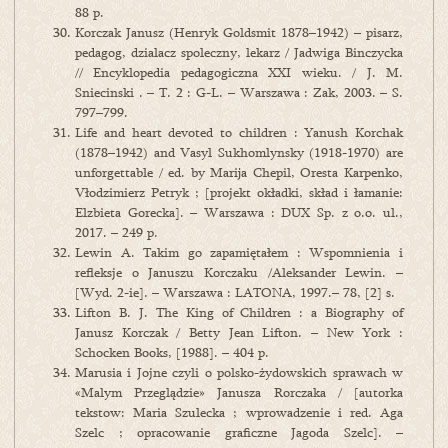
88 p.
Korczak Janusz (Henryk Goldsmit 1878–1942) – pisarz,
pedagog, dzialacz spoleczny, lekarz / Jadwiga Binczycka
// Encyklopedia pedagogiczna XXI wieku. / J. M.
Sniecinski . – T. 2 : G-L. – Warszawa : Zak, 2003. – S.
797–799.
Life and heart devoted to children : Yanush Korchak
(1878–1942) and Vasyl Sukhomlynsky (1918-1970) are
unforgettable / ed. by Marija Chepil, Oresta Karpenko,
Vłodzimierz Petryk ; [projekt okładki, skład i łamanie:
Elzbieta Gorecka]. – Warszawa : DUX Sp. z o.o. ul.,
2017. – 249 p.
Lewin A. Takim go zapamiętałem : Wspomnienia i
refleksje o Januszu Korczaku /Aleksander Lewin. –
[Wyd. 2-ie]. – Warszawa : LATONA, 1997.– 78, [2] s.
Lifton B. J. The King of Children : a Biography of
Janusz Korczak / Betty Jean Lifton. – New York :
Schocken Books, [1988]. – 404 p.
Marusia i Jojne czyli o polsko-żydowskich sprawach w
«Malym Przeglądzie» Janusza Rorczaka / [autorka
tekstow: Maria Szulecka ; wprowadzenie i red. Aga
Szelc ; opracowanie graficzne Jagoda Szelc]. –