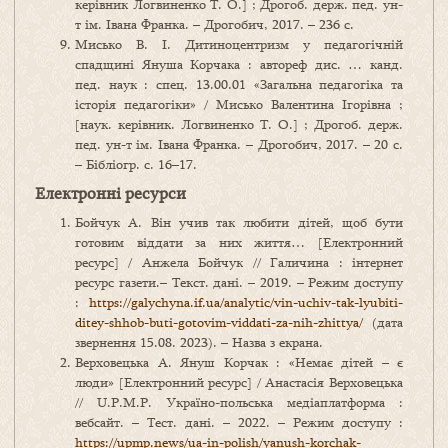
керівник Логвиненко Т. О.] ; Дрогоб. держ. пед. ун-
т ім. Івана Франка. – Дрогобич, 2017. – 236 с.
Мисько В. І. Дитиноцентризм у педагогічній
спадщині Януша Корчака : автореф дис. … канд.
пед. наук : спец. 13.00.01 «Загальна педагогіка та
історія педагогіки» / Мисько Валентина Ігорівна ;
[наук. керівник. Логвиненко Т. О.] ; Дрогоб. держ.
пед. ун-т ім. Івана Франка. – Дрогобич, 2017. – 20 с.
– Бібліогр. с. 16–17.
Електронні ресурси
Бойчук А. Він учив так любити дітей, щоб бути
готовим віддати за них життя… [Електронний
ресурс] / Анжела Бойчук // Галичина : інтернет
ресурс газети.– Текст. дані. – 2019. – Режим доступу
:
https://galychyna.if.ua/analytic/vin-uchiv-tak-lyubiti-
ditey-shhob-buti-gotovim-viddati-za-nih-zhittya/
(дата
звернення 15.08. 2023). – Назва з екрана.
Верховецька А. Януш Корчак : «Немає дітей – є
люди» [Електронний ресурс] / Анастасія Верховецька
// U.P.M.P. Україно-польська медіаплатформа :
вебсайт. – Тест. дані. – 2022. – Режим доступу :
https://upmp.news/ua-in-polish/yanush-korchak-