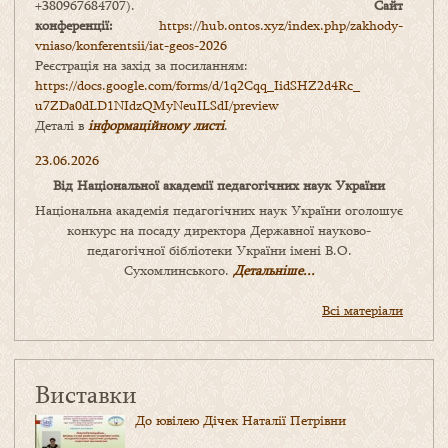
+380967684707).
Сайт
конференції:
https://hub.ontos.xyz/index.php/zakhody-
vniaso/konferentsii/iat-geos-2026
Реєстрація на захід за посиланням:
https://docs.google.com/forms/
d/1q2Cqq_IidSHZ2d4Rc_
u7ZDa0dLD1NIdzQMyNeuILSdI/
preview
Деталі в
інформаційному листі
.
23.06.2026
Від Національної академії педагогічних наук України
Національна академія педагогічних наук України оголошує
конкурс на посаду директора Державної науково-
педагогічної бібліотеки України імені В.О.
Сухомлинського.
Детальніше...
Всі матеріали
Виставки
До ювілею Дічек Наталії Петрівни