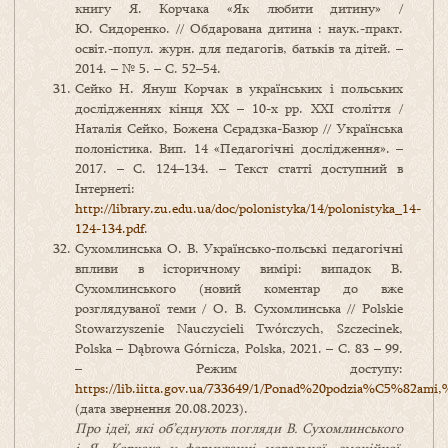
книгу Я. Корчака «Як любити дитину» /
Ю. Сидоренко. // Обдарована дитина : наук.-практ.
освіт.-попул. журн. для педагогів, батьків та дітей. –
2014. – № 5. – С. 52–54.
Сейко Н. Януш Корчак в українських і польських
дослідженнях кінця ХХ – 10-х рр. ХХІ століття /
Наталія Сейко, Божена Сєрадзка-Базюр // Українська
полоністика. Вип. 14 «Педагогічні дослідження». –
2017. – С. 124–134. – Текст статті доступний в
Інтернеті:
http://library.zu.edu.ua/doc/polonistyka/14/polonistyka_14-
124-134.pdf
.
Сухомлинська О. В. Українсько-польські педагогічні
впливи в історичному вимірі: випадок В.
Сухомлинського (новий коментар до вже
розглядуваної теми / О. В. Сухомлинська // Polskie
Stowarzyszenie Nauczycieli Twórczych, Szczecinek,
Polska – Dąbrowa Górnicza, Polska, 2021. – С. 83 – 99.
– Режим доступу:
https://lib.iitta.gov.ua/733649/1/Ponad%20podzia%C5%82a
(дата звернення 20.08.2023).
Про ідеї, які об’єднують погляди В. Сухомлинського