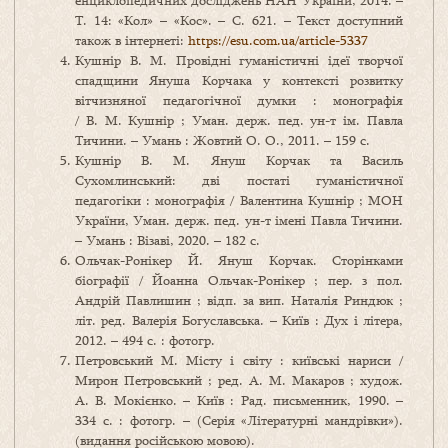
енциклопедичних досліджень НАН України, 2014. –
Т. 14: «Кол» – «Кос». – С. 621. – Текст доступний
також в інтернеті:
https://esu.com.ua/article-5337
Кушнір В. М. Провідні гуманістичні ідеї творчої
спадщини Януша Корчака у контексті розвитку
вітчизняної педагогічної думки : монографія
/ В. М. Кушнір ; Уман. держ. пед. ун-т ім. Павла
Тичини. – Умань : Жовтий О. О., 2011. – 159 с.
Кушнір В. М. Януш Корчак та Василь
Сухомлинський: дві постаті гуманістичної
педагогіки : монографія / Валентина Кушнір ; МОН
України, Уман. держ. пед. ун-т імені Павла Тичини.
– Умань : Візаві, 2020. – 182 c.
Ольчак-Ронікер Й. Януш Корчак. Сторінками
біографії / Йоанна Ольчак-Ронікер ; пер. з пол.
Андрій Павлишин ; відп. за вип. Наталія Риндюк ;
літ. ред. Валерія Богуславська. – Київ : Дух і літера,
2012. – 494 с. : фотогр.
Петровський М. Місту і світу : київські нариси /
Мирон Петровський ; ред. А. М. Макаров ; худож.
А. В. Мокієнко. – Київ : Рад. письменник, 1990. –
334 с. : фотогр. – (Серія «Літературні мандрівки»).
(видання російською мовою).