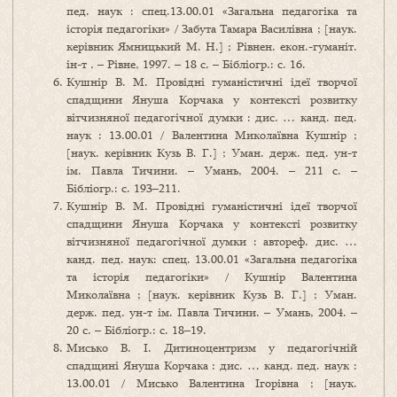
пед. наук : спец.13.00.01 «Загальна педагогіка та
історія педагогіки» / Забута Тамара Василівна ; [наук.
керівник Ямницький М. Н.] ; Рівнен. екон.-гуманіт.
ін-т . – Рівне, 1997. – 18 с. – Бібліогр.: с. 16.
Кушнір В. М. Провідні гуманістичні ідеї творчої
спадщини Януша Корчака у контексті розвитку
вітчизняної педагогічної думки : дис. … канд. пед.
наук : 13.00.01 / Валентина Миколаївна Кушнір ;
[наук. керівник Кузь В. Г.] ; Уман. держ. пед. ун-т
ім. Павла Тичини. – Умань, 2004. – 211 с. –
Бібліогр.: с. 193–211.
Кушнір В. М. Провідні гуманістичні ідеї творчої
спадщини Януша Корчака у контексті розвитку
вітчизняної педагогічної думки : автореф. дис. …
канд. пед. наук: спец. 13.00.01 «Загальна педагогіка
та історія педагогіки» / Кушнір Валентина
Миколаївна ; [наук. керівник Кузь В. Г.] ; Уман.
держ. пед. ун-т ім. Павла Тичини. – Умань, 2004. –
20 с. – Бібліогр.: с. 18–19.
Мисько В. І. Дитиноцентризм у педагогічній
спадщині Януша Корчака : дис. … канд. пед. наук :
13.00.01 / Мисько Валентина Ігорівна ; [наук.