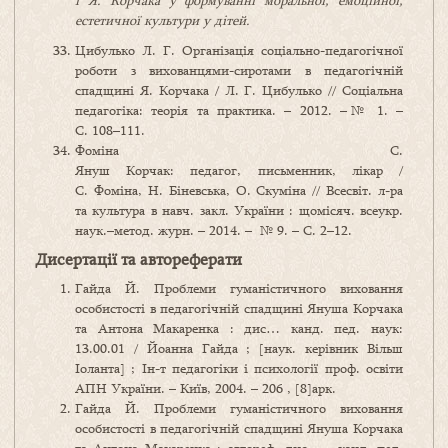
і Я.
Корчака у формуванні моральної, емоційної,
естетичної культури
у
д
і
т
ей
.
Цибулько Л. Г. Організація соціально-педагогічної
роботи з вихованцями-сиротами в педагогічній
спадщині Я. Корчака / Л. Г. Цибулько // Соціальна
педагогіка: теорія та практика. – 2012. –№ 1. –
С. 108–111.
Фоміна С.
Януш Корчак: педагог, письменник, лікар /
С. Фоміна, Н. Біневська, О. Скуміна // Всесвіт. л-ра
та культура в навч. закл. України : щомісяч. всеукр.
наук.–метод. журн. – 2014. – № 9. – С. 2–12.
Дисертації та автореферати
Гайда Й. Проблеми гуманістичного виховання
особистості в педагогічній спадщині Януша Корчака
та Антона Макаренка : дис… канд. пед. наук:
13.00.01 / Йоанна Гайда ; [наук. керівник Вільш
Іоланта] ; Ін-т педагогіки і психології проф. освіти
АПН України. – Київ, 2004. – 206 , [8]арк.
Гайда Й. Проблеми гуманістичного виховання
особистості в педагогічній спадщині Януша Корчака