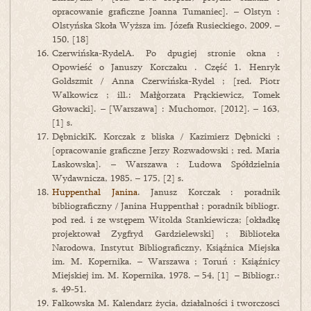
opracowanie graficzne Joanna Tumaniec]. – Olstyn :
Olstyńska Skoła Wyższa im. Józefa Rusieckiego, 2009. –
150, [18]
Czerwińska-RydelА. Po dpugiej stronie okna :
Opowieść o Januszy Korczaku . Część 1. Henryk
Goldszmit / Anna Czerwińska-Rydel ; [red. Piotr
Walkowicz ; ill.: Małģorzata Prąckiewicz, Tomek
Głowacki]. – [Warszawa] : Muchomor, [2012]. – 163,
[1] s.
DębnickiK. Korczak z bliska / Kazimierz Dębnicki ;
[opracowanie graficzne Jerzy Rozwadowski ; red. Maria
Laskowska]. – Warszawa : Ludowa Spółdzielnia
Wydawnicza, 1985. – 175, [2] s.
Huppenthal Janina
. Janusz Korczak : poradnik
bibliograficzny / Janina Huppenthał ; poradnik bibliogr.
pod red. i ze wstępem Witolda Stankiewicza; [okładkę
projektował Zygfryd Gardzielewski] ; Biblioteka
Narodowa, Instytut Bibliograficzny, Ksiąźnica Miejska
im. M. Kopernika. – Warszawa ; Toruń : Ksiąźnicy
Miejskiej im. M. Kopernika, 1978. – 54, [1] – Bibliogr.:
s. 49-51.
Falkowska M. Kalendarz życia, działalności i tworczosci