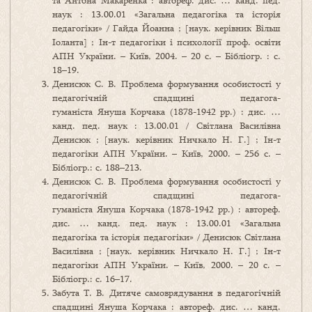
та Антона Макаренка : автореф. дис. … канд. пед.
наук : 13.00.01 «Загальна педагогіка та історія
педагогіки» / Гайда Йоанна ; [наук. керівник Вільш
Іоланта] ; Ін-т педагогіки і психології проф. освіти
АПН України. – Київ, 2004. – 20 с. – Бібліогр. : с.
18–19.
Денисюк С. В. Проблема формування особистості у
педагогічній спадщині педагога-
гуманіста Януша Корчака (1878-1942 рр.) : дис. …
канд. пед. наук : 13.00.01 / Світлана Василівна
Денисюк ; [наук. керівник Ничкало Н. Г.] ; Ін-т
педагогіки АПН України. – Київ, 2000. – 256 с. –
Бібліогр.: с. 188–213.
Денисюк С. В. Проблема формування особистості у
педагогічній спадщині педагога-
гуманіста Януша Корчака (1878-1942 рр.) : автореф.
дис. … канд. пед. наук : 13.00.01 «Загальна
педагогіка та історія педагогіки» / Денисюк Світлана
Василівна ; [наук. керівник Ничкало Н. Г.] ; Ін-т
педагогіки АПН України. – Київ, 2000. – 20 с. –
Бібліогр.: с. 16–17.
Забута Т. В. Дитяче самоврядування в педагогічній
спадщині Януша Корчака : автореф. дис. … канд.