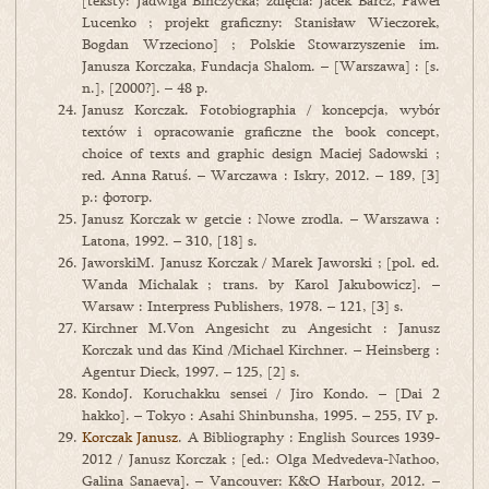
[teksty: Jadwiga Bińczycka; zdięcia: Jacek Barcz, Paweł
Lucenko ; projekt graficzny: Stanisław Wieczorek,
Bogdan Wrzeciono] ; Polskie Stowarzyszenie im.
Janusza Korczaka, Fundacja Shalom. – [Warszawa] : [s.
n.], [2000?]. – 48 p.
Janusz Korczak. Fotobiographia / koncepcja, wybór
textów i opracowanie graficzne the book concept,
choice of texts and graphic design Maciej Sadowski ;
red. Anna Ratuś. – Warczawa : Iskry, 2012. – 189, [3]
p.: фотогр.
Janusz Korczak w getcie : Nowe zrodla. – Warszawa :
Latona, 1992. – 310, [18] s.
JaworskiM. Janusz Korczak / Marek Jaworski ; [pol. ed.
Wanda Michalak ; trans. by Karol Jakubowicz]. –
Warsaw : Interpress Publishers, 1978. – 121, [3] s.
Kirchner M.Von Angesicht zu Angesicht : Janusz
Korczak und das Kind /Michael Kirchner. – Heinsberg :
Agentur Dieck, 1997. – 125, [2] s.
KondoJ. Koruchakku sensei / Jiro Kondo. – [Dai 2
hakko]. – Tokyo : Asahi Shinbunsha, 1995. – 255, IV p.
Korczak Janusz
. A Bibliography : English Sources 1939-
2012 / Janusz Korczak ; [ed.: Olga Medvedeva-Nathoo,
Galina Sanaeva]. – Vancouver: K&O Harbour, 2012. –