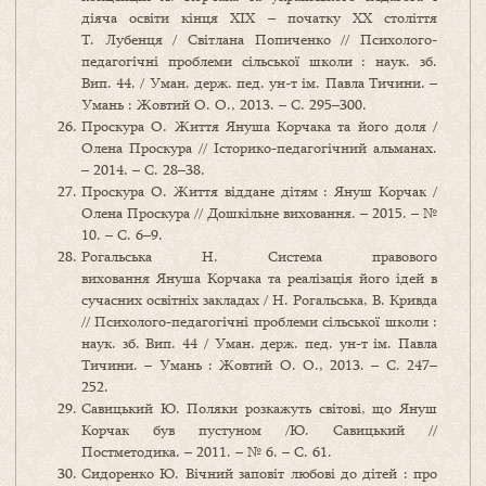
діяча освіти кінця ХІХ – початку ХХ століття
Т. Лубенця / Світлана Попиченко // Психолого-
педагогічні проблеми сільської школи : наук. зб.
Вип. 44. / Уман. держ. пед. ун-т ім. Павла Тичини. –
Умань : Жовтий О. О., 2013. – С. 295–300.
Проскура О. Життя Януша Корчака та його доля /
Олена Проскура // Історико-педагогічний альманах.
– 2014. – С. 28–38.
Проскура О. Життя віддане дітям : Януш Корчак /
Олена Проскура // Дошкільне виховання. – 2015. – №
10. – С. 6–9.
Рогальська Н. Система правового
виховання Януша Корчака та реалізація його ідей в
сучасних освітніх закладах / Н. Рогальська, В. Кривда
// Психолого-педагогічні проблеми сільської школи :
наук. зб. Вип. 44 / Уман. держ. пед. ун-т ім. Павла
Тичини. – Умань : Жовтий О. О., 2013. – С. 247–
252.
Савицький Ю. Поляки розкажуть світові, що Януш
Корчак був пустуном /Ю. Савицький //
Постметодика. – 2011. – № 6. – С. 61.
Сидоренко Ю. Вічний заповіт любові до дітей : про