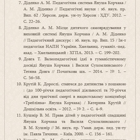
Діденко А. М. Педагогічна система Януша Корчака /
А. М. Діденко // Педагогічні науки : зб. наук. пр.
Вип. 62 / Херсон. держ. ун-ту Херсон : ХДУ, 2012. –
С. 22–26.
Діденко А. М. Місце дитячого самоврядування у
виховній системі Януша Корчака / А. М. Діденко
// Педагогічний дискурс : зб. наук. пр. Вип. 15 / Ін-т
педагогіки НАПН України, Хмельниц. гуманіт.-пед.
акад. – Хмельницький : ХГПА, 2013. – С. 199–202.
Довга Т. Валеопедагогічні ідеї в гуманістичному
досвіді Януша Корчака і Василя Сухомлинського /
Тетяна Довга // Початкова шк. – 2014. – № 1. –
С. 56–58.
Крутій К. Дорослі, ставтеся до дитинства з пошаною
: (до 100-річчя педагогічної діяльності та 70-річчя
від дня трагічної смерті в нацистському концтаборі
«Треблінка» Януша Корчака) / Катерина Крутій //
Дошкільна освіта. – 2012. – № 2. – С. 4–9.
Кушнір В. М. Права дітей у педагогічній спадщині
Януша Корчака та Василя Сухомлинського /
В. М. Кушнір // Зб. наук. пр. Уман. держ. пед. ун-ту
ім. Павла Тичини. – Київ, 2000. – С. 156 – 161.