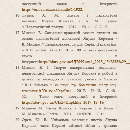
доступний також в інтернеті:
https://er.ucu.edu.ua/handle/1/1922
.
Луцюк А. М. Життя і педагогічні
погляди Януша Корчака / А. М. Луцюк
// Педагогічний пошук. – 2012. – № 1. – С. 8-12.
Мисько В. Соціально-правовий захист дитини як
основа педагогічної діяльності Януша Корчака /
В. Мисько // Людинознавчі студії. Серія: Педагогіка.
– 2015. – Вип. 33. – С. 101 – 109. – Текст доступний
також в
інтернеті:
http://nbuv.gov.ua/UJRN/Lstud_2015_1%2833%29_
Мисько В. І. Творче використання соціально-
педагогічної спадщини Януша Корчака в роботі з
дітьми та молоддю в сучасних умовах в Україні
/ В. І. Мисько //
Зб. наук. пр. Хмельниц. ін-ту соц.
технологій Ун-ту «Україна
». – 2017. – № 13. – С. 48–
52. – Текст статті доступний в Інтернеті:
http://nbuv.gov.ua/UJRN/Znpkhist_2017_13_14
Мицель М. Януш Корчак в Україні і в Києві /
М. Мицель // Освіта. – 2001. – № 69/70. – С 14.
Орел, Ю. В. Унікальна колекція листів Януша
Корчака часів Першої світової війни у фондах