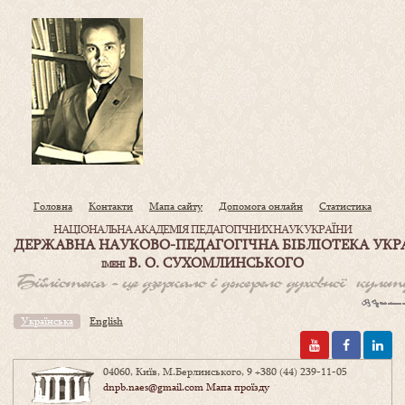
Головна
Контакти
Мапа сайту
Допомога онлайн
Статистика
НАЦІОНАЛЬНА АКАДЕМІЯ ПЕДАГОГІЧНИХ НАУК УКРАЇНИ
ДЕРЖАВНА НАУКОВО-ПЕДАГОГІЧНА БІБЛІОТЕКА УКР
В. О. СУХОМЛИНСЬКОГО
ІМЕНІ
Українська
English
04060, Київ, М.Берлинського, 9
+380 (44) 239-11-05
dnpb.naes@gmail.com
Мапа проїзду