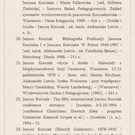
Janusza Korczaka / Maria Falkowska ; [red. Elźbieta
Zielińska] ; Instytut Badań Pedagogicznych, Zakład
systemów wychowawczych pracownia Korczakowska. –
Warszawa : Nasza Księgarnia, 1989. – 416 s. – (Zródła i
Studia / Janysz Korczak ; ed. nauk. Aleksander Lewin ;
т. 3).
Janusz Korczak : Bibliografia Publicacji Janusza
Korczaka I o Januszu Korczaku W Polsce 1943-1987 /
[red. nauk. Aleksander Lewin ; ed. Friedhelm Beiner]. –
Heinsberg : Dieck, 1988. – 211 s.
Janusz Korczak
–
życie i dzieło : Materiały z
Międzynarodowej Sesji Naukowej, Warszawa, 12-15
października 1978 r. / [kom. red.: Hanna Kirchner,
Aleksander Lewin, Stefan Woloszyn ; przy współpracy:
Marty Ciesielskiej, Wandy Landesberg]. – [Warszawa] :
Wydawnictwa Skolne i Pedagogiczne, [1982]. – 331 s.
Janusz Korczak : The fifth international Janusz Korczak
conference : abstracts : Jrusalem, 3-5.10.1994 /
[conference Chairtman: Shevach Eden ; program
Commitee: Emanuel Gruper et al.]. – Jrusalem : [s. n.],
1994.– 51
Janusz Korczak (Henryk Goldszmit), 1878–1942 /