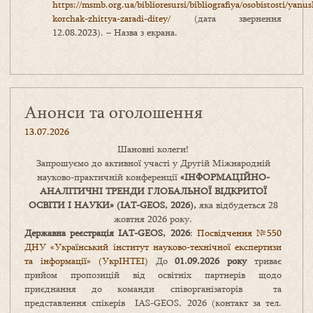
https://msmb.org.ua/biblioresursi/bibliografiya/osobistosti/yanus
korchak-zhittya-zaradi-ditey/
(дата звернення
12.08.2023). – Назва з екрана.
Анонси та оголошення
13.07.2026
Шановні колеги!
Запрошуємо до активної участі у Другій Міжнародній
науково-практичній конференції
«
ІНФОРМАЦІЙНО-
АНАЛІТИЧНІ ТРЕНДИ
ГЛОБАЛЬНОЇ ВІДКРИТОЇ
ОСВІТИ І НАУКИ
» (IAT-GEOS, 2026),
яка відбудеться 28
жовтня 2026 року.
Державна реєстрація IAT-GEOS, 2026
:
Посвідчення №550
ДНУ «Український інститут науково-технічної експертизи
та інформації» (УкрІНТЕІ)
До
01.09.2026 року
триває
прийом пропозицій від освітніх партнерів щодо
приєднання до команди співорганізаторів та
представлення спікерів IAS-GEOS, 2026 (контакт за тел.