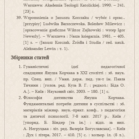
Warszawa: Akademia Teologii Katolickiej, 1990. – 241,
[23] s.
Wspomnienia o Januszu Korczaku / wybór i oprac.,
[przypisy] Ludwika Barszczewska, Bolesław Milewicz ;
[opracowanie graficzne Wiktor Zajkowski ; wstep Igor
Newerly]. – Warszawa : Nasza ksiegarnia, 1981. – 405,
[1] s. – (Janusz Korczak. Źródła i Studia / red. nauk.
Aleksander Lewin ; т. 1).
Збірники статей
Гуманістичні ідеї педагогічної
спадщини Януша Корчака в ХХІ столітті : зб. наук.
пр. Спец. вип. / Уман. держ. пед. ун-т ім. Павла
Тичини ; [голов. ред. Кузь В. Г. ; редкол.: Біда О.
А.]. – Київ : Науковий світ, 2003. – 180, [1] с.
Філософія дитинства Януша Корчака.
Фундаментальні потреби дитини в суспільстві : зб.
матеріалів міжнар. наук.-практ. конф., з педагогіки
та дитячої психології, 7-8 квіт. 2017 р., Київ /
[упоряд. Б. Біндер [та ін.] ; відп. за вип.
А. Негруцька ; літ. ред. Валерія Богуславська]. – Київ
: Дух і літера, 2017. – 410, [5] с. : кольор. іл. (8 л.),