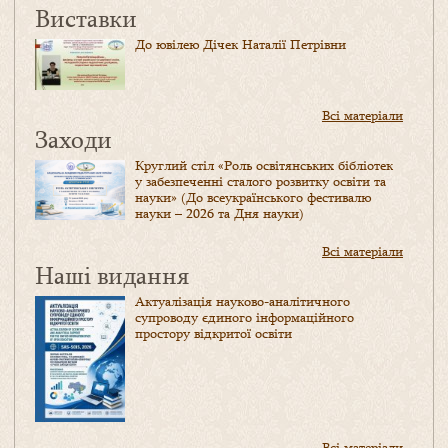
Виставки
До ювілею Дічек Наталії Петрівни
Всі матеріали
Заходи
Круглий стіл «Роль освітянських бібліотек
у забезпеченні сталого розвитку освіти та
науки» (До всеукраїнського фестивалю
науки – 2026 та Дня науки)
Всі матеріали
Наші видання
Актуалізація науково-аналітичного
супроводу єдиного інформаційного
простору відкритої освіти
Всі матеріали