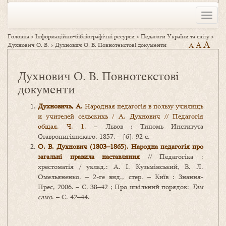
Toggle
naviga
Головна
>
Інформаційно-бібліографічні ресурси
>
Педагоги України та світу
>
A
A
Духнович О. В.
>
Духнович О. В. Повнотекстові документи
A
Духнович О. В. Повнотекстові
документи
Духновичь, А.
Народная педагогія в пользу училищь
и учителей сельскихь / А. Духнович // Педагогія
общая
. Ч. 1.
– Львов : Типомь Института
Ставропигіянскаго, 1857. – [6], 92 с.
О. В. Духнович (1803–1865). Народна педагогія про
загальні правила наставляння
// Педагогіка :
хрестоматія / уклад.: А. І. Кузьмінський, В. Л.
Омельяненко. – 2-ге вид., стер. – Київ : Знання-
Прес, 2006. – С. 38–42 ; Про шкільний порядок:
Там
само
. – С. 42–44.