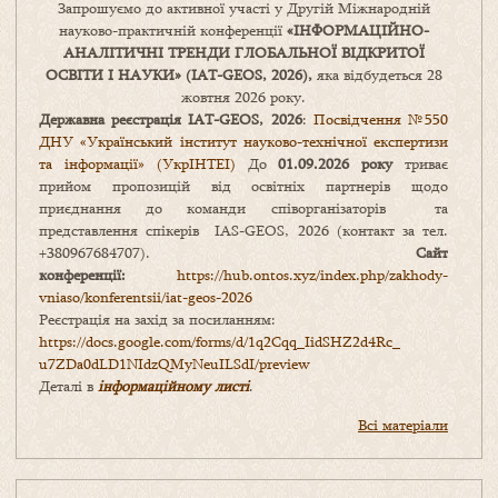
Запрошуємо до активної участі у Другій Міжнародній
науково-практичній конференції
«
ІНФОРМАЦІЙНО-
АНАЛІТИЧНІ ТРЕНДИ
ГЛОБАЛЬНОЇ ВІДКРИТОЇ
ОСВІТИ І НАУКИ
» (IAT-GEOS, 2026),
яка відбудеться 28
жовтня 2026 року.
Державна реєстрація IAT-GEOS, 2026
:
Посвідчення №550
ДНУ «Український інститут науково-технічної експертизи
та інформації» (УкрІНТЕІ)
До
01.09.2026 року
триває
прийом пропозицій від освітніх партнерів щодо
приєднання до команди співорганізаторів та
представлення спікерів IAS-GEOS, 2026 (контакт за тел.
+380967684707).
Сайт
конференції:
https://hub.ontos.xyz/index.php/zakhody-
vniaso/konferentsii/iat-geos-2026
Реєстрація на захід за посиланням:
https://docs.google.com/forms/
d/1q2Cqq_IidSHZ2d4Rc_
u7ZDa0dLD1NIdzQMyNeuILSdI/
preview
Деталі в
інформаційному листі
.
Всі матеріали