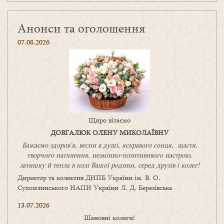
Анонси та оголошення
07.08.2026
Щиро вітаємо
ДОВГАЛЮК ОЛЕНУ МИКОЛАЇВНУ
Бажаємо здоров’я, весни в душі, яскравого сонця, щастя,
творчого натхнення, незмінно-позитивнвого настрою,
затишку
й
тепла в колі
В
ашої
родини
,
серед друзів і колег!
Директор та колектив ДНПБ України ім. В. О.
Сухомлинського НАПН України Л. Д. Березівська
13.07.2026
Шановні колеги!