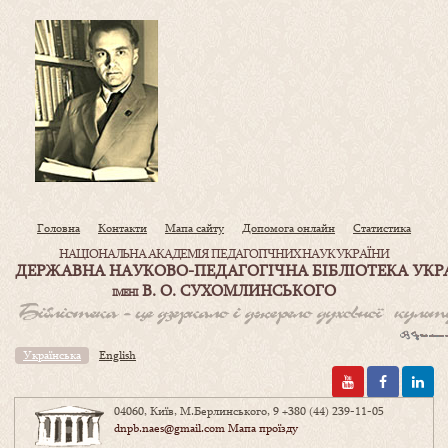
Головна
Контакти
Мапа сайту
Допомога онлайн
Статистика
НАЦІОНАЛЬНА АКАДЕМІЯ ПЕДАГОГІЧНИХ НАУК УКРАЇНИ
ДЕРЖАВНА НАУКОВО-ПЕДАГОГІЧНА БІБЛІОТЕКА УКР
В. О. СУХОМЛИНСЬКОГО
ІМЕНІ
Українська
English
04060, Київ, М.Берлинського, 9
+380 (44) 239-11-05
dnpb.naes@gmail.com
Мапа проїзду