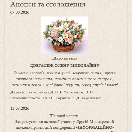
Анонси та оголошення
07.08.2026
Щиро вітаємо
ДОВГАЛЮК ОЛЕНУ МИКОЛАЇВНУ
Бажаємо здоров’я, весни в душі, яскравого сонця, щастя,
творчого натхнення, незмінно-позитивнвого настрою,
затишку
й
тепла в колі
В
ашої
родини
,
серед друзів і колег!
Директор та колектив ДНПБ України ім. В. О.
Сухомлинського НАПН України Л. Д. Березівська
13.07.2026
Шановні колеги!
Запрошуємо до активної участі у Другій Міжнародній
науково-практичній конференції
«
ІНФОРМАЦІЙНО-