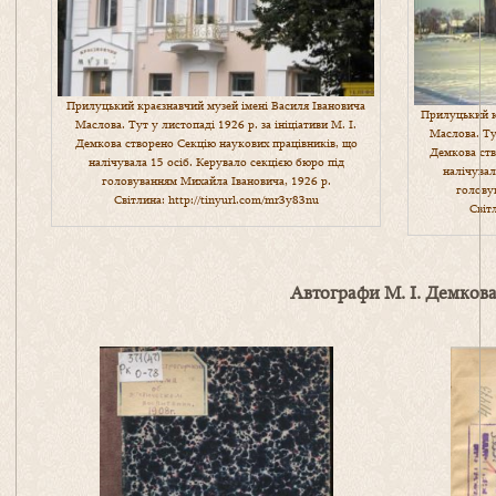
Прилуцький краєзнавчий музей імені Василя Івановича
Прилуцький к
Маслова. Тут у листопаді 1926 р. за ініціативи М. І.
Маслова. Тут
Демкова створено Секцію наукових працівників, що
Демкова ств
налічувала 15 осіб. Керувало секцією бюро під
налічувал
головуванням Михайла Івановича, 1926 р.
голову
Світлина:
http://tinyurl.com/mr3y83nu
Світ
Автографи М. І. Демков