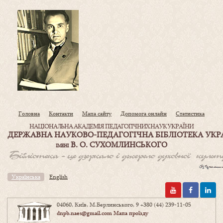
Головна
Контакти
Мапа сайту
Допомога онлайн
Статистика
НАЦІОНАЛЬНА АКАДЕМІЯ ПЕДАГОГІЧНИХ НАУК УКРАЇНИ
ДЕРЖАВНА НАУКОВО-ПЕДАГОГІЧНА БІБЛІОТЕКА УКР
В. О. СУХОМЛИНСЬКОГО
ІМЕНІ
Українська
English
04060, Київ, М.Берлинського, 9
+380 (44) 239-11-05
dnpb.naes@gmail.com
Мапа проїзду