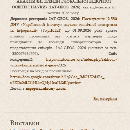
АНАЛІТИЧНІ ТРЕНДИ
ГЛОБАЛЬНОЇ ВІДКРИТОЇ
ОСВІТИ І НАУКИ
» (IAT-GEOS, 2026),
яка відбудеться 28
жовтня 2026 року.
Державна реєстрація IAT-GEOS, 2026
:
Посвідчення №550
ДНУ «Український інститут науково-технічної експертизи
та інформації» (УкрІНТЕІ)
До
01.09.2026 року
триває
прийом пропозицій від освітніх партнерів щодо
приєднання до команди співорганізаторів та
представлення спікерів IAS-GEOS, 2026 (контакт за тел.
+380967684707).
Сайт
конференції:
https://hub.ontos.xyz/index.php/zakhody-
vniaso/konferentsii/iat-geos-2026
Реєстрація на захід за посиланням:
https://docs.google.com/forms/
d/1q2Cqq_IidSHZ2d4Rc_
u7ZDa0dLD1NIdzQMyNeuILSdI/
preview
Деталі в
інформаційному листі
.
Всі матеріали
Виставки