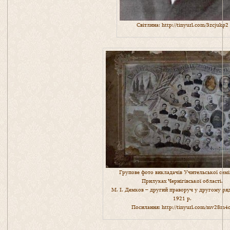
Світлина:
http://tinyurl.com/3zcjukp2
Групове фото викладачів Учительської семін
Прилуках Чернігівської області.
М. І. Демков – другий праворуч у другому ряд
1921 р.
Посилання:
http://tinyurl.com/mv28m4