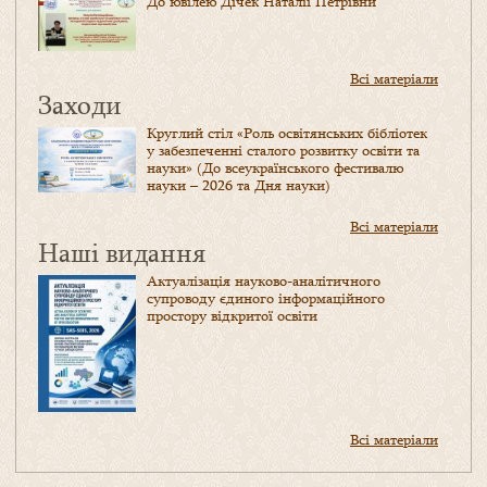
До ювілею Дічек Наталії Петрівни
Всі матеріали
Заходи
Круглий стіл «Роль освітянських бібліотек
у забезпеченні сталого розвитку освіти та
науки» (До всеукраїнського фестивалю
науки – 2026 та Дня науки)
Всі матеріали
Наші видання
Актуалізація науково-аналітичного
супроводу єдиного інформаційного
простору відкритої освіти
Всі матеріали