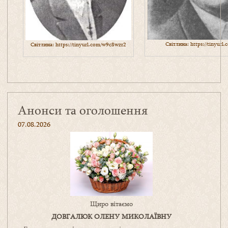
Світлина:
https://tinyurl
Світлина:
https://tinyurl.com/w9c8wzr2
Анонси та оголошення
07.08.2026
Щиро вітаємо
ДОВГАЛЮК ОЛЕНУ МИКОЛАЇВНУ