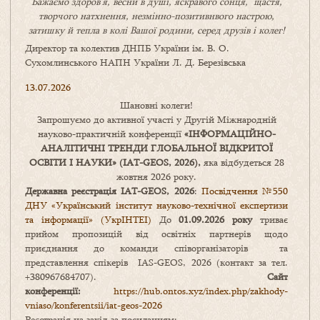
Бажаємо здоров’я, весни в душі, яскравого сонця, щастя,
творчого натхнення, незмінно-позитивнвого настрою,
затишку
й
тепла в колі
В
ашої
родини
,
серед друзів і колег!
Директор та колектив ДНПБ України ім. В. О.
Сухомлинського НАПН України Л. Д. Березівська
13.07.2026
Шановні колеги!
Запрошуємо до активної участі у Другій Міжнародній
науково-практичній конференції
«
ІНФОРМАЦІЙНО-
АНАЛІТИЧНІ ТРЕНДИ
ГЛОБАЛЬНОЇ ВІДКРИТОЇ
ОСВІТИ І НАУКИ
» (IAT-GEOS, 2026),
яка відбудеться 28
жовтня 2026 року.
Державна реєстрація IAT-GEOS, 2026
:
Посвідчення №550
ДНУ «Український інститут науково-технічної експертизи
та інформації» (УкрІНТЕІ)
До
01.09.2026 року
триває
прийом пропозицій від освітніх партнерів щодо
приєднання до команди співорганізаторів та
представлення спікерів IAS-GEOS, 2026 (контакт за тел.
+380967684707).
Сайт
конференції:
https://hub.ontos.xyz/index.php/zakhody-
vniaso/konferentsii/iat-geos-2026
Реєстрація на захід за посиланням: