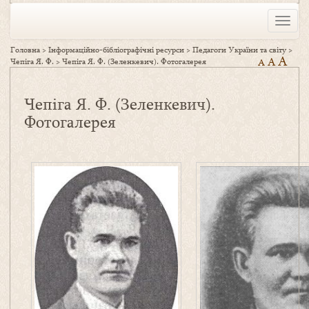
Toggle
naviga
Головна
>
Інформаційно-бібліографічні ресурси
>
Педагоги України та світу
>
A
A
Чепіга Я. Ф.
>
Чепіга Я. Ф. (Зеленкевич). Фотогалерея
A
Чепіга Я. Ф. (Зеленкевич).
Фотогалерея