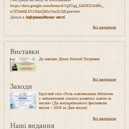
https://docs.google.com/forms/
d/1q2Cqq_IidSHZ2d4Rc_
u7ZDa0dLD1NIdzQMyNeuILSdI/
preview
Деталі в
інформаційному листі
.
Всі матеріали
Виставки
До ювілею Дічек Наталії Петрівни
Всі матеріали
Заходи
Круглий стіл «Роль освітянських бібліотек
у забезпеченні сталого розвитку освіти та
науки» (До всеукраїнського фестивалю
науки – 2026 та Дня науки)
Всі матеріали
Наші видання