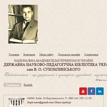
Головна
Контакти
Мапа сайту
Допомога онлайн
Статистика
НАЦІОНАЛЬНА АКАДЕМІЯ ПЕДАГОГІЧНИХ НАУК УКРАЇНИ
ДЕРЖАВНА НАУКОВО-ПЕДАГОГІЧНА БІБЛІОТЕКА УКР
В. О. СУХОМЛИНСЬКОГО
ІМЕНІ
Українська
English
04060, Київ, М.Берлинського, 9
+380 (44) 239-11-05
dnpb.naes@gmail.com
Мапа проїзду