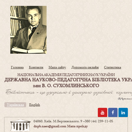
Головна
Контакти
Мапа сайту
Допомога онлайн
Статистика
НАЦІОНАЛЬНА АКАДЕМІЯ ПЕДАГОГІЧНИХ НАУК УКРАЇНИ
ДЕРЖАВНА НАУКОВО-ПЕДАГОГІЧНА БІБЛІОТЕКА УКР
В. О. СУХОМЛИНСЬКОГО
ІМЕНІ
Українська
English
04060, Київ, М.Берлинського, 9
+380 (44) 239-11-05
dnpb.naes@gmail.com
Мапа проїзду