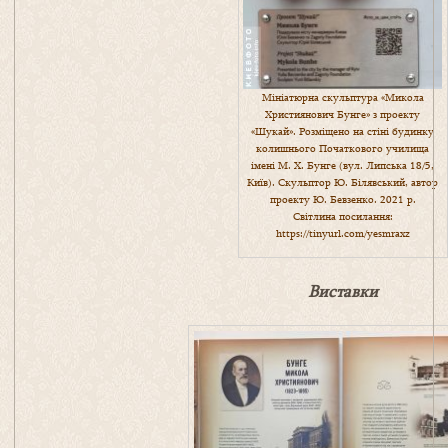
Мініатюрна скульптура «Микола
Християнович Бунге» з проекту
«Шукай». Розміщено на стіні будинку
колишнього Початкового училища
імені М. Х. Бунге (вул. Липська 18/5,
Київ). Скульптор Ю. Білявський, автор
проекту Ю. Бевзенко. 2021 р.
Світлина посилання:
https://tinyurl.com/yesmraxz
Виставки