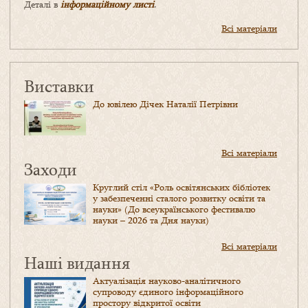
Деталі в
інформаційному листі
.
Всі матеріали
Виставки
До ювілею Дічек Наталії Петрівни
Всі матеріали
Заходи
Круглий стіл «Роль освітянських бібліотек
у забезпеченні сталого розвитку освіти та
науки» (До всеукраїнського фестивалю
науки – 2026 та Дня науки)
Всі матеріали
Наші видання
Актуалізація науково-аналітичного
супроводу єдиного інформаційного
простору відкритої освіти