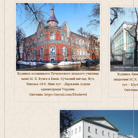
Будинок колишнього Початкового міського училища
Будинок Київс
імені М. Х. Бунге в Києві. Сучасний вигляд. Вул.
ініціативи М. Х
Липська 18/5. Нині тут ‒ Державна судова
тут ‒ Клуб
адміністрація України.
Світлина
Світлина:
https://tinyurl.com/33uderwd