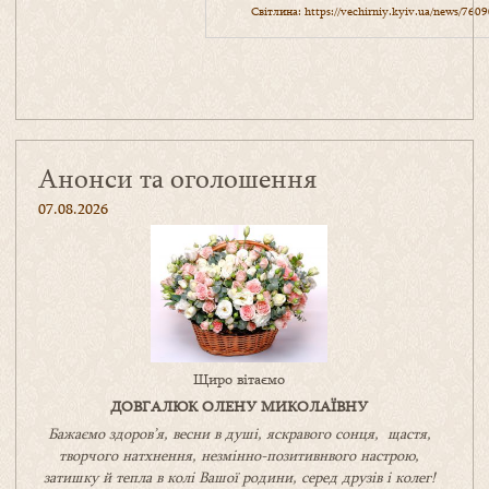
Світлина:
https://vechirniy.kyiv.ua/news/7609
Анонси та оголошення
07.08.2026
Щиро вітаємо
ДОВГАЛЮК ОЛЕНУ МИКОЛАЇВНУ
Бажаємо здоров’я, весни в душі, яскравого сонця, щастя,
творчого натхнення, незмінно-позитивнвого настрою,
затишку
й
тепла в колі
В
ашої
родини
,
серед друзів і колег!