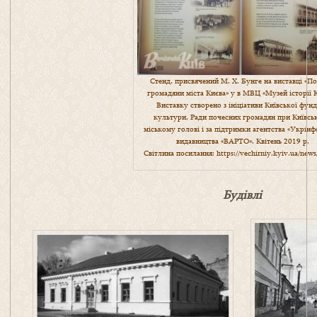
Стенд, присвячений М. Х. Бунге на виставці «По
громадяни міста Києва» у в МВЦ «Музей історії К
Виставку створено з ініціативи Київської фунд
культури, Ради почесних громадян при Київсь
міському голові і за підтримки агентства «Укрінф
видавництва «ВАРТО». Квітень 2019 р.
Світлина посилання:
https://vechirniy.kyiv.ua/new
Будівлі