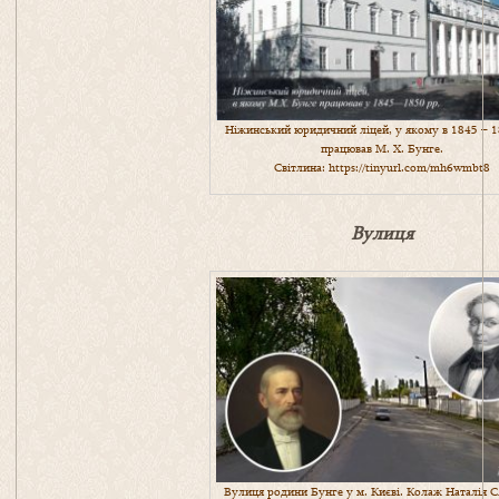
Ніжинський юридичний ліцей, у якому в 1845 – 1
працював М. Х. Бунге.
Світлина:
https://tinyurl.com/mh6wmbt8
Вулиця
Вулиця родини Бунге у м. Києві. Колаж Наталія С