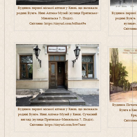
Будинок першої міської аптеки у Києві, що належала
Будинок першої 
родині Бунге. Нині Аптека-Музей (вулиця Притисько-
родині Бунге.
Микильска 7, Поділ).
вулиця»,
Світлина:
https://tinyurl.com/bdfnn49e
Світлина
Будинок Початко
Будинок першої міської аптеки у Києві, що належала
Бунге в Киє
родині Бунге. Нині Аптека-Музей у Києві. Сучасний
Бра
вигляд (вулиця Притисько-Микильска 7, Поділ).
Світлин
Світлина:
https://tinyurl.com/3sw7nasr