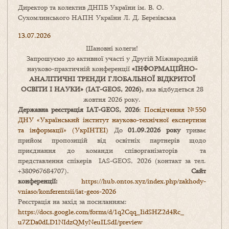
Директор та колектив ДНПБ України ім. В. О.
Сухомлинського НАПН України Л. Д. Березівська
13.07.2026
Шановні колеги!
Запрошуємо до активної участі у Другій Міжнародній
науково-практичній конференції
«
ІНФОРМАЦІЙНО-
АНАЛІТИЧНІ ТРЕНДИ
ГЛОБАЛЬНОЇ ВІДКРИТОЇ
ОСВІТИ І НАУКИ
» (IAT-GEOS, 2026),
яка відбудеться 28
жовтня 2026 року.
Державна реєстрація IAT-GEOS, 2026
:
Посвідчення №550
ДНУ «Український інститут науково-технічної експертизи
та інформації» (УкрІНТЕІ)
До
01.09.2026 року
триває
прийом пропозицій від освітніх партнерів щодо
приєднання до команди співорганізаторів та
представлення спікерів IAS-GEOS, 2026 (контакт за тел.
+380967684707).
Сайт
конференції:
https://hub.ontos.xyz/index.php/zakhody-
vniaso/konferentsii/iat-geos-2026
Реєстрація на захід за посиланням:
https://docs.google.com/forms/
d/1q2Cqq_IidSHZ2d4Rc_
u7ZDa0dLD1NIdzQMyNeuILSdI/
preview