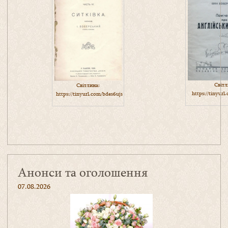
Світл
Світлина:
https://tinyur
https://tinyurl.com/bdes6ujs
Анонси та оголошення
07.08.2026