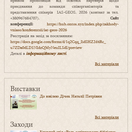
прийом пропозицій від освітніх партнерів щодо
приєднання до команди співорганізаторів та
представлення спікерів IAS-GEOS, 2026 (контакт за тел.
+380967684707).
Сайт
конференції:
https://hub.ontos.xyz/index.php/zakhody-
vniaso/konferentsii/iat-geos-2026
Реєстрація на захід за посиланням:
https://docs.google.com/forms/
d/1q2Cqq_IidSHZ2d4Rc_
u7ZDa0dLD1NIdzQMyNeuILSdI/
preview
Деталі в
інформаційному листі
.
Всі матеріали
Виставки
До ювілею Дічек Наталії Петрівни
Всі матеріали
Заходи
Круглий стіл «Роль освітянських бібліотек