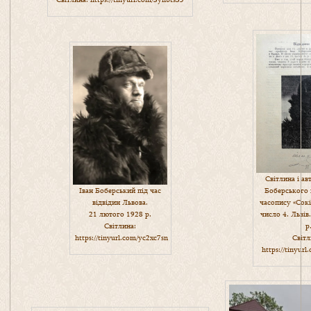
Світлина і ав
Боберського 
Іван Боберський під час
часопису «Сокі
відвідин Львова.
число 4. Львів
21 лютого 1928 р.
р
Світлина:
Світл
https://tinyurl.com/yc2xc7sn
https://tinyur