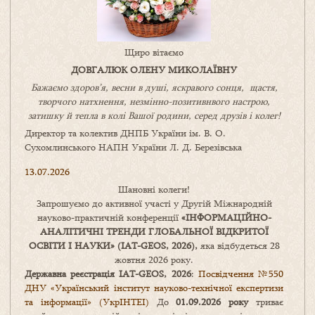
Щиро вітаємо
ДОВГАЛЮК ОЛЕНУ МИКОЛАЇВНУ
Бажаємо здоров’я, весни в душі, яскравого сонця, щастя,
творчого натхнення, незмінно-позитивнвого настрою,
затишку
й
тепла в колі
В
ашої
родини
,
серед друзів і колег!
Директор та колектив ДНПБ України ім. В. О.
Сухомлинського НАПН України Л. Д. Березівська
13.07.2026
Шановні колеги!
Запрошуємо до активної участі у Другій Міжнародній
науково-практичній конференції
«
ІНФОРМАЦІЙНО-
АНАЛІТИЧНІ ТРЕНДИ
ГЛОБАЛЬНОЇ ВІДКРИТОЇ
ОСВІТИ І НАУКИ
» (IAT-GEOS, 2026),
яка відбудеться 28
жовтня 2026 року.
Державна реєстрація IAT-GEOS, 2026
:
Посвідчення №550
ДНУ «Український інститут науково-технічної експертизи
та інформації» (УкрІНТЕІ)
До
01.09.2026 року
триває