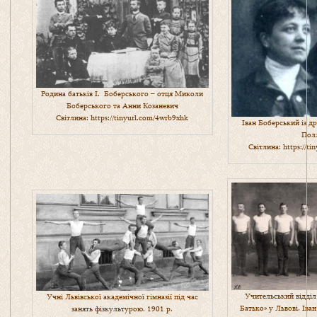
Родина батьків І. Боберського – отця Миколи
Боберського та Анни Козаневич
Світлина:
https://tinyurl.com/4wrb9xhk
Іван Боберський із 
Пол
Світлина:
https://t
Учительський відділ
Учні Львівської академічної гімназії під час
Батько» у Львові. Іва
занять фізкультурою. 1901 р.