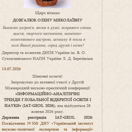
Щиро вітаємо
ДОВГАЛЮК ОЛЕНУ МИКОЛАЇВНУ
Бажаємо здоров’я, весни в душі, яскравого сонця,
щастя, творчого натхнення, незмінно-
позитивнвого настрою, затишку
й
тепла в
колі
В
ашої
родини
,
серед друзів і колег!
Директор та колектив ДНПБ України ім. В. О.
Сухомлинського НАПН України Л. Д. Березівська
13.07.2026
Шановні колеги!
Запрошуємо до активної участі у Другій
Міжнародній науково-практичній конференції
«
ІНФОРМАЦІЙНО-АНАЛІТИЧНІ
ТРЕНДИ
ГЛОБАЛЬНОЇ ВІДКРИТОЇ ОСВІТИ І
НАУКИ
» (IAT-GEOS, 2026),
яка відбудеться 28
жовтня 2026 року.
Державна реєстрація IAT-GEOS, 2026
:
Посвідчення №550 ДНУ «Український інститут
науково-технічної експертизи та інформації»