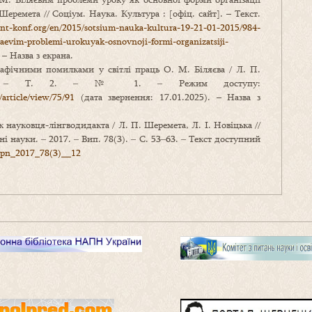
еремета // Соціум. Наука. Культура : [офіц. сайт]. – Текст.
/int-konf.org/en/2015/sotsium-nauka-kultura-19-21-01-2015/984-
aevim-problemi-urokuyak-osnovnoji-formi-organizatsiji-
 – Назва з екрана.
фічними помилками у світлі праць О. М. Біляєва / Л. П.
. ‒ ‒ Т. 2. ‒ № 1. ‒ Режим доступу:
article/view/75/91
(дата звернення: 17.01.2025). – Назва з
 науковця-лінгводидакта / Л. П. Шеремета, Л. І. Новіцька //
ні науки. ‒ 2017. ‒ Вип. 78(3). ‒ С. 53‒63. ‒ Текст доступний
ppn_2017_78(3)__12