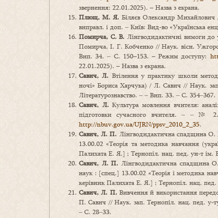
звернення: 22.01.2025). – Назва з екрана.
Плющ, М. Я.
Біляєв Олександр Михайлович /
виправл. і доп. ‒ Київ: Вид-во «Українська ен
Помирча, С. В.
Лінгводидактичні вимоги до ур
Помирча, І. Г. Кобченко // Наук. вісн. Ужгоро
Вип. 34. ‒ С. 150–153. – Режим доступу:
ht
22.01.2025). – Назва з екрана.
Савич, Л.
Втілення у практику школи методич
ночі» Бориса Харчука) / Л. Савич // Наук. за
Літературознавство. ‒ ‒ Вип. 33. ‒ С. 354‒367.
Савич
,
Л.
Культура мовлення вчителя: аналі
підготовки сучасного вчителя. ‒ ‒ № 2.
http://nbuv.gov.ua/UJRN/ppsv_2010_2_35
.
Савич, Л. П.
Лінгводидактична спадщина О. М. 
13.00.02 «Теорія та методика навчання (укр
Палихата Е. Я.] ; Тернопіл. нац. пед. ун-т ім. 
Савич, Л. П.
Лінгводидактична спадщина О. М
наук : [спец.] 13.00.02 «Теорія і методика на
керівник Палихата Е. Я.] ; Тернопіл. нац. пед. 
Савич, Л. П.
Вивчення й використання передово
П. Савич // Наук. зап. Тернопіл. нац. пед. у-
‒ С. 28‒33.