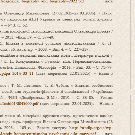
/Pedagogical_biography_and_biography-2022.pdf
(дата
в Олександр Михайлович (27.02.1925‒27.03.2006). / Наук.
Ін-ту педагогіки АПН України та члени ред. колегії журналу
. ‒ ‒ № 3. С. 62.
лінгвософської світоглядної концепції Олександра Біляєва /
 ‒ 2011. ‒Вип. 59. ‒ С. 37‒40.
 Біляєва в контексті сучасної лінгводидактики / Л. П.
ія : зб. наук. пр. ‒ 2008. ‒ Вип 4. ‒ С. 227‒237.
ваційне в методиці викладання мови і літератури в школі у
/ Л. П. Кожуховська // Гуманіт. вісн. Переяслав-Хмельниц.
гогіка. Психологія. Філософія. ‒ 2014. ‒ Вип. 33. ‒ С. 71‒79.
gvpdpu_2014_33_11
(дата звернення: 22.01.2025). – Назва з
ич / Т. М. Левченко, Т. В. Чубань // Видатні особистості
 посіб. для студентів-філологів зі спеціальності «Українська
кий : ФОП «Домбровська Я.М.», 2019. ‒ С. 83‒85. – Режим
oks/Inshi61/0045600.pdf
(дата звернення: 22.01.2025). – Назва з
 мови: зб. матеріалів круглого столу, присвяченого пам’яті
пед. наук, професора Біляєва Олександра Михайловича (28
ка, 2023. – 105 с. – Режим доступу:
https://undip.org.ua/wp-
l_Metody_kompetentnisnoho_navchannia_ukr_movy.pdf
дата