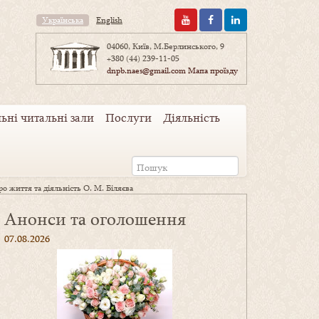
Українська
English
04060, Київ, М.Берлинського, 9
+380 (44) 239-11-05
dnpb.naes@gmail.com
Мапа проїзду
ьні читальні зали
Послуги
Діяльність
ро життя та діяльність О. М. Біляєва
Анонси та оголошення
07.08.2026