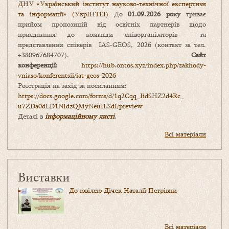
ДНУ «Український інститут науково-технічної експертизи
та інформації» (УкрІНТЕІ)
До
01.09.2026 року
триває
прийом пропозицій від освітніх партнерів щодо
приєднання до команди співорганізаторів та
представлення спікерів IAS-GEOS, 2026 (контакт за тел.
+380967684707).
Сайт
конференції:
https://hub.ontos.xyz/index.php/zakhody-
vniaso/konferentsii/iat-geos-2026
Реєстрація на захід за посиланням:
https://docs.google.com/forms/
d/1q2Cqq_IidSHZ2d4Rc_
u7ZDa0dLD1NIdzQMyNeuILSdI/
preview
Деталі в
інформаційному листі
.
Всі матеріали
Виставки
До ювілею Дічек Наталії Петрівни
Всі матеріали