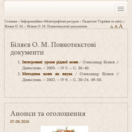
Toggle
naviga
Головна
>
Інформаційно-бібліографічні ресурси
>
Педагоги України та світу
>
A
A
Біляєв О. М.
>
Біляєв О. М. Повнотекстові документи
A
Біляєв О. М. Повнотекстові
документи
Інтегровані уроки рідної мови
/ Олександр Біляєв //
Дивослово. – 2003. – № 5. – С. 36–40.
Методика мови як наука
/ Олександр Біляєв //
Дивослово. – 2002. – № 9. – С. 20–24, 49–50.
Анонси та оголошення
07.08.2026