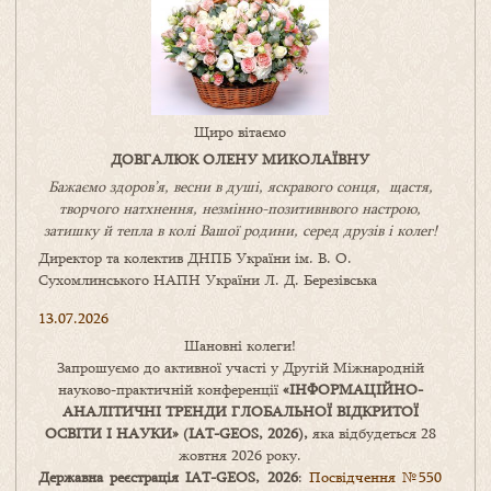
Щиро вітаємо
ДОВГАЛЮК ОЛЕНУ МИКОЛАЇВНУ
Бажаємо здоров’я, весни в душі, яскравого сонця, щастя,
творчого натхнення, незмінно-позитивнвого настрою,
затишку
й
тепла в колі
В
ашої
родини
,
серед друзів і колег!
Директор та колектив ДНПБ України ім. В. О.
Сухомлинського НАПН України Л. Д. Березівська
13.07.2026
Шановні колеги!
Запрошуємо до активної участі у Другій Міжнародній
науково-практичній конференції
«
ІНФОРМАЦІЙНО-
АНАЛІТИЧНІ ТРЕНДИ
ГЛОБАЛЬНОЇ ВІДКРИТОЇ
ОСВІТИ І НАУКИ
» (IAT-GEOS, 2026),
яка відбудеться 28
жовтня 2026 року.
Державна реєстрація IAT-GEOS, 2026
:
Посвідчення №550