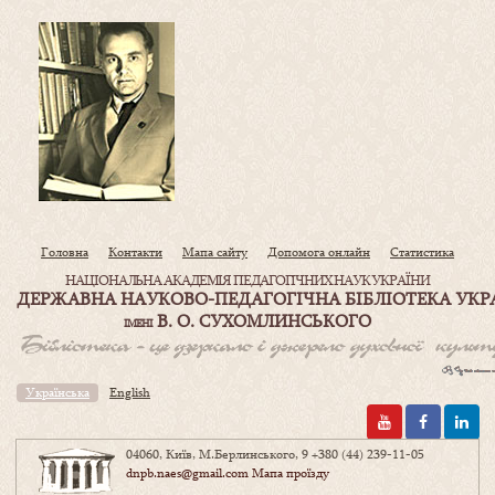
Головна
Контакти
Мапа сайту
Допомога онлайн
Статистика
НАЦІОНАЛЬНА АКАДЕМІЯ ПЕДАГОГІЧНИХ НАУК УКРАЇНИ
ДЕРЖАВНА НАУКОВО-ПЕДАГОГІЧНА БІБЛІОТЕКА УКР
В. О. СУХОМЛИНСЬКОГО
ІМЕНІ
Українська
English
04060, Київ, М.Берлинського, 9
+380 (44) 239-11-05
dnpb.naes@gmail.com
Мапа проїзду