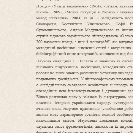
Праці ‒ «Учити виховуючи» (1964), «Зв’язок навчан
школі» (1989), «Мовна ситуація в Україні і завда
метод навчання» (2004) та ін. ‒ засвідчують пос
Сковороди, Костянтина Ушинського, Софії Ру
Сухомлинського, Андрія Медушевського та інших 
студій відомого українського лінгводидакта «Олек
200 наукових праць, з них 4 монографії, які витри
методичні посібники, численні статті з актуальн
бібліографічний опис дисертацій, захищених під йо
Наукова спадщина О. Біляєва є значною та багат
шкільних підручників, посібників, методичних ста
роботи не лише значно розвинули методику викладан
подальших досліджень. У лінгвософському тлумаченн
є «невіддільною складовою особистості й народу, 
оволодіння нею інтелектуальними і духовними здо
Біляєв розглядав мову у зв’язках із літературою, 
класиків, історією українського народу, культуро
вченого стала творчою практикою, улюбленою робо
вважав мову характерною сутністю кожної особист
навколишнім світом. Науковець досконало володі
тлумачив зміст фразеологізмів, вважаючи їх виразн
фразеологічні багатства пояснював як духовне і гли