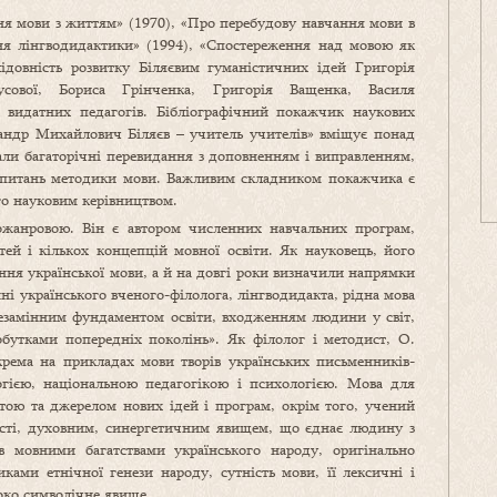
ня мови з життям» (1970), «Про перебудову навчання мови в
ння лінгводидактики» (1994), «Спостереження над мовою як
лідовність розвитку Біляєвим гуманістичних ідей Григорія
сової, Бориса Грінченка, Григорія Ващенка, Василя
видатних педагогів. Бібліографічний покажчик наукових
сандр Михайлович Біляєв – учитель учителів» вміщує понад
мали багаторічні перевидання з доповненням і виправленням,
их питань методики мови. Важливим складником покажчика є
го науковим керівництвом.
ожанровою. Він є автором численних навчальних програм,
тей і кількох концепцій мовної освіти. Як науковець, його
ня української мови, а й на довгі роки визначили напрямки
і українського вченого-філолога, лінгводидакта, рідна мова
незамінним фундаментом освіти, входженням людини у світ,
бутками попередніх поколінь». Як філолог і методист, О.
зокрема на прикладах мови творів українських письменників-
логією, національною педагогікою і психологією. Мова для
тою та джерелом нових ідей і програм, окрім того, учений
ості, духовним, синергетичним явищем, що єднає людину з
в мовними багатствами українського народу, оригінально
иками етнічної генези народу, сутність мови, її лексичні і
боко символічне явище.