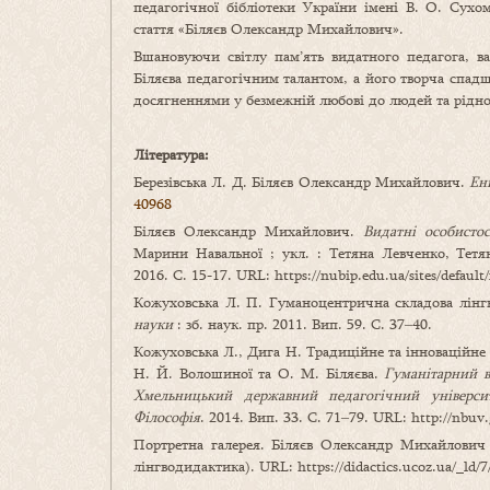
педагогічної бібліотеки України імені В. О. Сух
стаття «Біляєв Олександр Михайлович».
Вшановуючи світлу пам’ять видатного педагога, в
Біляєва педагогічним талантом, а його творча спад
досягненнями у безмежній любові до людей та рідно
Література:
Березівська Л. Д. Біляєв Олександр Михайлович.
Ен
40968
Біляєв Олександр Михайлович.
Видатні особистос
Марини Навальної ; укл. : Тетяна Левченко, Тетя
2016. С. 15-17. URL: https://nubip.edu.ua/sites/default/
Кожуховська Л. П. Гуманоцентрична складова лінгв
науки
: зб. наук. пр. 2011. Вип. 59. С. 37‒40.
Кожуховська Л., Дига Н. Традиційне та інноваційне 
Н. Й. Волошиної та О. М. Біляєва.
Гуманітарний в
Хмельницький державний педагогічний університ
Філософія
. 2014. Вип. 33. С. 71‒79. URL: http://nb
Портретна галерея. Біляєв Олександр Михайлович 
лінгводидактика). URL: https://didactics.ucoz.ua/_ld/7/