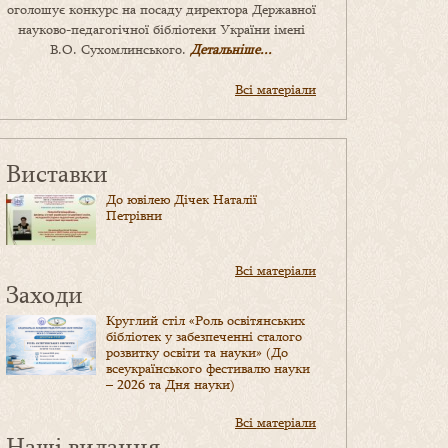
оголошує конкурс на посаду директора Державної
науково-педагогічної бібліотеки України імені
В.О. Сухомлинського.
Детальніше...
Всі матеріали
Виставки
До ювілею Дічек Наталії
Петрівни
Всі матеріали
Заходи
Круглий стіл «Роль освітянських
бібліотек у забезпеченні сталого
розвитку освіти та науки» (До
всеукраїнського фестивалю науки
– 2026 та Дня науки)
Всі матеріали
Наші видання