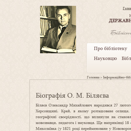
Голо
ДЕРЖАВН
Про бібліотеку
Науковцю
Біб
Головна
>
Інформаційно-бібл
Біографія О. М. Біляєва
Біляєв Олександр Михайлович народився 27 лютого
Херсонщині. Край, в якому розташоване селище, м
географічні своєрідності, що вплинули на стано
мовознавця, педагога і науковця. Ще наприкінці 18 
Миколаївка (у 1821 році перейменоване у Нововорон