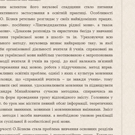
вним аспектом його наукової спадщини стало питання
ктивного застосування в освітній практиці. Особливості
О. Біляєв ретельно розглядає у своїх найвідоміших працях,
ови», посібнику «Лінгводидактика рідної мови», а також
мови», «Доказова розповідь та евристична бесіда у навчанні
ення української мови в школі» та ін. Ураховуючи всю
ального методу, науковець визнає найкращою таку, за якої
и організованої діяльності вчителя й учнів, спрямовані на
ння української мови найбільш умотивованою є запропонована
модії вчителя й учнів на уроці, до якої належать зв’язний
остереження над мовою, робота з підручником, метод вправ.
ливих освітніх проблем, однієї з яких є культура мовлення
ковця, що «справжній вчитель – це завжди учень», тому
ювати свої знання, удосконалювати мовлення та підвищувати
сандра Михайловича сучасна методика, спираючись на
ість форм проведення уроку відповідного змісту. Головним у
т, бо урок має містити певний обсяг інформації, теоретичних
ауковими званнями, мовними і мовленнєвими вміннями. Зміст
, методи і засоби навчання, а необхідною умовою реалізації
и суспільної й особистісної ролі мови.
рчості О.Біляєва стала проблема вивчення основних розділів
тематизації синтаксичних і пунктуаційних знань. Багатьом