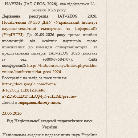
НАУКИ
» (IAT-GEOS, 2026),
яка відбудеться 28
жовтня 2026 року.
Державна реєстрація IAT-GEOS, 2026
:
Посвідчення №550 ДНУ «Український інститут
науково-технічної експертизи та інформації»
(УкрІНТЕІ)
До
01.09.2026 року
триває прийом
пропозицій від освітніх партнерів щодо
приєднання до команди співорганізаторів та
представлення спікерів IAS-GEOS, 2026 (контакт
за тел. +380967684707).
Сайт
конференції:
https://hub.ontos.xyz/index.php/zakhody-
vniaso/konferentsii/iat-geos-2026
Реєстрація на захід за посиланням:
https://docs.google.com/forms/
d/1q2Cqq_IidSHZ2d4Rc_
u7ZDa0dLD1NIdzQMyNeuILSdI/
preview
Деталі в
інформаційному листі
.
23.06.2026
Від Національної академії педагогічних наук
України
Національна академія педагогічних наук України