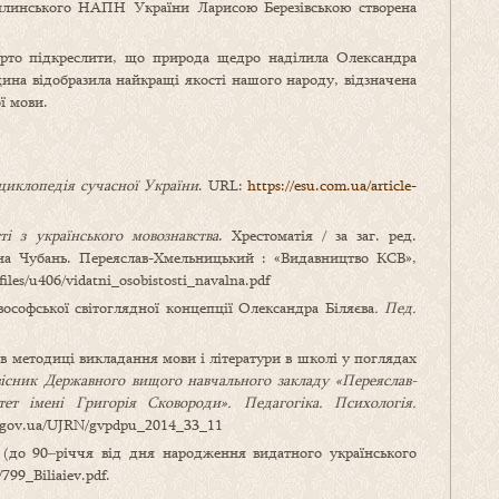
омлинського НАПН України Ларисою Березівською створена
арто підкреслити, що природа щедро наділила Олександра
щина відобразила найкращі якості нашого народу, відзначена
ї мови.
циклопедія сучасної України
. URL:
https://esu.com.ua/article-
ті з українського мовознавства
. Хрестоматія / за заг. ред.
на Чубань. Переяслав-Хмельницький : «Видавництво КСВ»,
files/u406/vidatni_osobistosti_navalna.pdf
ософської світоглядної концепції Олександра Біляєва
. Пед.
в методиці викладання мови і літератури в школі у поглядах
існик Державного вищого навчального закладу «Переяслав-
ет імені Григорія Сковороди». Педагогіка. Психологія.
uv.gov.ua/UJRN/gvpdpu_2014_33_11
(до 90‒річчя від дня народження видатного українського
799_Biliaiev.pdf.