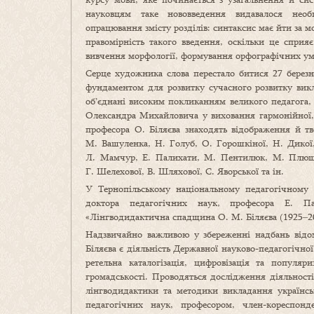
науковцям таке нововведення видавалося необґ
опрацювання змісту розділів: синтаксис має йти за 
правомірність такого введення, оскільки це сприя
вивчення морфології, формування орфографічних умі
Серце художника слова перестало битися 27 берез
фундаментом для розвитку сучасного розвитку викла
об’єднані високим покликанням великого педагога,
Олександра Михайловича у виховання гармонійної, о
професора О. Біляєва знаходять відображення й тв
М. Вашуленка, Н. Голуб, О. Горошкіної, Н. Дикої,
Л. Мамчур, Е. Палихати, М. Пентилюк, М. Плющ, 
Г. Шелехової, В. Шляхової, С. Яворської та ін.
У Тернопільському національному педагогічному 
доктора педагогічних наук, професора Е. П
«Лінгводидактична спадщина О. М. Біляєва (1925‒20
Надзвичайно важливою у збереженні надбань відо
Біляєва є діяльність Державної науково-педагогічно
ретельна каталогізація, цифровізація та популяр
громадськості. Проводяться дослідження діяльності
лінгводидактики та методики викладання українсь
педагогічних наук, професором, член-кореспо