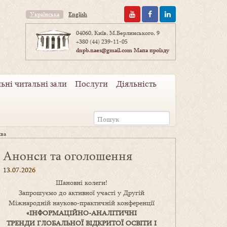
Українська
English
04060, Київ, М.Берлинського, 9
+380 (44) 239-11-05
dnpb.naes@gmail.com
Мапа проїзду
ьні читальні зали
Послуги
Діяльність
єва
Анонси та оголошення
13.07.2026
Шановні колеги!
Запрошуємо до активної участі у Другій
Міжнародній науково-практичній конференції
«
ІНФОРМАЦІЙНО-АНАЛІТИЧНІ
ТРЕНДИ
ГЛОБАЛЬНОЇ ВІДКРИТОЇ ОСВІТИ І