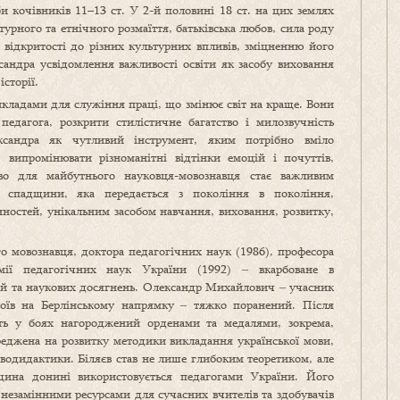
би кочівників 11–13 ст. У 2-й половині 18 ст. на цих землях
турного та етнічного розмаїття, батьківська любов, сила роду
 відкритості до різних культурних впливів, зміцненню його
сандра усвідомлення важливості освіти як засобу виховання
сторії.
рикладами для служіння праці, що змінює світ на краще. Вони
едагога, розкрити стилістичне багатство і милозвучність
ксандра як чутливий інструмент, яким потрібно вміло
випромінювати різноманітні відтінки емоцій і почуттів,
ово для майбутнього науковця-мовознавця стає важливим
ї спадщини, яка передається з покоління в покоління,
нностей, унікальним засобом навчання, виховання, розвитку,
о мовознавця, доктора педагогічних наук (1986), професора
емії педагогічних наук України (1992) ‒ вкарбоване в
цій та наукових досягнень. Олександр Михайлович ‒ учасник
боїв на Берлінському напрямку ‒ тяжко поранений. Після
сть у боях нагороджений орденами та медалями, зокрема,
ереджена на розвитку методики викладання української мови,
водидактики. Біляєв став не лише глибоким теоретиком, але
ина донині використовується педагогами України. Його
 незамінними ресурсами для сучасних вчителів та здобувачів