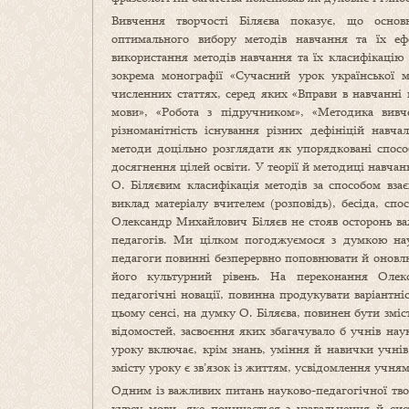
Вивчення творчості Біляєва показує, що осно
оптимального вибору методів навчання та їх ефе
використання методів навчання та їх класифікацію 
зокрема монографії «Сучасний урок української м
численних статтях, серед яких «Вправи в навчанні 
мови», «Робота з підручником», «Методика вивч
різноманітність існування різних дефініцій навч
методи доцільно розглядати як упорядковані способ
досягнення цілей освіти. У теорії й методиці навча
О. Біляєвим класифікація методів за способом взає
виклад матеріалу вчителем (розповідь), бесіда, сп
Олександр Михайлович Біляєв не стояв осторонь важ
педагогів. Ми цілком погоджуємося з думкою нау
педагоги повинні безперервно поповнювати й оновл
його культурний рівень. На переконання Олек
педагогічні новації, повинна продукувати варіантн
цьому сенсі, на думку О. Біляєва, повинен бути зміс
відомостей, засвоєння яких збагачувало б учнів н
уроку включає, крім знань, уміння й навички учнів
змісту уроку є зв’язок із життям, усвідомлення учням
Одним із важливих питань науково-педагогічної тво
курсу мови, яке починається з узагальнення й сис