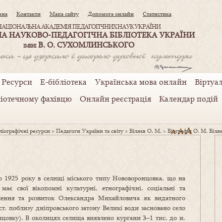
вна
Контакти
Мапа сайту
Допомога онлайн
Статистика
НАЦІОНАЛЬНА АКАДЕМІЯ ПЕДАГОГІЧНИХ НАУК УКРАЇНИ
А НАУКОВО-ПЕДАГОГІЧНА БІБЛІОТЕКА УКРАЇНИ
В. О. СУХОМЛИНСЬКОГО
ІМЕНІ
Ресурси
Е-бібліотека
Українська мова онлайн
Віртуал
ліотечному фахівцю
Онлайн реєстрація
Календар подій
A
A
іографічні ресурси
>
Педагоги України та світу
>
Біляєв О. М.
>
Біографія О. М. Біля
A
 1925 року в селищі міського типу Нововоронцовка, що на
ає свої вікопомні культурні, етнографічні, соціальні та
влення та розвиток Олександра Михайловича як видатного
ст. поблизу дніпровського затону Великі води засновано село
цовку). В околицях селища виявлено кургани 3–1 тис. до н.