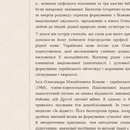
е., залишки скіфського поселення та три кам’яні ба
були запорозькі зимівники. Багатство історично-куль
та енергія родоводу сприяли формуванню у Біляєва
національної свідомості, зародженню в юного Олек
любові до людей, рідної природи, мови, культури та і
У школі він зустрів учителів, які стали для нього п
допомогли йому побачити благородство професії п
рідної мови. Українська мова постає для Оле
користуватися, щоб висловлювати глибину думки, 
милуватися її мелодійністю. Відтепер рідне сл
елементом національної ідентичності і духовно
формування українського світогляду і моральних ці
спілкування і творчості.
Ім’я Олександра Михайловича Біляєва ‒ українськог
(1988), члена-кореспондента Національної акад
педагогічний літопис як символ відданості, іннова
бойових дій Другої світової війни. В одному із 
тривалого лікування був демобілізований. За уча
медаллю «За відвагу». Його багаторічна праця, зос
зробила значний вплив на формування сучасної лінг
й авторитетним практиком, чия методична спадщ
підручники, навчальні посібники та наукові праці є