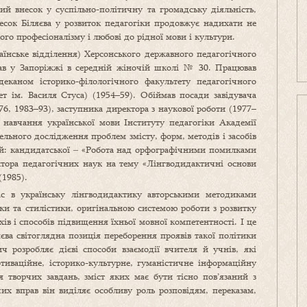
й внесок у суспільно-політичну та громадську діяльність,
несок Біляєва у розвиток педагогіки продовжує надихати не
ого професіоналізму і любові до рідної мови і культури.
раїнське відділення) Херсонського державного педагогічного
ав у Запоріжжі в середній жіночій школі № 30. Працював
еканом історико-філологічного факультету педагогічного
т ім. Василя Стуса) (1954–59). Обіймав посади завідувача
76, 1983–93), заступника директора з наукової роботи (1977–
ї навчання української мови Інституту педагогіки Академії
ельного дослідження проблем змісту, форм, методів і засобів
цій: кандидатської ‒ «Робота над орфографічними помилками
октора педагогічних наук на тему «Лінгводидактичні основи
(1985).
 в українську лінгводидактику авторськими методиками
ки та стилістики, оригінальною системою роботи з розвитку
ів і способів підвищення їхньої мовної компетентності. І це
єва світоглядна позиція переборення проявів такої політики
 розробляє дієві способи взаємодії вчителя й учнів, які
иваційне, історико-культурне, гуманістичне інформаційну
я творчих завдань, зміст яких має бути тісно пов’язаний з
их вправ він виділяє особливу роль розповідям, переказам,