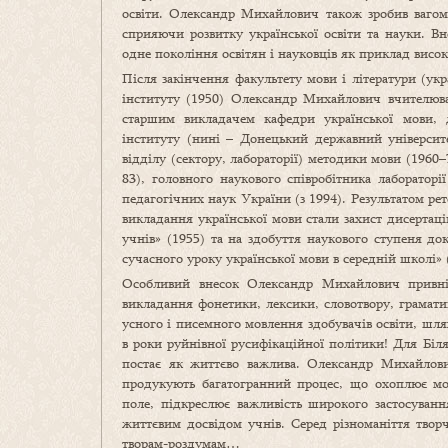
освіти. Олександр Михайлович також зробив вагоми
сприяючи розвитку української освіти та науки. В
одне покоління освітян і науковців як приклад висок
Після закінчення факультету мови і літератури (ук
інституту (1950) Олександр Михайлович вчителюв
старшим викладачем кафедри української мови, д
інституту (нині – Донецький державний університе
відділу (сектору, лабораторії) методики мови (1960–
83), головного наукового співробітника лабораторі
педагогічних наук України (з 1994). Результатом рет
викладання української мови стали захист дисерта
учнів» (1955) та на здобуття наукового ступеня д
сучасного уроку української мови в середній школі» 
Особливий внесок Олександр Михайлович привніс
викладання фонетики, лексики, словотвору, грамати
усного і писемного мовлення здобувачів освіти, шлях
в роки руйнівної русифікаційної політики! Для Біля
постає як життєво важлива. Олександр Михайлович
продукують багатогранний процес, що охоплює мот
поле, підкреслює важливість широкого застосуванн
життєвим досвідом учнів. Серед різноманіття творч
творам-роздумам…