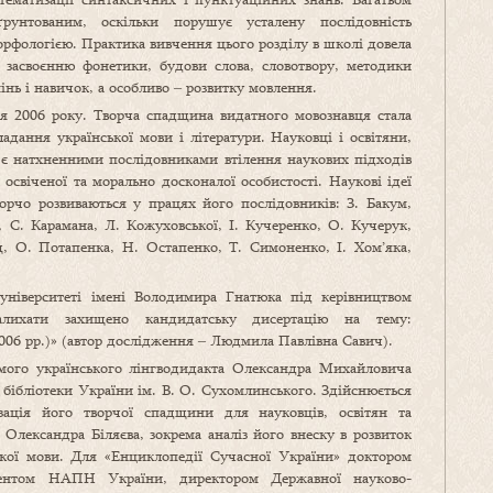
рунтованим, оскільки порушує усталену послідовність
морфологією. Практика вивчення цього розділу в школі довела
є засвоєнню фонетики, будови слова, словотвору, методики
нь і навичок, а особливо ‒ розвитку мовлення.
ня 2006 року. Творча спадщина видатного мовознавця стала
дання української мови і літератури. Науковці і освітяни,
 є натхненними послідовниками втілення наукових підходів
свіченої та морально досконалої особистості. Наукові ідеї
орчо розвиваються у працях його послідовників: З. Бакум,
 С. Карамана, Л. Кожуховської, І. Кучеренко, О. Кучерук,
О. Потапенка, Н. Остапенко, Т. Симоненко, І. Хом’яка,
університеті імені Володимира Гнатюка під керівництвом
алихати захищено кандидатську дисертацію на тему:
06 рр.)» (автор дослідження ‒ Людмила Павлівна Савич).
мого українського лінгводидакта Олександра Михайловича
ї бібліотеки України ім. В. О. Сухомлинського. Здійснюється
изація його творчої спадщини для науковців, освітян та
 Олександра Біляєва, зокрема аналіз його внеску в розвиток
кої мови. Для «Енциклопедії Сучасної України» доктором
ндентом НАПН України, директором Державної науково-