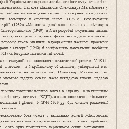
філії Українського науково-дослідного інституту педагогіки,
и математики. Наукова діяльність Олександра Матвійовича у
поглибленому викладанні геометрії і створенні методичних
ати геометрію в середній школі” (1934); „Розв’язування
етрії” (1939); „Методика розв’язання задач на побудову в
 Смогоржевського (1940), а й на розробці актуальних питань
 викладанні цього предмета, фактичної підготовки учнів з
о доробку також знайшли відображення часткові проблеми
роки з алгебри” (1940) й арифметики, навчальний посібник
41) та історико-математичні статті.
вав в евакуації, не полишаючи педагогічної роботи. У 1941-
і, а згодом – в Українському об’єднаному університеті в м.
, незважаючи на похилий вік, Олександр Матвійович на
а міського відділу освіти, часто відвідував школи, надавав
ідями.
 першим товарним потягом виїхав в Україну. Зі звільненням
агогічному інституті (КДПІ), а після поновлення діяльності
ематики і фізики. У 1946-1959 рр. був членом редколегії
атематики.
одноразово брав участь у засіданнях колегії Міністерства
ання математики в педагогічних вузах, школах, проблеми
тів. Його було призначено керівником секції математики і