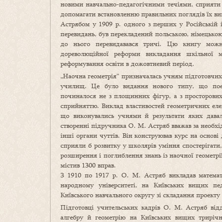
новими навчально-педагогічними течіями, сприяти
допомагати встановленню правильних поглядів їх в
Астрябом у 1909 р. одного з перших у Російській 
перевидань, був перекладений польською, німецькою
до нього перевидавався тричі. Цю книгу можн
дореволюційної реформи викладання шкільної ма
реформування освіти в дожовтневий період.
„Наочна геометрія” призначалась учням підготовчих к
училищ. Це було видання нового типу, що поєд
починалося не з площинних фігур, а з просторових,
сприйняттю. Виклад властивостей геометричних еле
що виконувались учнями й результати яких давал
створенні підручника О. М. Астряб вважав за необхі
інші органи чуттів. Він конструював курс на основі 
сприяли б розвитку у школярів уміння спостерігати,
розширення і поглиблення знань із наочної геометрії
містив 1300 вправ.
З 1910 по 1917 р. О. М. Астряб викладав матема
народному університеті, на Київських вищих пед
Київського навчального округу зі складання проекту 
Підготовці учительських кадрів О. М. Астряб відд
алгебру й геометрію на Київських вищих трирічн