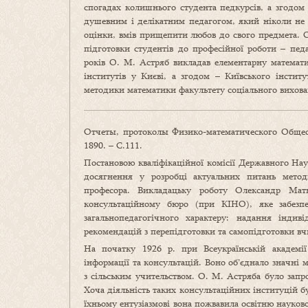
спогадах колишнього студента педкурсів, а згодо
душевним і делікатним педагогом, який ніколи не п
оцінки, вмів прищепити любов до свого предмета. 
підготовки студентів до професійної роботи – пе
років О. М. Астряб викладав елементарну математи
інститутів у Києві, а згодом – Київського інстит
методики математики факультету соціального вихова
Отчеты, протоколы Физико-математического Общест
1890. – С.111.
Постановою кваліфікаційної комісії Державного Нау
досягнення у розробці актуальних питань мето
професора. Викладацьку роботу Олександр Ма
консультаційному бюро (при КІНО), яке забезп
загальнопедагогічного характеру: надання індив
рекомендацій з перепідготовки та самопідготовки вчи
На початку 1926 р. при Всеукраїнській академі
інформації та консультацій. Воно об’єднало значні 
з сільським учительством. О. М. Астряба було зап
Хоча діяльність таких консультаційних інституцій б
їхньому ентузіазмові вона пожвавила освітню науко