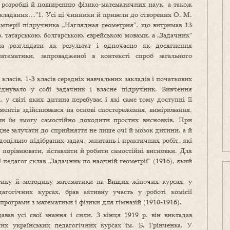
 розробці й поширенню фізико-математичних наук, а також
икладання…”1. Усі ці чинники й привели до створення О. М.
імперії підручника „Наглядная геометрия”, що витримав 13
, татарською, болгарською, єврейською мовами, а „Задачник”
а розглядати як результат і одночасно як досягнення
тематики, запровадженої в контексті спроб загального
ласів, 1-3 класів середніх навчальних закладів і початкових
нувало у собі задачник і власне підручник. Вивчення
 у світі яких дитина перебуває і які саме тому доступні її
ментів здійснювався на основі спостереження, вимірювання,
и їм змогу самостійно доходити простих висновків. При
дне залучати до сприйняття не лише очі й мозок дитини, а й
доцільно підібраних задач, запитань і практичних робіт, які
 порівнювати, зіставляти й робити самостійні висновки. Для
 педагог склав „Задачник по наочній геометрії” (1916), який
тику й методику математики на Вищих жіночих курсах, у
агогічних курсах, брав активну участь у роботі комісії
програми з математики і фізики для гімназій (1910-1916).
авав усі свої знання і сили. З кінця 1919 р. він викладав
их українських педагогічних курсах ім. Б. Грінченка. У