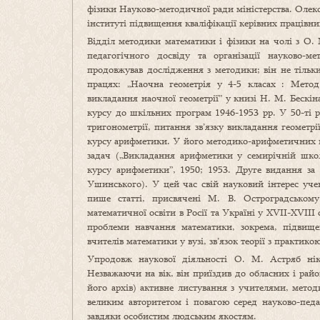
фізики Науково-методичної ради міністерства. Олек
інституті підвищення кваліфікації керівних працівни
Відділ методики математики і фізики на чолі з О.
педагогічного досвіду та організації науково-м
продовжував дослідження з методики; він не тільки
працях: „Наочна геометрія у 4-5 класах : Метод.
викладання наочної геометрії” у книзі Н. М. Бескіна
курсу до шкільних програм 1946-1953 рр. У 50-ті р
тригонометрії, питання зв’язку викладання геометрі
курсу арифметики. У його методико-арифметичних п
задач („Викладання арифметики у семирічній школ
курсу арифметики”, 1950; 1953. Друге видання за
Ушинського). У цей час свій науковий інтерес уче
пише статті, присвячені М. В. Остроградськом
математичної освіти в Росії та Україні у XVII-XVIII 
проблеми навчання математики, зокрема, підвищен
вчителів математики у вузі, зв’язок теорії з практик
Упродовж наукової діяльності О. М. Астряб нік
Незважаючи на вік, він приїздив до обласних і райо
його архів) активне листування з учителями, метод
великим авторитетом і повагою серед науково-пед
завдяки особистим людським якостям.