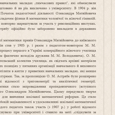
навчальних закладах „тимчасових правил”, які обмежували
ештовано й на рік виключено з університету. В 1904 р. він
Початок педагогічної діяльності Олександра Матвійовича
ладачем фізики й математики чоловічої та жіночої гімназій.
о повторно заарештували за участь у революційних виступах,
трябу офіційно було заборонено викладати в державних
ої математики привів Олександра Матвійовича до київського
він став у 1905 р. і разом з педагогом-новатором М. М.
о процесу першого в Україні комерційного жіночого училища
им фактично володіла дружина М. М. Володкевича), О. М.
ельський колектив училища, як свідчать архівні матеріали
вих позиціях у питаннях організації навчального й виховного
втілити в життя у приватних навчальних закладах, які менше
ктурами. Так, за пропозицією О. М. Астряба було розширено
 відомості з тригонометрії та аналітичної геометрії.
тики стало запровадження пропедевтичного (вступного
ного Олександром Матвійовичем. Цьому передувало творче
) для вивчення шкільної математичної реформи. Це стало
окій зацікавленості в удосконаленні шкільної математичної
дого педагога також участь (з 1907 р.) у роботі відомого
снувало при університеті і ставило на меті „слідкувати за