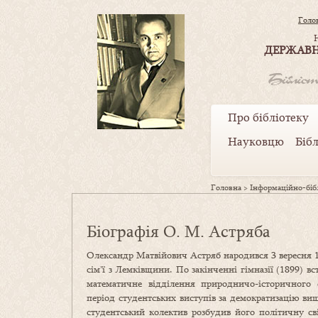
Голо
ДЕРЖАВН
Про бібліотеку
Науковцю
Біб
Головна
>
Інформаційно-бібл
Біографія О. М. Астряба
Олександр Матвійович Астряб народився 3 вересня 18
сім’ї з Лемківщини. По закінченні гімназії (1899) в
математичне відділення природничо-історичного 
період студентських виступів за демократизацію ви
студентський колектив розбудив його політичну св