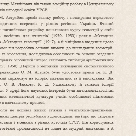
сандр Матвійович вів також лекційну роботу в Центральному
ків народної освіти УРСР.
 М. Астрябом провів велику роботу з поширення передового
етодичних осередків у різних регіонах України. Вчений
 поглиблював розробку початкового курсу геометрії у своїх
 посібник для вчителів” (1950, 1953); розділ „Методика
 „Методика геометрії” (1947), а й зініціював введення цього
оки він розробляв основні вимоги до викладання геометрії,
ї та креслення, досліджував особливості та основні завдання
рацях особливий інтерес становить типізація арифметичних
і”, 1950; „Нариси з методики викладання систематичного
 редакцією О. М. Астряба було удостоєне премії ім. К. Д.
ний спрямовує на історію математики та її викладання. Він
у, О. В. Ланкову, К. Д. Ушинському й загалом історії
ст. У сфері його наукових інтересів були загальнопедагогічні
ня математичної культури учнів, особливості підготовки
ою в навчальному процесі.
оли не поривав живих зв’язків з учителями-практиками.
нних центрів республіки з доповідями, вів (про що свідчить
истами і вченими з різних куточків СРСР. Він користувався
агогічної громадськості не лише як мудрий наставник, а й