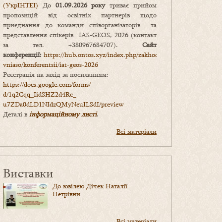
(УкрІНТЕІ)
До
01.09.2026 року
триває прийом
пропозицій від освітніх партнерів щодо
приєднання до команди співорганізаторів та
представлення спікерів IAS-GEOS, 2026 (контакт
за тел. +380967684707).
Сайт
конференції:
https://hub.ontos.xyz/index.php/zakhody-
vniaso/konferentsii/iat-geos-2026
Реєстрація на захід за посиланням:
https://docs.google.com/forms/
d/1q2Cqq_IidSHZ2d4Rc_
u7ZDa0dLD1NIdzQMyNeuILSdI/
preview
Деталі в
інформаційному листі
.
Всі матеріали
Виставки
До ювілею Дічек Наталії
Петрівни
Всі матеріали