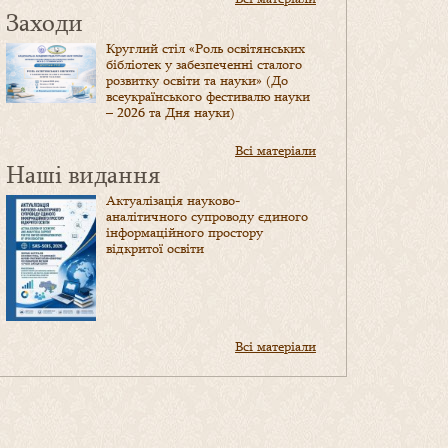
Заходи
Круглий стіл «Роль освітянських
бібліотек у забезпеченні сталого
розвитку освіти та науки» (До
всеукраїнського фестивалю науки
– 2026 та Дня науки)
Всі матеріали
Наші видання
Актуалізація науково-
аналітичного супроводу єдиного
інформаційного простору
відкритої освіти
Всі матеріали