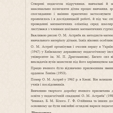
Створені педагогом підручники, навчальні й м
максимально полегшити дітям процес навчання, зр
спогляданню і вмінню практично застосовувати
проявлялось і в дослідницькій роботі, й під час сп
проведенні математичних олімпіад серед школярі
листувався з членами шкільних математичних гурткі
Важливою рисою О. М. Астряба як методиста-матема
навчального матеріалу дітьми, їхніх вікових особлив
О. М. Астряб організував і очолив першу в Украї
(1947) у Київському державному педагогічному інс
університет ім. М. П. Драгоманова). Багато сил в
викладачів вузів захистили під його керівництвом ка
Працю вченого було відзначено присвоєнням званн
орденом Леніна (1953).
Помер О. М. Астряб у 1962 р. в Києві. Він залишив
учнів і послідовників.
Вивченню творчого доробку вченого присвячена д
освіти у педагогічній спадщині О. М. Астряба” (1985
Ченакал, Б. М. Білого, Г. Ф. Олійника та інших до
основному це були ювілейні оглядові нариси педагог