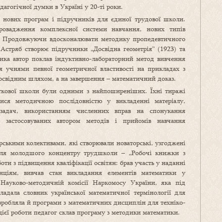
дагогічної думки в Україні у 20-ті роки.
 нових програм і підручників для єдиної трудової школи.
ровадження комплексної системи навчання, нових типів
. Продовжуючи вдосконалювати методику пропедевтичного
 Астряб створює підручники „Досвідна геометрія” (1923) та
ника автор поклав індуктивно-лабораторний метод вивчення
ня учнями певної геометричної властивості на прикладах з
ї досвідним шляхом, а на завершення – математичний доказ.
ткової школи були одними з найпоширеніших. Їхні тиражі
лися методичною послідовністю у викладенні матеріалу,
задач, використанням численних вправ на спонукання
тю застосовуваних автором методів і прийомів навчання
рськими колективами, які створювали новаторські, узгоджені
для молодшого концентру трудшколи – „Робочі книжки з
оти з підвищення кваліфікації освітян: брав участь у наданні
нціям, вивчав стан викладання елементів математики у
Науково-методичній комісії Наркомосу України, яка під
дала словник української математичної термінології для
озробляла й програми з математичних дисциплін для техніко-
цієї роботи педагог склав програму з методики математики.