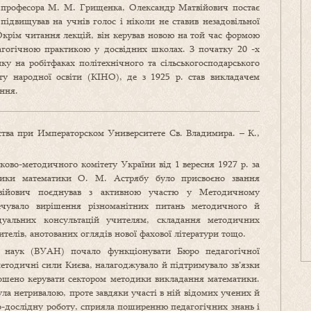
м професора М. М. Грищенка, Олександр Матвійович постає
ідвищував на учнів голос і ніколи не ставив незадовільної
Окрім читання лекцій, він керував новою на той час формою
дагогічною практикою у досвідних школах. З початку 20 -х
ку на робітфаках політехнічного та сільськогосподарського
уту народної освіти (КІНО), де з 1925 р. став викладачем
ння.
ва при Императорском Университете Св. Владимира. – К.,
ково-методичного комітету України від 1 вересня 1927 р. за
дики математики О. М. Астрябу було присвоєно звання
твійович поєднував з активною участю у Методичному
ечувало вирішення різноманітних питань методичного й
ідуальних консультацій учителям, складання методичних
телів, анотованих оглядів нової фахової літератури тощо.
ї наук (ВУАН) почало функціонувати Бюро педагогічної
методичні сили Києва, налагоджувало й підтримувало зв’язки
рошено керувати сектором методики викладання математики.
ула нетривалою, проте завдяки участі в ній відомих учених й
во-дослідну роботу, сприяла поширенню педагогічних знань і