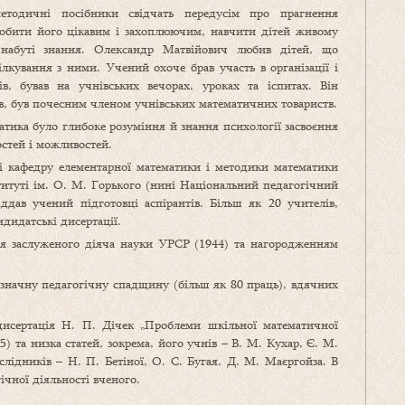
етодичні посібники свідчать передусім про прагнення
обити його цікавим і захоплюючим, навчити дітей живому
 набуті знання. Олександр Матвійович любив дітей, що
ілкування з ними. Учений охоче брав участь в організації і
в, бував на учнівських вечорах, уроках та іспитах. Він
в, був почесним членом учнівських математичних товариств.
тика було глибоке розуміння й знання психології засвоєння
остей і можливостей.
ні кафедру елементарної математики і методики математики
титуті ім. О. М. Горького (нині Національний педагогічний
іддав учений підготовці аспірантів. Більш як 20 учителів,
ндидатські дисертації.
я заслуженого діяча науки УРСР (1944) та нагородженням
 значну педагогічну спадщину (більш як 80 праць), вдячних
исертація Н. П. Дічек „Проблеми шкільної математичної
) та низка статей, зокрема, його учнів – В. М. Кухар, Є. М.
слідників – Н. П. Бетіної, О. С. Бугая, Д. М. Маєргойза. В
ічної діяльності вченого.