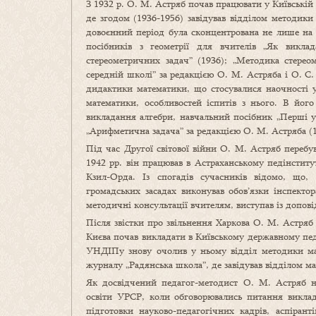
З 1932 р. О. М. Астряб почав працювати у Київській 
де згодом (1936-1956) завідував відділом методик
довоєнний період була сконцентрована не лише на 
посібників з геометрії для вчителів „Як виклад
стереометричних задач” (1936); „Методика стереом
середній школі” за редакцією О. М. Астряба і О. С.
дидактики математики, що стосувалися наочності у
математики, особливостей іспитів з нього. В йог
викладання алгебри, навчальний посібник „Перші у
„Арифметична задача” за редакцією О. М. Астряба (19
Під час Другої світової війни О. М. Астряб перебу
1942 рр. він працював в Астраханському педінститут
Кзил-Орда. Із спогадів сучасників відомо, що
громадських засадах виконував обов’язки інспектор
методичні консультації вчителям, виступав із допов
Після звістки про звільнення Харкова О. М. Астряб
Києва почав викладати в Київському державному пед
УНДІПу знову очолив у ньому відділ методики мат
журналу „Радянська школа”, де завідував відділом м
Як досвідчений педагог-методист О. М. Астряб не
освіти УРСР, коли обговорювались питання виклад
підготовки науково-педагогічних кадрів, аспіран