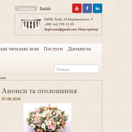
Українська
English
04060, Київ, М.Берлинського, 9
+380 (44) 239-11-05
dnpb.naes@gmail.com
Мапа проїзду
ьні читальні зали
Послуги
Діяльність
ряба
Анонси та оголошення
07.08.2026