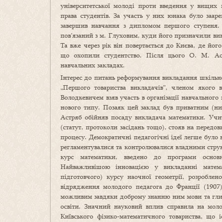
університетської молоді проти введення у вищих 
права студентів. За участь у них юнака було заар
завершив навчання з дипломом першого ступеня. 
пов’язаний з м. Глуховим, куди його призначили вик
Та вже через рік він повертається до Києва, де йог
що охопили студентство. Після цього О. М. Ас
навчальних закладах.
Інтерес до питань реформування викладання шкільн
„Першого товариства викладачів”, членом якого 
Володкевичем взяв участь в організації навчальног
нового типу. Позаяк цей заклад був приватним (н
Астряб обійняв посаду викладача математики. Учит
(статут, протоколи засідань тощо), стояв на передо
процесу. Демократичні педагогічні ідеї легше було 
регламентувалися та контролювалися владними стру
курс математики, введено до програми основні
Найважливішою інновацією у викладанні матема
підготовчого) курсу наочної геометрії, розробле
відрядження молодого педагога до Франції (1907
можливим завдяки доброму знанню ним мови та глиб
освіти. Значний науковий вплив справила на моло
Київського фізико-математичного товариства, що і