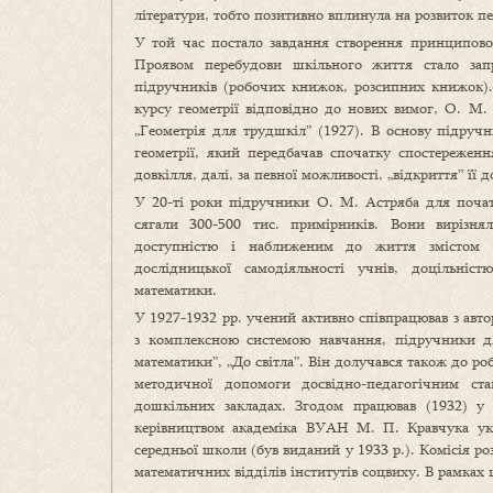
літератури, тобто позитивно вплинула на розвиток пе
У той час постало завдання створення принципово
Проявом перебудови шкільного життя стало зап
підручників (робочих книжок, розсипних книжок)
курсу геометрії відповідно до нових вимог, О. М.
„Геометрія для трудшкіл” (1927). В основу підруч
геометрії, який передбачав спочатку спостережен
довкілля, далі, за певної можливості, „відкриття” ї
У 20-ті роки підручники О. М. Астряба для поча
сягали 300-500 тис. примірників. Вони вирізня
доступністю і наближеним до життя змістом 
дослідницької самодіяльності учнів, доцільніс
математики.
У 1927-1932 рр. учений активно співпрацював з авто
з комплексною системою навчання, підручники 
математики”, „До світла”. Він долучався також до роб
методичної допомоги досвідно-педагогічним ста
дошкільних закладах. Згодом працював (1932) у 
керівництвом академіка ВУАН М. П. Кравчука укла
середньої школи (був виданий у 1933 р.). Комісія р
математичних відділів інститутів соцвиху. В рамках 