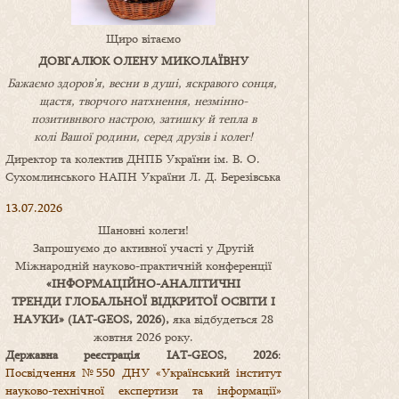
Щиро вітаємо
ДОВГАЛЮК ОЛЕНУ МИКОЛАЇВНУ
Бажаємо здоров’я, весни в душі, яскравого сонця,
щастя, творчого натхнення, незмінно-
позитивнвого настрою, затишку
й
тепла в
колі
В
ашої
родини
,
серед друзів і колег!
Директор та колектив ДНПБ України ім. В. О.
Сухомлинського НАПН України Л. Д. Березівська
13.07.2026
Шановні колеги!
Запрошуємо до активної участі у Другій
Міжнародній науково-практичній конференції
«
ІНФОРМАЦІЙНО-АНАЛІТИЧНІ
ТРЕНДИ
ГЛОБАЛЬНОЇ ВІДКРИТОЇ ОСВІТИ І
НАУКИ
» (IAT-GEOS, 2026),
яка відбудеться 28
жовтня 2026 року.
Державна реєстрація IAT-GEOS, 2026
:
Посвідчення №550 ДНУ «Український інститут
науково-технічної експертизи та інформації»