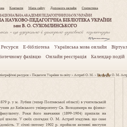
вна
Контакти
Мапа сайту
Допомога онлайн
Статистика
НАЦІОНАЛЬНА АКАДЕМІЯ ПЕДАГОГІЧНИХ НАУК УКРАЇНИ
А НАУКОВО-ПЕДАГОГІЧНА БІБЛІОТЕКА УКРАЇНИ
В. О. СУХОМЛИНСЬКОГО
ІМЕНІ
Ресурси
Е-бібліотека
Українська мова онлайн
Віртуал
ліотечному фахівцю
Онлайн реєстрація
Календар подій
A
A
іографічні ресурси
>
Педагоги України та світу
>
Астряб О. М.
>
Біографія О. М. Аст
A
79 р. у м. Лубни (тепер Полтавської області) в учительській
ступив до Київського університету Св. Володимира на фізико-
факультету. Роки його навчання (1899-1904) припали на
щої школи. У своїх спогадах О. М. Астряб згадував, що саме
ідомість. У січні-лютому 1902 р. пройшли активні виступи