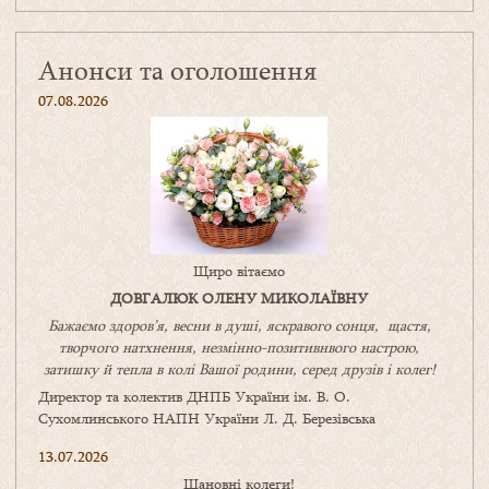
Анонси та оголошення
07.08.2026
Щиро вітаємо
ДОВГАЛЮК ОЛЕНУ МИКОЛАЇВНУ
Бажаємо здоров’я, весни в душі, яскравого сонця, щастя,
творчого натхнення, незмінно-позитивнвого настрою,
затишку
й
тепла в колі
В
ашої
родини
,
серед друзів і колег!
Директор та колектив ДНПБ України ім. В. О.
Сухомлинського НАПН України Л. Д. Березівська
13.07.2026
Шановні колеги!