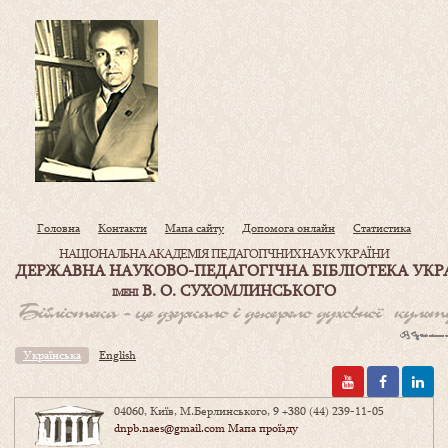
Головна
Контакти
Мапа сайту
Допомога онлайн
Статистика
НАЦІОНАЛЬНА АКАДЕМІЯ ПЕДАГОГІЧНИХ НАУК УКРАЇНИ
ДЕРЖАВНА НАУКОВО-ПЕДАГОГІЧНА БІБЛІОТЕКА УКР
В. О. СУХОМЛИНСЬКОГО
ІМЕНІ
Українська
English
04060, Київ, М.Берлинського, 9
+380 (44) 239-11-05
dnpb.naes@gmail.com
Мапа проїзду