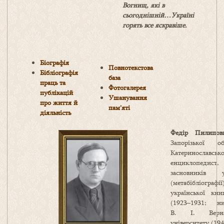
Вогнищ, які в
сьогоднішній…Україні
горять все яскравіше.
Біографія
Повнотекстова
Бібліографія
база
праць та
Фотогалерея
публікацій
Ушанування
про життя й
пам’яті
діяльність
Федір Пилипо
Запорізької о
Катеринославсько
енциклопедист,
засновників 
(метабібліогра
української кни
(1923–1931; н
В. І. Вернад
університету (19