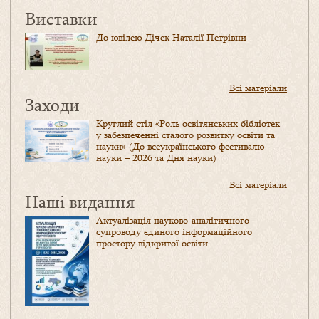
Виставки
До ювілею Дічек Наталії Петрівни
Всі матеріали
Заходи
Круглий стіл «Роль освітянських бібліотек
у забезпеченні сталого розвитку освіти та
науки» (До всеукраїнського фестивалю
науки – 2026 та Дня науки)
Всі матеріали
Наші видання
Актуалізація науково-аналітичного
супроводу єдиного інформаційного
простору відкритої освіти