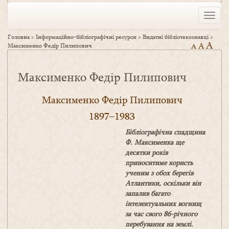
Toggle
naviga
Головна
>
Інформаційно-бібліографічні ресурси
>
Видатні бібліотекознавці
>
A
A
Максименко Федір Пилипович
A
Максименко Федір Пилипович
Максименко Федір Пилипович
1897–1983
Бібліографічна спадщина
Ф. Максименка ще
десятки років
приноситиме користь
ученим з обох берегів
Атлантики, оскільки він
запалив багато
інтелектуальних вогнищ
за час свого 86-річного
перебування на землі.