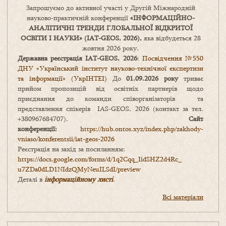
Запрошуємо до активної участі у Другій Міжнародній
науково-практичній конференції
«
ІНФОРМАЦІЙНО-
АНАЛІТИЧНІ ТРЕНДИ
ГЛОБАЛЬНОЇ ВІДКРИТОЇ
ОСВІТИ І НАУКИ
» (IAT-GEOS, 2026),
яка відбудеться 28
жовтня 2026 року.
Державна реєстрація IAT-GEOS, 2026
:
Посвідчення №550
ДНУ «Український інститут науково-технічної експертизи
та інформації» (УкрІНТЕІ)
До
01.09.2026 року
триває
прийом пропозицій від освітніх партнерів щодо
приєднання до команди співорганізаторів та
представлення спікерів IAS-GEOS, 2026 (контакт за тел.
+380967684707).
Сайт
конференції:
https://hub.ontos.xyz/index.php/zakhody-
vniaso/konferentsii/iat-geos-2026
Реєстрація на захід за посиланням:
https://docs.google.com/forms/
d/1q2Cqq_IidSHZ2d4Rc_
u7ZDa0dLD1NIdzQMyNeuILSdI/
preview
Деталі в
інформаційному листі
.
Всі матеріали