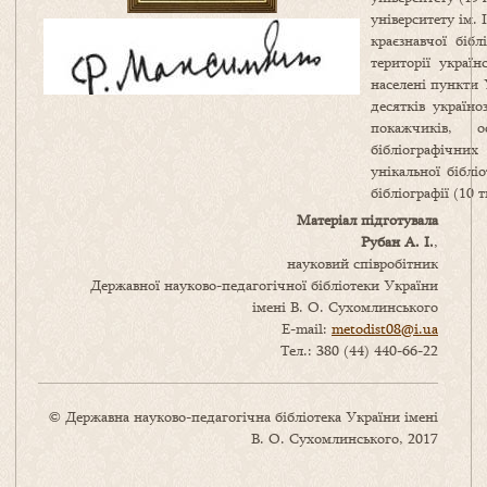
університету ім.
краєзнавчої біб
території украї
населені пункти 
десятків україно
покажчиків, о
бібліографічни
унікальної бібліо
бібліографії (10 т
Матеріал підготувала
Рубан А. І.
,
науковий співробітник
Державної науково-педагогічної бібліотеки України
імені В. О. Сухомлинського
E-mail:
metodist08@i.ua
Тел.: 380 (44) 440-66-22
© Державна науково-педагогічна бібліотека України імені
В. О. Сухомлинського, 2017