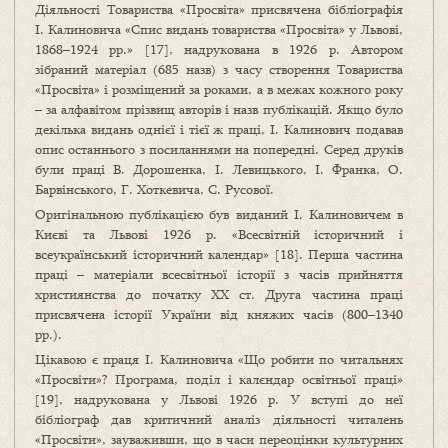
Діяльності Товариства «Просвіта» присвячена бібліографія
І. Калиновича «Спис видань товариства «Просвіта» у Львові,
1868–1924 рр.» [17], надрукована в 1926 р. Автором
зібраний матеріал (685 назв) з часу створення Товариства
«Просвіта» і розміщений за роками, а в межах кожного року
– за алфавітом прізвищ авторів і назв публікацій. Якщо було
декілька видань однієї і тієї ж праці, І. Калинович подавав
опис останнього з посиланнями на попередні. Серед друків
були праці В. Дорошенка, І. Левицького, І. Франка, О.
Барвінського, Г. Хоткевича, С. Русової.
Оригінальною публікацією був виданий І. Калиновичем в
Києві та Львові 1926 р. «Всесвітній історичний і
всеукраїнський історичний календар» [18]. Перша частина
праці – матеріали всесвітньої історії з часів при­йняття
християнства до початку ХХ ст. Друга частина праці
присвячена історії України від княжих часів (800–1340
рр.).
Цікавою є праця І. Калиновича «Що робити по читальнях
«Просвіти»? Програма, поділ і калєндар освітньої праці»
[19], надрукована у Львові 1926 р. У вступі до неї
бібліограф дав критичний аналіз діяльності читалень
«Просвіти», зауваживши, що в часи переоцінки культурних