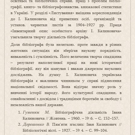
освітньої та бібліотечної справи, праці з проб­лем бібліо­
графії, книго- та бібліографознавства, книжкової статистики
в Україні. У розділі «Листування» вміщена кореспонденція
до І. Калиновича від приватних осіб, організацій та
установ, чернетки листів за 1904–1927 рр. Праця
«Інвентарний опис особистого архіву І. Калиновича»
узагальнила творчу діяльність бібліо­графа.
Доля бібліографа була нелегкою, проте завжди в різних
життєвих ситуаціях він зберігав наукову порядність,
виваженість і сумлінність. Його величезна творча спадщина
– результат наполегливої праці на ниві історичної
бібліографії, яку він шанував і вважав джерелом наукових
досліджень. На думку І. Калиновича українська
бібліографія є важливим чинником у справі піднесення
національної свідомості. Вона відіграє значну роль у
вивченні історії народу, його культурної спадщини, в
ознайомленні з досвідом і традиціями боротьби за свободу і
незалежність нашої держави.
Гуменюк М.
Бібліографічна діяльність Івана
Калиновича // Жовтень. – 1960. – № 6. – С. 152–157.
Дорошенко В
. Пам’яти згаслих: Іван Калинович //
Бібліологічні вісті. – 1927. – № 4. – С. 99–104.