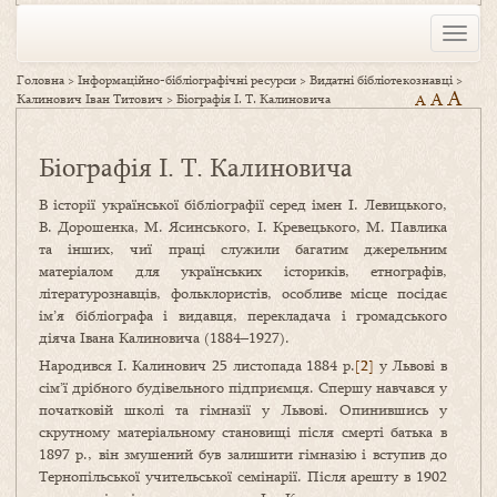
Toggle
naviga
Головна
>
Інформаційно-бібліографічні ресурси
>
Видатні бібліотекознавці
>
A
A
Калинович Іван Титович
>
Біографія І. Т. Калиновича
A
Біографія І. Т. Калиновича
В історії української бібліографії серед імен І. Левицького,
В. Дорошенка, М. Ясинського, І. Кревецького, М. Павлика
та інших, чиї праці служили багатим джерельним
матеріалом для українських істориків, етно­графів,
літературо­знавців, фольклористів, особливе місце посідає
ім’я бібліографа і видавця, перекладача і громадського
діяча Івана Калиновича (1884–1927).
Народився І. Калинович 25 листопада 1884 р.
[2]
у Львові в
сім’ї дрібного будівельного підприєм­ця. Спершу навчався у
початковій школі та гімназії у Львові. Опинившись у
скрутному матеріальному становищі після смерті батька в
1897 р., він змушений був залишити гімназію і вступив до
Тернопільської учительської семінарії. Після арешту в 1902