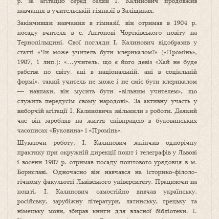
р. за агітацію серед селян І. Калинович продовжив
навчання в учи­тельській гімназії в Заліщиках.
Закінчивши навчання в гімназії, він отримав в 1904 р.
посаду вчителя в с. Антонові Чортківського повіту на
Тернопільщині. Свої погляди І. Калинович відобразив у
статті «Чи може учитель бути клерикалом?» («Промінь»,
1907, 1 лип.): «…учитель, що є його девіз «Хай не буде
рабства по світу, ані в національній, ані в соціальній
формі», такий учитель не може і не сміє бути клерикалом
— навпаки, він мусить бути «вільним учителем», що
служить передусім свому народові». За активну участь у
виборчій агітації І. Калиновича звільнили з роботи. Деякий
час він заробляв на життя співпрацею в буковинських
часописах «Буковина» і «Промінь».
Шукаючи роботу, І. Калинович закінчив однорічну
практику при окружній дирекції пошт і телеграфів у Львові
і восени 1907 р. отримав посаду поштового урядовця в м.
Бориславі. Одночасно він навчався на історико-філоло­
гічному факультеті Львівського університету. Працюючи на
пошті, І. Калинович самостійно ви­вчав українську,
російську, зарубіжну літератури, латинську, грецьку та
німецьку мови, збирав книги для власної бібліотеки. І.