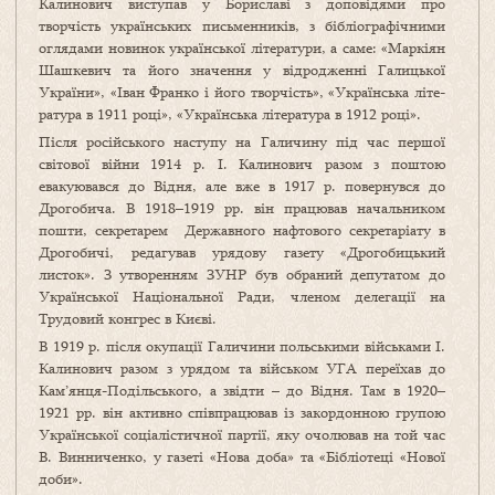
Калинович виступав у Бориславі з доповідями про
творчість українських письменників, з бібліо­графічними
оглядами новинок української літератури, а саме: «Маркіян
Шашкевич та його значення у відродженні Галицької
України», «Іван Франко і його творчість», «Українська лі­те­­
ратура в 1911 році», «Українська література в 1912 році».
Після російського наступу на Галичину під час першої
світової війни 1914 р. І. Калинович разом з поштою
евакуювався до Відня, але вже в 1917 р. повернувся до
Дрогобича. В 1918–1919 рр. він працював начальником
пошти, секретарем Державного нафтового секретаріату в
Дрогобичі, редагував урядову газету «Дрогобицький
листок». З утворенням ЗУНР був обраний депутатом до
Української Національної Ради, членом делегації на
Трудовий конгрес в Києві.
В 1919 р. після окупації Галичини польськими військами І.
Калинович разом з урядом та військом УГА переїхав до
Кам’янця-Поділь­ського, а звідти – до Відня. Там в 1920–
1921 рр. він активно співпрацював із закордонною групою
Української соціалістичної партії, яку очолював на той час
В. Винниченко, у газеті «Нова доба» та «Бібліотеці «Нової
доби».