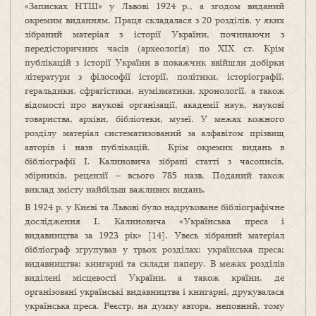
«Записках НТШ» у Львові 1924 р., а згодом виданий
окремим виданням. Праця складалася з 20 роз­ділів, у яких
зібраний матеріал з історії України, починаючи з
передісторичних часів (археологія) по ХIХ ст. Крім
публікацій з історії України в покажчик ввійшли добірки
літератури з філософії історії, політики, історіографії,
геральдики, сфрагістики, нумізматики, хронології, а також
відомості про наукові організації, академії наук, наукові
товариства, архіви, бібліотеки, музеї. У межах кожного
розділу матеріал систематизований за алфавітом прізвищ
авторів і назв публікацій. Крім окремих видань в
бібліографії І. Калиновича зібрані статті з часописів,
збірників, рецензії – всього 785 назв. Поданий також
виклад змісту найбільш важливих видань.
В 1924 р. у Києві та Львові було надруковане бібліо­графічне
дослідження І. Калиновича «Українська преса і
видавництва за 1923 рік» [14]. Увесь зібраний мате­ріал
бібліограф згрупував у трьох розділах: українська преса;
видавництва; книгарні та склади паперу. В межах розділів
виділені місцевості України, а також країни, де
організовані українські видавництва і книгарні, друкувалася
українська преса. Реєстр, на думку автора, неповний, тому