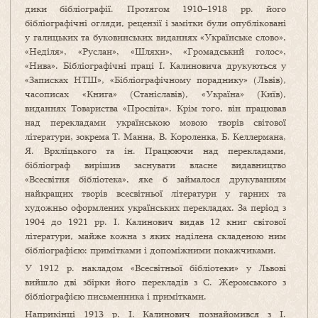
дики бібліографії. Протягом 1910–1918 рр. його
бібліографічні огляди, рецензії і замітки були опубліковані
у галицьких та буковинських виданнях «Україн­ське слово»,
«Неділя», «Руслан», «Шляхи», «Громадський голос»,
«Нива». Бібліографічні праці І. Калиновича друкуються у
«Записках НТШ», «Бібліографічному пораднику» (Львів),
часописах «Книга» (Станіславів), «Україна» (Київ),
виданнях Товариства «Просвіта». Крім того, він працював
над перекладами українською мовою творів світової
літератури, зокрема Т. Манна, В. Короленка, Б. Келлермана,
Я. Врхліцького та ін. Працюючи над перекладами,
бібліограф вирішив заснувати власне видавництво
«Всесвітня бібліотека», яке б займалося друкуванням
найкращих творів всесвіт­ньої літератури у гарних та
художньо оформлених українських перекладах. За період з
1904 до 1921 рр. І. Калинович видав 12 книг світової
літератури, майже кожна з яких наділена складеною ним
бібліографією: примітками і допоміжними по­каж­чиками.
У 1912 р. накладом «Всесвітньої бібліотеки» у Львові
вийшло дві збірки його перекладів з С. Жеромського з
бібліографією письменника і примітками.
Наприкінці 1913 р. І. Калинович познайомив­­ся з І.