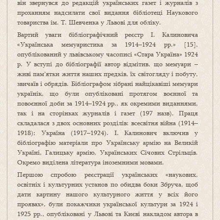
він звернувся до редакцій українських газет і журналів з
проханням надсилати свої видання бібліотеці Наукового
товариства ім. Т. Шевченка у Львові для обліку.
Вартий уваги бібліографічний реєстр І. Калиновича
«Українська мемуаристика за 1914–1924 рр.» [15],
опублікований у львівському часописі «Стара Україна» 1924
р. У вступі до бібліо­графії автор відмітив, що мемуари –
живі пам’ятки життя наших предків, їх світо­гляду і по­буту,
звичаїв і обрядів. Бібліографом зібрані найцікавіші мемуари
українік, що були опубліковані протягом воєнної та
повоєнної доби за 1914–1924 рр., як окремими виданнями,
так і на сторінках журналів і газет (197 назв). Праця
складалася з двох основних розділів: всесвітня війна (1914–
1918); Україна (1917–1924). І. Калинович включив у
бібліографію матеріали про Українську армію на Великій
Україні, Га­лицьку армію, Українських Січових Стрільців.
Окремо виділена література іноземними мовами.
Першою спробою реєстрації українських «наукових,
освітніх і культурних установ по обидва боки Збруча, щоб
дати картину нашого культурного життя у всіх його
проявах», були покажчики української культури за 1924 і
1925 рр., опубліковані у Львові та Києві накладом автора в