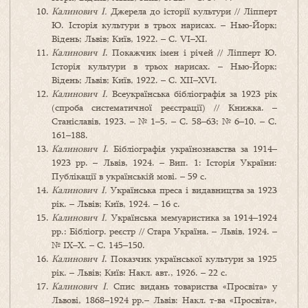
Калинович I.
Джерела до історії культури // Ліпперт
Ю. Історія культури в трьох нарисах. – Нью-Йорк;
Відень; Львів; Київ, 1922. – С. VI–XI.
Калинович I
. Покажчик імен і річей // Ліпперт Ю.
Історія культури в трьох нарисах. – Нью-Йорк;
Відень; Львів; Київ, 1922. – С. XII–XVI.
Калинович I.
Всеукраїнська бібліографія за 1923 рік
(спроба систематичної реєстрації) // Книжка. –
Станіславів, 1923. – № 1–5. – С. 58–63; № 6–10. – С.
161–188.
Калинович I
. Бібліографія українознавства за 1914–
1923 рр. – Львів, 1924. – Вип. 1: Історія України:
Публікації в українській мові. – 59 с.
Калинович I.
Українська преса і видавництва за 1923
рік. – Львів; Київ, 1924. – 16 с.
Калинович I.
Українська мемуаристика за 1914–1924
рр.: Бібліогр. реєстр // Стара Україна. – Львів, 1924. –
№ IХ–Х. – С. 145–150.
Калинович I
. Показчик української культури за 1925
рік. – Львів; Київ: Накл. авт., 1926. – 22 с.
Калинович I.
Спис видань товариства «Просвіта» у
Львові, 1868–1924 рр.– Львів: Накл. т-ва «Просвіта»,