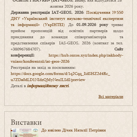
ОСВІТИ І НАУКИ
» (IAT-GEOS, 2026),
яка відбудеться 28
жовтня 2026 року.
Державна реєстрація IAT-GEOS, 2026
:
Посвідчення №550
ДНУ «Український інститут науково-технічної експертизи
та інформації» (УкрІНТЕІ)
До
01.09.2026 року
триває
прийом пропозицій від освітніх партнерів щодо
приєднання до команди співорганізаторів та
представлення спікерів IAS-GEOS, 2026 (контакт за тел.
+380967684707).
Сайт
конференції:
https://hub.ontos.xyz/index.php/zakhody-
vniaso/konferentsii/iat-geos-2026
Реєстрація на захід за посиланням:
https://docs.google.com/forms/
d/1q2Cqq_IidSHZ2d4Rc_
u7ZDa0dLD1NIdzQMyNeuILSdI/
preview
Деталі в
інформаційному листі
.
Всі матеріали
Виставки
До ювілею Дічек Наталії Петрівни