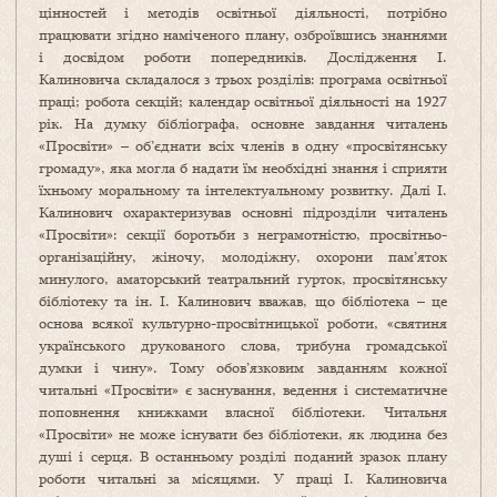
цінностей і методів освітньої діяльності, потрібно
працювати згідно наміченого плану, озброївшись знаннями
і досвідом роботи попередників. До­слідження І.
Калиновича складалося з трьох розділів: програма освітньої
праці; робота секцій; календар освіт­ньої діяльності на 1927
рік. На думку бібліографа, основне завдання читалень
«Просвіти» – об’єднати всіх членів в одну «просвітянську
громаду», яка могла б надати їм необхідні знання і сприяти
їхньому моральному та інтелектуальному розвитку. Далі І.
Калинович охарактеризував основні підрозділи читалень
«Просвіти»: секції боротьби з неграмотністю, просвітньо-
організаційну, жіночу, молодіжну, охорони пам’яток
минулого, аматорський театральний гурток, просвітянську
бібліотеку та ін. І. Калинович вважав, що бібліотека – це
основа всякої культурно-просвітницької роботи, «святиня
українського дру­ко­ваного слова, трибуна громадської
думки і чину». Тому обов’язковим завданням кожної
читальні «Просвіти» є заснування, ведення і систематичне
поповнення книжками власної бібліотеки. Читальня
«Просвіти» не може існувати без бібліотеки, як людина без
душі і серця. В останньому розділі поданий зразок плану
роботи читальні за місяцями. У праці І. Калиновича