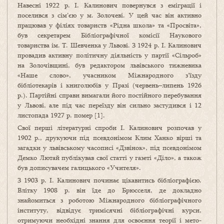
Навесні 1922 р. І. Калинович повернувся з еміграції і
поселився з сім’єю у м. Золочеві. У цей час він активно
працював у філіях товариств «Рідна школа» та «Просвіта»,
був секретарем Бібліографічної комісії Наукового
товариства ім. Т. Шевченка у Львові. З 1924 р. І. Кали­нович
провадив активну політичну діяльність у партії «Сільроб»
на Золочівщині, був редактором львівського тижневика
«Наше слово», учасником Міжнародного з’їзду
бібліотекарів і книголюбів у Празі (червень–липень 1926
р.). Пар­тійні справи вимагали його постій­ного перебування
у Львові, але під час переїзду він сильно застудився і 12
листопада 1927 р. помер [1].
Свої перші літературні спроби І. Калинович розпочав у
1902 р., друкуючи під псевдонімом Клим Ханко вірші та
загадки у львівському часописі «Дзвінок», під псевдонімом
Демко Лютай публікував свої статті у газеті «Діло», а також
був дописувачем галицького «Учителя».
З 1903 р. І. Калинович починає цікавитись бібліо­графією.
Влітку 1908 р. він їде до Брюсселя, де до­кладно
знайомиться з роботою Між­народного бібліо­графічного
інституту, відві­дує тримісячні бібліо­гра­фічні курси,
отримуючи необхідні знання для освоєння теорії і ме­то­