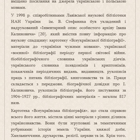
вміщено посилання на джерела українською і польською
мовами.
У 1998 р. співробітниками Львівської наукової біб­ліотеки
НАН України ім. В. Стефаника був укладений і
надрукований «Інвентарний опис особистого архіву Івана
Калиновича» [20], який вмістив повну інформацію про
наукову спадщину: картотеку «Всеукраїнської біб­ліо­графії»,
матеріали до «україніки чужими мовами», української
«воєнної» бібліографії періоду першої світової війни,
біобібліографічного словника українських діячів,
українського словника псев­донімів і криптонімів,
покажчиків періодичних видань, видавництв, рукописів
праць з питань бібліографії, книгознавства та ін. Праця
складається з передмови, біографічної довідки про І.
Калиновича, рукописів бібліографа, його листування за
1904–1927 рр., бібліографічних матеріалів – загалом 817
назв.
Картотека «Всеукраїнська бібліографія», що стала справою
всього його життя, містила цінні матеріали з різних ділянок
українознавства. Вони були згруповані за тематичними
рубриками: історія земель України, княжої доби,
Хмельниччини, друкарства, релігії, церкви та ін. Крім того,