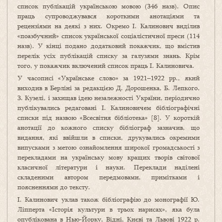
список публікацій українською мовою (346 назв). Опис
праць су­проводжувався короткими анотаціями та
рецензіями на деякі з них. Окремо І. Калинович виділив
«поазбучний» спи­сок української соціалістичної преси (114
назв). У кінці подано додатковий покажчик, що вмістив
перелік усіх публікацій списку за галузями знань. Крім
того, у покажчик включений список праць І. Калиновича.
У часописі «Українське слово» за 1921–1922 рр., який
виходив в Берліні за редакцією Д. Дорошенка, Б. Лепкого,
З. Кузелі, і захищав ідею незалежності України, періодично
публі­кувались редаговані І. Калиновичем бібліо­графічні
списки під назвою «Всесвітня бібліотека» [8]. У короткій
анотації до кожного списку бібліо­граф зазначив, що
видання, які ввійшли в списки, друкувались окремими
випусками з метою ознайомлення широкої громадськості з
перекладами на українську мову кращих творів світової
класичної літератури і науки. Переклади наділені
складеними автором передмовами, примітками і
поясненнями до тексту.
І. Калинович уклав також бібліографію до монографії Ю.
Ліпперта «Історія культури в трьох нарисах», яка була
опублікована в Нью-Йорку, Відні, Києві та Львові 1922 р.