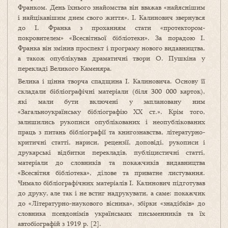
Франком. День їхнього знайомства він вважав «найяснішим
і найцікавішим днем свого життя». І. Калинович звернувся
до І. Франка з проханням стати «протектором-
покровителем» «Всесвітньої бібліотеки». За порадою І.
Фран­ка він змінив проспект і програму нового видавництва,
а також опублікував драматичні твори О. Пуш­кіна у
перекладі Великого Каменяра.
Велика і цінна творча спадщина І. Калиновича. Основу її
складали бібліографічні мате­ріали (біля 300 000 карток),
які мали бути включені у заплановану ним
«Загальноукраїн­ську бібліографію ХХ ст.». Крім того,
залишились рукописи опублікованих і неопублікованих
праць з питань бібліографії та книгознавства, літературно-
критичні статті, нариси, рецензії, доповіді, рукописи і
друкарські відбитки перекладів, публіцистичні статті,
матеріали до словників та покажчиків видавництва
«Всесвітня бібліотека», ділове та приватне листування.
Чимало бібліографічних матеріалів І. Калинович підготував
до друку, але так і не встиг надрукувати, а саме: покажчик
до «Літературно-наукового вісника», збірки «знадібків» до
словника псевдонімів українських письменників та їх
автобіографій з 1919 р. [2].