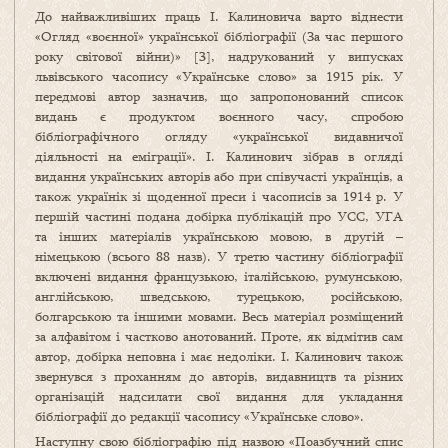
До найважливіших праць І. Калиновича варто віднес­ти
«Огляд «воєнної» української бібліо­графії (За час першого
року світової війни)» [3], надрукований у випусках
львівського часопису «Українське слово» за 1915 рік. У
передмові автор зазначив, що запропонований список
видань є продуктом воєнного часу, спробою
бібліографічного огляду «української видавничої
діяльності на еміграції». І. Калинович зібрав в огляді
видання українських авторів або при співучасті українців, а
також українік зі щоденної преси і часописів за 1914 р. У
першій частині подана добірка публікацій про УСС, УГА
та інших матеріалів українською мовою, в дру­гій –
німецькою (всього 88 назв). У третю частину бібліо­графії
включені видання французькою, італійською, румунською,
англійською, швед­ською, турецькою, ро­сійською,
болгарською та іншими мовами. Весь мате­ріал розміщений
за алфавітом і частково анотований. Проте, як відмітив сам
автор, добірка неповна і має недоліки. І. Калинович також
звернувся з проханням до авторів, видавництв та різних
організацій надсилати свої видання для укладання
бібліографії до редакції часопису «Українське слово».
Наступну свою бібліографію під назвою «По­аз­­бучний спис