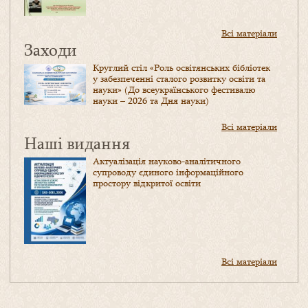
Всі матеріали
Заходи
Круглий стіл «Роль освітянських бібліотек
у забезпеченні сталого розвитку освіти та
науки» (До всеукраїнського фестивалю
науки – 2026 та Дня науки)
Всі матеріали
Наші видання
Актуалізація науково-аналітичного
супроводу єдиного інформаційного
простору відкритої освіти
Всі матеріали