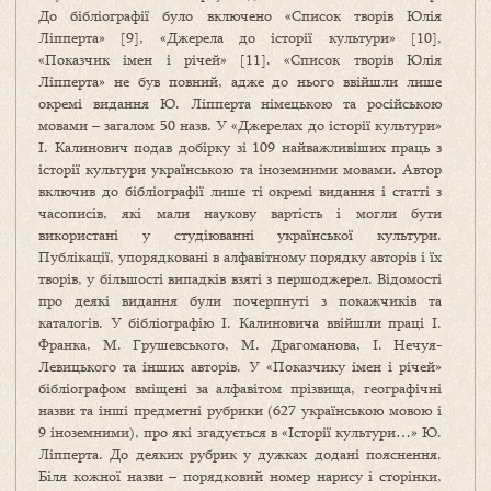
До бібліографії було включено «Список творів Юлія
Ліпперта» [9], «Джерела до історії культури» [10],
«Показчик імен і річей» [11]. «Список творів Юлія
Ліпперта» не був повний, адже до нього ввійшли лише
окремі видання Ю. Ліпперта німецькою та російською
мовами – загалом 50 назв. У «Джерелах до історії культури»
І. Калинович подав добірку зі 109 найважливіших праць з
історії культури українською та іноземними мовами. Автор
включив до бібліо­графії лише ті окремі видання і статті з
часописів, які мали наукову вартість і могли бути
використані у студіюванні української культури.
Публікації, упорядковані в алфавітному порядку авторів і їх
творів, у більшості випадків взяті з першо­джерел. Відомості
про деякі видання були почерпнуті з покажчиків та
каталогів. У бібліо­графію І. Калиновича ввійшли праці І.
Франка, М. Грушевського, М. Драгоманова, І. Нечуя-
Левицького та інших авторів. У «Показчику імен і річей»
бібліографом вміщені за алфавітом прізвища, географічні
назви та інші предметні рубрики (627 українською мовою і
9 іноземними), про які згадується в «Історії культури…» Ю.
Ліпперта. До деяких рубрик у дужках додані пояснення.
Біля кожної назви – порядковий но­­мер нарису і сторінки,