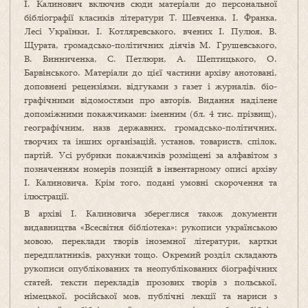
І. Калинович включив сюди матеріали до персональної
бібліографії класиків літератури Т. Шевченка, І. Франка,
Лесі Україн­ки, І. Котляревського, вчених І. Пулюя, В.
Щура­та, громадсько-політичних діячів М. Грушевського,
В. Винниченка, С. Петлюри, А. Шептицького, О.
Барвінського. Матеріали до цієї частини архіву анотовані,
доповнені рецензіями, відгуками з газет і журналів, біо­
графічними відомостями про авторів. Видання наділене
допоміжними покажчиками: іменним (бл. 4 тис. прізвищ),
географічним, назв державних, громадсько-політичних,
творчих та інших орга­нізацій, установ, товариств, спілок,
партій. Усі рубрики покажчиків розміщені за алфавітом з
позначенням номерів позицій в інвентарному описі архіву
І. Калиновича. Крім того, подані умовні скорочення та
ілюстрації.
В архіві І. Калиновича збереглися також документи
видавництва «Всесвітня бібліотека»: рукописи українською
мовою, переклади творів іноземної літератури, карт­ки
передплатників, рахунки тощо. Окремий розділ складають
рукописи опублікованих та неопублікованих біо­графічних
статей, тексти перекладів прозових творів з польської,
німецької, російської мов, публічні лекції та нариси з