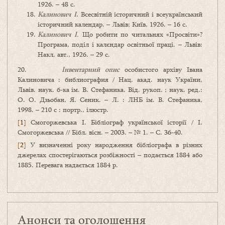
1926. – 48 с.
Калинович I
. Всесвітній історичний і всеукраїн­ський
історичний календар. – Львів; Київ, 1926. – 16 с.
Калинович I.
Що робити по читальнях «Просвіти»?
Програма, поділ і калєндар освітньої праці. – Львів:
Накл. авт., 1926. – 29 с.
20.
Інвентарний опис
особистого архіву Івана
Калиновича : библиография / Нац. акад. наук України,
Львів. наук. б-ка ім. В. Стефаника. Вiд. рукоп. ; наук. ред.:
О. О. Дзьобан, Я. Сеник. – Л. : ЛНБ ім. В. Стефаника,
1998. – 210 c : портр., ілюстр.
[1]
Смогоржевська І. Бібліограф української історії / І.
Смогоржевська // Бібл. вісн. – 2003. – № 1. – С. 36-40.
[2]
У визначенні року народження бібліографа в різних
джерелах спостерігаються розбіжності – подається 1884 або
1885. Перевага надається 1884 р.
Анонси та оголошення