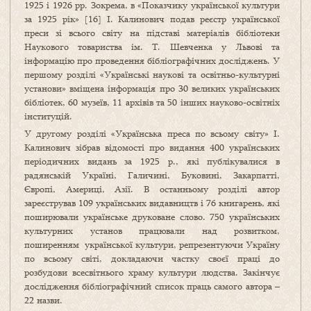
1925 і 1926 рр. Зокрема, в «Показчику української культури
за 1925 рік» [16] І. Калинович подав реєстр української
преси зі всього світу на підставі матеріалів бібліотеки
Наукового товариства ім. Т. Шевченка у Львові та
інформацію про проведення бібліографічних досліджень. У
першому розділі «Україн­ські наукові та освітньо-культурні
установи» вміщена інформація про 30 великих українських
бібліотек, 60 музеїв, 11 архівів та 50 інших науково-освітніх
інституцій.
У другому розділі «Українська преса по всьому світу» І.
Калинович зібрав відомості про видання 400 українських
періодичних видань за 1925 р., які публікувалися в
радянській Україні, Галичині, Буковині, Закарпатті,
Європі, Америці, Азії. В останньому розділі автор
зареєстрував 109 українських видавництв і 76 книгарень, які
поширювали українське друковане слово. 750 українських
культурних установ працювали над розвитком,
поширенням української культури, ре­презентуючи Україну
по всьому світі, докладаючи частку своєї праці до
розбудови всесвітнього храму культури людства. Закінчує
дослідження бібліо­графічний список праць самого автора –
22 назви.