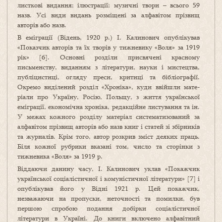
листкові видання; ілюстрації; музичні твори – всього 59
назв. Усі види видань розміщені за алфа­вітом прізвищ
авторів або назв.
В еміграції (Відень, 1920 р.) І. Калинович опублікував
«Показчик авторів та їх творів у тижневику «Воля» за 1919
рік» [6]. Основні розділи присвячені красному
письменству, виданням з літератури, науки і мистецтва,
публіцистиці, огляду преси, критиці та бібліографії.
Окремо виділений розділ «Хроніка», куди ввійшли мате­
ріали про Україну, Росію, Польщу, з життя української
еміграції, економічна хроніка, редакційне листування та ін.
У межах кожного розділу матеріал систематизований за
алфавітом прізвищ авторів або назв книг і статей зі збірників
та журналів. Крім того, автор розкрив зміст деяких праць.
Біля кожної рубрики вказані том, число та сторінки з
тижневика «Воля» за 1919 р.
Віддаючи данину часу, І. Калинович уклав «Покажчик
української соціалістичної і кому­ністичної літератури» [7] і
опублікував його у Відні 1921 р. Цей покажчик,
незважаючи на пропуски, неточності та помилки, був
першою спробою подання добірки соціалістичної
літератури в Україні. До книги включено алфавітний