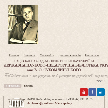
Головна
Контакти
Мапа сайту
Допомога онлайн
Статистика
НАЦІОНАЛЬНА АКАДЕМІЯ ПЕДАГОГІЧНИХ НАУК УКРАЇНИ
ДЕРЖАВНА НАУКОВО-ПЕДАГОГІЧНА БІБЛІОТЕКА УКР
В. О. СУХОМЛИНСЬКОГО
ІМЕНІ
Українська
English
04060, Київ, М.Берлинського, 9
+380 (44) 239-11-05
dnpb.naes@gmail.com
Мапа проїзду