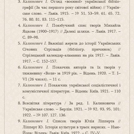
Калинович I.
Огляд «воєнної» української бібліо­
графії (За час першого року світової війни) // Україн­
ське слово. – Львів, 1915. – № 51, 53–59, 61, 65, 72,
76, 80, 81, 83, 111–115.
Калинович I.
Поазбучний спис творів Михайла
Яцкова (1900–1917) // Далекі шляхи. – Львів, 1917. –
С. 89–98.
Калинович I.
Важніші жерела до історії Україн­ських
Січових Стрільців (бібліогр. причинок) //
Стрілецький календар-альманах на рік 1917. – Львів,
1917. – С. 152–157.
Калинович I.
Показчик авторів та їх творів у
тижневику «Воля» за 1919 рік. – Відень, 1920. – Т. I–
VI (26 чисел). – 11 с.
Калинович I.
Покажчик української соціалістичної і
комуністичної літератури. – Відень; Київ, 1921. – 110
с.
Всесвітня література / За ред. І. Калиновича //
Україн­ське слово. – Берлін, 1921. – № 92, 93, 95, 101;
1922. – № 107, 127, 136.
Калинович I.
Список творів Юлія Ліпперта //
Ліпперт Ю. Історія культури в трьох нарисах. – Нью-
Йорк; Відень; Львів; Київ, 1922. – С. IV–V.