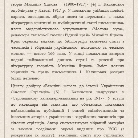
творів Михайла Яцкова (1900–1917)» [4] І. Калинович
опублікував у Львові 1917 р. У покажчик увійшли повісті,
нариси, оповідання, збірки новел та перекладів, а також
літературно-критичні та публіцистичні статті письменника,
члена модерністичного угру­повання «Молода муза»,
редактора львівської газети «Рідний край» Михайла Яцкова.
Крім окремих видань, до бібліо­графії включені статті з
часописів і збірників українською, польською та чеською
мовами — всього 166 назв. У кінці покажчика автором
подані найважливіші дописи, студії та рецензії про
літературну творчість Михайла Яцкова. Зміст деяких
збірників та праць письменника І. Калинович розкрив
більш детально.
Цікаву добірку «Важніші жерела до історії Україн­ських
Січових Стрільців» [5] І. Калинович надрукував у
«Стрілецькому календарі-альманасі на рік 1917». У вступі
до календаря він зазначив, що обмежився поданням
найважливіших публікацій і статей співвітчизників та
іноземних авторів з українських і зарубіжних часописів про
січових стрільців. Автор систематизував зібраний матеріал
за такими роз­ділами: окремі видання про УСС (з
розкриттям їх змісту); важливіші статті про стрілецтво;