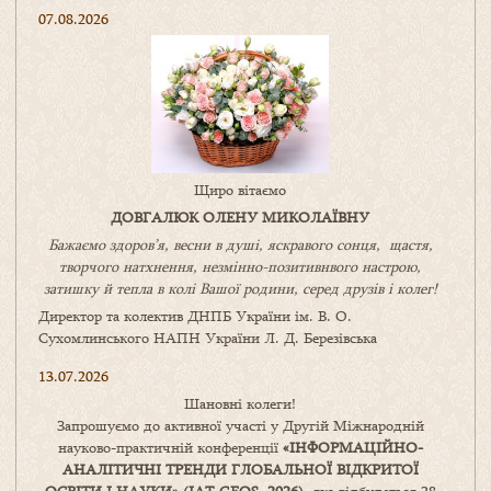
07.08.2026
Щиро вітаємо
ДОВГАЛЮК ОЛЕНУ МИКОЛАЇВНУ
Бажаємо здоров’я, весни в душі, яскравого сонця, щастя,
творчого натхнення, незмінно-позитивнвого настрою,
затишку
й
тепла в колі
В
ашої
родини
,
серед друзів і колег!
Директор та колектив ДНПБ України ім. В. О.
Сухомлинського НАПН України Л. Д. Березівська
13.07.2026
Шановні колеги!
Запрошуємо до активної участі у Другій Міжнародній
науково-практичній конференції
«
ІНФОРМАЦІЙНО-
АНАЛІТИЧНІ ТРЕНДИ
ГЛОБАЛЬНОЇ ВІДКРИТОЇ