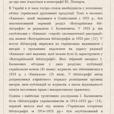
де про них згадується в монографії Ю. Ліпперта.
В Україні в ті часи гостро стояла необхідність у поточному
обліку української друкованої продукції. Тому в часописі
«Книжка», який видавався в Станіславові з 1921 р., був
започаткований окремий розділ «Всеукраїн­ська біб­
ліографія» за редакцією І. Калиновича. У 1923 р. він
опублікував у «Книжці» «спробу систематичної реєстрації»
під назвою «Всеукраїнська бібліографія за 1923 рік» [12]. У
вступі бібліо­граф звернувся до українських видавництв і
авторів з проханням надсилати на адресу редакції
«Книжки» свої видання, щоб можна було їх зареєструвати у
«Всеукраїнській бібліо­графії». Весь зібраний матеріал І.
Калинович об’єднав у двох розділах: публікації
українською мовою (81 назва); журнали, які обмінювались в
1923 р. з «Книжкою» (25 назв). У бібліографії автор
дотримувався алфавітного порядку розміщення прізвищ
авторів, назв публікацій та журналів, а також відповідності
описів заголовкам праць і використаному правопису.
Одним з найбільш ґрунтовних досліджень І. Калиновича
була «Бібліографія українознавства за 1914–1923 рр.» [13],
перший випуск якої під назвою «Українська історична
бібліографія за 1914–1923 рр.» був опублікований в