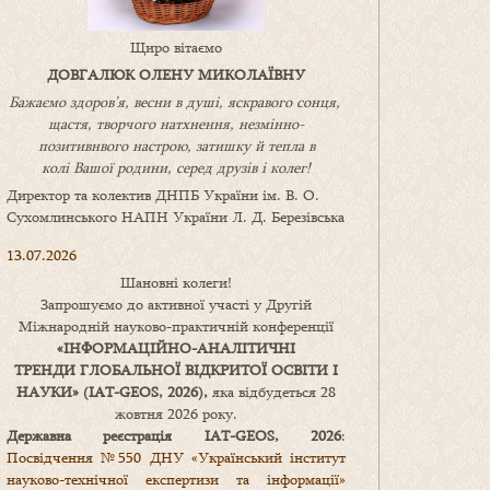
Щиро вітаємо
ДОВГАЛЮК ОЛЕНУ МИКОЛАЇВНУ
Бажаємо здоров’я, весни в душі, яскравого сонця,
щастя, творчого натхнення, незмінно-
позитивнвого настрою, затишку
й
тепла в
колі
В
ашої
родини
,
серед друзів і колег!
Директор та колектив ДНПБ України ім. В. О.
Сухомлинського НАПН України Л. Д. Березівська
13.07.2026
Шановні колеги!
Запрошуємо до активної участі у Другій
Міжнародній науково-практичній конференції
«
ІНФОРМАЦІЙНО-АНАЛІТИЧНІ
ТРЕНДИ
ГЛОБАЛЬНОЇ ВІДКРИТОЇ ОСВІТИ І
НАУКИ
» (IAT-GEOS, 2026),
яка відбудеться 28
жовтня 2026 року.
Державна реєстрація IAT-GEOS, 2026
:
Посвідчення №550 ДНУ «Український інститут
науково-технічної експертизи та інформації»