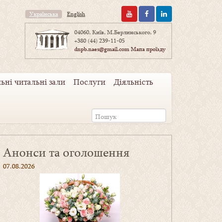
Українська
English
04060, Київ, М.Берлинського, 9
+380 (44) 239-11-05
dnpb.naes@gmail.com
Мапа проїзду
ьні читальні зали
Послуги
Діяльність
Анонси та оголошення
07.08.2026