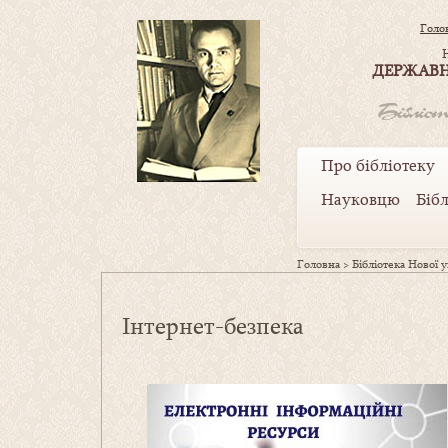
Голо
ДЕРЖАВН
Про бібліотеку
Науковцю
Біб
Головна
>
Бібліотека Нової 
Інтернет-безпека