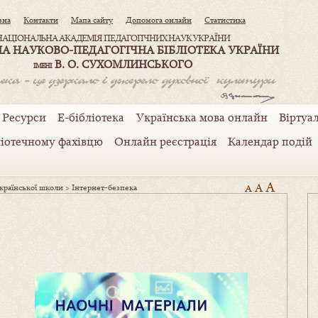
вна
Контакти
Мапа сайту
Допомога онлайн
Статистика
НАЦІОНАЛЬНА АКАДЕМІЯ ПЕДАГОГІЧНИХ НАУК УКРАЇНИ
А НАУКОВО-ПЕДАГОГІЧНА БІБЛІОТЕКА УКРАЇНИ
В. О. СУХОМЛИНСЬКОГО
ІМЕНІ
Ресурси
Е-бібліотека
Українська мова онлайн
Віртуал
ліотечному фахівцю
Онлайн реєстрація
Календар подій
A
A
української школи
>
Інтернет-безпека
A