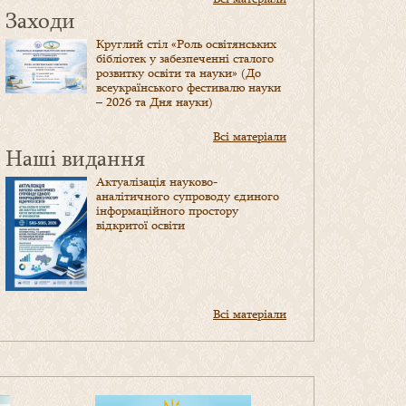
Заходи
Круглий стіл «Роль освітянських
бібліотек у забезпеченні сталого
розвитку освіти та науки» (До
всеукраїнського фестивалю науки
– 2026 та Дня науки)
Всі матеріали
Наші видання
Актуалізація науково-
аналітичного супроводу єдиного
інформаційного простору
відкритої освіти
Всі матеріали