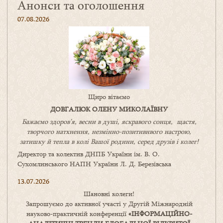
Анонси та оголошення
07.08.2026
Щиро вітаємо
ДОВГАЛЮК ОЛЕНУ МИКОЛАЇВНУ
Бажаємо здоров’я, весни в душі, яскравого сонця, щастя,
творчого натхнення, незмінно-позитивнвого настрою,
затишку
й
тепла в колі
В
ашої
родини
,
серед друзів і колег!
Директор та колектив ДНПБ України ім. В. О.
Сухомлинського НАПН України Л. Д. Березівська
13.07.2026
Шановні колеги!
Запрошуємо до активної участі у Другій Міжнародній
науково-практичній конференції
«
ІНФОРМАЦІЙНО-