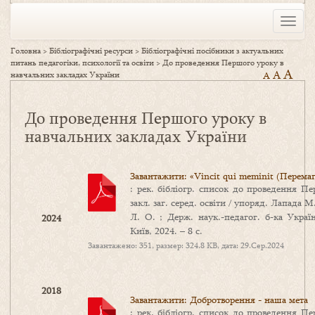
Toggle
naviga
Головна
>
Бібліографічні ресурси
>
Бібліографічні посібники з актуальних
питань педагогіки, психології та освіти
>
До проведення Першого уроку в
A
A
навчальних закладах України
A
До проведення Першого уроку в
навчальних закладах України
Завантажити: «Vincit qui meminit (Перемаг
: рек. бібліогр. список до проведення Пе
закл. заг. серед. освіти / упоряд. Лапада М
Л. О. ; Держ. наук.-педагог. б-ка Украї
2024
Київ, 2024. – 8 с.
Завантажено: 351, размер: 324.8 KB, дата: 29.Сер.2024
2018
Завантажити: Добротворення - наша мета
: рек. бібліогр. список до проведення Пе