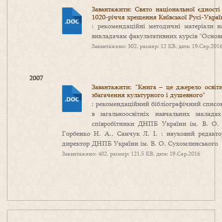
Завантажити: Свято національної єдності
1020-річчя хрещення Київської Русі-Украї
: рекомендаційні методичні матеріали н
викладачам факультативних курсів "Основ
Завантажено: 302, размер: 12 KB, дата: 19.Сер.201
2007
Завантажити: "Книга – це джерело освіти
збагачення культурного і душевного"
: рекомендаційний бібліографічний списо
в загальноосвітніх навчальних заклада
співробітники ДНПБ України ім. В. О. 
Горбенко Н. А., Самчук Л. І. ; науковий редактор
директор ДНПБ України ім. В. О. Сухомлинського
Завантажено: 402, размер: 121.5 KB, дата: 19.Сер.2016