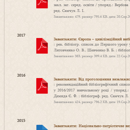
закл. заг. серед. освіти / упоряд.: Вербова
ред. Самчук Л. І.
Завантажено: 479, размер: 795.6 KB, дата: 20.Сер.
2017
Завантажити: Європа – цивілізаційний виб
: рек. бібліогр. список до Першого уроку у
Литовченко О. В., Шевченко В. Б. ; бібліог
Завантажено: 383, размер: 399.4 KB, дата: 22.Сер.
2016
Завантажити: Від проголошення незалежно
: рекомендаційний бібліографічний спис
у 2016/2017 навчальному році / упоряд.:
Демида Є. Ф. ; бібліограф. ред. Самчук Л. 
Завантажено: 424, размер: 796.2 KB, дата: 19.Сер.
2015
Завантажити: Національно-патріотичне вих