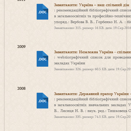
Завантажити: Україна – наш спільний дім
: рекомендаційний бібліографічний списо
в загальноосвітніх та професійно-технічн
упоряд.: Вербова В. В., Горбенко Н. А. ; бі
Завантажено: 315, размер: 16 KB, дата: 19.Сер.201
2009
Завантажити: Незалежна Україна - спільний
: webліографічний список для проведен
закладах України
Завантажено: 326, размер: 60.5 KB, дата: 19.Сер.20
2008
Завантажити: Державний прапор України 
: рекомендаційний бібліографічний списо
в загальноосвітніх навчальних закладах 
В., Лисиця Н. В. ; наук. ред.: Тишковець О
Завантажено: 335, размер: 74.5 KB, дата: 19.Сер.20