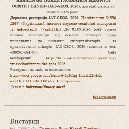
АНАЛІТИЧНІ ТРЕНДИ
ГЛОБАЛЬНОЇ ВІДКРИТОЇ
ОСВІТИ І НАУКИ
» (IAT-GEOS, 2026),
яка відбудеться 28
жовтня 2026 року.
Державна реєстрація IAT-GEOS, 2026
:
Посвідчення №550
ДНУ «Український інститут науково-технічної експертизи
та інформації» (УкрІНТЕІ)
До
01.09.2026 року
триває
прийом пропозицій від освітніх партнерів щодо
приєднання до команди співорганізаторів та
представлення спікерів IAS-GEOS, 2026 (контакт за тел.
+380967684707).
Сайт
конференції:
https://hub.ontos.xyz/index.php/zakhody-
vniaso/konferentsii/iat-geos-2026
Реєстрація на захід за посиланням:
https://docs.google.com/forms/
d/1q2Cqq_IidSHZ2d4Rc_
u7ZDa0dLD1NIdzQMyNeuILSdI/
preview
Деталі в
інформаційному листі
.
Всі матеріали
Виставки
До ювілею Дічек Наталії Петрівни