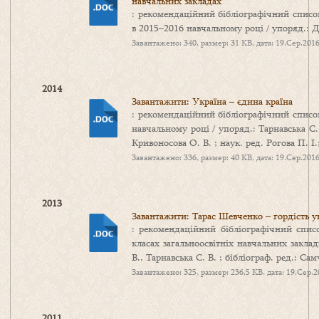
навчальних закладах
: рекомендаційний бібліографічний спис
в 2015–2016 навчальному році / упоряд.: 
Завантажено: 340, размер: 31 KB, дата: 19.Сер.201
2014
Завантажити: Україна – єдина країна
: рекомендаційний бібліографічний списо
навчальному році / упоряд.: Тарнавська С. 
Кривоносова О. В. ; наук. ред. Рогова П. І.
Завантажено: 336, размер: 40 KB, дата: 19.Сер.201
2013
Завантажити: Тарас Шевченко – гордість у
: рекомендаційний бібліографічний спис
класах загальноосвітніх навчальних заклад
В., Тарнавська С. В. ; бібліограф. ред.: Сам
Завантажено: 325, размер: 236.5 KB, дата: 19.Сер.
2011