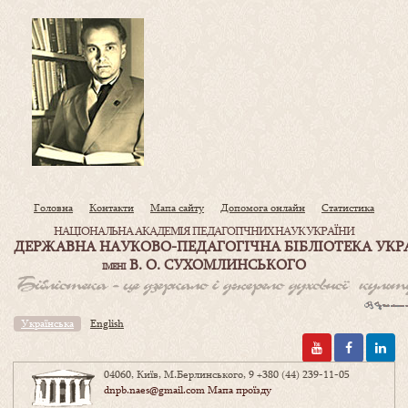
Головна
Контакти
Мапа сайту
Допомога онлайн
Статистика
НАЦІОНАЛЬНА АКАДЕМІЯ ПЕДАГОГІЧНИХ НАУК УКРАЇНИ
ДЕРЖАВНА НАУКОВО-ПЕДАГОГІЧНА БІБЛІОТЕКА УКР
В. О. СУХОМЛИНСЬКОГО
ІМЕНІ
Українська
English
04060, Київ, М.Берлинського, 9
+380 (44) 239-11-05
dnpb.naes@gmail.com
Мапа проїзду