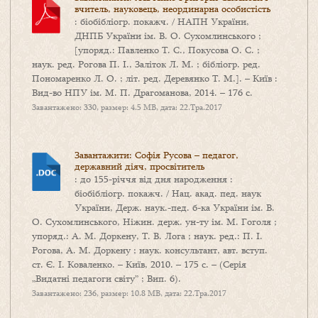
вчитель, науковець, неординарна особистість
: біобібліогр. покажч. / НАПН України,
ДНПБ України ім. В. О. Сухомлинського ;
[упоряд.: Павленко Т. С., Покусова О. С. ;
наук. ред. Рогова П. І., Заліток Л. М. ; бібліогр. ред.
Пономаренко Л. О. ; літ. ред. Деревянко Т. М.]. – Київ :
Вид-во НПУ ім. М. П. Драгоманова, 2014. – 176 с.
Завантажено: 330, размер: 4.5 MB, дата: 22.Тра.2017
Завантажити: Софія Русова – педагог,
державний діяч, просвітитель
: до 155-річчя від дня народження :
біобібліогр. покажч. / Нац. акад. пед. наук
України, Держ. наук.-пед. б-ка України ім. В.
О. Сухомлинського, Ніжин. держ. ун-ту ім. М. Гоголя ;
упоряд.: А. М. Доркену, Т. В. Лога ; наук. ред.: П. І.
Рогова, А. М. Доркену ; наук. консультант, авт. вступ.
ст. Є. І. Коваленко. – Київ, 2010. – 175 с. – (Серія
„Видатні педагоги світу” ; Вип. 6).
Завантажено: 236, размер: 10.8 MB, дата: 22.Тра.2017