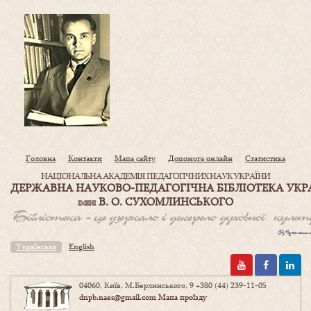
Головна
Контакти
Мапа сайту
Допомога онлайн
Статистика
НАЦІОНАЛЬНА АКАДЕМІЯ ПЕДАГОГІЧНИХ НАУК УКРАЇНИ
ДЕРЖАВНА НАУКОВО-ПЕДАГОГІЧНА БІБЛІОТЕКА УКР
В. О. СУХОМЛИНСЬКОГО
ІМЕНІ
Українська
English
04060, Київ, М.Берлинського, 9
+380 (44) 239-11-05
dnpb.naes@gmail.com
Мапа проїзду