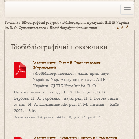
Toggle
naviga
Головна
>
Бібліографічні ресурси
>
Бібліографічна продукція ДНПБ України
A
A
ім. В. О. Сухомлинського
>
Біобібліографічні покажчики
A
Біобібліографічні покажчики
Завантажити: Віталій Станіславович
Журавський
: біобібліогр. покажч. / Акад. прав. наук
України, Укр. Акад. політ. наук, АПН
України. ДНПБ України ім. В. О.
Сухомлинського ; уклад.: Н. А. Палащина, В. В.
Вербова, Н. А. Горбенко ; наук. ред. П. І. Рогова ; відп.
за вип. Н. А. Палащина; літ. ред. Г. М. Лисиця. – Київ,
2005. – 34с.
Завантажено: 304, размер: 440.2 KB, дата: 22.Тра.2017
Завантажити: Левченко Григорій Євменович –