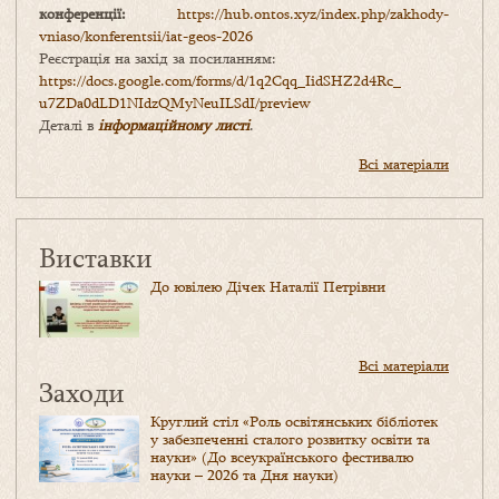
конференції:
https://hub.ontos.xyz/index.php/zakhody-
vniaso/konferentsii/iat-geos-2026
Реєстрація на захід за посиланням:
https://docs.google.com/forms/
d/1q2Cqq_IidSHZ2d4Rc_
u7ZDa0dLD1NIdzQMyNeuILSdI/
preview
Деталі в
інформаційному листі
.
Всі матеріали
Виставки
До ювілею Дічек Наталії Петрівни
Всі матеріали
Заходи
Круглий стіл «Роль освітянських бібліотек
у забезпеченні сталого розвитку освіти та
науки» (До всеукраїнського фестивалю
науки – 2026 та Дня науки)