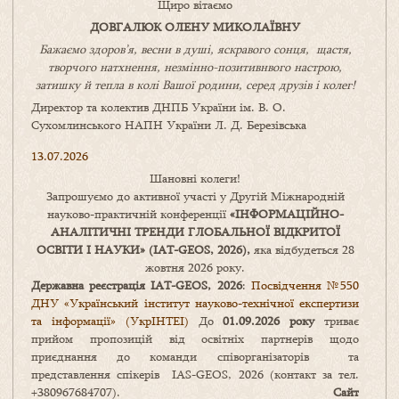
Щиро вітаємо
ДОВГАЛЮК ОЛЕНУ МИКОЛАЇВНУ
Бажаємо здоров’я, весни в душі, яскравого сонця, щастя,
творчого натхнення, незмінно-позитивнвого настрою,
затишку
й
тепла в колі
В
ашої
родини
,
серед друзів і колег!
Директор та колектив ДНПБ України ім. В. О.
Сухомлинського НАПН України Л. Д. Березівська
13.07.2026
Шановні колеги!
Запрошуємо до активної участі у Другій Міжнародній
науково-практичній конференції
«
ІНФОРМАЦІЙНО-
АНАЛІТИЧНІ ТРЕНДИ
ГЛОБАЛЬНОЇ ВІДКРИТОЇ
ОСВІТИ І НАУКИ
» (IAT-GEOS, 2026),
яка відбудеться 28
жовтня 2026 року.
Державна реєстрація IAT-GEOS, 2026
:
Посвідчення №550
ДНУ «Український інститут науково-технічної експертизи
та інформації» (УкрІНТЕІ)
До
01.09.2026 року
триває
прийом пропозицій від освітніх партнерів щодо
приєднання до команди співорганізаторів та
представлення спікерів IAS-GEOS, 2026 (контакт за тел.
+380967684707).
Сайт