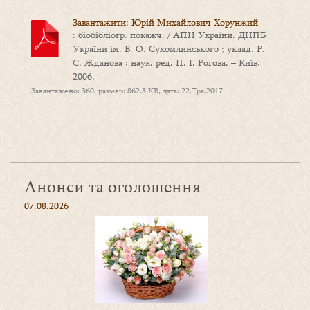
Завантажити: Юрій Михайлович Хорунжий
: біобібліогр. покажч. / АПН України. ДНПБ
України ім. В. О. Сухомлинського ; уклад. Р.
С. Жданова ; наук. ред. П. І. Рогова. – Київ,
2006.
Завантажено: 360, размер: 862.3 KB, дата: 22.Тра.2017
Анонси та оголошення
07.08.2026