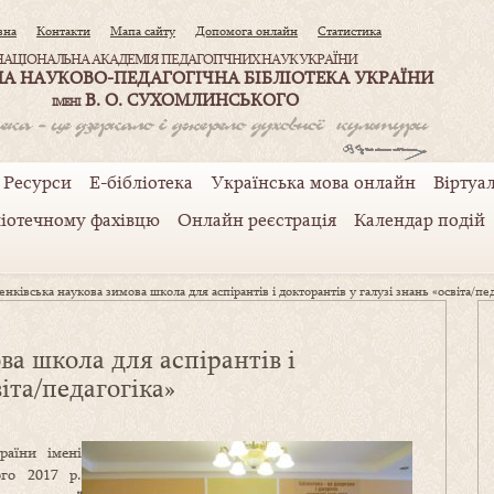
вна
Контакти
Мапа сайту
Допомога онлайн
Статистика
НАЦІОНАЛЬНА АКАДЕМІЯ ПЕДАГОГІЧНИХ НАУК УКРАЇНИ
А НАУКОВО-ПЕДАГОГІЧНА БІБЛІОТЕКА УКРАЇНИ
В. О. СУХОМЛИНСЬКОГО
ІМЕНІ
Ресурси
Е-бібліотека
Українська мова онлайн
Віртуал
ліотечному фахівцю
Онлайн реєстрація
Календар подій
енківська наукова зимова школа для аспірантів і докторантів у галузі знань «освіта/пе
ва школа для аспірантів і
віта/педагогіка»
раїни імені
го 2017 р.