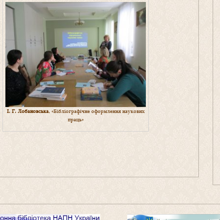
І. Г. Лобановська
, «Бібліографічне оформлення наукових
праць»