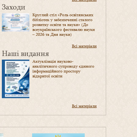
Заходи
Круглий стіл «Роль освітянських
бібліотек у забезпеченні сталого
розвитку освіти та науки» (До
всеукраїнського фестивалю науки
– 2026 та Дня науки)
Всі матеріали
Наші видання
Актуалізація науково-
аналітичного супроводу єдиного
інформаційного простору
відкритої освіти
Всі матеріали