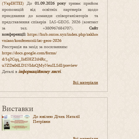
(УкрІНТЕІ)
До
01.09.2026 року
триває прийом
пропозицій від освітніх партнерів щодо
приєднання до команди співорганізаторів та
представлення спікерів IAS-GEOS, 2026 (контакт
за тел. +380967684707).
Сайт
конференції:
https://hub.ontos.xyz/index.php/zakhody-
vniaso/konferentsii/iat-geos-2026
Реєстрація на захід за посиланням:
https://docs.google.com/forms/
d/1q2Cqq_IidSHZ2d4Rc_
u7ZDa0dLD1NIdzQMyNeuILSdI/
preview
Деталі в
інформаційному листі
.
Всі матеріали
Виставки
До ювілею Дічек Наталії
Петрівни
Всі матеріали