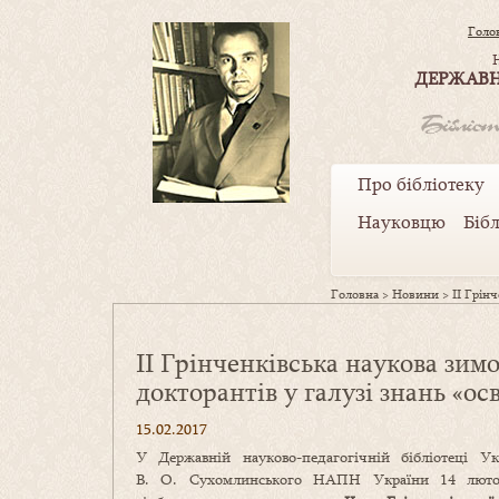
Голо
ДЕРЖАВН
Про бібліотеку
Науковцю
Біб
Головна
>
Новини
>
ІІ Грінч
ІІ Грінченківська наукова зимо
докторантів у галузі знань «ос
15.02.2017
У Державній науково-педагогічній бібліотеці Ук
В. О. Сухомлинського НАПН України 14 люто