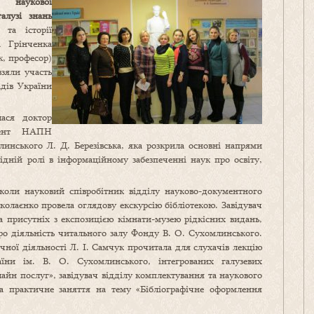
ї наукової
алузі знань
 та історії
а Грінченка
к, професор)
взяли участь
адів України
лася доктор
ндент НАПН
инського Л. Д. Березівська, яка розкрила основні напрями
овідній ролі в інформаційному забезпеченні наук про освіту,
школи науковий співробітник відділу науково-документного
іколаєнко провела оглядову екскурсію бібліотекою. Завідувач
а присутніх з експозицією кімнати-музею рідкісних видань,
 про діяльність читального залу Фонду В. О. Сухомлинського.
ічної діяльності Л. І. Самчук прочитала для слухачів лекцію
їни ім. В. О. Сухомлинського, інтегрованих галузевих
лайн послуг», завідувач відділу комплектування та наукового
а практичне заняття на тему «Бібліографічне оформлення