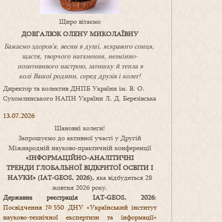
Щиро вітаємо
ДОВГАЛЮК ОЛЕНУ МИКОЛАЇВНУ
Бажаємо здоров’я, весни в душі, яскравого сонця,
щастя, творчого натхнення, незмінно-
позитивнвого настрою, затишку
й
тепла в
колі
В
ашої
родини
,
серед друзів і колег!
Директор та колектив ДНПБ України ім. В. О.
Сухомлинського НАПН України Л. Д. Березівська
13.07.2026
Шановні колеги!
Запрошуємо до активної участі у Другій
Міжнародній науково-практичній конференції
«
ІНФОРМАЦІЙНО-АНАЛІТИЧНІ
ТРЕНДИ
ГЛОБАЛЬНОЇ ВІДКРИТОЇ ОСВІТИ І
НАУКИ
» (IAT-GEOS, 2026),
яка відбудеться 28
жовтня 2026 року.
Державна реєстрація IAT-GEOS, 2026
:
Посвідчення №550 ДНУ «Український інститут
науково-технічної експертизи та інформації»