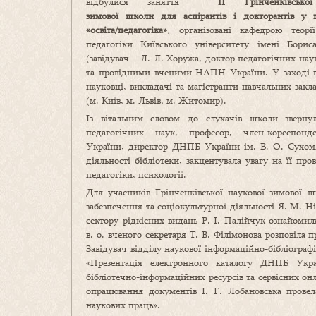
відбулися заняття
ІІ Грінченківсько
зимової
школи
для аспірантів і докторантів у г
«освіта/педагогіка»
, організовані кафедрою теорії
педагогіки Київського університету імені Борис
(завідувач – Л. Л. Хоружа, доктор педагогічних нау
та провідними вченими НАПН України.
У заході 
науковці, викладачі та магістранти навчальних закл
(м. Київ, м. Львів, м. Житомир).
Із вітальним словом до слухачів школи зверну
педагогічних наук, професор, член-кореспо
України, директор ДНПБ України ім. В. О. Сухомл
діяльності бібліотеки, закцентувала увагу на її пр
педагогіки, психології.
Для учасників Грінченківської наукової зимової 
забезпечення та соціокультурної діяльності Я. М. Н
сектору рідкісних видань Р. І. Палійчук ознайомил
в. о. вченого секретаря Т. В. Філімонова розповіла
Завідувач відділу наукової інформаційно-бібліограф
«Презентація електронного каталогу ДНПБ Укра
бібліотечно-інформаційних ресурсів та сервісних он
опрацювання документів І. Г. Лобановська провел
наукових праць».