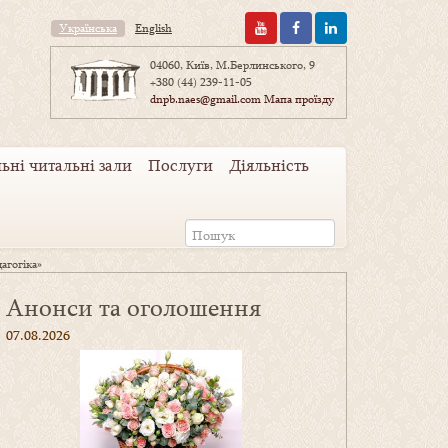
Українська
English
04060, Київ, М.Берлинського, 9
+380 (44) 239-11-05
dnpb.naes@gmail.com
Мапа проїзду
ьні читальні зали
Послуги
Діяльність
дагогіка»
Анонси та оголошення
07.08.2026