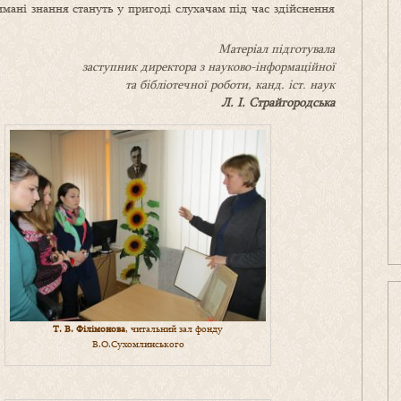
имані знання стануть у пригоді слухачам під час здійснення
Матеріал підготувала
заступник директора з науково-інформаційної
та бібліотечної роботи, канд. іст. наук
Л. І. Страйгородська
Т. В. Філімонова
, читальний зал фонду
В.О.Сухомлинського