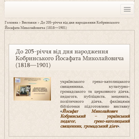
Toggle
naviga
Головна
>
Виставки
>
До 205-річчя від дня народження Кобринського
Йосафата Миколайовича (1818—1901)
До 205-річчя від дня народження
Кобринського Йосафата Миколайовича
(1818—1901)
українського греко-католицького
священника, культурно-
громадського та церковного діяча,
педагога, публіциста, мецената,
політичного діяча, фахівцями
бібліотеки підготовлено виставку
«
Йосафат Миколайович
Кобринський ‒ український
педагог, греко-католицький
священник, громадський діяч
»
.