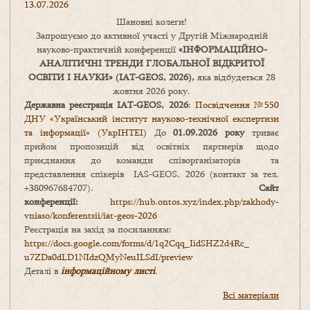
13.07.2026
Шановні колеги!
Запрошуємо до активної участі у Другій Міжнародній
науково-практичній конференції
«
ІНФОРМАЦІЙНО-
АНАЛІТИЧНІ ТРЕНДИ
ГЛОБАЛЬНОЇ ВІДКРИТОЇ
ОСВІТИ І НАУКИ
» (IAT-GEOS, 2026),
яка відбудеться 28
жовтня 2026 року.
Державна реєстрація IAT-GEOS, 2026
:
Посвідчення №550
ДНУ «Український інститут науково-технічної експертизи
та інформації» (УкрІНТЕІ)
До
01.09.2026 року
триває
прийом пропозицій від освітніх партнерів щодо
приєднання до команди співорганізаторів та
представлення спікерів IAS-GEOS, 2026 (контакт за тел.
+380967684707).
Сайт
конференції:
https://hub.ontos.xyz/index.php/zakhody-
vniaso/konferentsii/iat-geos-2026
Реєстрація на захід за посиланням:
https://docs.google.com/forms/
d/1q2Cqq_IidSHZ2d4Rc_
u7ZDa0dLD1NIdzQMyNeuILSdI/
preview
Деталі в
інформаційному листі
.
Всі матеріали