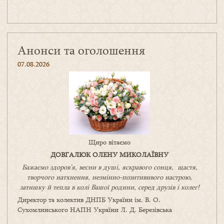
Анонси та оголошення
07.08.2026
Щиро вітаємо
ДОВГАЛЮК ОЛЕНУ МИКОЛАЇВНУ
Бажаємо здоров’я, весни в душі, яскравого сонця, щастя,
творчого натхнення, незмінно-позитивнвого настрою,
затишку
й
тепла в колі
В
ашої
родини
,
серед друзів і колег!
Директор та колектив ДНПБ України ім. В. О.
Сухомлинського НАПН України Л. Д. Березівська