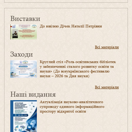
Виставки
До ювілею Дічек Наталії Петрівни
Всі матеріали
Заходи
Круглий стіл «Роль освітянських бібліотек
у забезпеченні сталого розвитку освіти та
науки» (До всеукраїнського фестивалю
науки – 2026 та Дня науки)
Всі матеріали
Наші видання
Актуалізація науково-аналітичного
супроводу єдиного інформаційного
простору відкритої освіти