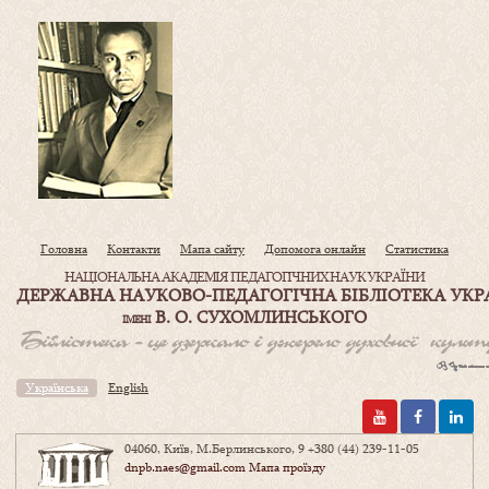
Головна
Контакти
Мапа сайту
Допомога онлайн
Статистика
НАЦІОНАЛЬНА АКАДЕМІЯ ПЕДАГОГІЧНИХ НАУК УКРАЇНИ
ДЕРЖАВНА НАУКОВО-ПЕДАГОГІЧНА БІБЛІОТЕКА УКР
В. О. СУХОМЛИНСЬКОГО
ІМЕНІ
Українська
English
04060, Київ, М.Берлинського, 9
+380 (44) 239-11-05
dnpb.naes@gmail.com
Мапа проїзду