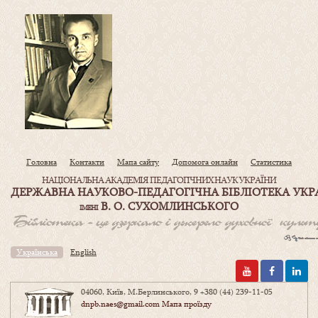
Головна
Контакти
Мапа сайту
Допомога онлайн
Статистика
НАЦІОНАЛЬНА АКАДЕМІЯ ПЕДАГОГІЧНИХ НАУК УКРАЇНИ
ДЕРЖАВНА НАУКОВО-ПЕДАГОГІЧНА БІБЛІОТЕКА УКР
В. О. СУХОМЛИНСЬКОГО
ІМЕНІ
Українська
English
04060, Київ, М.Берлинського, 9
+380 (44) 239-11-05
dnpb.naes@gmail.com
Мапа проїзду