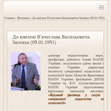
Toggle
naviga
Головна
>
Виставки
>
До ювілею В’ячеслава Васильовича Засенка (05.01.1951)
До ювілею В’ячеслава Васильовича
Засенка (05.01.1951)
доктора педагогічних наук,
професора, дійсного члена НАПН
України, заслуженого діяча науки і
техніки України, директора
Інституту спеціальної педагогіки і
психології імені Миколи Ярмаченка
НАПН України, фахівцями ДНПБ
України ім. В.О. Сухомлинського
НАПН України підготовлено
віртуальну книжкову виставку
«
Відомий фахівець у галузі
спеціальної педагогіки та
психології
»
.