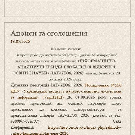
Анонси та оголошення
13.07.2026
Шановні колеги!
Запрошуємо до активної участі у Другій Міжнародній
науково-практичній конференції
«
ІНФОРМАЦІЙНО-
АНАЛІТИЧНІ ТРЕНДИ
ГЛОБАЛЬНОЇ ВІДКРИТОЇ
ОСВІТИ І НАУКИ
» (IAT-GEOS, 2026),
яка відбудеться 28
жовтня 2026 року.
Державна реєстрація IAT-GEOS, 2026
:
Посвідчення №550
ДНУ «Український інститут науково-технічної експертизи
та інформації» (УкрІНТЕІ)
До
01.09.2026 року
триває
прийом пропозицій від освітніх партнерів щодо
приєднання до команди співорганізаторів та
представлення спікерів IAS-GEOS, 2026 (контакт за тел.
+380967684707).
Сайт
конференції:
https://hub.ontos.xyz/index.php/zakhody-
vniaso/konferentsii/iat-geos-2026