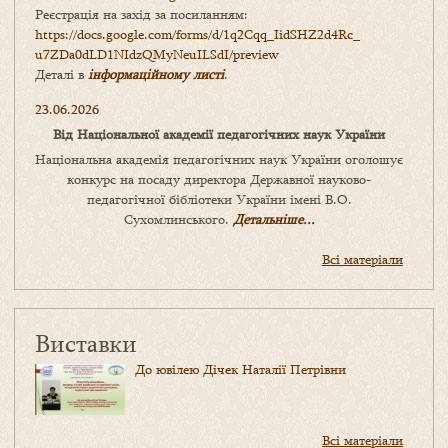
Реєстрація на захід за посиланням:
https://docs.google.com/forms/
d/1q2Cqq_IidSHZ2d4Rc_
u7ZDa0dLD1NIdzQMyNeuILSdI/
preview
Деталі в
інформаційному листі
.
23.06.2026
Від Національної академії педагогічних наук України
Національна академія педагогічних наук України оголошує
конкурс на посаду директора Державної науково-
педагогічної бібліотеки України імені В.О.
Сухомлинського.
Детальніше...
Всі матеріали
Виставки
До ювілею Дічек Наталії Петрівни
Всі матеріали