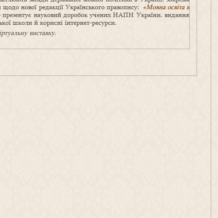
али щодо нової редакції Українського правопису;
«Мовна освіта в
–
презентує науковий доробок учених НАПН України, видання
ької школи й корисні інтернет-ресурси.
ртуальну виставку.