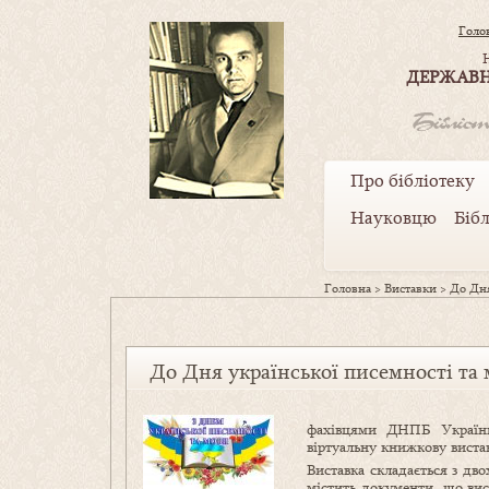
Голо
ДЕРЖАВН
Про бібліотеку
Науковцю
Біб
Головна
>
Виставки
>
До Дня
До Дня української писемності та
фахівцями ДНПБ Україн
віртуальну книжкову вист
Виставка складається з дв
містить документи, що вис