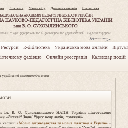
вна
Контакти
Мапа сайту
Допомога онлайн
Статистика
НАЦІОНАЛЬНА АКАДЕМІЯ ПЕДАГОГІЧНИХ НАУК УКРАЇНИ
А НАУКОВО-ПЕДАГОГІЧНА БІБЛІОТЕКА УКРАЇНИ
В. О. СУХОМЛИНСЬКОГО
ІМЕНІ
Ресурси
Е-бібліотека
Українська мова онлайн
Віртуал
ліотечному фахівцю
Онлайн реєстрація
Календар подій
 української писемності та мови
 мови
и ім. В. О. Сухомлинського НАПН України підготовлено
авку
«Вивчай! Знай! Рідну мову люби, поважай!»
.
ох частин:
«
Мовне законодавство та мовна політика в Україні
»
–
вітлюють засади державної мовної політики в Україні, зокрема