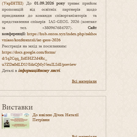
(УкрІНТЕІ)
До
01.09.2026 року
триває прийом
пропозицій від освітніх партнерів щодо
приєднання до команди співорганізаторів та
представлення спікерів IAS-GEOS, 2026 (контакт
за тел. +380967684707).
Сайт
конференції:
https://hub.ontos.xyz/index.php/zakhody-
vniaso/konferentsii/iat-geos-2026
Реєстрація на захід за посиланням:
https://docs.google.com/forms/
d/1q2Cqq_IidSHZ2d4Rc_
u7ZDa0dLD1NIdzQMyNeuILSdI/
preview
Деталі в
інформаційному листі
.
Всі матеріали
Виставки
До ювілею Дічек Наталії
Петрівни
Всі матеріали