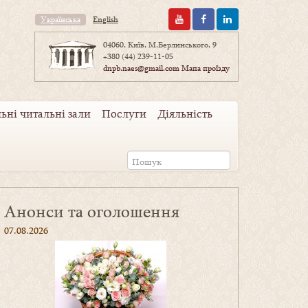
Українська
English
04060, Київ, М.Берлинського, 9
+380 (44) 239-11-05
dnpb.naes@gmail.com
Мапа проїзду
ьні читальні зали
Послуги
Діяльність
Анонси та оголошення
07.08.2026