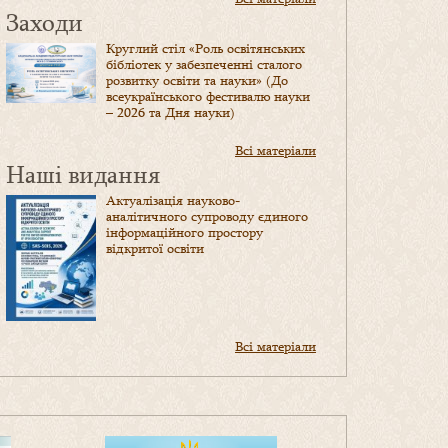
Заходи
Круглий стіл «Роль освітянських
бібліотек у забезпеченні сталого
розвитку освіти та науки» (До
всеукраїнського фестивалю науки
– 2026 та Дня науки)
Всі матеріали
Наші видання
Актуалізація науково-
аналітичного супроводу єдиного
інформаційного простору
відкритої освіти
Всі матеріали