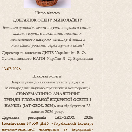
Щиро вітаємо
ДОВГАЛЮК ОЛЕНУ МИКОЛАЇВНУ
Бажаємо здоров’я, весни в душі, яскравого сонця,
щастя, творчого натхнення, незмінно-
позитивнвого настрою, затишку
й
тепла в
колі
В
ашої
родини
,
серед друзів і колег!
Директор та колектив ДНПБ України ім. В. О.
Сухомлинського НАПН України Л. Д. Березівська
13.07.2026
Шановні колеги!
Запрошуємо до активної участі у Другій
Міжнародній науково-практичній конференції
«
ІНФОРМАЦІЙНО-АНАЛІТИЧНІ
ТРЕНДИ
ГЛОБАЛЬНОЇ ВІДКРИТОЇ ОСВІТИ І
НАУКИ
» (IAT-GEOS, 2026),
яка відбудеться 28
жовтня 2026 року.
Державна реєстрація IAT-GEOS, 2026
:
Посвідчення №550 ДНУ «Український інститут
науково-технічної експертизи та інформації»