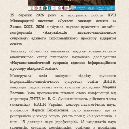
25 березня 2026 року
за програмою роботи
XVІІ
Міжнародної виставки «Сучасні заклади освіти»
та
Forum SOIS,
2026
відбулася науково-практична онлайн-
конференція
«Актуалізація науково-аналітичного
супроводу єдиного інформаційного простору відкритої
освіти».
Тематику обрано на виконання завдань концептуально-
аналітичного етапу планового наукового дослідження
«Науково-аналітичний супровід єдиного інформаційного
простору відкритої освіти».
Модерувала захід завідувач відділу наукового
інформаційно-аналітичного супроводу освіти ДНПБ,
кандидат педагогічних наук, старший дослідник
Марина
Ростока.
Вона проголосила вітальне слово конференції від
директора ДНПБ ім. В. О. Сухомлинського, дійсного члена
(академіка) НАПН України, доктора педагогічних наук,
професора
Лариси Березівської
. Було зазначено, що за
реєстрацією у заході беруть участь понад 250 учасників, з
них 15 докторів наук (професорів), 18 кандидатів наук
(доцентів, старших дослідників), освітяни з провідних