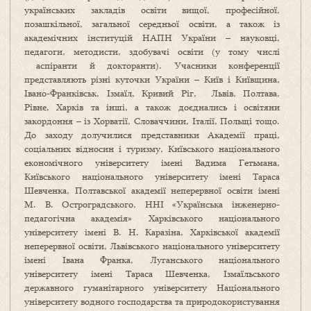
українських закладів освіти вищої, професійної,
позашкільної, загальної середньої освіти, а також із
академічних інституцій НАПН України – науковці,
педагоги, методисти, здобувачі освіти (у тому числі
аспіранти й докторанти). Учасники конференції
представляють різні куточки України – Київ і Київщина,
Івано-Франківськ, Ізмаїл, Кривий Ріг, Львів, Полтава,
Рівне, Харків та інші, а також доєднались і освітяни
закордоння – із Хорватії, Словаччини, Італії, Польщі тощо.
До заходу долучилися представники Академії праці,
соціальних відносин і туризму, Київського національного
економічного університету імені Вадима Гетьмана,
Київського національного університету імені Тараса
Шевченка, Полтавської академії неперервної освіти імені
М. В. Остроградського, ННІ «Українська інженерно-
педагогічна академія» Харківського національного
університету імені В. Н. Каразіна, Харківської академії
неперервної освіти, Львівського національного університету
імені Івана Франка, Луганського національного
університету імені Тараса Шевченка, Ізмаїльського
державного гуманітарного університету Національного
університету водного господарства та природокористування