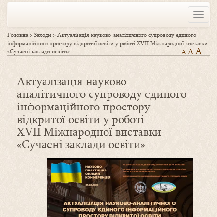
Toggle
naviga
Головна
>
Заходи
>
Актуалізація науково-аналітичного супроводу єдиного
інформаційного простору відкритої освіти у роботі XVІІ Міжнародної виставки
A
A
«Сучасні заклади освіти»
A
Актуалізація науково-
аналітичного супроводу єдиного
інформаційного простору
відкритої освіти у роботі
XVІІ Міжнародної виставки
«Сучасні заклади освіти»