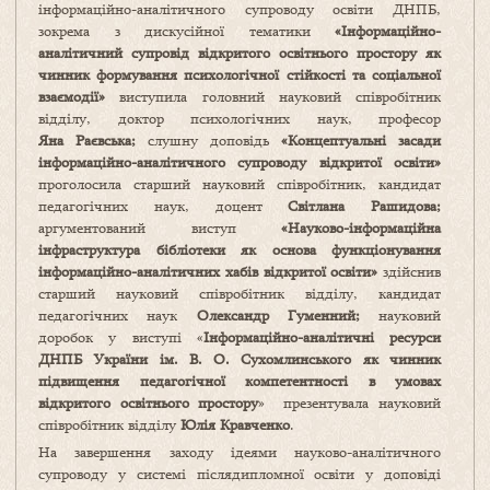
інформаційно-аналітичного супроводу освіти ДНПБ,
зокрема з дискусійної тематики
«Інформаційно-
аналітичний супровід відкритого освітнього простору як
чинник формування психологічної стійкості та соціальної
взаємодії»
виступила головний науковий співробітник
відділу, доктор психологічних наук, професор
Яна Раєвська;
слушну доповідь
«Концептуальні засади
інформаційно-аналітичного супроводу відкритої освіти»
проголосила старший науковий співробітник, кандидат
педагогічних наук, доцент
Світлана Рашидова;
аргументований виступ
«Науково-інформаційна
інфраструктура бібліотеки як основа функціонування
інформаційно-аналітичних хабів відкритої освіти»
здійснив
старший науковий співробітник відділу, кандидат
педагогічних наук
Олександр Гуменний;
науковий
доробок у виступі «
Інформаційно-аналітичні ресурси
ДНПБ України ім. В. О. Сухомлинського як чинник
підвищення педагогічної компетентності в умовах
відкритого освітнього простору
» презентувала науковий
співробітник відділу
Юлія Кравченко
.
На завершення заходу ідеями науково-аналітичного
супроводу у системі післядипломної освіти у доповіді