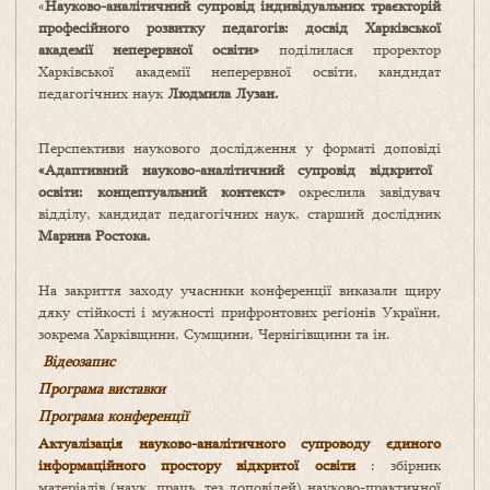
«
Науково-аналітичний супровід індивідуальних траєкторій
професійного розвитку педагогів: досвід Харківської
академії неперервної освіти»
поділилася проректор
Харківської академії неперервної освіти, кандидат
педагогічних наук
Людмила Лузан.
Перспективи наукового дослідження у форматі доповіді
«Адаптивний науково-аналітичний супровід відкритої
освіти: концептуальний контекст»
окреслила завідувач
відділу, кандидат педагогічних наук, старший дослідник
Марина Ростока.
На закриття заходу учасники конференції виказали щиру
дяку стійкості і мужності прифронтових регіонів України,
зокрема Харківщини, Сумщини, Чернігівщини та ін.
Відеозапис
Програма виставки
Програма конференції
Актуалізація науково-аналітичного супроводу єдиного
інформаційного простору відкритої освіти
: збірник
матеріалів (наук. праць, тез доповідей) науково-практичної