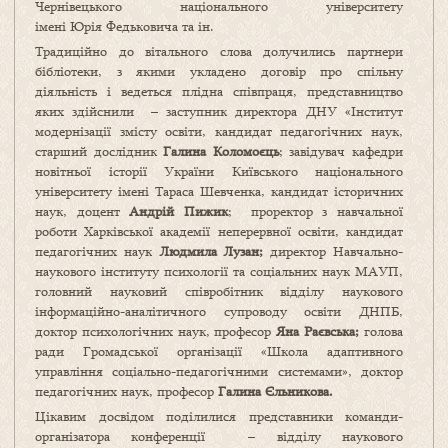
Чернівецького національного університету
імені Юрія Федьковича та ін.
Традиційно до вітального слова долучились партнери
бібліотеки, з якими укладено договір про спільну
діяльність і ведеться плідна співпраця, представництво
яких здійснили – заступник директора ДНУ «Інститут
модернізації змісту освіти, кандидат педагогічних наук,
старший дослідник
Галина Коломоєць
; завідувач кафедри
новітньої історії України Київського національного
університету імені Тараса Шевченка, кандидат історичних
наук, доцент
Андрій Пижик
; проректор з навчальної
роботи Харківської академії неперервної освіти, кандидат
педагогічних наук
Людмила Лузан;
директор Навчально-
наукового інституту психології та соціальних наук МАУП,
головний науковий співробітник відділу наукового
інформаційно-аналітичного супроводу освіти ДНПБ,
доктор психологічних наук, професор
Яна Раєвська;
голова
ради Громадської організації «Школа адаптивного
управління соціально-педагогічними системами», доктор
педагогічних наук, професор
Галина Єльникова.
Цікавим досвідом поділилися представники команди-
організатора конференції – відділу наукового