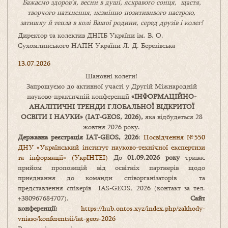
Бажаємо здоров’я, весни в душі, яскравого сонця, щастя,
творчого натхнення, незмінно-позитивнвого настрою,
затишку
й
тепла в колі
В
ашої
родини
,
серед друзів і колег!
Директор та колектив ДНПБ України ім. В. О.
Сухомлинського НАПН України Л. Д. Березівська
13.07.2026
Шановні колеги!
Запрошуємо до активної участі у Другій Міжнародній
науково-практичній конференції
«
ІНФОРМАЦІЙНО-
АНАЛІТИЧНІ ТРЕНДИ
ГЛОБАЛЬНОЇ ВІДКРИТОЇ
ОСВІТИ І НАУКИ
» (IAT-GEOS, 2026),
яка відбудеться 28
жовтня 2026 року.
Державна реєстрація IAT-GEOS, 2026
:
Посвідчення №550
ДНУ «Український інститут науково-технічної експертизи
та інформації» (УкрІНТЕІ)
До
01.09.2026 року
триває
прийом пропозицій від освітніх партнерів щодо
приєднання до команди співорганізаторів та
представлення спікерів IAS-GEOS, 2026 (контакт за тел.
+380967684707).
Сайт
конференції:
https://hub.ontos.xyz/index.php/zakhody-
vniaso/konferentsii/iat-geos-2026