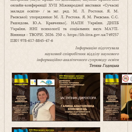
онлайн-конференції XVII Міжнародної виставки «Сучасні
заклади освіти» / за заг. ред. М. Л. Ростоки, Я. М.
Раєвської; упорядники: М. Л. Ростока, Я. М. Раєвська, С.С.
Рашидова, Ю.А. Кравченко], НАПН України, ДНПБ
України, ННІ психології та соціальних наук МАУП.
Вінниця : ТВОРИ, 2026. 250 с. https://lib.iitta.gov.ua/749257
ISBN 978-617-8845-47-6
Інформацію підготувала
науковий співробітник відділу наукового
інформаційно-аналітичного супроводу освіти
Тетяна Годецька