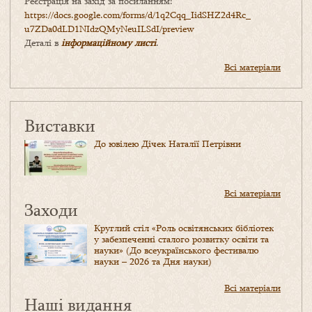
Реєстрація на захід за посиланням:
https://docs.google.com/forms/
d/1q2Cqq_IidSHZ2d4Rc_
u7ZDa0dLD1NIdzQMyNeuILSdI/
preview
Деталі в
інформаційному листі
.
Всі матеріали
Виставки
До ювілею Дічек Наталії Петрівни
Всі матеріали
Заходи
Круглий стіл «Роль освітянських бібліотек
у забезпеченні сталого розвитку освіти та
науки» (До всеукраїнського фестивалю
науки – 2026 та Дня науки)
Всі матеріали
Наші видання