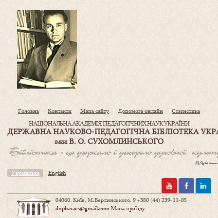
Головна
Контакти
Мапа сайту
Допомога онлайн
Статистика
НАЦІОНАЛЬНА АКАДЕМІЯ ПЕДАГОГІЧНИХ НАУК УКРАЇНИ
ДЕРЖАВНА НАУКОВО-ПЕДАГОГІЧНА БІБЛІОТЕКА УКР
В. О. СУХОМЛИНСЬКОГО
ІМЕНІ
Українська
English
04060, Київ, М.Берлинського, 9
+380 (44) 239-11-05
dnpb.naes@gmail.com
Мапа проїзду