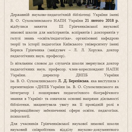
Державній науково-педагогічній бібліотеці України імені
В. О. Сухомлинського НАПН України
21 лютого 2018 р.
відбулися заняття ІІІ Грінченківської наукової
зимової школи для магістрантів, аспірантів і докторантів у
галузі знань «освіта/педагогіка», організовані кафедрою
теорії та історії педагогіки Київського університету імені
Бориса Грінченка (завідувач – Л. Л. Хоружа, доктор
педагогічних наук, професор).
Із вітальним словом до слухачів школи звернулася доктор
педагогічних наук, професор, член-кореспондент НАПН
України, директор ДНПБ України
ім. В. О. Сухомлинського
Л.
Д. Березівська
, яка виступила з
презентацією «ДНПБ України ім. В. О. Сухомлинського як
інтегратор і поширювач педагогічного біографічного
знання в Україні» та означила основні напрями діяльності
бібліотеки, закцентувала увагу на її провідній ролі в
інформаційному забезпеченні сфери освіти, педагогіки,
психології.
Для учасників Грінченківської наукової зимової школи
науковий співробітник відділу науково-документного