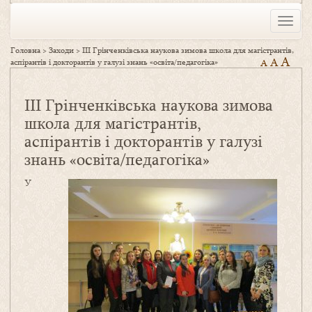
Toggle
naviga
Головна
>
Заходи
>
ІІІ Грінченківська наукова зимова школа для магістрантів,
A
A
аспірантів і докторантів у галузі знань «освіта/педагогіка»
A
ІІІ Грінченківська наукова зимова
школа для магістрантів,
аспірантів і докторантів у галузі
знань «освіта/педагогіка»
У