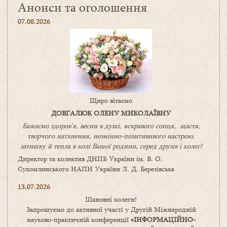
Анонси та оголошення
07.08.2026
Щиро вітаємо
ДОВГАЛЮК ОЛЕНУ МИКОЛАЇВНУ
Бажаємо здоров’я, весни в душі, яскравого сонця, щастя,
творчого натхнення, незмінно-позитивнвого настрою,
затишку
й
тепла в колі
В
ашої
родини
,
серед друзів і колег!
Директор та колектив ДНПБ України ім. В. О.
Сухомлинського НАПН України Л. Д. Березівська
13.07.2026
Шановні колеги!
Запрошуємо до активної участі у Другій Міжнародній
науково-практичній конференції
«
ІНФОРМАЦІЙНО-