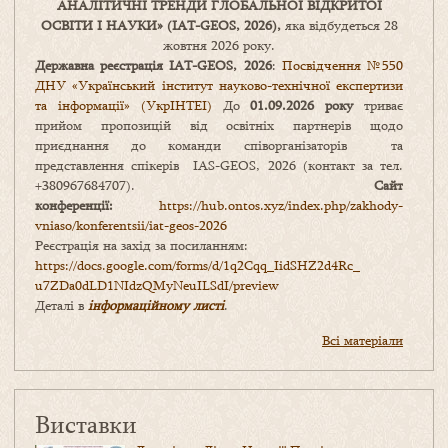
АНАЛІТИЧНІ ТРЕНДИ
ГЛОБАЛЬНОЇ ВІДКРИТОЇ
ОСВІТИ І НАУКИ
» (IAT-GEOS, 2026),
яка відбудеться 28
жовтня 2026 року.
Державна реєстрація IAT-GEOS, 2026
:
Посвідчення №550
ДНУ «Український інститут науково-технічної експертизи
та інформації» (УкрІНТЕІ)
До
01.09.2026 року
триває
прийом пропозицій від освітніх партнерів щодо
приєднання до команди співорганізаторів та
представлення спікерів IAS-GEOS, 2026 (контакт за тел.
+380967684707).
Сайт
конференції:
https://hub.ontos.xyz/index.php/zakhody-
vniaso/konferentsii/iat-geos-2026
Реєстрація на захід за посиланням:
https://docs.google.com/forms/
d/1q2Cqq_IidSHZ2d4Rc_
u7ZDa0dLD1NIdzQMyNeuILSdI/
preview
Деталі в
інформаційному листі
.
Всі матеріали
Виставки