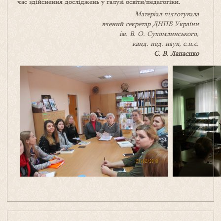
час здійснення досліджень у галузі освіти/педагогіки.
Матеріал підготувала
вчений секретар
ДНПБ України
ім.
В. О. Сухомлинського,
канд.
пед
. наук
, с.н.с.
С
.
В
.
Лапаєнко