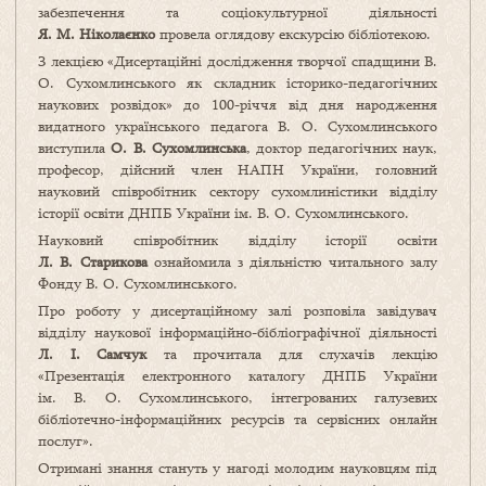
забезпечення та соціокультурної діяльності
Я. М. Ніколаєнко
провела оглядову екскурсію бібліотекою.
З лекцією «Дисертаційні дослідження творчої спадщини В.
О. Сухомлинського як складник історико-педагогічних
наукових розвідок» до 100-річчя від дня народження
видатного українського педагога В. О. Сухомлинського
виступила
О. В. Сухомлинська
, доктор педагогічних наук,
професор, дійсний член НАПН України, головний
науковий співробітник сектору сухомлиністики відділу
історії освіти ДНПБ України ім. В. О. Сухомлинського.
Науковий співробітник відділу історії освіти
Л. В. Старикова
ознайомила з діяльністю читального залу
Фонду В. О. Сухомлинського.
Про роботу у дисертаційному залі розповіла завідувач
відділу наукової інформаційно-бібліографічної діяльності
Л. І. Самчук
та прочитала для слухачів лекцію
«Презентація електронного каталогу ДНПБ України
ім. В. О. Сухомлинського, інтегрованих галузевих
бібліотечно-інформаційних ресурсів та сервісних онлайн
послуг».
Отримані знання стануть у нагоді молодим науковцям під