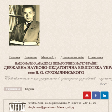
Головна
Контакти
Мапа сайту
Допомога онлайн
Статистика
НАЦІОНАЛЬНА АКАДЕМІЯ ПЕДАГОГІЧНИХ НАУК УКРАЇНИ
ДЕРЖАВНА НАУКОВО-ПЕДАГОГІЧНА БІБЛІОТЕКА УКР
В. О. СУХОМЛИНСЬКОГО
ІМЕНІ
Українська
English
04060, Київ, М.Берлинського, 9
+380 (44) 239-11-05
dnpb.naes@gmail.com
Мапа проїзду