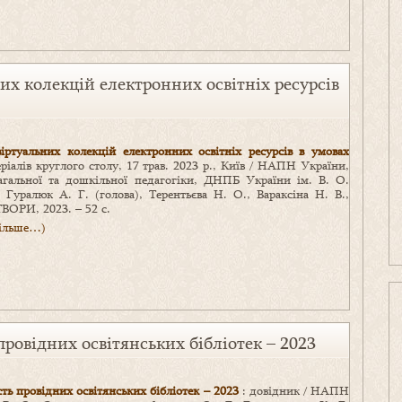
х колекцій електронних освітніх ресурсів
ртуальних колекцій електронних освітніх ресурсів в умовах
еріалів круглого столу, 17 трав. 2023 р., Київ / НАПН України,
 загальної та дошкільної педагогіки, ДНПБ України ім. В. О.
 Гуралюк А. Г. (голова), Терентьєва Н. О., Вараксіна Н. В.,
ТВОРИ, 2023. – 52 с.
більше…)
ровідних освітянських бібліотек – 2023
ть провідних освітянських бібліотек – 2023
: довідник / НАПН