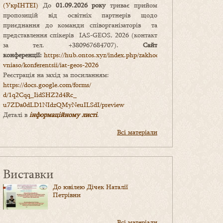
(УкрІНТЕІ)
До
01.09.2026 року
триває прийом
пропозицій від освітніх партнерів щодо
приєднання до команди співорганізаторів та
представлення спікерів IAS-GEOS, 2026 (контакт
за тел. +380967684707).
Сайт
конференції:
https://hub.ontos.xyz/index.php/zakhody-
vniaso/konferentsii/iat-geos-2026
Реєстрація на захід за посиланням:
https://docs.google.com/forms/
d/1q2Cqq_IidSHZ2d4Rc_
u7ZDa0dLD1NIdzQMyNeuILSdI/
preview
Деталі в
інформаційному листі
.
Всі матеріали
Виставки
До ювілею Дічек Наталії
Петрівни
Всі матеріали