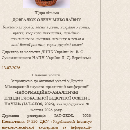
Щиро вітаємо
ДОВГАЛЮК ОЛЕНУ МИКОЛАЇВНУ
Бажаємо здоров’я, весни в душі, яскравого сонця,
щастя, творчого натхнення, незмінно-
позитивнвого настрою, затишку
й
тепла в
колі
В
ашої
родини
,
серед друзів і колег!
Директор та колектив ДНПБ України ім. В. О.
Сухомлинського НАПН України Л. Д. Березівська
13.07.2026
Шановні колеги!
Запрошуємо до активної участі у Другій
Міжнародній науково-практичній конференції
«
ІНФОРМАЦІЙНО-АНАЛІТИЧНІ
ТРЕНДИ
ГЛОБАЛЬНОЇ ВІДКРИТОЇ ОСВІТИ І
НАУКИ
» (IAT-GEOS, 2026),
яка відбудеться 28
жовтня 2026 року.
Державна реєстрація IAT-GEOS, 2026
:
Посвідчення №550 ДНУ «Український інститут
науково-технічної експертизи та інформації»