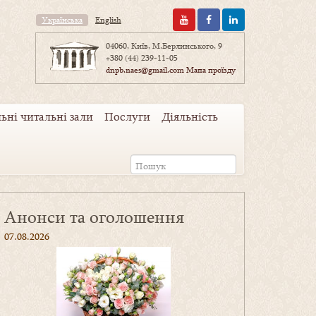
Українська
English
04060, Київ, М.Берлинського, 9
+380 (44) 239-11-05
dnpb.naes@gmail.com
Мапа проїзду
ьні читальні зали
Послуги
Діяльність
Анонси та оголошення
07.08.2026