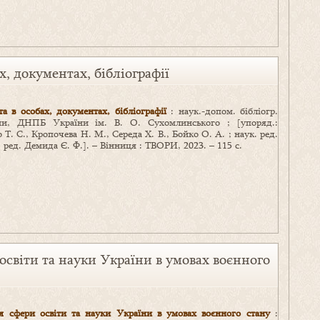
х, документах, бібліографії
та в особах, документах, бібліографії
: наук.-допом. бібліогр.
и, ДНПБ України ім. В. О. Сухомлинського ; [упоряд.:
 Т. С., Кропочева Н. М., Середа Х. В., Бойко О. А. ; наук. ред.
р. ред. Демида Є. Ф.]. – Вінниця : ТВОРИ, 2023. – 115 с.
освіти та науки України в умовах воєнного
я сфери освіти та науки України в умовах воєнного стану
: