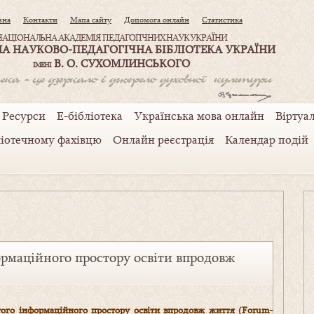
вна
Контакти
Мапа сайту
Допомога онлайн
Статистика
НАЦІОНАЛЬНА АКАДЕМІЯ ПЕДАГОГІЧНИХ НАУК УКРАЇНИ
А НАУКОВО-ПЕДАГОГІЧНА БІБЛІОТЕКА УКРАЇНИ
В. О. СУХОМЛИНСЬКОГО
ІМЕНІ
Ресурси
Е-бібліотека
Українська мова онлайн
Віртуал
ліотечному фахівцю
Онлайн реєстрація
Календар подій
ормаційного простору освіти впродовж
того інформаційного простору освіти впродовж життя (Forum-