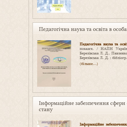
Педагогічна наука та освіта в особа
Педагогічна наука та осві
покажч. / НАПН Україн
Березівська Л. Д., Павленко
Березівська Л. Д. ; бібліог
(більше…)
Інформаційне забезпечення сфери 
стану
Інформаційне забезпеченн