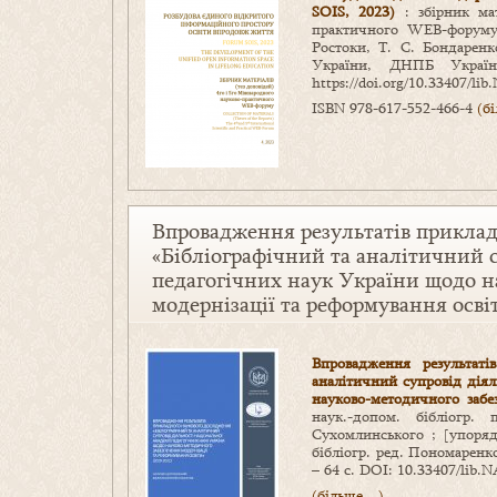
SOIS, 2023)
: збірник мат
практичного WEB-форуму (
Ростоки, Т. С. Бондаре
України, ДНПБ Украї
https://doi.org/10.33407/li
ISBN 978-617-552-466-4
(б
Впровадження результатів прикла
«Бібліографічний та аналітичний с
педагогічних наук України щодо 
модернізації та реформування осві
Впровадження результаті
аналітичний супровід діял
науково-методичного забе
наук.-допом. бібліог
Сухомлинського ; [упоряд
бібліогр. ред. Пономаренко
– 64 с. DOI: 10.33407/lib.
(більше…)