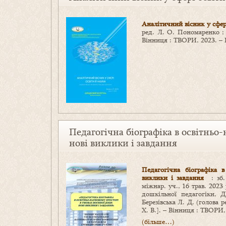
Аналітичний вісник у сфер
ред. Л. О. Пономаренко 
Вінниця : ТВОРИ, 2023. – В
Педагогічна біографіка в освітньо-
нові виклики і завдання
Педагогічна біографіка в
виклики і завдання
: зб. 
міжнар. уч., 16 трав. 2023
дошкільної педагогіки, 
Березівська Л. Д. (голова 
Х. В.]. – Вінниця : ТВОРИ,
(більше…)