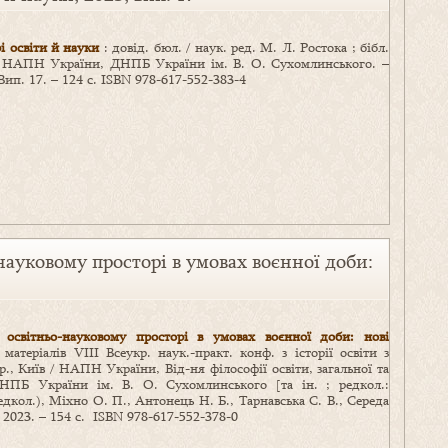
і освіти й науки
: довід. бюл. / наук. ред. М. Л. Ростока ; бібл.
; НАПН України, ДНПБ України ім. В. О. Сухомлинського. –
ип. 17. – 124 с. ISBN 978-617-552-383-4
науковому просторі в умовах воєнної доби:
 освітньо-науковому просторі в умовах воєнної доби: нові
матеріалів VІІІ Всеукр. наук.-практ. конф. з історії освіти з
 р., Київ / НАПН України, Від-ня філософії освіти, загальної та
ДНПБ України ім. В. О. Сухомлинського [та ін. ; редкол.:
редкол.), Міхно О. П., Антонець Н. Б., Тарнавська С. В., Середа
 2023. – 154 с. ISBN 978-617-552-378-0