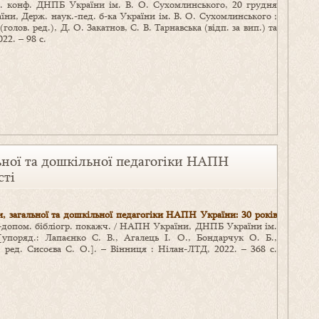
акт. конф. ДНПБ України ім. В. О. Сухомлинського, 20 грудня
їни, Держ. наук.-пед. б-ка України ім. В. О. Сухомлинського ;
(голов. ред.), Д. О. Закатнов, С. В. Тарнавська (відп. за вип.) та
22. – 98 с.
льної та дошкільної педагогіки НАПН
сті
ти, загальної та дошкільної педагогіки НАПН України: 30 років
-допом. бібліогр. покажч. / НАПН України, ДНПБ України ім.
упоряд.: Лапаєнко С. В., Агалець І. О., Бондарчук О. Б.,
к. ред. Сисоєва С. О.]. – Вінниця : Нілан-ЛТД, 2022. – 368 с.