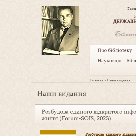
Голо
ДЕРЖАВН
Про бібліотеку
Науковцю
Біб
Головна
>
Наши видання
Наши видання
Розбудова єдиного відкритого інф
життя (Forum-SOIS, 2023)
Розбудова єдиного відкри