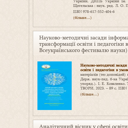
України, ДНПБ України ім. 
Щегельська ; наук. ред. Л. О. 
ISBN 978-617-552-404-6
(більше…)
Науково-методичні засади інформ
трансформації освіти і педагогіки 
Всеукраїнського фестивалю науки)
Науково-методичні засади
освіти і педагогіки в умо
матеріалів (тез доповідей) 
Держ. наук-пед. б-ка Украї
упоряд.), І. Е. Коваленко, 
ТВОРИ, 2023. – 89 с. ISBN
(більше…)
Аналітичний вісник у сфері освіти 