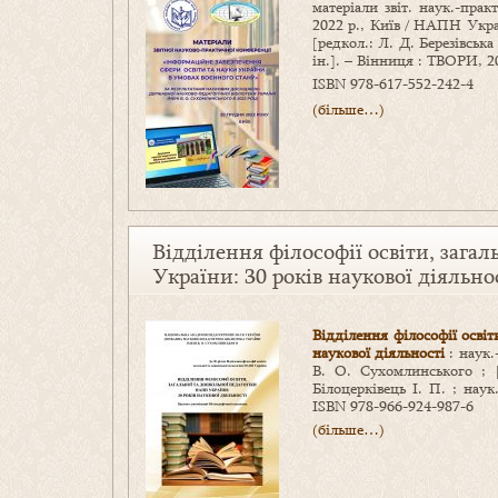
матеріали звіт. наук.-пр
2022 р., Київ / НАПН Укра
[редкол.: Л. Д. Березівська 
ін.]. – Вінниця : ТВОРИ, 20
ISBN 978-617-552-242-4
(більше…)
Відділення філософії освіти, зага
України: 30 років наукової діяльно
Відділення філософії осві
наукової діяльності
: наук.
В. О. Сухомлинського ; [
Білоцерківець І. П. ; нау
ISBN 978-966-924-987-6
(більше…)