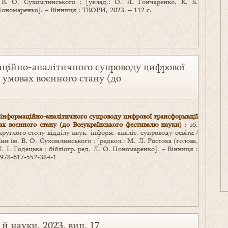
В. О. Сухомлинського ; [уклад.: О. Л. Гончаренко, К. Б.
Пономаренко]. – Вінниця : ТВОРИ, 2023. – 112 c.
аційно-аналітичного супроводу цифрової
в умовах воєнного стану (до
 інформаційно-аналітичного супроводу цифрової трансформації
вах воєнного стану (до Всеукраїнського фестивалю науки)
: зб.
круглого столу відділу наук. інформ.-аналіт. супроводу освіти /
ни ім. В. О. Сухомлинського ; [редкол.: М. Л. Ростока (голова,
Т. І. Годецька ; бібліогр. ред. Л. О. Пономаренко]. – Вінниця :
 978-617-552-384-1
й науки, 2023, вип. 17