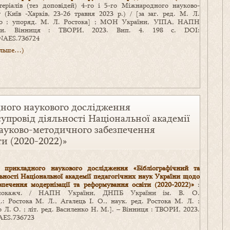
еріалів (тез доповідей) 4-го і 5-го Міжнародного науково-
Київ -Харків, 23-26 травня 2023 р.) / [за заг. ред. М. Л.
нко ; упоряд. М. Л. Ростока] ; МОН України, УІПА, НАПН
ни. Вінниця : ТВОРИ, 2023. Вип. 4. 198 с. DOI:
b.NAES.736724
ільше…)
дного наукового дослідження
упровід діяльності Національної академії
науково-методичного забезпечення
ти (2020-2022)»
в прикладного наукового дослідження «Бібліографічний та
ьності Національної академії педагогічних наук України щодо
зпечення модернізації та реформування освіти (2020-2022)»
:
р. покажч. / НАПН України, ДНПБ України ім. В. О.
.: Ростока М. Л., Агалець І. О., наук. ред. Ростока М. Л. ;
 Л. О. ; літ. ред. Василенко Н. М.]. – Вінниця : ТВОРИ, 2023.
NAES.736723