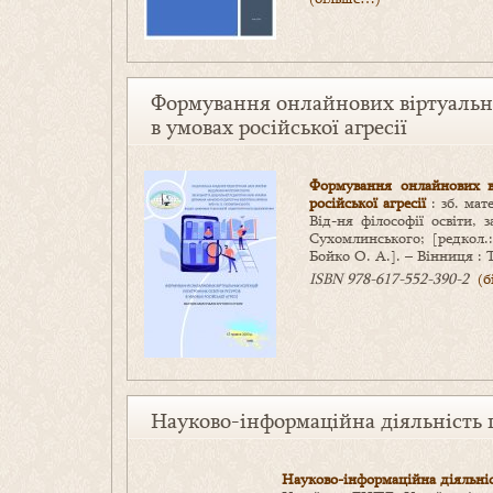
Формування онлайнових віртуальни
в умовах російської агресії
Формування онлайнових ві
російської агресії
: зб. мат
Від-ня філософії освіти,
Сухомлинського; [редкол.:
Бойко О. А.]. – Вінниця : 
ISBN 978-617-552-390-2
(
Науково-інформаційна діяльність п
Науково-інформаційна діяльніс