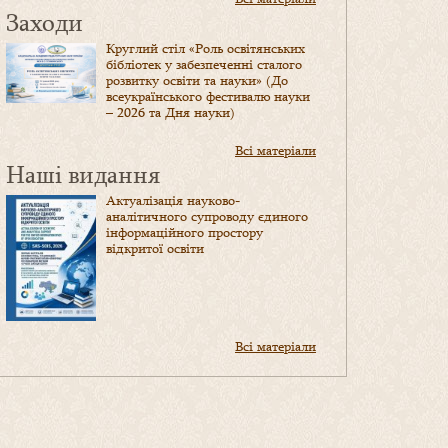
Заходи
Круглий стіл «Роль освітянських
бібліотек у забезпеченні сталого
розвитку освіти та науки» (До
всеукраїнського фестивалю науки
– 2026 та Дня науки)
Всі матеріали
Наші видання
Актуалізація науково-
аналітичного супроводу єдиного
інформаційного простору
відкритої освіти
Всі матеріали