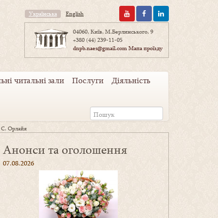
Українська
English
04060, Київ, М.Берлинського, 9
+380 (44) 239-11-05
dnpb.naes@gmail.com
Мапа проїзду
ьні читальні зали
Послуги
Діяльність
 С. Орлайя
Анонси та оголошення
07.08.2026