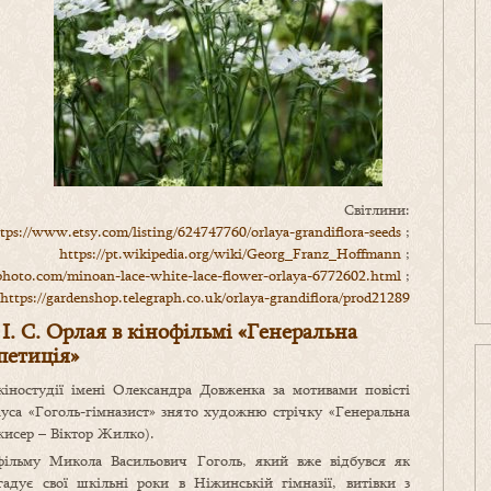
Світлини:
tps://www.etsy.com/listing/624747760/orlaya-grandiflora-seeds
;
https://pt.wikipedia.org/wiki/Georg_Franz_Hoffmann
;
hoto.com/minoan-lace-white-lace-flower-orlaya-6772602.html
;
https://gardenshop.telegraph.co.uk/orlaya-grandiflora/prod21289
І. С. Орлая в кінофільмі
«Генеральна
петиція»
кіностудії імені Олександра Довженка за мотивами повісті
уса «Гоголь-гімназист» знято художню стрічку «Генеральна
жисер – Віктор Жилко).
фільму Микола Васильович Гоголь, який вже відбувся як
гадує свої шкільні роки в Ніжинській гімназії, витівки з