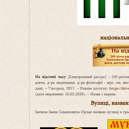
національн
На відстані часу
[Електронний ресурс] : 245-річчя
діяча, д-ра медицини, д-ра філософії : вірт. кн. вист
дані. – Ужгород, 2017. – Режим доступу:
https://dr
(дата звернення: 10.02.2020). – Назва з екрана.
Вулиці, названі
Іменем Івана Семеновича Орлая названо вулиці в трьо