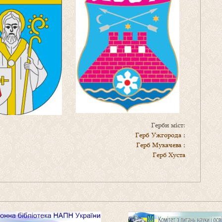
Герби міст:
Герб Ужгорода
;
Герб Мукачева
;
Герб Хуста