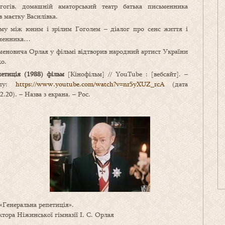
гогів, домашній аматорський театр батька письменника
в маєтку Василівка.
му між юним і зрілим Гоголем – діалог про сенс життя і
ьменника…
меновича Орлая у фільмі відтворив народний артист України
о.
петиція (1988) фільм
[Кінофільм] // YouTube : [вебсайт]. –
упу:
https://www.youtube.com/watch?v=nr5yXUZ_rcA
(дата
2.20). – Назва з екрана. – Рос.
«Генеральна репетиція».
тора Ніжинської гімназії І. С. Орлая