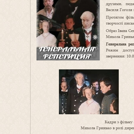
друзями, педа
Василя Гоголя 
Протягом філь
творчості пис
Образ Івана Се
Микола Гриньк
Генеральна ре
Режим дост
звернення: 10.0
Кадри з фільму 
Микола Гринько в ролі дирек