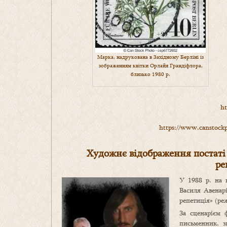
Марка, надрукована в Західному Берліні із
зображенням квітки Орлайя Грандіфлора,
близько 1980 р.
ht
https://www.canstockp
Художнє відображення постаті 
ре
У 1988 р. на 
Василя Авенарі
репетиція» (ре
За сценарієм 
письменник, з