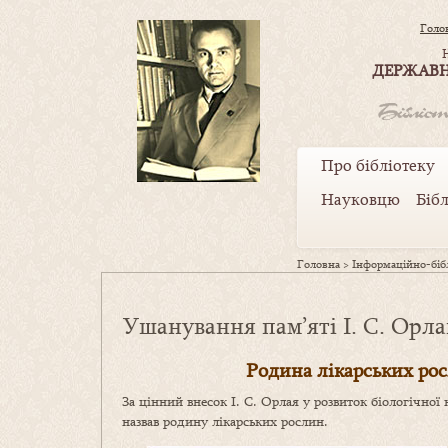
Голо
ДЕРЖАВН
Про бібліотеку
Науковцю
Біб
Головна
>
Інформаційно-бібл
Ушанування пам’яті І. С. Орл
Родина лікарських рос
За цінний внесок І. С. Орлая у розвиток біологічно
назвав родину лікарських рослин.