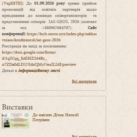
(УкрІНТЕІ)
До
01.09.2026 року
триває прийом
пропозицій від освітніх партнерів щодо
приєднання до команди співорганізаторів та
представлення спікерів IAS-GEOS, 2026 (контакт
за тел. +380967684707).
Сайт
конференції:
https://hub.ontos.xyz/index.php/zakhody-
vniaso/konferentsii/iat-geos-2026
Реєстрація на захід за посиланням:
https://docs.google.com/forms/
d/1q2Cqq_IidSHZ2d4Rc_
u7ZDa0dLD1NIdzQMyNeuILSdI/
preview
Деталі в
інформаційному листі
.
Всі матеріали
Виставки
До ювілею Дічек Наталії
Петрівни
Всі матеріали