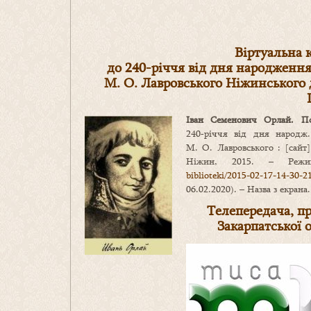
Віртуальна 
до 240-річчя від дня народження 
М. О. Лавровського Ніжинського 
Іван Семенович Орла
й.
П
240‑річчя від дня народж. 
М. О. Лавровського : [сайт
Ніжин, 2015. – Реж
biblioteki/2015-02-17-14-30-2
06.02.2020). – Назва з екрана.
Телепередача, пр
Закарпатськ
ої
о