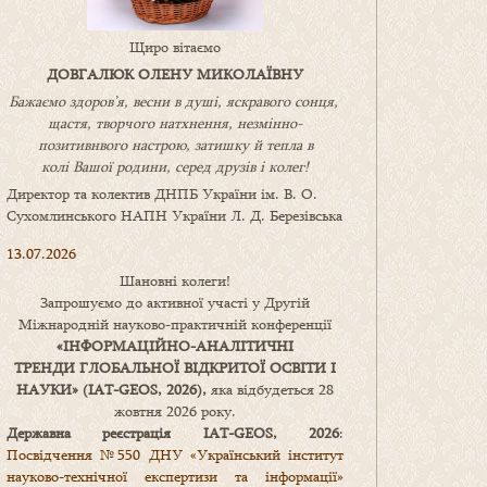
Щиро вітаємо
ДОВГАЛЮК ОЛЕНУ МИКОЛАЇВНУ
Бажаємо здоров’я, весни в душі, яскравого сонця,
щастя, творчого натхнення, незмінно-
позитивнвого настрою, затишку
й
тепла в
колі
В
ашої
родини
,
серед друзів і колег!
Директор та колектив ДНПБ України ім. В. О.
Сухомлинського НАПН України Л. Д. Березівська
13.07.2026
Шановні колеги!
Запрошуємо до активної участі у Другій
Міжнародній науково-практичній конференції
«
ІНФОРМАЦІЙНО-АНАЛІТИЧНІ
ТРЕНДИ
ГЛОБАЛЬНОЇ ВІДКРИТОЇ ОСВІТИ І
НАУКИ
» (IAT-GEOS, 2026),
яка відбудеться 28
жовтня 2026 року.
Державна реєстрація IAT-GEOS, 2026
:
Посвідчення №550 ДНУ «Український інститут
науково-технічної експертизи та інформації»