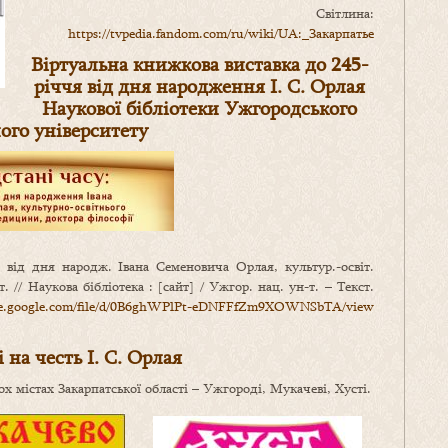
Світлина:
https://tvpedia.fandom.com/ru/wiki/UA:_Закарпатье
Віртуальна книжкова виставка до 245-
річчя від дня народження І. С. Орлая
Наукової бібліотеки Ужгородського
ого університету
 від дня народж. Івана Семеновича Орлая, культур.-освіт.
. // Наукова бібліотека : [сайт] / Ужгор. нац. ун-т. – Текст.
ive.google.com/file/d/0B6ghWPlPt-eDNFFfZm9XOWNSbTA/view
 на честь І. С. Орлая
х містах Закарпатської області – Ужгороді, Мукачеві, Хусті.