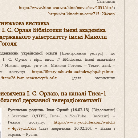
Світлини:
https://www.kino-teatr.ru/kino/movie/sov/1351/titr/
;
https://ru.kinorium.com/715420/cast/
книжкова виставка
І. С. Орлая Бібліотеки імені академіка
державного університету імені Миколи
Гоголя
одвижник української освіти
[Електронний ресурс] : до
І. С. Орлая : вірт. вист. // Бібліотека імені академіка
] / Ніжин. держ. ун-т ім. Миколи Гоголя. – Текст. дані. –
им доступу:
https://library.ndu.edu.ua/index.php/diyalnist-
1/item/26-ivan-semenovych-orlai
(дата звернення:
исвячена І. С. Орлаю, на каналі Тиса-1
бласн
ої
державн
ої
телерадіокомпані
ї
Русинська родина. Іван Орлай (16.02.13)
[Відеозапис]
/ Закарпат. ОДТРК, Тиса-1 // YouTube : [вебсайт]. –
Режим доступу:
https://www.youtube.com/watch?
v=4qv8yTnCa5s
(дата звернення: 20.02.20). – Назва з
екрана. – Русин.