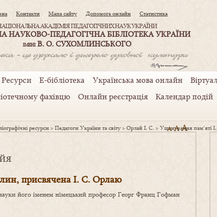
вна
Контакти
Мапа сайту
Допомога онлайн
Статистика
НАЦІОНАЛЬНА АКАДЕМІЯ ПЕДАГОГІЧНИХ НАУК УКРАЇНИ
А НАУКОВО-ПЕДАГОГІЧНА БІБЛІОТЕКА УКРАЇНИ
В. О. СУХОМЛИНСЬКОГО
ІМЕНІ
Ресурси
Е-бібліотека
Українська мова онлайн
Віртуал
ліотечному фахівцю
Онлайн реєстрація
Календар подій
A
A
іографічні ресурси
>
Педагоги України та світу
>
Орлай І. С.
>
Ушанування пам’яті І.
A
айя
лин, присвячена І. С. Орлаю
ї науки його іменем німецький професор Георг Франц Гофман