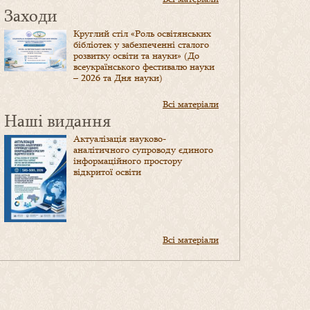
Заходи
Круглий стіл «Роль освітянських
бібліотек у забезпеченні сталого
розвитку освіти та науки» (До
всеукраїнського фестивалю науки
– 2026 та Дня науки)
Всі матеріали
Наші видання
Актуалізація науково-
аналітичного супроводу єдиного
інформаційного простору
відкритої освіти
Всі матеріали