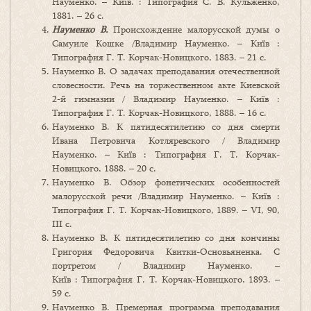
Науменко. – Київ. : Типография С. В. Кульженко,
1881. – 26 с.
Науменко В.
Происхождение малорусской думы о
Самуиле Кошке /Владимир Науменко. – Київ :
Типография Г. Т. Корчак-Новицкого, 1883. – 21 с.
Науменко В. О задачах преподавания отечественной
словесности. Речь на торжественном акте Киевской
2-й гимназии / Владимир Науменко. – Київ :
Типография Г. Т. Корчак-Новицкого, 1888. – 16 с.
Науменко В. К пятидесятилетию со дня смерти
Ивана Петровича Котляревского / Владимир
Науменко. – Київ : Типография Г. Т. Корчак-
Новицкого, 1888. – 20 с.
Науменко В. Обзор фонетических особенностей
малорусской речи /Владимир Науменко. – Київ :
Типография Г. Т. Корчак-Новицкого, 1889. – VI, 90,
III c.
Науменко В. К пятидесятилетию со дня кончины
Григория Федоровича Квитки-Основьяненка. С
портретом / Владимир Науменко. –
Київ : Типография Г. Т. Корчак-Новицкого, 1893. –
59 с.
Науменко В. Премерная программа преподавания