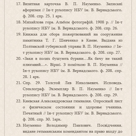
Визитная карточка В. П. Науменко. Записані
афоризми // Ін-т рукопису НБУ ім. В. Вернадського,
ф. 208, спр. 25, 1 арк.
Михайлова гора. Альбом фотографій. 1908 р. // Ін-т
рукопису НБУ ім. В. Вернадського, ф. 208, спр. 26.
Книжка для сбора пожертвований на сооружение
памятника Т. Г. Шевченко в Киеве. Выдана из
Полтавской губернской управы В. П. Науменко // Ін-
т рукопису НБУ ім. В. Вернадського, ф. 208, спр. 27.
«Заки в полях бушують бурани…Як бачу не такий
плюгавий…». Вірші. З поміткою В. П. Науменка //
Ін-т рукопису НБУ ім. В. Вернадського, ф. 208, спр.
28, 1 арк.
Спр. 29. Толстой Лев Николаевич. Исповедь.
Стеклограф. Экземпляр В. П. Науменко // Ін-т
рукопису НБУ ім. В. Вернадського, ф. 208, спр. 29.
Киевская Александровская гимназия. Опросный лист
о физическом состоянии и здоровье ученика.
Печатный // Ін-т рукопису НБУ ім. В. Вернадського,
ф. 208, спр. 30, 1арк.
Науменко Володимир Павлович. Посвідчення,
видане гетьманським комендантом на право входу до