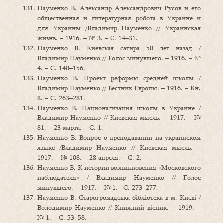
Науменко В. Александр Александрович Русов и его
общественная и литературная робота в Украине и
для Украины /Владимир Науменко // Украинская
жизнь. – 1916. – № 3. – С. 14–31.
Науменко В. Киевская сатира 50 лет назад /
Владимир Науменко // Голос минувшего. – 1916. – №
4. – С. 140–156.
Науменко В. Проект реформы средней школы /
Владимир Науменко // Вестник Европы. – 1916. – Кн.
8. – С. 263–281.
Науменко В. Национализация школы в Украине /
Владимир Науменко // Киевская мысль. – 1917. – №
81. – 23 марта. – С. 1.
Науменко В. Вопрос о преподавании на украинском
языке /Владимир Науменко // Киевская мысль. –
1917. – № 108. – 28 апреля. – С. 2.
Науменко В. К истории возникновения «Московского
наблюдателя» / Владимир Науменко // Голос
минувшего. – 1917. – № 1.– С. 273–277.
Науменко В. Старогромадська бібліотека в м. Києві /
Володимир Науменко // Книжний вісник. – 1919. –
№ 1. – С. 53–58.