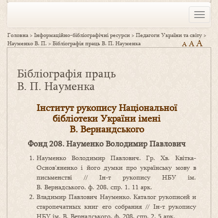
Toggle
naviga
Головна
>
Інформаційно-бібліографічні ресурси
>
Педагоги України та світу
>
A
A
Науменко В. П.
>
Бібліографія праць В. П. Науменка
A
Бібліографія праць
В. П. Науменка
Інститут рукопису Національної
бібліотеки України імені
В. Вернандського
Фонд 208. Науменко Володимир Павлович
Науменко Володимир Павлович. Гр. Хв. Квітка-
Основ’яненко і його думки про українську мову в
письменстві // Ін-т рукопису НБУ ім.
В. Вернадського, ф. 208, спр. 1, 11 арк.
Владимир Павлович Науменко. Каталог рукописей и
старопечатных книг его собрания // Ін-т рукопису
НБУ ім. В. Вернадського, ф. 208, спр. 2, 5 арк.