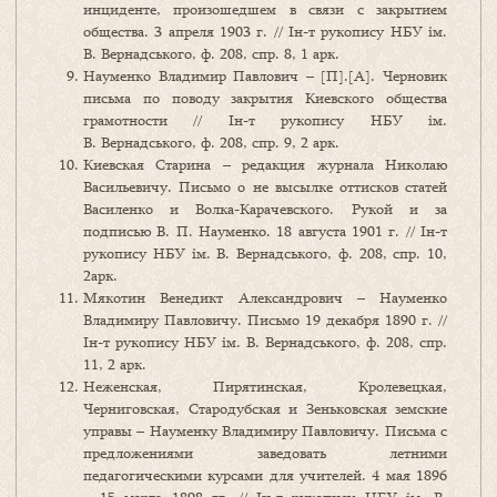
инциденте, произошедшем в связи с закрытием
общества. 3 апреля 1903 г. // Ін-т рукопису НБУ ім.
В. Вернадського, ф. 208, спр. 8, 1 арк.
Науменко Владимир Павлович – [П].[А]. Черновик
письма по поводу закрытия Киевского общества
грамотности // Ін-т рукопису НБУ ім.
В. Вернадського, ф. 208, спр. 9, 2 арк.
Киевская Старина – редакция журнала Николаю
Васильевичу. Письмо о не высылке оттисков статей
Василенко и Волка-Карачевского. Рукой и за
подписью В. П. Науменко. 18 августа 1901 г. // Ін-т
рукопису НБУ ім. В. Вернадського, ф. 208, спр. 10,
2арк.
Мякотин Венедикт Александрович – Науменко
Владимиру Павловичу. Письмо 19 декабря 1890 г. //
Ін-т рукопису НБУ ім. В. Вернадського, ф. 208, спр.
11, 2 арк.
Неженская, Пирятинская, Кролевецкая,
Черниговская, Стародубская и Зеньковская земские
управы – Науменку Владимиру Павловичу. Письма с
предложениями заведовать летними
педагогическими курсами для учителей. 4 мая 1896