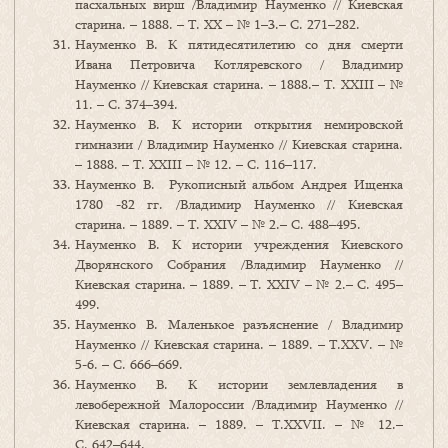
пасхальных вирш /Владимир Науменко // Киевская
старина. – 1888. – Т. ХХ – № 1–3.– С. 271–282.
Науменко В. К пятидесятилетию со дня смерти
Ивана Петровича Котляревского / Владимир
Науменко // Киевская старина. – 1888.– Т. ХХIII – №
11. – С. 374–394.
Науменко В. К истории открытия немировской
гимназии / Владимир Науменко // Киевская старина.
– 1888. – Т. ХХIII – № 12. – С. 116–117.
Науменко В. Рукописный альбом Андрея Ищенка
1780 -82 гг. /Владимир Науменко // Киевская
старина. – 1889. – Т. ХХIV – № 2.– С. 488–495.
Науменко В. К истории учреждения Киевского
Дворянского Собрания /Владимир Науменко //
Киевская старина. – 1889. – Т. ХХIV – № 2.– С. 495–
499.
Науменко В. Маленькое разъяснение / Владимир
Науменко // Киевская старина. – 1889. – Т.XXV. – №
5-6. – С. 666–669.
Науменко В. К истории землевладения в
левобережной Малороссии /Владимир Науменко //
Киевская старина. – 1889. – Т.XXVII. – № 12.–
С. 642–644.