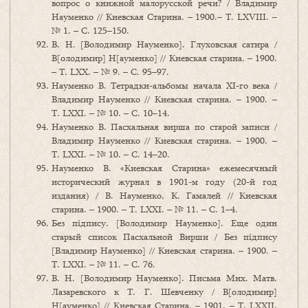
вопрос о книжной малорусской речи? / Владимир
Науменко // Киевская Старина. – 1900.– Т. LXVIII. –
№ 1. – С. 125–150.
В. Н. [Володимир Науменко]. Глуховская сатира /
В[олодимир] Н[ауменко] // Киевская старина. – 1900.
– Т. LXХ. – № 9. – С. 95–97.
Науменко В. Тетрадки-альбомы начала XI-го века /
Владимир Науменко // Киевская старина. – 1900. –
Т. LXХI. – № 10. – С. 10–14.
Науменко В. Пасхальная вирша по старой записи /
Владимир Науменко // Киевская старина. – 1900. –
Т. LXХI. – № 10. – С. 14–20.
Науменко В. «Киевская Старина» ежемесячный
исторический журнал в 1901-м году (20-й год
издания) / В. Науменко, К. Гамалей // Киевская
старина. – 1900. – Т. LXХI. – № 11. – С. 1–4.
Без підпису. [Володимир Науменко]. Еще один
старый список Пасхальной Вирши / Без підпису
[Владимир Науменко] // Киевская старина. – 1900. –
Т. LXХI. – № 11. – С. 76.
В. Н. [Володимир Науменко]. Письма Мих. Матв.
Лазаревского к Т. Г. Шевченку / В[олодимир]
Н[ауменко] // Киевская Старина. – 1901. – Т. LXXII.