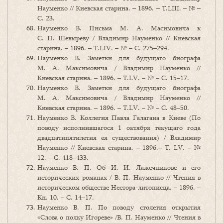
Науменко // Киевская старина. – 1896. – Т.LIII. – № –
C. 23.
Науменко В. Письма М. А. Масимовича к
С. П. Шевыреву / Владимир Науменко // Киевская
старина. – 1896. – Т.LIV. – № – C. 275–294.
Науменко В. Заметки для будущаго биографа
М. А. Максимовича / Владимир Науменко //
Киевская старина. – 1896. – Т.LV. – № – C. 15–17.
Науменко В. Заметки для будущаго биографа
М. А. Максимовича / Владимир Науменко //
Киевская старина. – 1896. – Т.LV. – № – C. 48–50.
Науменко В. Коллегия Павла Галагана в Киеве (По
поводу исполнившагося 1 октября текущаго года
двадцатипятилетия ея существования) / Владимир
Науменко // Киевская старина. – 1896.– Т. LV. – №
12. – C. 418–433.
Науменко В. П. Об И. И. Лажечникове и его
исторических романах / В. П. Науменко // Чтения в
историческом обществе Нестора-литописца. – 1896. –
Кн. 10. – С. 14–17.
Науменко В. П. По поводу столетия открытия
«Слова о полку Игореве» /В. П. Науменко // Чтения в