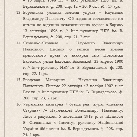
– 15 марта 1898 гг. // Ін-т рукопису НБУ ім. В.
Вернадського, ф. 208, спр. 12 – 20, 9 од . зб., 17 арк.
Борзенская уездная земская управа – Науменко
Владимиру Павловичу. Об издании составленого им
отчета по ведению педагогических курсов в Борзне.
13 сентября 1896 г. // Ін-т рукопису НБУ ім. В.
Вернадського, ф. 208, спр. 21, 2 арк.
Яковенко-Яковлева – Науменко Владимиру
Павловичу. Письмо о записи песен времен
крепостного права от знахарки села Новоселки
Балтского уезда Евдокии Баховской. 23 апреля 1900
г. // Ін–т рукопису НБУ ім. В. Вернадського, ф. 208,
спр. 22, 1арк.
Бродская Маргарита – Науменко Владимиру
Павловичу. Письмо 22 октября / 3 ноября 1902 г. из
Базеля. // Ін-т рукопису НБУ ім. В. Вернадського, ф.
208, спр. 23, 2 арк.
Українська книгарня / бувша ред. журн. «Киевкая
Старина» /– Науменкові Володимиру Павловичу.
Лист з рахунком. 6 листопада 1913 р. за підписом
В. Степаненка // Інститут рукопису Національної
України бібліотеки ім. В. Вернадського, ф. 208, спр.
24, 1 арк.