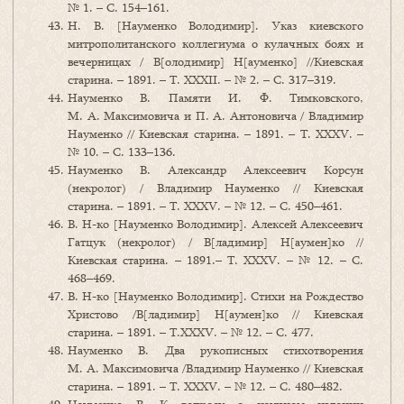
№ 1. – С. 154–161.
Н. В. [Науменко Володимир]. Указ киевского
митрополитанского коллегиума о кулачных боях и
вечерницах / В[олодимир] Н[ауменко] //Киевская
старина. – 1891. – Т. ХХХІІ. – № 2. – С. 317–319.
Науменко В. Памяти И. Ф. Тимковского,
М. А. Максимовича и П. А. Антоновича / Владимир
Науменко // Киевская старина. – 1891. – Т. ХХХV. –
№ 10. – С. 133–136.
Науменко В. Александр Алексеевич Корсун
(некролог) / Владимир Науменко // Киевская
старина. – 1891. – Т. ХХХV. – № 12. – С. 450–461.
В. Н-ко [Науменко Володимир]. Алексей Алексеевич
Гатцук (некролог) / В[ладимир] Н[аумен]ко //
Киевская старина. – 1891.– Т. ХХХV. – № 12. – С.
468–469.
В. Н-ко [Науменко Володимир]. Cтихи на Рождество
Христово /В[ладимир] Н[аумен]ко // Киевская
старина. – 1891. – Т.ХХХV. – № 12. – С. 477.
Науменко В. Два рукописных стихотворения
М. А. Максимовича /Владимир Науменко // Киевская
старина. – 1891. – Т. ХХХV. – № 12. – С. 480–482.