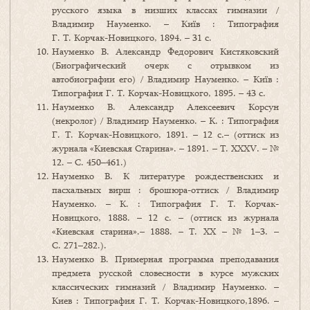
русского языка в низших классах гимназии /
Владимир Науменко. – Київ : Типография
Г. Т. Корчак-Новицкого, 1894. – 31 с.
Науменко В. Александр Федорович Кистяковский
(Биографический очерк с отрывком из
автобиографии его) / Владимир Науменко. – Київ :
Типография Г. Т. Корчак-Новицкого, 1895. – 43 с.
Науменко В. Александр Алексеевич Корсун
(некролог) / Владимир Науменко. – К. : Типография
Г. Т. Корчак-Новицкого, 1891. – 12 с.– (оттиск из
журнала «Киевская Старина». – 1891. – Т. ХХХV. – №
12. – С. 450–461.)
Науменко В. К литературе рождественских и
пасхальных вирш : брошюра-оттиск / Владимир
Науменко. – К. : Типография Г. Т. Корчак-
Новицкого, 1888. – 12 с. – (оттиск из журнала
«Киевская старина».– 1888. – Т. ХХ – № 1–3. –
С. 271–282.).
Науменко В. Примерная программа преподавания
предмета русской словесности в курсе мужских
классических гимназий / Владимир Науменко. –
Киев : Типография Г. Т. Корчак-Новицкого,1896. –