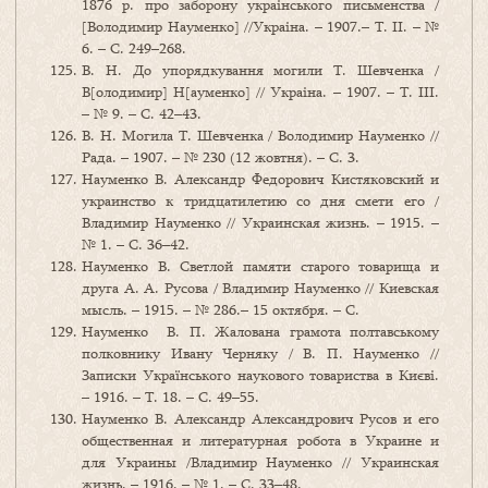
1876 р. про заборону украінського письменства /
[Володимир Науменко] //Украіна. – 1907.– Т. ІІ. – №
6. – С. 249–268.
В. Н. До упорядкування могили Т. Шевченка /
В[олодимир] Н[ауменко] // Украіна. – 1907. – Т. ІІІ.
– № 9. – С. 42–43.
В. Н. Могила Т. Шевченка / Володимир Науменко //
Рада. – 1907. – № 230 (12 жовтня). – С. 3.
Науменко В. Александр Федорович Кистяковский и
украинство к тридцатилетию со дня смети его /
Владимир Науменко // Украинская жизнь. – 1915. –
№ 1. – С. 36–42.
Науменко В. Светлой памяти старого товарища и
друга А. А. Русова / Владимир Науменко // Киевская
мысль. – 1915. – № 286.– 15 октября. – С.
Науменко В. П. Жалована грамота полтавському
полковнику Ивану Черняку / В. П. Науменко //
Записки Українського наукового товариства в Києві.
– 1916. – Т. 18. – С. 49–55.
Науменко В. Александр Александрович Русов и его
общественная и литературная робота в Украине и
для Украины /Владимир Науменко // Украинская
жизнь. – 1916. – № 1. – С. 33–48.