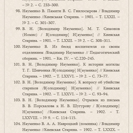
– № 2. – С. 233–300.
Науменко В. Памяти В. С. Гнилосырова / Владимир
Науменко //Киевськая Старина. – 1901. – Т. LXXII. –
№ 2. – С. 301–307.
В. Н. [Володимир Науменко]. М. Т. Симонов
(Номис) / В[олодимир] Н[ауменко] // Киевская
Старина. – 1901. – Т. LXXII. – № 2. – С. 308–311.
Науменко В. Из бесед воспитателя со своим
отделением /Владимир Науменко // Педагогический
сборник. – 1901. – Кн. IV. – \C.220–245.
В. Н. [Володимир Науменко]. К истории могилы
Т. Г. Шевченка /В[олодимир] Н[ауменко] // Киевская
Старина. – 1902. – Т. LXXVI. – № 2. – С. 73–77.
В. Н. [Володимир Науменко]. К вопросу об убийстве
стариков /В[олодимир] Н[ауменко] // Киевская
Старина. – 1902. – Т. LXXVI. – № 2. – С. 93–94.
В. Н. [Володимир Науменко]. Отрывок из письма
В. В. Порскалова к Н. В. Шугурову / В[олодимир]
Н[ауменко] //Киевская Старина. – 1902. – Т.
LXXVIII. – № 9. – С. 114–115.
Науменко В. А. А. Навроцкий (поминка) / Владимир
Науменко //Киевская Старина. – 1902. – Т. LXXIX. –