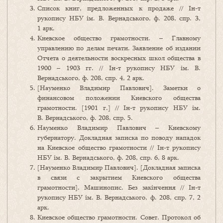
Список книг, предложенных к продаже // Ін-т
рукопису НБУ ім. В. Вернадського, ф. 208, спр. 3,
1 арк.
Киевское общество грамотности. – Главному
управлению по делам печати. Заявление об издании
Отчета о деятельности воскресных школ общества в
1900 – 1903 гг. // Ін-т рукопису НБУ ім. В.
Вернадського, ф. 208, спр. 4, 2 арк.
[Науменко Владимир Павлович]. Заметки о
финансовом положении Киевского общества
грамотности. [1901 г.] // Ін-т рукопису НБУ ім.
В. Вернадського, ф. 208, спр. 5.
Науменко Владимир Павлович – Киевскому
губернатору. Докладная записка по поводу нападок
на Киевское общество грамотности // Ін-т рукопису
НБУ ім. В. Вернадського, ф. 208, спр. 6, 8 арк.
[Науменко Владимир Павлович]. [Докладная записка
в связи с закрытием Киевского общества
грамотности]. Машинопис. Без закінчення // Ін-т
рукопису НБУ ім. В. Вернадського, ф. 208, спр. 7, 2
арк.
Киевское общество грамотности. Совет. Протокол об