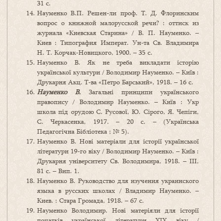
31 с.
Науменко В.П. Решен-ли проф. Т. Д. Флоринским
вопрос о книжной малорусской речи? : оттиск из
журнала «Киевская Старина» / В. П. Науменко. –
Киев : Типография Императ. Ун-та Св. Владимира
Н. Т. Корчак-Новицкого, 1900. – 35 с.
Науменко В. Як не треба викладати історію
української культури / Володимир Науменко. – Київ :
Друкарня Акц. Т-ва «Петро Барський», 1918. – 16 с.
Науменко В.
Загальні принципи українського
правопису / Володимир Науменко. – Київ : Укр
школа під орудою С. Русової, Ю. Сірого, Я. Чепіги,
С. Черкасенка, 1917. – 20 с. – (Українська
Педагогічна Бібліотека ; № 5).
Науменко В. Нові матеріали для історії української
літератури 19-го віку / Володимир Науменко. – Київ :
Друкарня університету Св. Володимира, 1918. – ІІІ,
81 с. – Вип. 1.
Науменко В. Руководство для изучения украинского
языка в русских школах / Владимир Науменко. –
Киев. : Стара Громада, 1918. – 67 с.
Науменко Володимир. Нові матеріяли для історії
початків української літератури ХІХ віку /