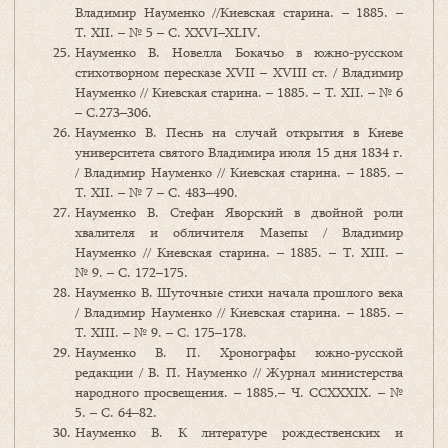
Владимир Науменко //Киевская старина. – 1885. –
Т. ХII. – № 5 – С. ХХVI–XLIV.
Науменко В. Новелла Бокачьо в южно-русском
стихотворном пересказе XVII – XVIII ст. / Владимир
Науменко // Киевская старина. – 1885. – Т. ХII. – № 6
– С.273–306.
Науменко В. Песнь на случай открытия в Киеве
университета святого Владимира июля 15 дня 1834 г.
/ Владимир Науменко // Киевская старина. – 1885. –
Т. ХII. – № 7 – С. 483–490.
Науменко В. Стефан Яворский в двойной роли
хвалителя и обличителя Мазепы / Владимир
Науменко // Киевская старина. – 1885. – Т. ХIIІ. –
№ 9. – С. 172–175.
Науменко В. Шуточные стихи начала прошлого века
/ Владимир Науменко // Киевская старина. – 1885. –
Т. ХIIІ. – № 9. – С. 175–178.
Науменко В. П. Хронографы южно-русской
редакции / В. П. Науменко // Журнал министерства
народного просвещения. – 1885.– Ч. ССХХХІХ. – №
5. – С. 64–82.
Науменко В. К литературе рождественских и