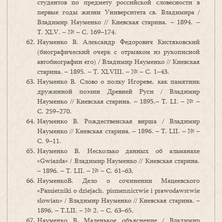
студентов по предмету российской словесности в
первые годы жизни Университета св. Владимира /
Владимир Науменко // Киевская старина. – 1894. –
Т. ХLV. – № – C. 169–174.
Науменко В. Александр Федорович Кистяковский
(биографический очерк с отрывком из рукописной
автобиографии его) / Владимир Науменко // Киевская
старина. – 1895. – Т. ХLVIII. – № – C. 1–43.
Науменко В. Слово о полку Игореве, как памятник
дружинной поэзии Древней Руси / Владимир
Науменко // Киевская старина. – 1895.– Т. LI. – № –
C. 259–270.
Науменко В. Рождественская вирша / Владимир
Науменко // Киевская старина. – 1896. – Т. LII. – № –
C. 9–11.
Науменко В. Несколько данных об альманахе
«Gwiazda» / Владимир Науменко // Киевская старина.
– 1896. – Т. LII. – № – C. 61–63.
НауменкоВ. Дело о сочинении Мацеевского
«Pamietniki o dziejach, pismennictwie i prawodawstwie
slowian» / Владимир Науменко // Киевская старина. –
1896. – Т.LII. – № 2. – C. 63–65.
Науменко В. Маленькое объяснение / Владимир