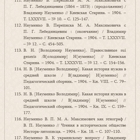
Науменко В. Переписка М. А. Максимовича с
П. Г. Лебединцевим (1864 – 1873) : (продолжение) /
Владимир Науменко // Киевская Старина. – 1904. –
Т. LXXXVIІ. – № 10. – С. 125–147.
Науменко В. Переписка М. А. Максимовича с
П. Г. Лебединцевим : (окончание) / Владимир
Науменко // Киевская Старина. – 1904. – Т. LXXXVIІ.
– № 12. – С. 454–505.
В. Н. [Володимир Науменко]. Православные sui
generis /В[олодимир] Н[ауменко] // Киевская
Старина. – 1904. – Т. LXXХVIІ. – № 12. – С. 154–156.
Н. В. [Науменко Володимир]. Какая история нужна в
средней школе / В[ладимир] Н[ауменко] //
Педагогический сборник. – 1904. – Кн. VIII. – С. 79–
101.
Н. В. [Науменко Володимир]. Какая история нужна в
средней школе / В[ладимир] Н[ауменко] //
Педагогический сборник. – 1904. – Кн. IХ. – С. 159–
177.
Науменко В. П. М. А. Максимович как этнограф /
В. П. Науменко // Чтения в историческом обществе
Нестора-литописца. – 1904. – Кн. 18. – С. 107–110.
Науменко В. К украинскому вопросу / Владимир