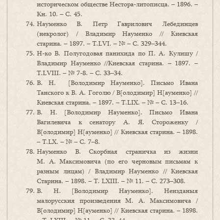
историческом обществе Нестора-литописца. – 1896. –
Кн. 10. – С. 45.
Науменко В. Петр Гаврилович Лебединцев
(некролог) / Владимир Науменко // Киевская
старина. – 1897. – Т.LVI. – № – C. 329–344.
Н-ко В. Полугодовая панихида по П. А. Кулишу /
Владимир Науменко //Киевская старина. – 1897. –
Т.LVIII. – № 7-8. – C. 33–34.
В. Н. [Володимир Науменко]. Письмо Ивана
Танского к В. А. Гоголю / В[олодимир] Н[ауменко] //
Киевская старина. – 1897. – Т.LIX. – № – C. 13–16.
В. Н. [Володимир Науменко]. Письмо Ивана
Вагилевича к сенатору А. Я. Стороженку /
В[олодимир] Н[ауменко] // Киевская старина. – 1898.
– Т.LX. – № – C. 7–8.
Науменко В. Скорбная страничка из жизни
М. А. Максимовича (по его черновым письмам к
разным лицам) / Владимир Науменко // Киевская
Старина. – 1898. – Т. LXIII. – № 11. – С. 273–308.
В. Н. [Володимир Науменко]. Неизданыя
малорусския произведения М. А. Максимовича /
В[олодимир] Н[ауменко] // Киевская старина. – 1898.