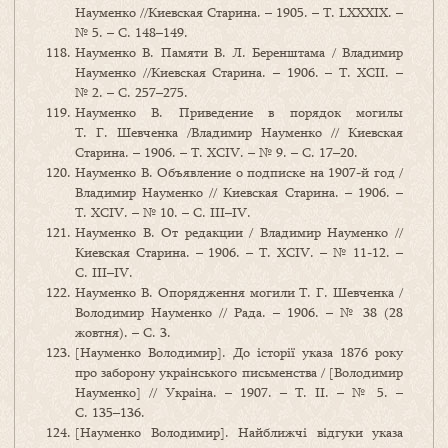
Науменко //Киевская Старина. – 1905. – Т. LXXXІX. –
№ 5. – С. 148–149.
Науменко В. Памяти В. Л. Беренштама / Владимир
Науменко //Киевская Старина. – 1906. – Т. XCII. –
№ 2. – С. 257–275.
Науменко В. Приведение в порядок могилы
Т. Г. Шевченка /Владимир Науменко // Киевская
Старина. – 1906. – Т. XCIV. – № 9. – С. 17–20.
Науменко В. Объявление о подписке на 1907-й год /
Владимир Науменко // Киевская Старина. – 1906. –
Т. XCIV. – № 10. – С. III–IV.
Науменко В. От редакции / Владимир Науменко //
Киевская Старина. – 1906. – Т. XCIV. – № 11-12. –
С. III–IV.
Науменко В. Опорядження могили Т. Г. Шевченка /
Володимир Науменко // Рада. – 1906. – № 38 (28
жовтня). – С. 3.
[Науменко Володимир]. До історії указа 1876 року
про заборону украінського письменства / [Володимир
Науменко] // Украіна. – 1907. – Т. ІІ. – № 5. –
С. 135–136.
[Науменко Володимир]. Найближчі відгуки указа