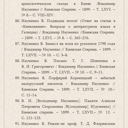
археологическом съезде в Киеве /Владимир
Науменко // Киевская Старина. – 1899. – Т. LXVI. –
№ 8.– С. VIII–XIV.
Науменко В. Подведем итоги! (Ответ на статьи в
«Киевлянине»: Вопросы о литературном языке в
Галиции) / Владимир Науменко //Киевская Старина.
– 1899. – Т. LXVI. – № 8. – С. 265–276.
Науменко В. Замысл на попа по рукописи 1798 года
/ Владимир Науменко // Киевская Старина. – 1899. –
Т. LXVII. – № 10. – С. 3–8.
Науменко В. Письмо Т. Г. Шевченка к
В. И. Григоровичу / Владимир Науменко // Киевская
Старина. – 1899. – Т. LXVII. – № 10. – С. 9–11.
Науменко В. Порфирий Кореницкий – забытый
малорусский писатель / Владимир Науменко //
Киевская Старина. – 1899. – Т. LXVII. – № 10.–
С. 11–14.
В. Н. [Володимир Науменко]. Памяти Алексея
Петровича Стороженка /В[олодимир] Н[ауменко] //
Киевская старина. – 1899. – Т. LXVII.– № 12. –
С. 121–123.
Науменко В. Решен-ли проф. Т. Д. Флоринским