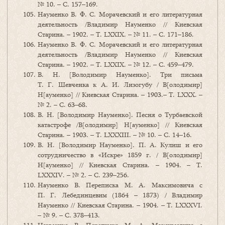
№ 10. – С. 157–169.
Науменко В. Ф. С. Морачевский и его литературная
деятельность /Владимир Науменко // Киевская
Старина. – 1902. – Т. LXXIX. – № 11. – С. 171–186.
Науменко В. Ф. С. Морачевский и его литературная
деятельность /Владимир Науменко // Киевская
Старина. – 1902. – Т. LXXIX. – № 12. – С. 459–479.
В. Н. [Володимир Науменко]. Три письма
Т. Г. Шевченка к А. И. Лизогубу / В[олодимир]
Н[ауменко] // Киевская Старина. – 1903.– Т. LXXХ. –
№ 2. – С. 63–68.
В. Н. [Володимир Науменко]. Песня о Турбаевской
катастрофе /В[олодимир] Н[ауменко] // Киевская
Старина. – 1903. – Т. LXXХIII. – № 10. – С. 14–16.
В. Н. [Володимир Науменко]. П. А. Кулиш и его
сотрудничество в «Искре» 1859 г. / В[олодимир]
Н[ауменко] // Киевская Старина. – 1904. – Т.
LXХХIV. – № 2. – С. 239–256.
Науменко В. Переписка М. А. Максимовича с
П. Г. Лебединцевим (1864 – 1873) / Владимир
Науменко // Киевская Старина. – 1904. – Т. LXXXVI.
– № 9. – С. 378–413.