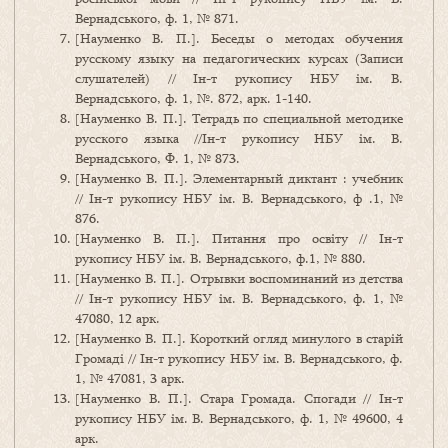
Вернадського, ф. 1, № 871.
[Науменко В. П.]. Беседы о методах обучения
русскому языку на педагогических курсах (Записи
слушателей) // Ін-т рукопису НБУ ім. В.
Вернадського, ф. 1, №. 872, арк. 1-140.
[Науменко В. П.]. Тетрадь по специальной методике
русского языка //Ін-т рукопису НБУ ім. В.
Вернадського, Ф. 1, № 873.
[Науменко В. П.]. Элементарный диктант : учебник
// Ін-т рукопису НБУ ім. В. Вернадського, ф .1, №
876.
[Науменко В. П.]. Питання про освіту // Ін-т
рукопису НБУ ім. В. Вернадського, ф.1, № 880.
[Науменко В. П.]. Отрывки воспоминаний из детства
// Ін-т рукопису НБУ ім. В. Вернадського, ф. 1, №
47080, 12 арк.
[Науменко В. П.]. Короткий огляд минулого в старій
Громаді // Ін-т рукопису НБУ ім. В. Вернадського, ф.
1, № 47081, 3 арк.
[Науменко В. П.]. Стара Громада. Спогади // Ін-т
рукопису НБУ ім. В. Вернадського, ф. 1, № 49600, 4
арк.