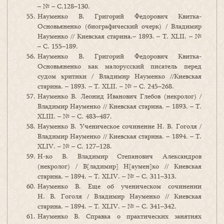
– № – C.128–130.
Науменко В. Григорий Федорович Квитка-
Основьяненко (биографический очерк) / Владимир
Науменко // Киевская старина.– 1893. – Т. ХLІI. – №
– C. 155–189.
Науменко В. Григорий Федорович Квитка-
Основьяненко как малорусский писатель перед
судом критики / Владимир Науменко //Киевская
старина. – 1893. – Т. ХLІI. – № – C. 245–268.
Науменко В. Леонид Иванович Глебов (некролог) /
Владимир Науменко // Киевская старина. – 1893. – Т.
ХLІII. – № – C. 483–487.
Науменко В. Ученическое сочинение Н. В. Гоголя /
Владимир Науменко // Киевская старина. – 1894. – Т.
ХLІV. – № – C. 127–128.
Н-ко В. Владимир Степанович Александров
(некролог) / В[ладимир] Н[аумен]ко // Киевская
старина. – 1894. – Т. ХLІV. – № – C. 311–313.
Науменко В. Еще об ученическом сочинении
Н. В. Гоголя / Владимир Науменко // Киевская
старина. – 1894. – Т. ХLІV. – № – C. 341–342.
Науменко В. Справка о практических занятиях