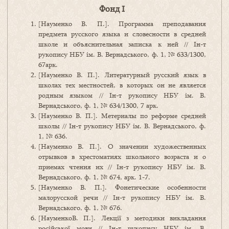
Фонд І
[Науменко В. П.]. Программа преподавания
предмета русского языка и словесности в средней
школе и объяснительная записка к ней // Ін-т
рукопису НБУ ім. В. Вернадського, ф. 1, № 633/1300,
67арк.
[Науменко В. П.]. Литературный русский язык в
школах тех местностей, в которых он не является
родным языком // Ін-т рукопису НБУ ім. В.
Вернадського, ф. 1, № 634/1300, 7 арк.
[Науменко В. П.]. Метериалы по реформе средней
школы // Ін-т рукопису НБУ ім. В. Вернадського, ф.
1, № 636.
[Науменко В. П.]. О значении художественных
отрывков в хрестоматиях школьного возраста и о
приемах чтения их // Ін-т рукопису НБУ ім. В.
Вернадського, ф. 1, № 674, арк. 1-7.
[Науменко В. П.]. Фонетические особенности
малорусской речи // Ін-т рукопису НБУ ім. В.
Вернадського, ф. 1, № 676.
[НауменкоВ. П.]. Лекції з методики викладання
російської мови // Ін-т рукопису НБУ ім. В.