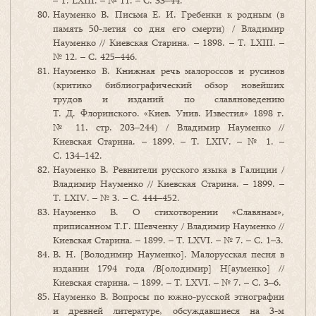
– Т. LXIII. – № 11. – С. 33–44.
Науменко В. Письма Е. И. Гребенки к родным (в
память 50-летия со дня его смерти) / Владимир
Науменко // Киевская Старина. – 1898. – Т. LXIII. –
№ 12. – С. 425–446.
Науменко В. Книжная речь малороссов и русинов
(критико библиографический обзор новейших
трудов и изданий по славяноведению
Т. Д. Флоринского. «Киев. Унив. Известия» 1898 г.
№ 11, стр. 203–244) / Владимир Науменко //
Киевская Старина. – 1899. – Т. LXIV. – № 1. –
С. 134–142.
Науменко В. Ревнители русского языка в Галиции /
Владимир Науменко // Киевская Старина. – 1899. –
Т. LXIV. – № 3. – С. 444–452.
Науменко В. О стихотворении «Славянам»,
приписанном Т.Г. Шевченку / Владимир Науменко //
Киевская Старина. – 1899. – Т. LXVI. – № 7. – С. 1–3.
В. Н. [Володимир Науменко]. Малорусская песня в
издании 1794 года /В[олодимир] Н[ауменко] //
Киевская старина. – 1899. – Т. LXVI. – № 7. – С. 3–6.
Науменко В. Вопросы по южно-русской этнографии
и древней литературе, обсуждавшиеся на 3-м