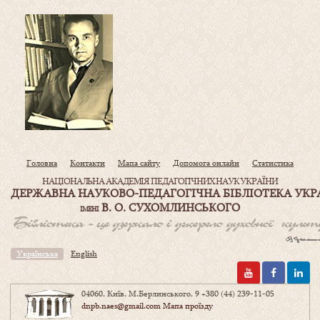
Головна
Контакти
Мапа сайту
Допомога онлайн
Статистика
НАЦІОНАЛЬНА АКАДЕМІЯ ПЕДАГОГІЧНИХ НАУК УКРАЇНИ
ДЕРЖАВНА НАУКОВО-ПЕДАГОГІЧНА БІБЛІОТЕКА УКР
В. О. СУХОМЛИНСЬКОГО
ІМЕНІ
Українська
English
04060, Київ, М.Берлинського, 9
+380 (44) 239-11-05
dnpb.naes@gmail.com
Мапа проїзду