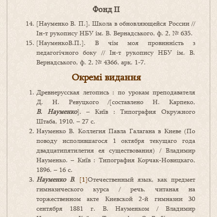
Фонд ІІ
[Науменко В. П.]. Школа в обновляющейся России //
Ін-т рукопису НБУ ім. В. Вернадського, ф. 2, № 635.
[НауменкоВ.П.]. В чім моя провинність з
педагогічного боку // Ін-т рукопису НБУ ім. В.
Вернадського, ф. 2, № 4366, арк. 1-7.
Окремі видання
Древнерусская летопись : по урокам преподавателя
Д. Н. Ревуцкого /[составлено Н. Карпеко,
В. Науменко
]. – Київ : Типография Окружного
Штаба, 1910. – 27 с.
Науменко В. Коллегия Павла Галагана в Киеве (По
поводу исполившагося 1 октября текущаго года
двадцатипятилетия ея существования) / Владимир
Науменко. – Київ : Типография Корчак-Новицкаго,
1896. – 16 с.
Науменко В
.
[1]
Отечественный язык, как предмет
гимназического курса / речь, читаная на
торжественном акте Киевской 2-й гимназии 30
сентября 1881 г. В. Науменком / Владимир