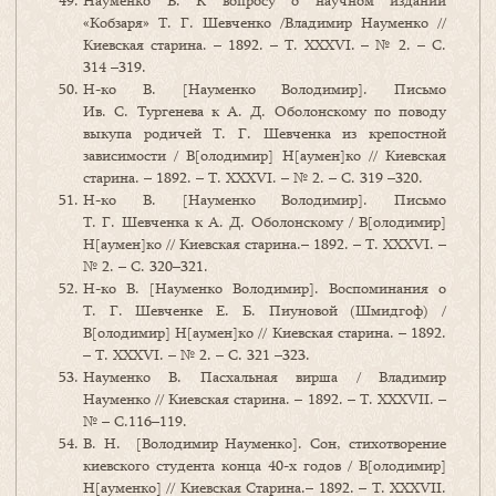
Науменко В. К вопросу о научном издании
«Кобзаря» Т. Г. Шевченко /Владимир Науменко //
Киевская старина. – 1892. – Т. ХХХVІ. – № 2. – С.
314 –319.
Н-ко В. [Науменко Володимир]. Письмо
Ив. С. Тургенева к А. Д. Оболонскому по поводу
выкупа родичей Т. Г. Шевченка из крепостной
зависимости / В[олодимир] Н[аумен]ко // Киевская
старина. – 1892. – Т. ХХХVІ. – № 2. – С. 319 –320.
Н-ко В. [Науменко Володимир]. Письмо
Т. Г. Шевченка к А. Д. Оболонскому / В[олодимир]
Н[аумен]ко // Киевская старина.– 1892. – Т. ХХХVІ. –
№ 2. – С. 320–321.
Н-ко В. [Науменко Володимир]. Воспоминания о
Т. Г. Шевченке Е. Б. Пиуновой (Шмидгоф) /
В[олодимир] Н[аумен]ко // Киевская старина. – 1892.
– Т. ХХХVІ. – № 2. – С. 321 –323.
Науменко В. Пасхальная вирша / Владимир
Науменко // Киевская старина. – 1892. – Т. ХХХVІI. –
№ – C.116–119.
В. Н. [Володимир Науменко]. Сон, стихотворение
киевского студента конца 40-х годов / В[олодимир]
Н[ауменко] // Киевская Старина.– 1892. – Т. ХХХVІI.