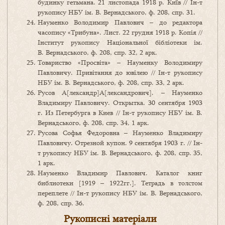
будинку гетьмана. 21 листопада 1918 р. Київ // Ін-т
рукопису НБУ ім. В. Вернадського, ф. 208, спр. 31.
Науменко Володимир Павлович – до редактора
часопису «Трибуна». Лист. 22 грудня 1918 р. Копія //
Інститут рукопису Національної бібліотеки ім.
В. Вернадського, ф. 208, спр. 32, 2 арк.
Товариство «Просвіта» – Науменку Володимиру
Павловичу. Привітання до ювілею // Ін-т рукопису
НБУ ім. В. Вернадського, ф. 208, спр. 33, 2 арк.
Русов А[лександр]А[лександрович]. – Науменко
Владимиру Павловичу. Открытка. 30 сентября 1903
г. Из Петербурга в Киев // Ін-т рукопису НБУ ім. В.
Вернадського, ф. 208, спр. 34, 1 арк.
Русова Софья Федоровна – Науменко Владимиру
Павловичу. Отрезной купон. 9 сентября 1903 г. // Ін-
т рукопису НБУ ім. В. Вернадського, ф. 208, спр. 35,
1 арк.
Науменко Владимир Павлович. Каталог книг
библиотеки [1919 – 1922гг.]. Тетрадь в толстом
переплете // Ін-т рукопису НБУ ім. В. Вернадського,
ф. 208, спр. 36.
Рукописні матеріали