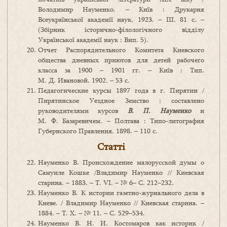
Володимир Науменко. – Київ : Друкарня
Всеукраїнської академії наук, 1923. – ІІІ, 81 с. –
(Збірник історично-філологічного відділу
Української академії наук ; Вип. 5).
Отчет Распорядительного Комитета Киевского
общества дневных приютов для детей рабочего
класса за 1900 – 1901 гг. – Київ : Тип.
М. Д. Ивановой, 1902. – 53 с.
Педагогические курсы 1897 года в г. Пирятин /
Пирятинское Уездное Земство ; составлено
руководителями курсов
В. П. Науменко
и
М. Ф. Базаревичем. – Полтава : Типо-литография
Губернского Правления, 1898. – 110 с.
Статті
Науменко В. Происхождение малорусской думы о
Самуиле Кошке /Владимир Науменко // Киевская
старина. – 1883. – Т. VI. – № 6– С. 212–232.
Науменко В. К истории газетно-журнального дела в
Киеве. / Владимир Науменко // Киевская старина. –
1884. – Т. Х. – № 11. – С. 529–534.
Науменко В. Н. И. Костомаров как историк /