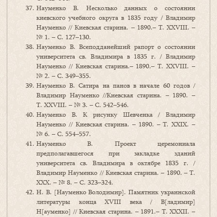
Науменко В. Несколько данных о состоянии
киевского учебного округа в 1835 году / Владимир
Науменко // Киевская старина. – 1890.– Т. XXVIII. –
№ 1. – С. 127–130.
Науменко В. Всеподданейший рапорт о состоянии
университета св. Владимира в 1835 г. / Владимир
Науменко // Киевская старина.– 1890.– Т. XXVIII. –
№ 2. – С. 349–355.
Науменко В. Сатира на панов в начале 60 годов /
Владимир Науменко //Киевская старина. – 1890. –
Т. XXVIII. – № 3. – С. 542–546.
Науменко В. К рисунку Шевченка / Владимир
Науменко // Киевская старина. – 1890. – Т. ХХІХ. –
№ 6. – С. 554–557.
Науменко В. Проект церемониала
предполагавшегося при закладке зданий
университета св. Владимира в октябре 1835 г. /
Владимир Науменко // Киевская старина. – 1890. – Т.
ХХХ. – № 8. – С. 323–324.
Н. В. [Науменко Володимир]. Памятник украинской
литературы конца XVIII века / В[ладимир]
Н[ауменко] // Киевская старина. – 1891.– Т. ХХХІІ. –