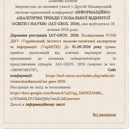
Шановні колеги!
Запрошуємо до активної участі у Другій Міжнародній
науково-практичній конференції
«
ІНФОРМАЦІЙНО-
АНАЛІТИЧНІ ТРЕНДИ
ГЛОБАЛЬНОЇ ВІДКРИТОЇ
ОСВІТИ І НАУКИ
» (IAT-GEOS, 2026),
яка відбудеться 28
жовтня 2026 року.
Державна реєстрація IAT-GEOS, 2026
:
Посвідчення №550
ДНУ «Український інститут науково-технічної експертизи
та інформації» (УкрІНТЕІ)
До
01.09.2026 року
триває
прийом пропозицій від освітніх партнерів щодо
приєднання до команди співорганізаторів та
представлення спікерів IAS-GEOS, 2026 (контакт за тел.
+380967684707).
Сайт
конференції:
https://hub.ontos.xyz/index.php/zakhody-
vniaso/konferentsii/iat-geos-2026
Реєстрація на захід за посиланням:
https://docs.google.com/forms/
d/1q2Cqq_IidSHZ2d4Rc_
u7ZDa0dLD1NIdzQMyNeuILSdI/
preview
Деталі в
інформаційному листі
.
Всі матеріали