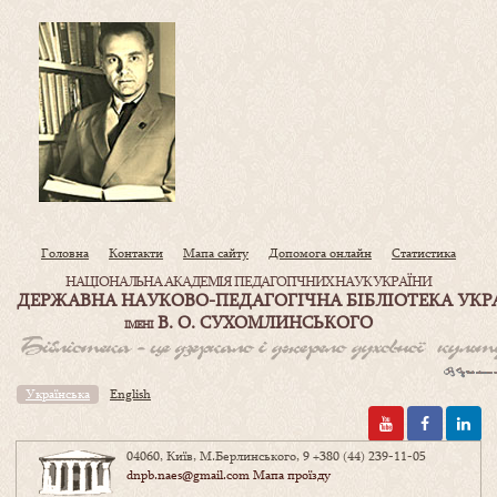
Головна
Контакти
Мапа сайту
Допомога онлайн
Статистика
НАЦІОНАЛЬНА АКАДЕМІЯ ПЕДАГОГІЧНИХ НАУК УКРАЇНИ
ДЕРЖАВНА НАУКОВО-ПЕДАГОГІЧНА БІБЛІОТЕКА УКР
В. О. СУХОМЛИНСЬКОГО
ІМЕНІ
Українська
English
04060, Київ, М.Берлинського, 9
+380 (44) 239-11-05
dnpb.naes@gmail.com
Мапа проїзду