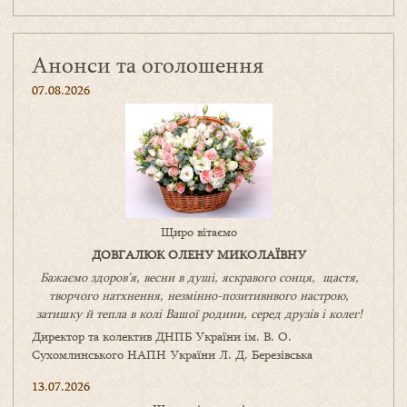
Анонси та оголошення
07.08.2026
Щиро вітаємо
ДОВГАЛЮК ОЛЕНУ МИКОЛАЇВНУ
Бажаємо здоров’я, весни в душі, яскравого сонця, щастя,
творчого натхнення, незмінно-позитивнвого настрою,
затишку
й
тепла в колі
В
ашої
родини
,
серед друзів і колег!
Директор та колектив ДНПБ України ім. В. О.
Сухомлинського НАПН України Л. Д. Березівська
13.07.2026