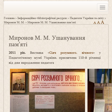
Toggle
naviga
Головна
>
Інформаційно-бібліографічні ресурси
>
Педагоги України та світу
>
A
A
Миронов М. М.
>
Миронов М. М. Ушанування пам’яті
A
Миронов М. М. Ушанування
пам’яті
2011 рік.
Виставка «
Сіяч розумного, вічного
» у
Педагогічному музеї України, присвячена 110-й річниці
від дня народження педагога