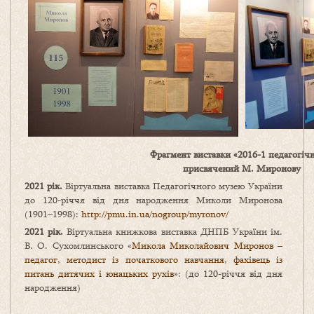
Фрагмент виставки «2016-1 педагогіч
присвячений М. Миронову
2021 рік.
Віртуальна виставка Педагогічного музею України
до 120-річчя від дня народження Миколи Миронова
(1901–1998):
http://pmu.in.ua/nogroup/myronov/
2021 рік.
Віртуальна книжкова виставка ДНПБ України ім.
В. О. Сухомлинського «
Микола Миколайович Миронов –
педагог, методист із початкового навчання, фахівець із
питань дитячих і юнацьких рухів
»: (до 120-річчя від дня
народження)