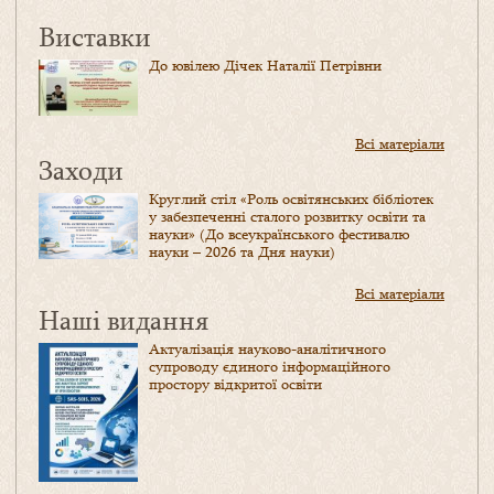
Виставки
До ювілею Дічек Наталії Петрівни
Всі матеріали
Заходи
Круглий стіл «Роль освітянських бібліотек
у забезпеченні сталого розвитку освіти та
науки» (До всеукраїнського фестивалю
науки – 2026 та Дня науки)
Всі матеріали
Наші видання
Актуалізація науково-аналітичного
супроводу єдиного інформаційного
простору відкритої освіти