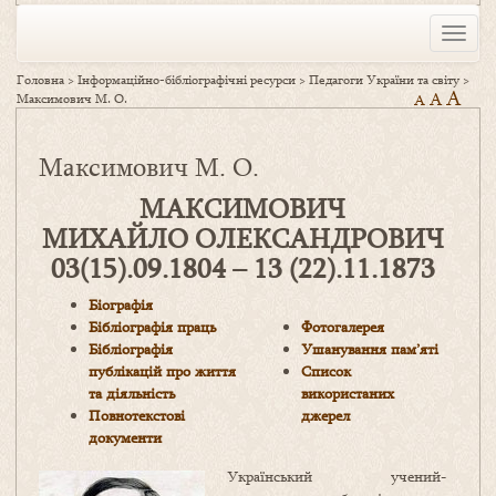
Toggle
naviga
Головна
>
Інформаційно-бібліографічні ресурси
>
Педагоги України та світу
>
A
A
Максимович М. О.
A
Максимович М. О.
МАКСИМОВИЧ
МИХАЙЛО ОЛЕКСАНДРОВИЧ
03(15).09.1804 – 13 (22).11.1873
Біографія
Бібліографія праць
Фотогалерея
Бібліографія
Ушанування пам’яті
публікацій про життя
Список
та діяльність
використаних
Повнотекстові
джерел
документи
Український учений-