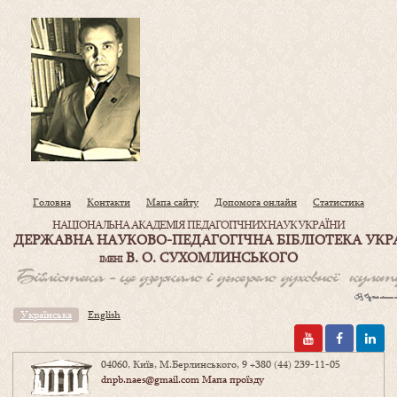
Головна
Контакти
Мапа сайту
Допомога онлайн
Статистика
НАЦІОНАЛЬНА АКАДЕМІЯ ПЕДАГОГІЧНИХ НАУК УКРАЇНИ
ДЕРЖАВНА НАУКОВО-ПЕДАГОГІЧНА БІБЛІОТЕКА УКР
В. О. СУХОМЛИНСЬКОГО
ІМЕНІ
Українська
English
04060, Київ, М.Берлинського, 9
+380 (44) 239-11-05
dnpb.naes@gmail.com
Мапа проїзду