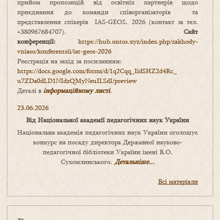
прийом пропозицій від освітніх партнерів щодо
приєднання до команди співорганізаторів та
представлення спікерів IAS-GEOS, 2026 (контакт за тел.
+380967684707).
Сайт
конференції:
https://hub.ontos.xyz/index.php/zakhody-
vniaso/konferentsii/iat-geos-2026
Реєстрація на захід за посиланням:
https://docs.google.com/forms/
d/1q2Cqq_IidSHZ2d4Rc_
u7ZDa0dLD1NIdzQMyNeuILSdI/
preview
Деталі в
інформаційному листі
.
23.06.2026
Від Національної академії педагогічних наук України
Національна академія педагогічних наук України оголошує
конкурс на посаду директора Державної науково-
педагогічної бібліотеки України імені В.О.
Сухомлинського.
Детальніше...
Всі матеріали