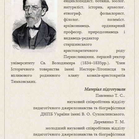
енциклопедист, ботанік, зоолог,
натураліст, історик, археолог,
етнограф, фольклорист,
філолог, полеміст,
архівознавець, ординарний
професор, природознавець і
видавець-редактор
старшинського
аристократичного роду
Переяславщини, перший ректор
університету Св. Володимира (1834–1835рр.). Член
Історичного товариства імені Нестора-Літописця та
впливового родинного клану козаків-аристократів
Тимковських.
Матеріал підготували
Павленко Т. С.,
науковий співробітник відділу
педагогічного джерелознавства та біографістики
ДНПБ України імені В. О. Сухомлинського,
Деревянко Т. М.
молодший науковий співробітник відділу
педагогічного джерелознавства та біографістики