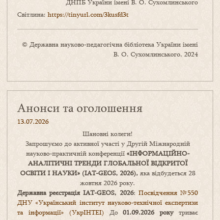
ДНПБ України імені В. О. Сухомлинського
Світлина:
https://tinyurl.com/3kusfd3t
© Державна науково-педагогічна бібліотека України імені
В. О. Сухомлинського, 2024
Анонси та оголошення
13.07.2026
Шановні колеги!
Запрошуємо до активної участі у Другій Міжнародній
науково-практичній конференції
«
ІНФОРМАЦІЙНО-
АНАЛІТИЧНІ ТРЕНДИ
ГЛОБАЛЬНОЇ ВІДКРИТОЇ
ОСВІТИ І НАУКИ
» (IAT-GEOS, 2026),
яка відбудеться 28
жовтня 2026 року.
Державна реєстрація IAT-GEOS, 2026
:
Посвідчення №550
ДНУ «Український інститут науково-технічної експертизи
та інформації» (УкрІНТЕІ)
До
01.09.2026 року
триває