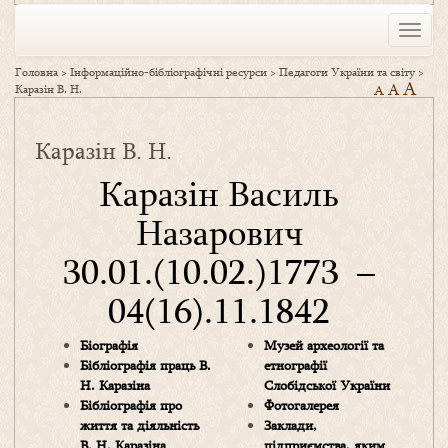
Toggle
naviga
Головна
>
Інформаційно-бібліографічні ресурси
>
Педагоги України та світу
>
A
A
Каразін В. Н.
A
Каразін В. Н.
Каразін Василь
Назарович
30.01.(10.02.)1773 –
04(16).11.1842
Біографія
Музей археології та
Бібліографія праць В.
етнографії
Н. Каразіна
Слобідської України
Бібліографія про
Фотогалерея
життя та діяльність
Заклади,
В. Н. Каразіна
підприємства, яким