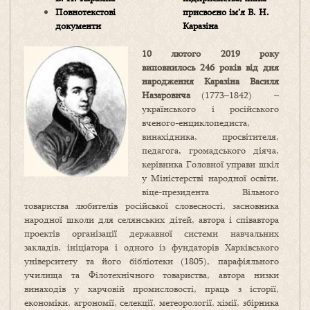
Повнотекстові
присвоєно ім’я В. Н.
документи
Каразіна
10 лютого 2019 року
виповнилось 246 років від дня
народження
Каразіна Василя
Назаровича
(1773–1842) –
українського і російського
вченого-енциклопедиста,
винахідника, просвітителя,
педагога, громадського діяча,
керівника Головної управи шкіл
у Міністерстві народної освіти,
віце-президента Вільного
товариства любителів російської словесності, засновника
народної школи для селянських дітей, автора і співавтора
проектів організації державної системи навчальних
закладів, ініціатора і одного із фундаторів Харківського
університету та його бібліотеки (1805), парафіяльного
училища та Філотехнічного товариства, автора низки
винаходів у харчовій промисловості, праць з історії,
економіки, агрономії, селекції, метеорології, хімії, збірника