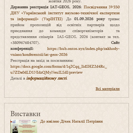
жовтня 2026 року.
Державна реєстрація IAT-GEOS, 2026
:
Посвідчення №550
ДНУ «Український інститут науково-технічної експертизи
та інформації» (УкрІНТЕІ)
До
01.09.2026 року
триває
прийом пропозицій від освітніх партнерів щодо
приєднання до команди співорганізаторів та
представлення спікерів IAS-GEOS, 2026 (контакт за тел.
+380967684707).
Сайт
конференції:
https://hub.ontos.xyz/index.php/zakhody-
vniaso/konferentsii/iat-geos-2026
Реєстрація на захід за посиланням:
https://docs.google.com/forms/
d/1q2Cqq_IidSHZ2d4Rc_
u7ZDa0dLD1NIdzQMyNeuILSdI/
preview
Деталі в
інформаційному листі
.
Всі матеріали
Виставки
До ювілею Дічек Наталії Петрівни