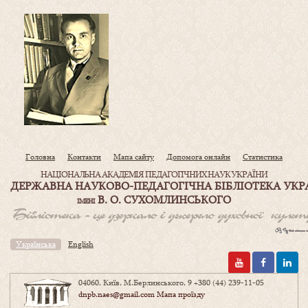
Головна
Контакти
Мапа сайту
Допомога онлайн
Статистика
НАЦІОНАЛЬНА АКАДЕМІЯ ПЕДАГОГІЧНИХ НАУК УКРАЇНИ
ДЕРЖАВНА НАУКОВО-ПЕДАГОГІЧНА БІБЛІОТЕКА УКР
В. О. СУХОМЛИНСЬКОГО
ІМЕНІ
Українська
English
04060, Київ, М.Берлинського, 9
+380 (44) 239-11-05
dnpb.naes@gmail.com
Мапа проїзду