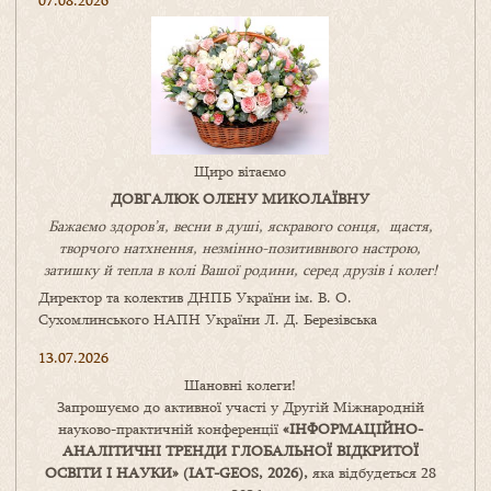
07.08.2026
Щиро вітаємо
ДОВГАЛЮК ОЛЕНУ МИКОЛАЇВНУ
Бажаємо здоров’я, весни в душі, яскравого сонця, щастя,
творчого натхнення, незмінно-позитивнвого настрою,
затишку
й
тепла в колі
В
ашої
родини
,
серед друзів і колег!
Директор та колектив ДНПБ України ім. В. О.
Сухомлинського НАПН України Л. Д. Березівська
13.07.2026
Шановні колеги!
Запрошуємо до активної участі у Другій Міжнародній
науково-практичній конференції
«
ІНФОРМАЦІЙНО-
АНАЛІТИЧНІ ТРЕНДИ
ГЛОБАЛЬНОЇ ВІДКРИТОЇ
ОСВІТИ І НАУКИ
» (IAT-GEOS, 2026),
яка відбудеться 28