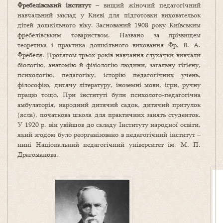
Фребелівський інститут
– вищий жіночий педагогічний
навчальний заклад у Києві для підготовки виховательок
дітей дошкільного віку. Заснований 1908 року Київським
фребелівським товариством. Названо за прізвищем
теоретика і практика дошкільного виховання Фр. В. А.
Фребеля. Протягом трьох років навчання слухачки вивчали
біологію, анатомію й фізіологію людини, загальну гігієну,
психологію, педагогіку, історію педагогічних учень,
філософію, дитячу літературу, іноземні мови, ігри, ручну
працю тощо. При інституті були психолого-педагогічна
амбулаторія, народний дитячий садок, дитячий притулок
(ясла), початкова школа для практичних занять студенток.
У 1920 р. він увійшов до складу Інституту народної освіти,
який згодом було реорганізовано в педагогічний інститут –
нині Національний педагогічний університет ім. М. П.
Драгоманова.