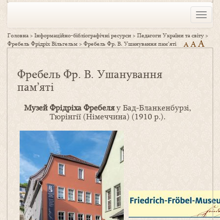
Toggle
naviga
Головна
>
Інформаційно-бібліографічні ресурси
>
Педагоги України та світу
>
A
A
Фребель Фрідріх Вільгельм
>
Фребель Фр. В. Ушанування пам’яті
A
Фребель Фр. В. Ушанування
пам’яті
Музей Фрідріха Фребеля
у Бад-Бланкенбурзі,
Тюрінгії (Німеччина) (1910 р.).