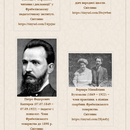
діяч народної школи.
читання і декламації” у
Світлина:
Фребелівському
https://tinyurl.com/3bcjwbes
педагогічному інституті.
Світлина:
https://tinyurl.com/24jjzjnc
Варвара Михайлівна
Булгакова (1869 – 1922) –
Петро Федорович
член правління, а пізніше
Каптерєв (07.07.1849 –
скарбник Фребелівського
07.09.1922) – педагог і
товариства.
психолог. Член
Світлина:
Фребелівського
https://tinyurl.com/28j4sfyj
товариства до 1898 р.
Світлина: