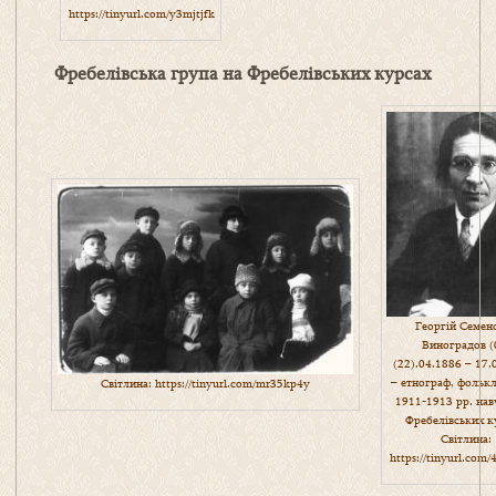
https://tinyurl.com/y3mjtjfk
Фребелівська група на Фребелівських курсах
Георгій Семен
Виноградов (
(22).04.1886 – 17.
– етнограф, фолькл
Світлина:
https://tinyurl.com/mr35kp4y
1911-1913 рр. нав
Фребелівських к
Світлина:
https://tinyurl.com