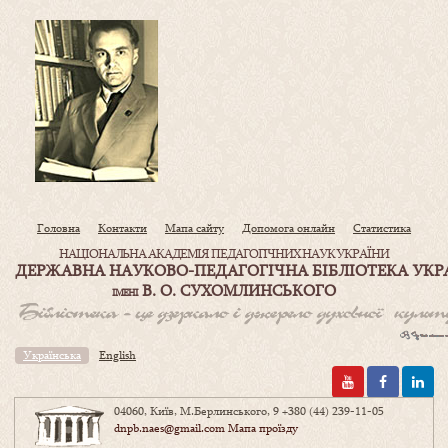
Головна
Контакти
Мапа сайту
Допомога онлайн
Статистика
НАЦІОНАЛЬНА АКАДЕМІЯ ПЕДАГОГІЧНИХ НАУК УКРАЇНИ
ДЕРЖАВНА НАУКОВО-ПЕДАГОГІЧНА БІБЛІОТЕКА УКР
В. О. СУХОМЛИНСЬКОГО
ІМЕНІ
Українська
English
04060, Київ, М.Берлинського, 9
+380 (44) 239-11-05
dnpb.naes@gmail.com
Мапа проїзду