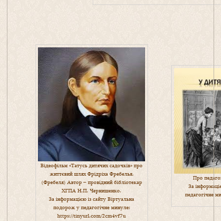
Відеофільм «Татусь дитячих садочків» про
життєвий шлях Фрідріха Фребелья.
Про педаго
(Фребеля) Автор – провідний бібліотекар
За інформаці
ХГПА Н.П. Чернишенко.
педагогічне м
За інформацією із сайту Віртуальна
подорож у педагогічне минуле:
https://tinyurl.com/2cm4vf7u