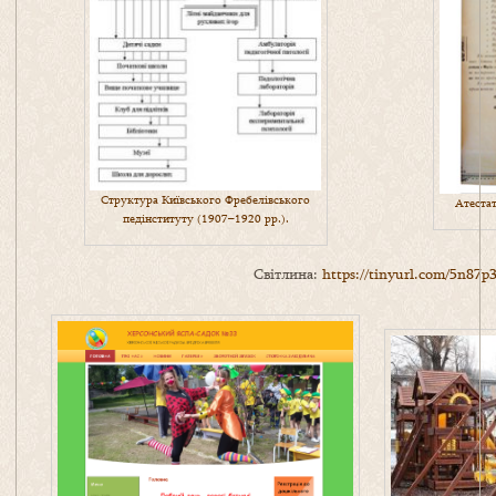
Структура Київського Фребелівського
Атестат
педінституту (1907–1920 рр.).
Cвітлина:
https://tinyurl.com/5n87p