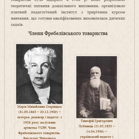
теоретичні питання дошкільного виховання, організувало
платний педагогічний інститут з трирічним курсом
навчання, що готував кваліфікованих виховательок дитячих
садків.
Члени Фребелівського товариства
Марія Михайлівна Старицька
(31.05.1865 – 20.12.1930) –
акторка, режисер і педагог, з
Тимофій Григорович
1926 року заслужена
Лубенець (21.02.1855 –
артистка УСРР. Член
14.04.1936) –
Фребелівського товариства.
український педагог і
Викладач “Виразного