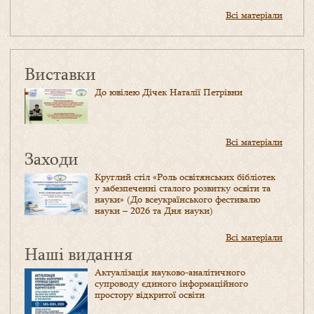
Всі матеріали
Виставки
До ювілею Дічек Наталії Петрівни
Всі матеріали
Заходи
Круглий стіл «Роль освітянських бібліотек
у забезпеченні сталого розвитку освіти та
науки» (До всеукраїнського фестивалю
науки – 2026 та Дня науки)
Всі матеріали
Наші видання
Актуалізація науково-аналітичного
супроводу єдиного інформаційного
простору відкритої освіти