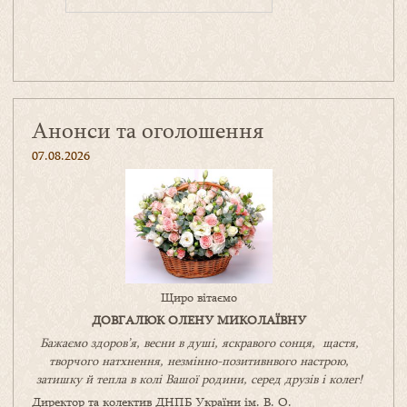
Анонси та оголошення
07.08.2026
Щиро вітаємо
ДОВГАЛЮК ОЛЕНУ МИКОЛАЇВНУ
Бажаємо здоров’я, весни в душі, яскравого сонця, щастя,
творчого натхнення, незмінно-позитивнвого настрою,
затишку
й
тепла в колі
В
ашої
родини
,
серед друзів і колег!
Директор та колектив ДНПБ України ім. В. О.