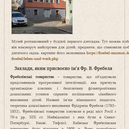
Музей розташований у будівлі першого дитсадка. Тут можна поб
він власноруч майстрував для дітей, предмети, що становили поб
дитячого садка, картини його засновника
https://froebel-museum.de
froebel/leben-und-werk.php
Заклади, яким присвоєно ім’я Фр. В. Фребеля
Фребелівські товариства
– товариства, що об’єднували
представників прогресивної інтелігенції, яка прагнула
організацією платних і безплатних філантропічних
дошкільних установ сприяти поліпшенню сімейного
виховання дітей. Названі ім’ям німецького педагога,
теоретика дошкільного виховання Фрідриха Фребеля (1782–
1852), Фребелівські товариства існували в ряді міст Росії з
70-х рр. ХІХ ст. Найвідоміші з них були в Санкт-
Петербурзі, Києві, Тифлісі. Київське Фребелівське
товариства було відкрите в 1908 р. Воно розробляло