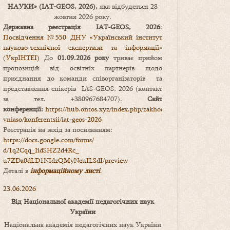
НАУКИ
» (IAT-GEOS, 2026),
яка відбудеться 28
жовтня 2026 року.
Державна реєстрація IAT-GEOS, 2026
:
Посвідчення №550 ДНУ «Український інститут
науково-технічної експертизи та інформації»
(УкрІНТЕІ)
До
01.09.2026 року
триває прийом
пропозицій від освітніх партнерів щодо
приєднання до команди співорганізаторів та
представлення спікерів IAS-GEOS, 2026 (контакт
за тел. +380967684707).
Сайт
конференції:
https://hub.ontos.xyz/index.php/zakhody-
vniaso/konferentsii/iat-geos-2026
Реєстрація на захід за посиланням:
https://docs.google.com/forms/
d/1q2Cqq_IidSHZ2d4Rc_
u7ZDa0dLD1NIdzQMyNeuILSdI/
preview
Деталі в
інформаційному листі
.
23.06.2026
Від Національної академії педагогічних наук
України
Національна академія педагогічних наук України