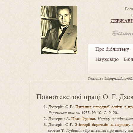
Голо
ДЕРЖАВН
Про бібліотеку
Науковцю
Біб
Головна
>
Інформаційно-бібл
Повнотекстові праці О. Г. Дзе
Дзеверін О.Г.
Питання народної освіти в пра
Радянська школа
. 1955. № 10. С. 9–20.
Дзеверин А.
Иван Франко
.
Народное образова
Дзеверін О.Г.
З історії боротьби за народну
статтю Т. Лубенця «До питання про школу для