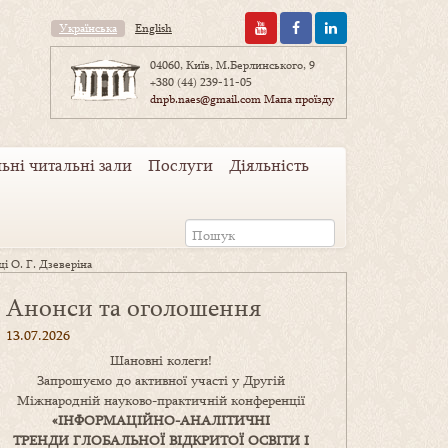
Українська
English
04060, Київ, М.Берлинського, 9
+380 (44) 239-11-05
dnpb.naes@gmail.com
Мапа проїзду
ьні читальні зали
Послуги
Діяльність
і О. Г. Дзеверіна
Анонси та оголошення
13.07.2026
Шановні колеги!
Запрошуємо до активної участі у Другій
Міжнародній науково-практичній конференції
«
ІНФОРМАЦІЙНО-АНАЛІТИЧНІ
ТРЕНДИ
ГЛОБАЛЬНОЇ ВІДКРИТОЇ ОСВІТИ І