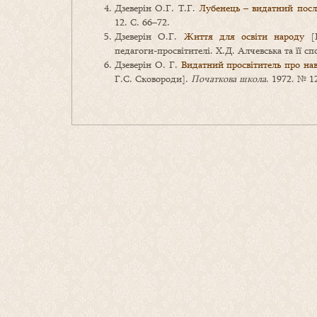
Дзеверін О.Г. Т.Г.
Лубенець – видатний посл
12. С. 66–72.
Дзеверін О.Г.
Життя для освіти на­роду
[Р
педагоги-просвітителі. Х.Д. Алчевська та її с
Дзеверін О. Г.
Видатний просвітитель про нав
Г.С. Сковороди].
Початкова школа
. 1972. № 12