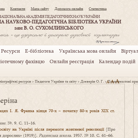
вна
Контакти
Мапа сайту
Допомога онлайн
Статистика
НАЦІОНАЛЬНА АКАДЕМІЯ ПЕДАГОГІЧНИХ НАУК УКРАЇНИ
А НАУКОВО-ПЕДАГОГІЧНА БІБЛІОТЕКА УКРАЇНИ
В. О. СУХОМЛИНСЬКОГО
ІМЕНІ
Ресурси
Е-бібліотека
Українська мова онлайн
Віртуал
ліотечному фахівцю
Онлайн реєстрація
Календар подій
A
A
іографічні ресурси
>
Педагоги України та світу
>
Дзеверін О. Г.
>
A
Повнотекстові прац
веріна
цях І. Я. Франка кінця 70-х – початку 80-х років XIX ст.
ние.
№. 9. С. 11–16.
 освіту на Україні після перемоги жовтневої революції
[Про
 дорослих» (1919)].
Радянська школа
. 1957. № 10. С. 61–66.