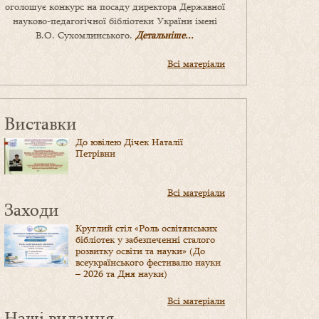
оголошує конкурс на посаду директора Державної
науково-педагогічної бібліотеки України імені
В.О. Сухомлинського.
Детальніше...
Всі матеріали
Виставки
До ювілею Дічек Наталії
Петрівни
Всі матеріали
Заходи
Круглий стіл «Роль освітянських
бібліотек у забезпеченні сталого
розвитку освіти та науки» (До
всеукраїнського фестивалю науки
– 2026 та Дня науки)
Всі матеріали
Наші видання