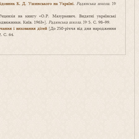
ідовник К. Д. Ушинського на Україні
.
Радянська школа.
№
ецензія на книгу «О.Р. Мазуркевич. Видатні українські
подвижники. Київ, 1963»].
Радянська школа.
№ 5. С. 98–99.
чання і виховання дітей
[До 250-річчя від дня народження
. С. 64.