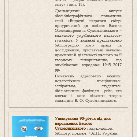
світу» ; вип. 12).
Дванадцятий випуск
біобібліографічного покажчика
серії «Видатні педагоги світу»
приурочений до ювілею Василя
Олександровича Сухомлинського –
видатного українського педагога-
гуманіста. У виданні представлено
бібліографію його праць та
дослідження, присвячені науково-
практичній діяльності вченого та її
творчому використанню, що
опубліковані впродовж 1945–2017
рр.
Покажчик адресовано вченим,
педагогічним працівникам,
аспірантам, студентам,
бібліотечним фахівцям, усім, хто
вивчає і кого цікавить творча
спадщина В. О. Сухомлинського.
Ушанування 90-річчя від дня
народження Василя
Сухомлинського
: наук.-допом.
бібліогр. покажч. / АПН України,