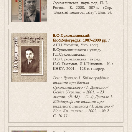
Сухомлинська; наук. ред. П. І.
Рогова. - К., 2008. - 307 с. - (Сер.
"Видатні педагогі світу"; Вип. 3).
В.О.Сухомлинський:
Біобібліографія, 1987-2000 рр.
/
АПН України, Укр. асоц.
В.Сухомлинського ; уклад.
Г.І.Сухомлинська,
О.В.Сухомлинська ; за ред.
Н.О.Гажаман, Л.І.Ніколюк. - К. :
КНЕУ, 2001. - 128 с. : портр.
Рец.: Дзигало І. Бібліографічне
видання про Василя
Сухомлинського / І. Дзигало //
Освіта України. – 2001. – 23
листоп. (№ 58). – С. 4; Дзигало І.
Бібліографічне видання про
видатного педагога / І. Дзигало //
Вісн. Кн. палати. – 2002. – № 2. –
С. 10-11.