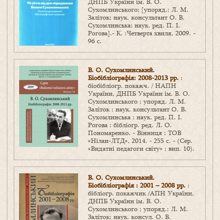
ДНПБ України ім. В. О.
Сухомлинського; [упоряд.: Л. М.
Заліток; наук. консультант О. В.
Сухомлинська; наук. ред. П. І.
Рогова].- К. :Четверта хвиля, 2009. -
96 с.
В. О. Сухомлинський.
Біобібліографія: 2008-2013 рр.
:
біобібліогр. покажч. / НАПН
України, ДНПБ України ім. В. О.
Сухомлинського ; упоряд. Л. М.
Заліток ; наук. консультант О. В.
Сухомлинська ; наук. ред. П. І.
Рогова ; бібліогр. ред. Л. О.
Пономаренко. - Вінниця : ТОВ
«Нілан-ЛТД», 2014. - 255 с. - (Сер.
«Видатні педагоги світу» ; вип. 10).
В. О. Сухомлинський.
Біобібліографія : 2001 – 2008 рр.
:
бібліогр. покажчик /АПН України,
ДНПБ України ім. В. О.
Сухомлинського ; упоряд.: Л. М.
Заліток; наук. консул. О. В.