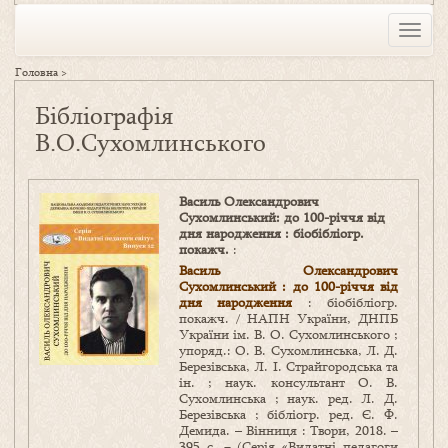
Toggle
naviga
Головна
>
Бібліографія
В.О.Сухомлинського
Василь Олександрович
Сухомлинський: до 100-річчя від
дня народження : біобібліогр.
покажч.
:
Василь Олександрович
Сухомлинський : до 100-річчя від
дня народження
: біобібліогр.
покажч. / НАПН України, ДНПБ
України ім. В. О. Сухомлинського ;
упоряд.: О. В. Сухомлинська, Л. Д.
Березівська, Л. І. Страйгородська та
ін. ; наук. консультант О. В.
Сухомлинська ; наук. ред. Л. Д.
Березівська ; бібліогр. ред. Є. Ф.
Демида. – Вінниця : Твори, 2018. –
395 c. − (Серія «Видатні педагоги