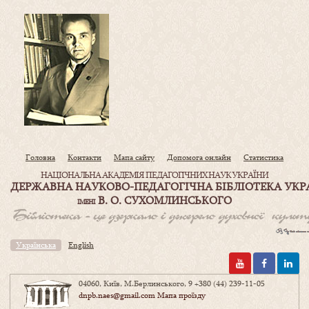
Головна
Контакти
Мапа сайту
Допомога онлайн
Статистика
НАЦІОНАЛЬНА АКАДЕМІЯ ПЕДАГОГІЧНИХ НАУК УКРАЇНИ
ДЕРЖАВНА НАУКОВО-ПЕДАГОГІЧНА БІБЛІОТЕКА УКР
В. О. СУХОМЛИНСЬКОГО
ІМЕНІ
Українська
English
04060, Київ, М.Берлинського, 9
+380 (44) 239-11-05
dnpb.naes@gmail.com
Мапа проїзду