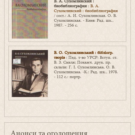
В. А. Сухомлинский :
биобиблиография
:
В. А.
Сухомлинский : биобиблиография
/ сост.: А. И. Сухомлинская, О. В.
Сухомлинская. - Киев: Рад. шк.,
1987. - 256 с.
В. О. Сухомлинський : бібліогр.
творів
: Пед. т-во УРСР; Вступ. ст.
В. З. Смаля; Покажч. друк. пр.
склали: Г. І. Сухомлинська, О. В.
Сухомлинська. -К.: Рад. шк., 1978.
- 112 с.: портр.
Анонси та оголошення