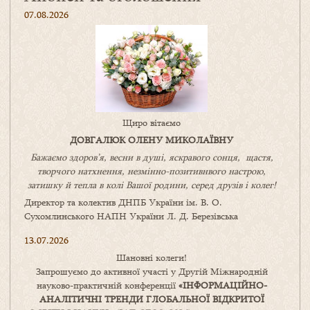
07.08.2026
Щиро вітаємо
ДОВГАЛЮК ОЛЕНУ МИКОЛАЇВНУ
Бажаємо здоров’я, весни в душі, яскравого сонця, щастя,
творчого натхнення, незмінно-позитивнвого настрою,
затишку
й
тепла в колі
В
ашої
родини
,
серед друзів і колег!
Директор та колектив ДНПБ України ім. В. О.
Сухомлинського НАПН України Л. Д. Березівська
13.07.2026
Шановні колеги!
Запрошуємо до активної участі у Другій Міжнародній
науково-практичній конференції
«
ІНФОРМАЦІЙНО-
АНАЛІТИЧНІ ТРЕНДИ
ГЛОБАЛЬНОЇ ВІДКРИТОЇ