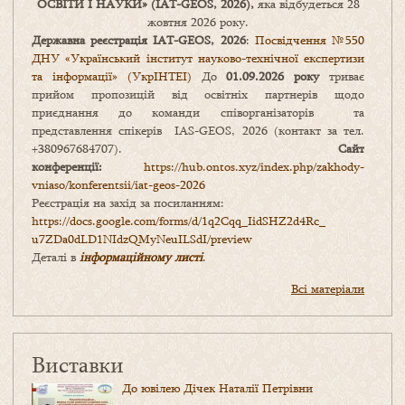
ОСВІТИ І НАУКИ
» (IAT-GEOS, 2026),
яка відбудеться 28
жовтня 2026 року.
Державна реєстрація IAT-GEOS, 2026
:
Посвідчення №550
ДНУ «Український інститут науково-технічної експертизи
та інформації» (УкрІНТЕІ)
До
01.09.2026 року
триває
прийом пропозицій від освітніх партнерів щодо
приєднання до команди співорганізаторів та
представлення спікерів IAS-GEOS, 2026 (контакт за тел.
+380967684707).
Сайт
конференції:
https://hub.ontos.xyz/index.php/zakhody-
vniaso/konferentsii/iat-geos-2026
Реєстрація на захід за посиланням:
https://docs.google.com/forms/
d/1q2Cqq_IidSHZ2d4Rc_
u7ZDa0dLD1NIdzQMyNeuILSdI/
preview
Деталі в
інформаційному листі
.
Всі матеріали
Виставки
До ювілею Дічек Наталії Петрівни