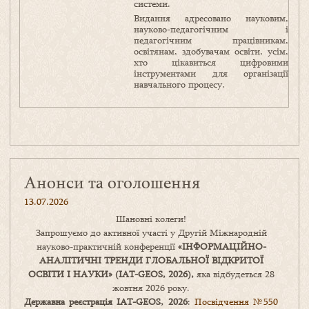
системи.
Видання адресовано науковим,
науково-педагогічним і
педагогічним працівникам,
освітянам, здобувачам освіти, усім,
хто цікавиться цифровими
інструментами для організації
навчального процесу.
Анонси та оголошення
13.07.2026
Шановні колеги!
Запрошуємо до активної участі у Другій Міжнародній
науково-практичній конференції
«
ІНФОРМАЦІЙНО-
АНАЛІТИЧНІ ТРЕНДИ
ГЛОБАЛЬНОЇ ВІДКРИТОЇ
ОСВІТИ І НАУКИ
» (IAT-GEOS, 2026),
яка відбудеться 28
жовтня 2026 року.
Державна реєстрація IAT-GEOS, 2026
:
Посвідчення №550