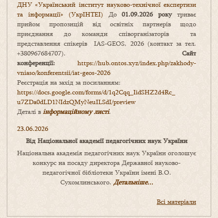
ДНУ «Український інститут науково-технічної експертизи
та інформації» (УкрІНТЕІ)
До
01.09.2026 року
триває
прийом пропозицій від освітніх партнерів щодо
приєднання до команди співорганізаторів та
представлення спікерів IAS-GEOS, 2026 (контакт за тел.
+380967684707).
Сайт
конференції:
https://hub.ontos.xyz/index.php/zakhody-
vniaso/konferentsii/iat-geos-2026
Реєстрація на захід за посиланням:
https://docs.google.com/forms/
d/1q2Cqq_IidSHZ2d4Rc_
u7ZDa0dLD1NIdzQMyNeuILSdI/
preview
Деталі в
інформаційному листі
.
23.06.2026
Від Національної академії педагогічних наук України
Національна академія педагогічних наук України оголошує
конкурс на посаду директора Державної науково-
педагогічної бібліотеки України імені В.О.
Сухомлинського.
Детальніше...
Всі матеріали