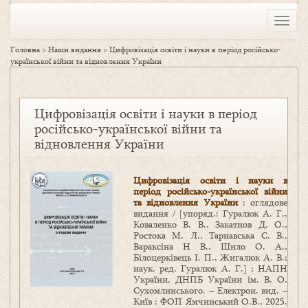
Toggle
naviga
Головна
>
Наши видання
>
Цифровізація освіти і науки в період російсько-
української війни та відновлення України
Цифровізація освіти і науки в період
російсько-української війни та
відновлення України
Цифровізація освіти і науки в
період російсько-української війни
та відновлення України
: оглядове
видання / [упоряд.: Гуралюк А. Г.,
Коваленко В. В., Закатнов Д. О.,
Ростока М. Л., Тарнавська С. В.,
Вараксіна Н В., Шило О. А.,
Білоцерківець І. П., Жигалюк А. В.;
наук. ред. Гуралюк А. Г.] ; НАПН
України, ДНПБ України ім. В. О.
Сухомлинського. – Електрон. вид. –
Київ : ФОП Ямчинський О.В., 2025.