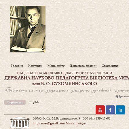
Головна
Контакти
Мапа сайту
Допомога онлайн
Статистика
НАЦІОНАЛЬНА АКАДЕМІЯ ПЕДАГОГІЧНИХ НАУК УКРАЇНИ
ДЕРЖАВНА НАУКОВО-ПЕДАГОГІЧНА БІБЛІОТЕКА УКР
В. О. СУХОМЛИНСЬКОГО
ІМЕНІ
Українська
English
04060, Київ, М.Берлинського, 9
+380 (44) 239-11-05
dnpb.naes@gmail.com
Мапа проїзду