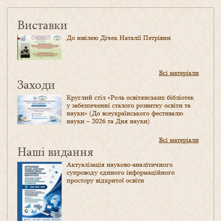
Виставки
До ювілею Дічек Наталії Петрівни
Всі матеріали
Заходи
Круглий стіл «Роль освітянських бібліотек
у забезпеченні сталого розвитку освіти та
науки» (До всеукраїнського фестивалю
науки – 2026 та Дня науки)
Всі матеріали
Наші видання
Актуалізація науково-аналітичного
супроводу єдиного інформаційного
простору відкритої освіти