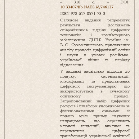
– 318 с. – DOI:
10.33407/lib.NAES.id/746127
.
ISBN 978-617-8571-73-3
Оглядове видання репрезентує
результати досліджень
співробітників відділу цифрових
технологій і комп’ютерного
забезпечення ДНПБ України ім.
В. О. Сухомлинського, присвячених
аналізу процесів цифровізації освіти
і науки в умовах російсько-
української війни та періоду
відновлення.
У виданні висвітлено підходи до
пошуку, систематизації,
класифікації та представлення
цифрового інструментарію, що
використовується в сучасному
освітньому процесі.
Запропонований набір цифрових
ресурсів і платформ упорядковано за
функціональними ознаками й
подано крізь призму наукових
напрацювань, що окреслюють
ключові тенденції, виклики та
перспективи цифрової
трансформації української освітньої