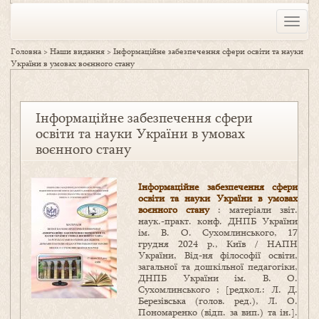
Toggle
naviga
Головна
>
Наши видання
>
Інформаційне забезпечення сфери освіти та науки
України в умовах воєнного стану
Інформаційне забезпечення сфери
освіти та науки України в умовах
воєнного стану
Інформаційне забезпечення сфери
освіти та науки України в умовах
воєнного стану
: матеріали звіт.
наук.-практ. конф. ДНПБ України
ім. В. О. Сухомлинського, 17
грудня 2024 р., Київ / НАПН
України, Від-ня філософії освіти,
загальної та дошкільної педагогіки,
ДНПБ України ім. В. О.
Сухомлинського ; [редкол.: Л. Д.
Березівська (голов. ред.), Л. О.
Пономаренко (відп. за вип.) та ін.].