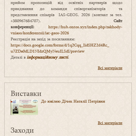
прийом пропозицій від освітніх партнерів щодо
приєднання до команди співорганізаторів та
представлення спікерів IAS-GEOS, 2026 (контакт за тел.
+380967684707).
Сайт
конференції:
https://hub.ontos.xyz/index.php/zakhody-
vniaso/konferentsii/iat-geos-2026
Реєстрація на захід за посиланням:
https://docs.google.com/forms/
d/1q2Cqq_IidSHZ2d4Rc_
u7ZDa0dLD1NIdzQMyNeuILSdI/
preview
Деталі в
інформаційному листі
.
Всі матеріали
Виставки
До ювілею Дічек Наталії Петрівни
Всі матеріали
Заходи