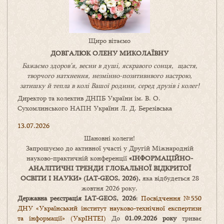
Щиро вітаємо
ДОВГАЛЮК ОЛЕНУ МИКОЛАЇВНУ
Бажаємо здоров’я, весни в душі, яскравого сонця, щастя,
творчого натхнення, незмінно-позитивнвого настрою,
затишку
й
тепла в колі
В
ашої
родини
,
серед друзів і колег!
Директор та колектив ДНПБ України ім. В. О.
Сухомлинського НАПН України Л. Д. Березівська
13.07.2026
Шановні колеги!
Запрошуємо до активної участі у Другій Міжнародній
науково-практичній конференції
«
ІНФОРМАЦІЙНО-
АНАЛІТИЧНІ ТРЕНДИ
ГЛОБАЛЬНОЇ ВІДКРИТОЇ
ОСВІТИ І НАУКИ
» (IAT-GEOS, 2026),
яка відбудеться 28
жовтня 2026 року.
Державна реєстрація IAT-GEOS, 2026
:
Посвідчення №550
ДНУ «Український інститут науково-технічної експертизи
та інформації» (УкрІНТЕІ)
До
01.09.2026 року
триває