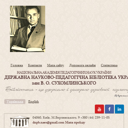
Головна
Контакти
Мапа сайту
Допомога онлайн
Статистика
НАЦІОНАЛЬНА АКАДЕМІЯ ПЕДАГОГІЧНИХ НАУК УКРАЇНИ
ДЕРЖАВНА НАУКОВО-ПЕДАГОГІЧНА БІБЛІОТЕКА УКР
В. О. СУХОМЛИНСЬКОГО
ІМЕНІ
Українська
English
04060, Київ, М.Берлинського, 9
+380 (44) 239-11-05
dnpb.naes@gmail.com
Мапа проїзду