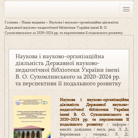
Toggle
naviga
Головна
>
Наши видання
>
Наукова і науково-організаційна діяльність
Державної науково-педагогічної бібліотеки України імені В. О.
Сухомлинського за 2020–2024 рр. та перспективи її подальшого розвитку
Наукова і науково-організаційна
діяльність Державної науково-
педагогічної бібліотеки України імені
В. О. Сухомлинського за 2020–2024 рр.
та перспективи її подальшого розвитку
Наукова і науково-організаційна
діяльність Державної науково-
педагогічної бібліотеки України
імені В. О. Сухомлинського за
2020–2024 рр. та перспективи її
подальшого розвитку
: інформ.-
аналіт. довідник / наук. ред. Л. Д.
Березівська ; упоряд.: Л. Д.