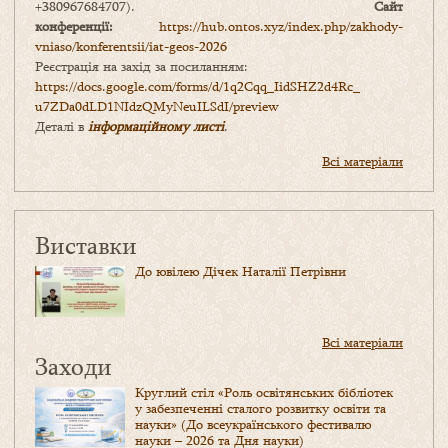
+380967684707).
Сайт
конференції:
https://hub.ontos.xyz/index.php/zakhody-
vniaso/konferentsii/iat-geos-2026
Реєстрація на захід за посиланням:
https://docs.google.com/forms/
d/1q2Cqq_IidSHZ2d4Rc_
u7ZDa0dLD1NIdzQMyNeuILSdI/
preview
Деталі в
інформаційному листі
.
Всі матеріали
Виставки
До ювілею Дічек Наталії Петрівни
Всі матеріали
Заходи
Круглий стіл «Роль освітянських бібліотек
у забезпеченні сталого розвитку освіти та
науки» (До всеукраїнського фестивалю
науки – 2026 та Дня науки)