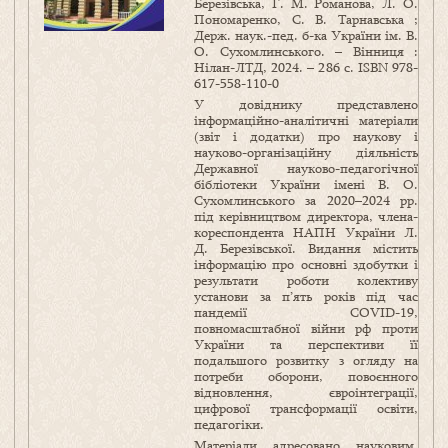
Березівська, Г. М. Романова, Л. О.
Пономаренко, С. В. Тарнавська ;
Держ. наук.-пед. б-ка України ім. В.
О. Сухомлинського. – Вінниця :
Нілан-ЛТД, 2024. – 286 с. ISBN 978-
617-558-110-0
У довіднику представлено
інформаційно-аналітичні матеріали
(звіт і додатки) про наукову і
науково-організаційну діяльність
Державної науково-педагогічної
бібліотеки України імені В. О.
Сухомлинського за 2020–2024 рр.
під керівництвом директора, члена-
кореспондента НАПН України Л.
Д. Березівської. Видання містить
інформацію про основні здобутки і
результати роботи колективу
установи за п’ять років під час
пандемії COVID-19,
повномасштабної війни рф проти
України та перспективи її
подальшого розвитку з огляду на
потреби оборони, повоєнного
відновлення, євроінтеграції,
цифрової трансформації освіти,
педагогіки.
Матеріали адресовано науковим,