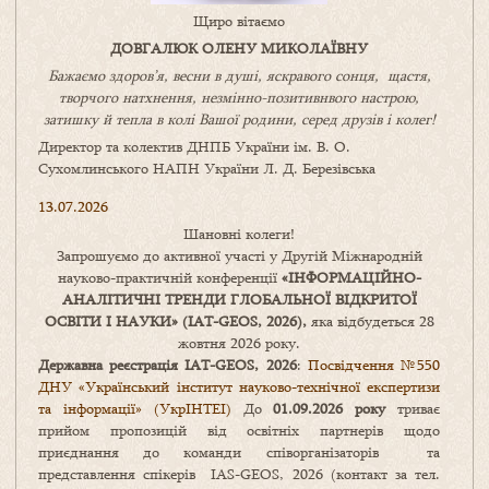
Щиро вітаємо
ДОВГАЛЮК ОЛЕНУ МИКОЛАЇВНУ
Бажаємо здоров’я, весни в душі, яскравого сонця, щастя,
творчого натхнення, незмінно-позитивнвого настрою,
затишку
й
тепла в колі
В
ашої
родини
,
серед друзів і колег!
Директор та колектив ДНПБ України ім. В. О.
Сухомлинського НАПН України Л. Д. Березівська
13.07.2026
Шановні колеги!
Запрошуємо до активної участі у Другій Міжнародній
науково-практичній конференції
«
ІНФОРМАЦІЙНО-
АНАЛІТИЧНІ ТРЕНДИ
ГЛОБАЛЬНОЇ ВІДКРИТОЇ
ОСВІТИ І НАУКИ
» (IAT-GEOS, 2026),
яка відбудеться 28
жовтня 2026 року.
Державна реєстрація IAT-GEOS, 2026
:
Посвідчення №550
ДНУ «Український інститут науково-технічної експертизи
та інформації» (УкрІНТЕІ)
До
01.09.2026 року
триває
прийом пропозицій від освітніх партнерів щодо
приєднання до команди співорганізаторів та
представлення спікерів IAS-GEOS, 2026 (контакт за тел.