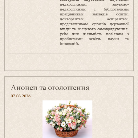
педагогічним, науково-
педагогічним і бібліотечним
працівникам закладів освіти,
докторантам, аспірантам,
представникам органів державної
влади та місцевого самоврядування,
усім чия діяльність пов’язана з
проблемами освіти, науки та
інновацій.
Анонси та оголошення
07.08.2026