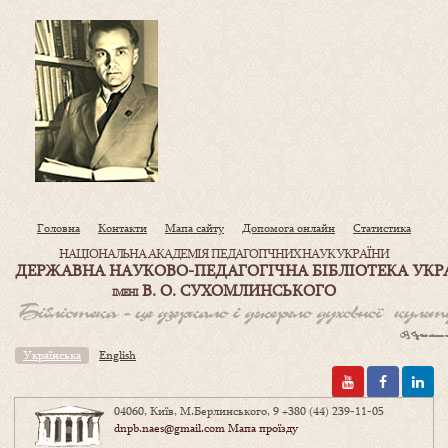
Головна
Контакти
Мапа сайту
Допомога онлайн
Статистика
НАЦІОНАЛЬНА АКАДЕМІЯ ПЕДАГОГІЧНИХ НАУК УКРАЇНИ
ДЕРЖАВНА НАУКОВО-ПЕДАГОГІЧНА БІБЛІОТЕКА УКР
В. О. СУХОМЛИНСЬКОГО
ІМЕНІ
Українська
English
04060, Київ, М.Берлинського, 9
+380 (44) 239-11-05
dnpb.naes@gmail.com
Мапа проїзду