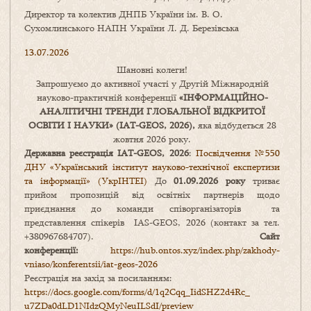
Директор та колектив ДНПБ України ім. В. О.
Сухомлинського НАПН України Л. Д. Березівська
13.07.2026
Шановні колеги!
Запрошуємо до активної участі у Другій Міжнародній
науково-практичній конференції
«
ІНФОРМАЦІЙНО-
АНАЛІТИЧНІ ТРЕНДИ
ГЛОБАЛЬНОЇ ВІДКРИТОЇ
ОСВІТИ І НАУКИ
» (IAT-GEOS, 2026),
яка відбудеться 28
жовтня 2026 року.
Державна реєстрація IAT-GEOS, 2026
:
Посвідчення №550
ДНУ «Український інститут науково-технічної експертизи
та інформації» (УкрІНТЕІ)
До
01.09.2026 року
триває
прийом пропозицій від освітніх партнерів щодо
приєднання до команди співорганізаторів та
представлення спікерів IAS-GEOS, 2026 (контакт за тел.
+380967684707).
Сайт
конференції:
https://hub.ontos.xyz/index.php/zakhody-
vniaso/konferentsii/iat-geos-2026
Реєстрація на захід за посиланням:
https://docs.google.com/forms/
d/1q2Cqq_IidSHZ2d4Rc_
u7ZDa0dLD1NIdzQMyNeuILSdI/
preview