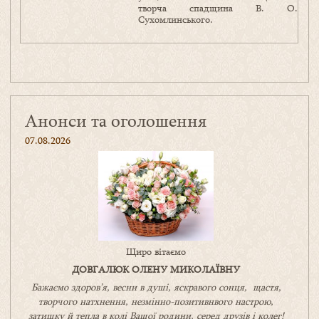
творча спадщина В. О.
Сухомлинського.
Анонси та оголошення
07.08.2026
Щиро вітаємо
ДОВГАЛЮК ОЛЕНУ МИКОЛАЇВНУ
Бажаємо здоров’я, весни в душі, яскравого сонця, щастя,
творчого натхнення, незмінно-позитивнвого настрою,
затишку
й
тепла в колі
В
ашої
родини
,
серед друзів і колег!