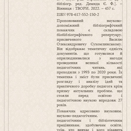
бібліогр. ред. Демида Є. Ф.]. –
Вінниця : ТВОРИ, 2022. – 457 c.
ISBN 978-617-552-150-2
Пропонований науково-
допоміжний бібліографічний
покажчик є складовою
біобібліографічного репертуару,
присвяченого Василю
Олександровичу Сухомлинському.
Він відображає тематичну єдність
документів, що готувалися й
оприлюднювалися з нагоди
проведення великої кількості
педагогічних читань, які
проходили з 1993 по 2020 роки. Їх
тематика і зміст були присвячені
розгляду і аналізу ідей та
практичного доробку педагога крізь
призму актуальних проблем, що
стояли перед освітою і
педагогічною наукою впродовж 27
років.
Покажчик адресовано науковим,
науково-педагогічним,
педагогічним і бібліотечним
працівникам, здобувачам освіти,
усім, хто вивчає і кого цікавить