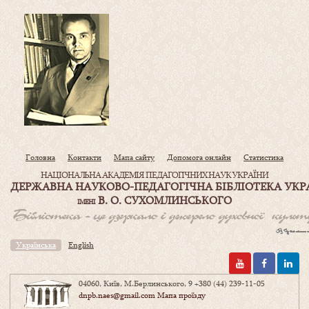
Головна
Контакти
Мапа сайту
Допомога онлайн
Статистика
НАЦІОНАЛЬНА АКАДЕМІЯ ПЕДАГОГІЧНИХ НАУК УКРАЇНИ
ДЕРЖАВНА НАУКОВО-ПЕДАГОГІЧНА БІБЛІОТЕКА УКР
В. О. СУХОМЛИНСЬКОГО
ІМЕНІ
Українська
English
04060, Київ, М.Берлинського, 9
+380 (44) 239-11-05
dnpb.naes@gmail.com
Мапа проїзду