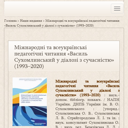
Toggle
naviga
Головна
>
Наши видання
>
Міжнародні та всеукраїнські педагогічні читання
«Василь Сухомлинський у діалозі з сучасністю» (1993–2020)
Міжнародні та всеукраїнські
педагогічні читання «Василь
Сухомлинський у діалозі з сучасністю»
(1993–2020)
Міжнародні та всеукраїнські
педагогічні читання «Василь
Сухомлинський у діалозі з
сучасністю» (1993–2020)
: наук.-
допом. бібліогр. покажч. / НАПН
України, ДНПБ України ім. В. О.
Сухомлинського ; [упоряд.:
Сухомлинська О. В., Сухомлинська
Л. В., Страйгородська Л. І. та ін. ;
наук. консультант Сухомлинська О.
В. ; наук. ред. Березівська Л. Д. ;