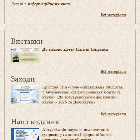
Деталі в
інформаційному листі
.
Всі матеріали
Виставки
До ювілею Дічек Наталії Петрівни
Всі матеріали
Заходи
Круглий стіл «Роль освітянських бібліотек
у забезпеченні сталого розвитку освіти та
науки» (До всеукраїнського фестивалю
науки – 2026 та Дня науки)
Всі матеріали
Наші видання
Актуалізація науково-аналітичного
супроводу єдиного інформаційного
простору відкритої освіти