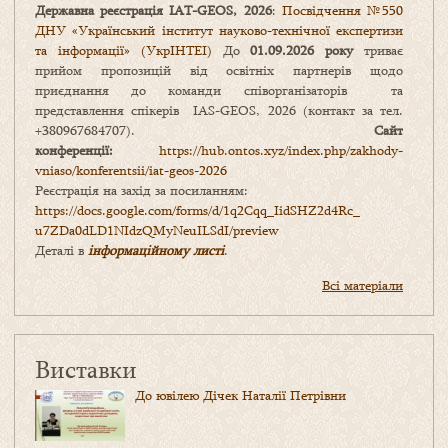
Державна реєстрація IAT-GEOS, 2026
:
Посвідчення №550
ДНУ «Український інститут науково-технічної експертизи
та інформації» (УкрІНТЕІ)
До
01.09.2026 року
триває
прийом пропозицій від освітніх партнерів щодо
приєднання до команди співорганізаторів та
представлення спікерів IAS-GEOS, 2026 (контакт за тел.
+380967684707).
Сайт
конференції:
https://hub.ontos.xyz/index.php/zakhody-
vniaso/konferentsii/iat-geos-2026
Реєстрація на захід за посиланням:
https://docs.google.com/forms/
d/1q2Cqq_IidSHZ2d4Rc_
u7ZDa0dLD1NIdzQMyNeuILSdI/
preview
Деталі в
інформаційному листі
.
Всі матеріали
Виставки
До ювілею Дічек Наталії Петрівни