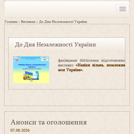
Toggle
naviga
Головна
>
Виставки
>
До Дня Незалежності України
До Дня Незалежності України
фахівцями бібліотеки підготовлено
виставку
«Навіки вільна, незалежна
моя Україна»
.
Анонси та оголошення
07.08.2026