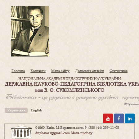
Головна
Контакти
Мапа сайту
Допомога онлайн
Статистика
НАЦІОНАЛЬНА АКАДЕМІЯ ПЕДАГОГІЧНИХ НАУК УКРАЇНИ
ДЕРЖАВНА НАУКОВО-ПЕДАГОГІЧНА БІБЛІОТЕКА УКР
В. О. СУХОМЛИНСЬКОГО
ІМЕНІ
Українська
English
04060, Київ, М.Берлинського, 9
+380 (44) 239-11-05
dnpb.naes@gmail.com
Мапа проїзду