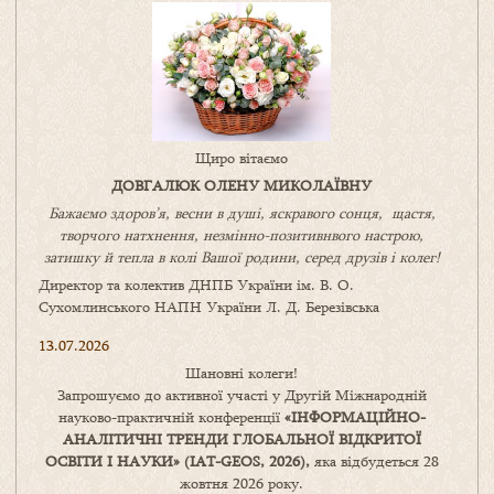
Щиро вітаємо
ДОВГАЛЮК ОЛЕНУ МИКОЛАЇВНУ
Бажаємо здоров’я, весни в душі, яскравого сонця, щастя,
творчого натхнення, незмінно-позитивнвого настрою,
затишку
й
тепла в колі
В
ашої
родини
,
серед друзів і колег!
Директор та колектив ДНПБ України ім. В. О.
Сухомлинського НАПН України Л. Д. Березівська
13.07.2026
Шановні колеги!
Запрошуємо до активної участі у Другій Міжнародній
науково-практичній конференції
«
ІНФОРМАЦІЙНО-
АНАЛІТИЧНІ ТРЕНДИ
ГЛОБАЛЬНОЇ ВІДКРИТОЇ
ОСВІТИ І НАУКИ
» (IAT-GEOS, 2026),
яка відбудеться 28
жовтня 2026 року.