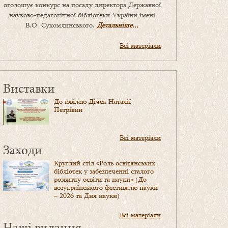
оголошує конкурс на посаду директора Державної
науково-педагогічної бібліотеки України імені
В.О. Сухомлинського.
Детальніше...
Всі матеріали
Виставки
До ювілею Дічек Наталії
Петрівни
Всі матеріали
Заходи
Круглий стіл «Роль освітянських
бібліотек у забезпеченні сталого
розвитку освіти та науки» (До
всеукраїнського фестивалю науки
– 2026 та Дня науки)
Всі матеріали
Наші видання