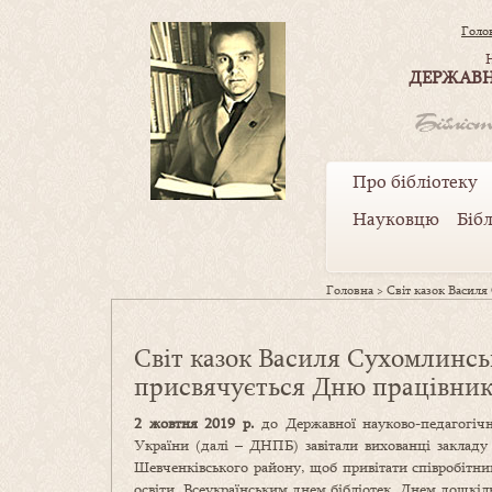
Голо
ДЕРЖАВН
Про бібліотеку
Науковцю
Біб
Головна
>
Світ казок Васил
Світ казок Василя Сухомлинс
присвячується Дню працівникі
2 жовтня
2019 р.
до Державної науково-педагогіч
України (далі – ДНПБ) завітали вихованці закладу
Шевченківського району, щоб привітати співробітн
освіти, Всеукраїнським днем бібліотек, Днем дошкі