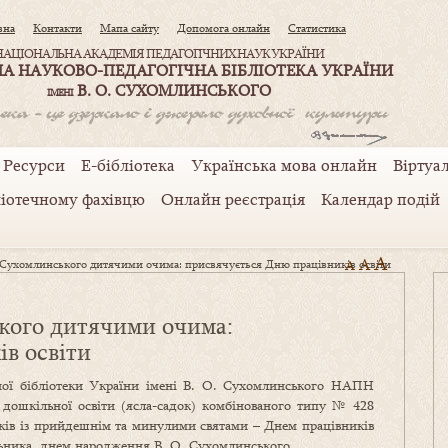
вна
Контакти
Мапа сайту
Допомога онлайн
Статистика
НАЦІОНАЛЬНА АКАДЕМІЯ ПЕДАГОГІЧНИХ НАУК УКРАЇНИ
А НАУКОВО-ПЕДАГОГІЧНА БІБЛІОТЕКА УКРАЇНИ
В. О. СУХОМЛИНСЬКОГО
ІМЕНІ
Ресурси
Е-бібліотека
Українська мова онлайн
Віртуал
ліотечному фахівцю
Онлайн реєстрація
Календар подій
A
A
я Сухомлинського дитячими очима: присвячується Дню працівників освіти
A
ького дитячими очима:
в освіти
ної бібліотеки України імені В. О. Сухомлинського НАПН
 дошкільної освіти (ясла-садок) комбінованого типу № 428
иків із прийдешнім та минулими святами – Днем працівників
льника, днем народження В. О. Сухомлинського.