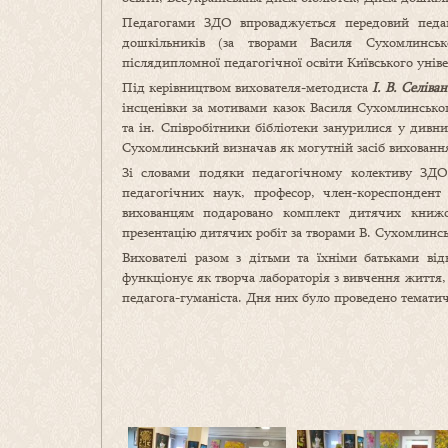
Педагогами ЗДО впроваджується передовий педаг
дошкільників (за творами Василя Сухомлинськ
післядипломної педагогічної освіти Київського уніве
Під керівництвом вихователя-методиста
І. В. Селіван
інсценівки за мотивами казок Василя Сухомлинськ
та ін. Співробітники бібліотеки занурилися у дивн
Сухомлинський визначав як могутній засіб виховання
Зі словами подяки педагогічному колективу ЗДО
педагогічних наук, професор, член-кореспонд
вихованцям подаровано комплект дитячих книжо
презентацію дитячих робіт за творами В. Сухомлинс
Вихователі разом з дітьми та їхніми батьками ві
функціонує як творча лабораторія з вивчення життя,
педагога-гуманіста. Дня них було проведено тематич