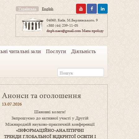
Українська
English
04060, Київ, М.Берлинського, 9
+380 (44) 239-11-05
dnpb.naes@gmail.com
Мапа проїзду
ьні читальні зали
Послуги
Діяльність
Анонси та оголошення
13.07.2026
Шановні колеги!
Запрошуємо до активної участі у Другій
Міжнародній науково-практичній конференції
«
ІНФОРМАЦІЙНО-АНАЛІТИЧНІ
ТРЕНДИ
ГЛОБАЛЬНОЇ ВІДКРИТОЇ ОСВІТИ І