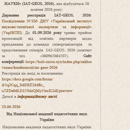
НАУКИ
» (IAT-GEOS, 2026),
яка відбудеться 28
жовтня 2026 року.
Державна реєстрація IAT-GEOS, 2026
:
Посвідчення №550 ДНУ «Український інститут
науково-технічної експертизи та інформації»
(УкрІНТЕІ)
До
01.09.2026 року
триває прийом
пропозицій від освітніх партнерів щодо
приєднання до команди співорганізаторів та
представлення спікерів IAS-GEOS, 2026 (контакт
за тел. +380967684707).
Сайт
конференції:
https://hub.ontos.xyz/index.php/zakhody-
vniaso/konferentsii/iat-geos-2026
Реєстрація на захід за посиланням:
https://docs.google.com/forms/
d/1q2Cqq_IidSHZ2d4Rc_
u7ZDa0dLD1NIdzQMyNeuILSdI/
preview
Деталі в
інформаційному листі
.
23.06.2026
Від Національної академії педагогічних наук
України
Національна академія педагогічних наук України