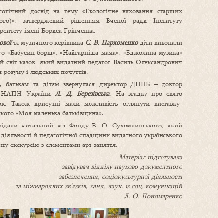
огічний досвід на тему «Екологічне виховання старших
ого)», затверджений рішенням Вченої ради Інституту
рситету імені Бориса Грінченка.
ової
та музичного керівника
С. В. Пархоменко
діти виконали
ого «Бабусин борщ», «Найгарніша мама», «Бджолина музика»
ий світ казок, який видатний педагог Василь Олександрович
 розуму і людських почуттів.
, батькам та дітям звернулася директор ДНПБ – доктор
ент НАПН України
Л. Д. Березівська
. На згадку про свято
к. Також присутні мали можливість оглянути виставку-
ького «Моя маленька батьківщина».
двідали читальний зал Фонду В. О. Сухомлинського, який
 діяльності й педагогічної спадщини видатного українського
ну екскурсію з елементами арт-заняття.
Матеріал підготувала
завідувач відділу науково-документного
забезпечення, соціокультурної діяльності
та міжнародних зв’язків, канд. наук. із соц. комунікацій
Л. О. Пономаренко