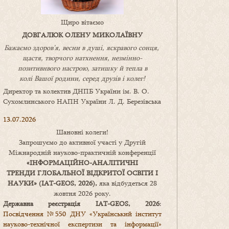
Щиро вітаємо
ДОВГАЛЮК ОЛЕНУ МИКОЛАЇВНУ
Бажаємо здоров’я, весни в душі, яскравого сонця,
щастя, творчого натхнення, незмінно-
позитивнвого настрою, затишку
й
тепла в
колі
В
ашої
родини
,
серед друзів і колег!
Директор та колектив ДНПБ України ім. В. О.
Сухомлинського НАПН України Л. Д. Березівська
13.07.2026
Шановні колеги!
Запрошуємо до активної участі у Другій
Міжнародній науково-практичній конференції
«
ІНФОРМАЦІЙНО-АНАЛІТИЧНІ
ТРЕНДИ
ГЛОБАЛЬНОЇ ВІДКРИТОЇ ОСВІТИ І
НАУКИ
» (IAT-GEOS, 2026),
яка відбудеться 28
жовтня 2026 року.
Державна реєстрація IAT-GEOS, 2026
:
Посвідчення №550 ДНУ «Український інститут
науково-технічної експертизи та інформації»