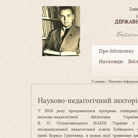
Голо
ДЕРЖАВН
Про бібліотеку
Науковцю
Біб
Головна
>
Науково-інформац
Науково-педагогічний лекторій
У 2018 році продовжиться програма співпраці
науково-педагогічної бібліотеки Укра
В. О. Сухомлинського НАПН України з І
післядипломної педагогічної освіти Київського у
імені Бориса Грінченка, в межах якої триватиме ц