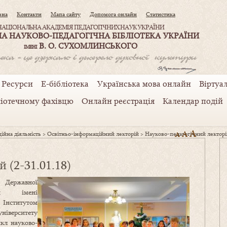
вна
Контакти
Мапа сайту
Допомога онлайн
Статистика
НАЦІОНАЛЬНА АКАДЕМІЯ ПЕДАГОГІЧНИХ НАУК УКРАЇНИ
А НАУКОВО-ПЕДАГОГІЧНА БІБЛІОТЕКА УКРАЇНИ
В. О. СУХОМЛИНСЬКОГО
ІМЕНІ
Ресурси
Е-бібліотека
Українська мова онлайн
Віртуал
ліотечному фахівцю
Онлайн реєстрація
Календар подій
A
A
ійна діяльність
>
Освітньо-інформаційний лекторій
>
Науково-педагогічний лекторій
A
 (2-31.01.18)
 Державної
їни імені
нститутом
ніверситету
икл науково-