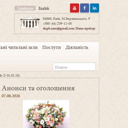
Українська
English
04060, Київ, М.Берлинського, 9
+380 (44) 239-11-05
dnpb.naes@gmail.com
Мапа проїзду
ьні читальні зали
Послуги
Діяльність
 (2-31.01.18)
Анонси та оголошення
07.08.2026