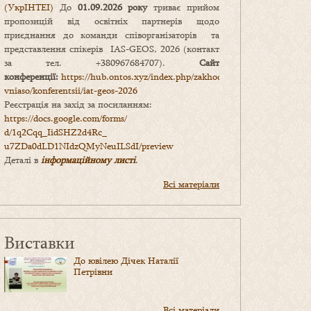
(УкрІНТЕІ)
До
01.09.2026 року
триває прийом
пропозицій від освітніх партнерів щодо
приєднання до команди співорганізаторів та
представлення спікерів IAS-GEOS, 2026 (контакт
за тел. +380967684707).
Сайт
конференції:
https://hub.ontos.xyz/index.php/zakhody-
vniaso/konferentsii/iat-geos-2026
Реєстрація на захід за посиланням:
https://docs.google.com/forms/
d/1q2Cqq_IidSHZ2d4Rc_
u7ZDa0dLD1NIdzQMyNeuILSdI/
preview
Деталі в
інформаційному листі
.
Всі матеріали
Виставки
До ювілею Дічек Наталії
Петрівни
Всі матеріали