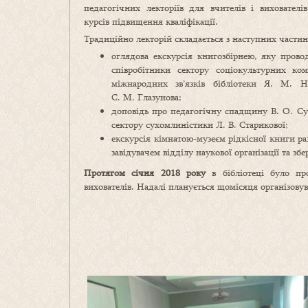
педагогічних лекторіїв для вчителів і вихователі
курсів підвищення кваліфікації.
Традиційно лекторій складається з наступних частин
оглядова екскурсія книгозбірнею, яку прово
співробітники сектору соціокультурних ком
міжнародних зв’язків бібліотеки Я. М. Н
С. М. Глазунова;
доповідь про педагогічну спадщину В. О. Сух
сектору сухомлиністики Л. В. Старикової;
екскурсія кімнатою-музеєм рідкісної книги раз
завідувачем відділу наукової організації та з
Протягом січня 2018 року
в бібліотеці було про
вихователів. Надалі планується щомісяця організовув