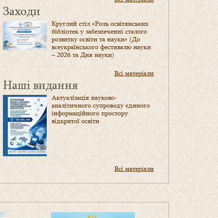
Заходи
Круглий стіл «Роль освітянських
бібліотек у забезпеченні сталого
розвитку освіти та науки» (До
всеукраїнського фестивалю науки
– 2026 та Дня науки)
Всі матеріали
Наші видання
Актуалізація науково-
аналітичного супроводу єдиного
інформаційного простору
відкритої освіти
Всі матеріали