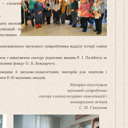
в – слухачів
:
дять наукові
унікацій та
іколаєнко і
омлинського наукового співробітника відділу історії освіти
ом з завідувачем сектору рідкісних видань Р. І. Палійчук та
берігання фонду О. Б. Бондарчук;
ведено 6 науково-педагогічних лекторіїв для вчителів і
ати 8-10 наукових заходів.
Матеріал підготувала
науковий співробітник
сектору соціокультурних комунікацій і
міжнародних зв’язків
С. М. Глазунова