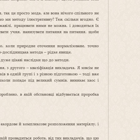
 так це просто мода, але вона нічого спільного не
мо ми методу ілюстративну? Теж скільки вгодно. Є
ржавілі, працювати ними не можна, і доводиться їх
тувати учня, нанизувати питання на питання, щоби
о, коли природне оточення нормалізоване, точно
но-дослідницька метода – рідке явище.
 дуже цікаві наслідки що до методи.
я, з другого – кваліфікація викладача. Я зовсім не
ків в одній групі і з різною підготовкою – тоді вже
школи попаде під великий сумнів, виникає хаос і
облено, в якій обстановці відбувається проробка
акордове й комплексове розположення матеріялу, і
якій провадиться робота, від тих викладачів, що цю