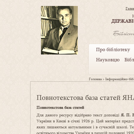
Голо
ДЕРЖАВН
Про бібліотеку
Науковцю
Біб
Головна
>
Інформаційно-бібл
Повнотекстова база статей
Повнотекстова база статей
Для даного ресурсу відібрано текст доповіді
Я. П. 
України в Києві в січні 1926 р. Цей матеріал пред
яких лишаються актуальними і в сучасній школі. Те
освітнього відомства України в першій половині 1920