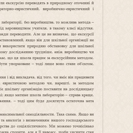
оли екскурсію переводять в природному оточенні й
аторно-евристичний, виробнично-евристичний і
лабораторії, без виробництва, то можлива метода –
ід керовництвом учителя, в такому класі відсутня.
вжди переводити. Але це не визначає, що екскурсії
становлений, якщо він для шкільної організації не
би використати природню обстановку для шкільної
очному дослідженню трудніше, аніж виробництво чи
тікає, що ця школа працює за екскурсійним методом.
бути унормоване – тоді лише воно стане об’єктом,
ня і від викладача, від того, чи вміє він працювати
за евристичною методою чи, нарешті, за методом
іє шкільну організацію поставити на дослідницьку
кі; якщо матиме школа лабораторію – справа краще,
ення, – тоді цим буде досягнута остаточна мета
 максимальної самодіяльности. Така схема. Якщо ви
т та аналогія з визначенням нашого господарського
арства до соціялістичного. Ми можемо точнісінько
можна спорити, але я її навожу, щоби уяснити стан