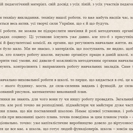
педагогічний матеріял, свій досвід з усіх ліній, з усіх участків педаг
ти техніку викладання, техніку нашої роботи, то вже мабуть наспів час
ься весь актив, усі творчі сили України, що є й що будуть.
ї роботи, не можна не підкреслити значіння й ролі методичних органі
адах соцвиху. Ці установи існують уже давно, але хто-б з присутніх 
 й факультетські комісії, як органи, що регулюють навчальне життя, як
и було мало. Ми не знаємо, з матеріялів, що поступають, не видно, щ
им, хто планує роботу школи, науково організує працю в даній школі, 
ити такі умови, які давали-б можливість методичним органам навчальни
ують, контролюють і направляють роботу навчальних закладів. Саме 
авчально-виховальної роботи в школі, то перше, що кидається в очі, це 
– якого будинку, моста, де сила-силенна завдань і функцій, де сила 
иконаний рисунок, математично виконаний план.
ітники не знають, для чого вони ту чи иншу роботу провадять. Загальний
и, але ролі точно не розподілені, підмайстери чи майстери дуже часто 
ня плана, що він поставлений школою. Немає цілевої установки, і робо
лів при виконанні цього плана, точна поведінка за цим планом учнів – о
ціонально, точно; уже капіталістичне виробництво довело до віртуознос
тя це все має, а школа, що готує людей-функціонерів, школа – зовсім ц