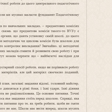
огічної роботи до цього центрального педагогічного
, коли ми мусимо закласти фундамент Педагогічному
в по навчальних закладах, – предметових комісіях
сказав, що предметова комісія такого-то ВУЗ’у є
 органи, що дають установку самій школі, до цього
оби методична чи циклова комісія була школою для
хто контролює викладання? Звичайно, ці методичні
х закладів ставити й розвивати свою роботу і при
тут можна черпати що – найбагатчі наслідки для
кустарний спосіб роботи, якщо ви порівняєте роботу
матеріялів, але цей матеріял своєчасно поданий,
 план, загальні завдання відомі, головний майстер,
дивляться в різні боки, і їхні удари, їхні діяння
та не раціоналізована. Це основне питання. Точні
сь яке завдання стоїть перед школою. Справді, яка
ти питання про те, як треба робити, щоби не гаяти
ього не має. Школа має вести вперед, школа мусить