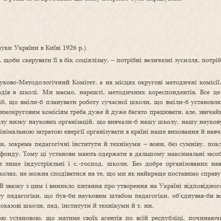
ки України в Київі 1926 р.)
щоби скерувати її в бік соціялізму, – потрібні величезні зусилля, пот
ково-Методологічний Комітет, а на місцях округові методичні комісії
тодів в школі. Ми маємо, нарешті, методичних кореспондентів. Все ц
сіб, що вміли-б планувати роботу сучасної школи, що вміли-б установл
мокруговим комісіям треба дуже й дуже багато працювати, але, звичайн
цілу низку наукових організацій, що вивчали-б нашу школу, нашу науков
інімальною затратою енергії організувати в країні наше виховання й нав
и, зокрема педагогічні інститути й технікуми – вони, без сумніву, покл
 фонду. Тому ці установи мають одержати в дальшому максимальні засо
 лише індустріяльні і с.-господ. школи. Без добре організованих на
 школах, не можна сподіватися на те, що ми як найкраще поставимо справ
 В звязку з цим і виникло питання про утворення на Україні відповідног
ту педагогіки, що був-би науковим штабом педагогіки, об’єднував-би в
показові школи, пед. інститути й технікуми й т. ин.
ою установою, що матиме своїх агентів по всій республіці, починаю