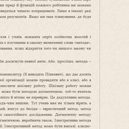
ення праці й функцій кожного робітника ми можемо
доведеться чимало попрацювати. Лише в такому разі
мом результатів. Якщо ми таке планування, де буде
ля і учнів, залежить опріч особистих якостей і
ть є плутанина в самому визначенні слова «метода».
познання, шлях відкриття того чи иншого закону чи
би досягнути певної мети. Або, простіше, метода –
 номенклатур (її наводить Пінкевич), що дає досить
ї організації можна провадити або в класі, або в
а мислити шкільну роботу. Шкільну роботу можна
да може бути методою догматичною, тоб-то вчитель
ніхто й нічим не перевіряє. Це дедуктивна метода.
будь-чим иншим. Тут учень вже не тільки вірить, а
дей, втягує до бесіди – евристичний метод, метод
 до самостійного дослідження. Догматичну методу
догматичною, виробнича також. Ілюстративна метода
ї. Ілюстративний метод може бути взагалі: класно-