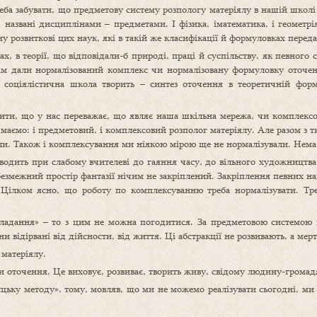
треба забувати, що предметову систему розпологу матеріялу в нашій школі
звані дисциплінами – предметами. І фізика, іматематика, і геометрія, і 
 розвиткові цих наук, які в такій же класифікації й формуловках переда
, в теорії, що відповідали-б природі, праці й суспільству, як певного
нам дали нормалізований комплекс чи нормалізовану формуловку оточен
соціялістична школа творить – синтез оточення в теоретичній форм
ти, що у нас переважає, що являє наша шкільна мережа, чи комплексов
маємо: і предметовий, і комплексовий розполог матеріялу. Але разом з т
ли. Також і комплексування ми ніякою мірою ще не нормалізували. Нема
водить при слабому вчителеві до гаяння часу, до вільного художництва
езмежний простір фантазії нічим не закріплений. Закріплення певних на
Цілком ясно, що роботу по комплексуванню треба нормалізувати. Тре
ладання» – то з цим не можна погодитися. За предметовою системою в
и відірвані від дійсности, від життя. Ці абстракції не розвивають, а мер
матеріялу.
 оточення. Це виховує, розвиває, творить живу, свідому людину-громад
ицьку методу», тому, мовляв, що ми не можемо реалізувати сьогодні, м