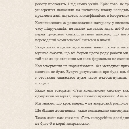
роботу провадять, і від самих учнів. Крім того, не 
університет наложили на початкову школу колодки, на
предмети дані науковою класифікацією, в історичному
Комплексового-ж розположення матеріялу у висновках
часу підручників, не маємо ще таких наук, які-б 
перед трудовою соціялістичною школою, що його 
переведенні комплексової системи в школі.
Якщо взяти в цьому відношенні нашу школу й оціни
мусимо сказати, що всі форми цього роду роботи ми 
той час як це оточення ми ніяк формально не охопи
Комлексування не нормалізоване, без методики приз
навичок не буде. Будуть розумування про будь-що, б
з оточення лишається дуже часто недосягнутими. 
процесу.
Якщо нам говорять: «Геть комплексову систему вик
одміряний матеріял, нормалізовані предмети. Але вон
Ми знаємо, що крок вперед – це акордовий розполог 
Ще більше досягнення, якщо комплексно синтезувати
Також якби нам сказали: «Геть екскурсійно-дослідн
це було-б в корні неправильно.