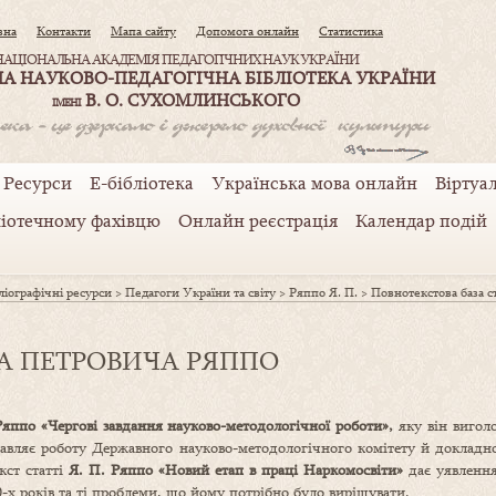
вна
Контакти
Мапа сайту
Допомога онлайн
Статистика
НАЦІОНАЛЬНА АКАДЕМІЯ ПЕДАГОГІЧНИХ НАУК УКРАЇНИ
А НАУКОВО-ПЕДАГОГІЧНА БІБЛІОТЕКА УКРАЇНИ
В. О. СУХОМЛИНСЬКОГО
ІМЕНІ
Ресурси
Е-бібліотека
Українська мова онлайн
Віртуал
ліотечному фахівцю
Онлайн реєстрація
Календар подій
іографічні ресурси
>
Педагоги України та світу
>
Ряппо Я. П.
>
Повнотекстова баз
 ЯНА ПЕТРОВИЧА РЯППО
Ряппо
«Чергові завдання науково-методологічної роботи»,
яку він вигол
ставляє роботу Державного науково-методологічного комітету й докладно
кст статті
Я. П. Ряппо «Новий етап в праці
Наркомосвіти»
дає уявлення
-х років та ті проблеми, що йому потрібно було вирішувати.