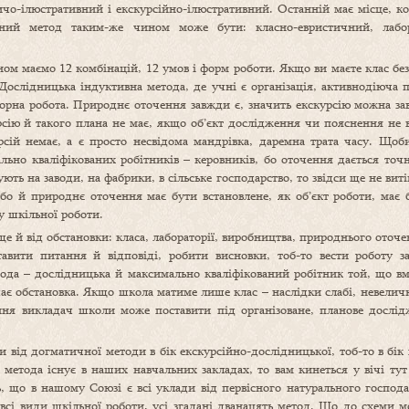
чо-ілюстративний і екскурсійно-ілюстративний. Останній має місце, к
чний метод таким-же чином може бути: класно-евристичний, лабор
ом маємо 12 комбінацій, 12 умов і форм роботи. Якщо ви маєте клас без 
Дослідницька індуктивна метода, де учні є організація, активнодіюча п
торна робота. Природнє оточення завжди є, значить екскурсію можна за
сію й такого плана не має, якщо об’єкт дослідження чи пояснення не в
рсій немає, а є просто несвідома мандрівка, даремна трата часу. Що
мально кваліфікованих робітників – керовників, бо оточення дається т
ють на заводи, на фабрики, в сільське господарство, то звідси ще не ви
бо й природнє оточення має бути встановлене, як об’єкт роботи, має 
 шкільної роботи.
е й від обстановки: класа, лабораторії, виробництва, природнього оточен
тавити питання й відповіді, робити висновки, тоб-то вести роботу 
ода – дослідницька й максимально кваліфікований робітник той, що вм
шає обстановка. Якщо школа матиме лише клас – наслідки слабі, невелич
я викладач школи може поставити під організоване, планове дослідж
 від догматичної методи в бік екскурсійно-дослідницької, тоб-то в бік
ка метода існує в наших навчальних закладах, то вам кинеться у вічі ту
, що в нашому Союзі є всі уклади від первісного натурального господ
, всі види шкільної роботи, усі згадані дванацять метод. Що до схеми 