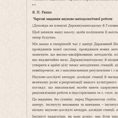
* *
Я. П. Ряппо
Чергові завдання науково-методологічної роботи
(Доповідь на пленумі Держнаукметодкому й Головнау
Щоб змінити нашу школу, щоби поліпшити її якість, 
тепер будуємо.
Ми маємо в теперішній час у центрі Державний Нау
провідників нової системи, провідників нових ме
зазначити, що високо-кваліфікованих методистів, о
нас надзвичайно мало. Держнаукметодкому й місцеви
утворити в країні цілу низку методичних станцій, 
певніпроекти, як з максимальними результатами і з м
Науково-дослідчі катедри, досвідні станції й заклад
величезну ролю в реорганізації нашого культурного
погляду, що максимальні засоби мають одержувати
раціоналізацію роботи в індустріяльних та с.-госп.
Це завдання, без сумніву, перед Наркомосом стоїть.
центру, інституту виховання та навчання – інститу
місцях: науково-дослідчі катедри, досвідні станції, 
Інститут педагогіки, на мою думку, має бути так