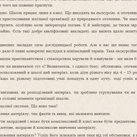
до чого ми повинні прагнути.
дно. Школа працює лише в класі. Що виходять на екскурсію, в оточення,
и пристосовання шкільної організації до природнього оточення. Чи має
струють, особливо коли лабораторія погана. Є й майстерні, де тиски за
айно. Єсть такі добре кваліфіковані викладачі, що вміють вдало запи
ихних закладах сила дослідницької роботи. Але в нас ще немає тог
о дало-б певні конкретні наслідки в мінімальний термін. Така екскурсій
 нашим практикантством і стажієрством керували й планували – ми мали б
 чи визначателі тут є? Визначатель, з одного боку, обстановка, оточенн
розположений в школі цей матеріял, коли діти різного віку від 4 – 15 ро
Якщо по різному підготовані учні попадуть в одну кучу, тоді успіх 
ізована, як розподілений матеріял, чи зроблено угрупування чи не зр
е головні моменти організації школи.
ксової системи. Що воно таке?
ення матеріялу, тих фактів та явищ, які належить вивчити.
ти акордовий і може бути комплексовий.В класі може бути предметове, 
дметове, акордове й комлексове вивчення матеріялу.
оження матеріялу? Успіх його залежить знов таки від тої обстановки, в 