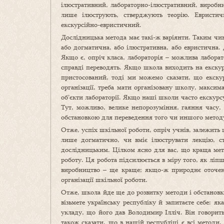
ілюстративний, лабораторно-ілюстративний, виробни
лише ілюструють, стверджують теорію. Евристи
екскурсійно-евристичний.
Дослідницька метода має такі-ж варіянти. Таким чин
або догматична, або ілюстративна, або евристична. 
Якщо є, опріч класа, лабораторія – можлива лабора
справді переводять. Якщо школа виходить на екскур
пристосований, тоді ми можемо сказати, що екску
організації, треба мати організовану школу, макси
об’єкти лабораторії. Якщо наші школи часто екскурсу
Тут, можливо, велике непорозуміння, гаяння часу, 
обстановкою для переведення того чи иншого методу
Отже, успіх шкільної роботи, опріч учнів, залежить щ
лише догматично, чи вміє ілюструвати лекцію, с
дослідницьким. Цілком ясно для вас, що краща мет
роботу. Ця робота підсилюється в міру того, як ліп
виробництво – ще краще; якщо-ж природнє оточенн
організації шкільної роботи.
Отже, школа йде ще до розвитку методи і обстановки
візьмете українську республіку й запитаєте себе: я
укладу, що його дав Володимир Ілліч. Він говорить
також сказати, що в нашій республіці є всі методи