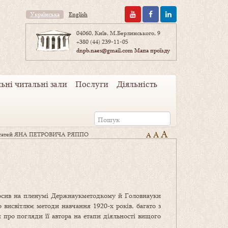
Українська
English
04060, Київ, М.Берлинського, 9
+380 (44) 239-11-05
dnpb.naes@gmail.com
Мапа проїзду
ьні читальні зали
Послуги
Діяльність
A
A
а статей ЯНА ПЕТРОВИЧА РЯППО
A
осив на пленумі Держнаукметодкому й Головнауки
 висвітлює методи навчання 1920-х років, багато з
 про погляди її автора на етапи діяльності вищого