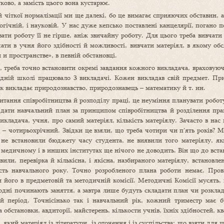
ково, а замість цього вона кустарює.
й чіткої нормалізації ми ще далекі, бо це вимагає сприяючих обставин, 
агогічній, і науковій. У нас дуже кепсько поставлені канцелярії, погано
ати роботу її не гірше, аніж звичайну роботу. Для цього треба вивчати 
ти в учня його здібності й можливості, вивчати матеріял, в якому обсяз
 и пространстве», в певній обстановці.
о, треба точно встановити окремі завдання кожного викладача, враховую
дній школі працювало 3 викладачі. Кожен викладав свій предмет. Пр
к викладає природознавство, природознавець – математику й т. ин.
итання співробітництва й розподілу праці, це неуміння планувати робот
 дати навчальний план за принципом співробітництва й розділення прац
икладача, учня, про самий матеріял, кількість матеріялу. Зачасто в на
о – чотирьохрічний. Звідки це взяли, що треба чотири чи п’ять років? М
 не встановили бюджету часу студента, не виявили того матеріялу, я
в медичному і в инших інститутах ще нічого не доводить. Він що до вста
вили, перевірка й кількісна, і якісна, назбираного матеріялу, встановл
сть навчального року. Точно розробленого плана роботи немає. Пров
и його в предметовій та методичній комісії. Методичні Комісії мусять,
годні починають заняття, а завтра лише будуть складати план чи розклад
ий період. Точнісінько так і навчальний рік, кожний триместр має
обстановки, авдиторії, майстерень, кількости учнів, їхніх здібностей, ква
 який матеріял із літератури, із оточення і із суспільства; що взяти для 