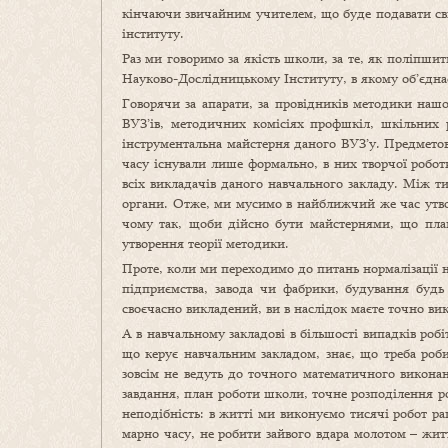
кінчаючи звичайним учителем, що буде подавати свій 
інституту.
Раз ми говоримо за якість школи, за те, як поліпши
Науково-Дослідницькому Інституту, в якому об’єднаєт
Говорячи за апарати, за провідників методики нашо
ВУЗ’ів, методичних комісіях профшкіл, шкільних р
інструментальна майстерня даного ВУЗ’у. Предметові
часу існували лише формально, в них творчої робот
всіх викладачів даного навчального закладу. Між т
органи. Отже, ми мусимо в найближчий же час утвор
чому так, щоби дійсно бути майстернями, що план
утворення теорії методики.
Проте, коли ми переходимо до питань нормалізації н
підприємства, завода чи фабрики, будування будь 
своєчасно викладений, ви в наслідок маєте точно в
А в навчальному закладові в більшості випадків роб
що керує навчальним закладом, знає, що треба робит
зовсім не ведуть до точного математичного виконан
завдання, план роботи школи, точне розподілення ро
неподібність: в житті ми виконуємо тисячі робот ра
марно часу, не робити зайвого вдара молотом – жит