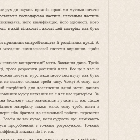
але рух до науков.-організ. праці ми мусимо почати
 поставлена господарська частина, навчальна частина
викладача, його кваліфікацію, його здібності, його
і, в якій кількості і якості цей матеріял має бути
чи принципи співробітництва й розділення праці. А
и заведенні комплексової системи вирішили, щоби
у шляхом конкретизації мети. Завдання дано. Треба
і, треба розробити робітний план. Все це в часі й
с можна почути: курс медичного інституту має бути
и не знаємо, скільки треба часу. Чому? А тому, що
кий потрібний для досягнення даної мети, даного
новлення курсу навчання не є для нас критерієм. За
ення бюджету часу навчатилів і учнів і т. ин. Лише
ідного матеріялу також мало, тому треба взяти з
 перш ніж братися до навчальної роботи, перевести
. Зовсім не так буває, коли будують що: намічають
 бути пророблений з точним розрахунком. Точний
ліфікації викладачів і т. ин.
школи соцвиху, яку частину суспільства, в якій мірі,