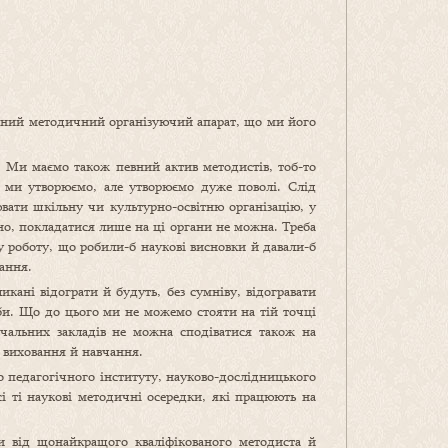
рібний методичний організуючий апарат, що ми його
. Ми маємо також певний актив методистів, тоб-то
е ми утворюємо, але утворюємо дуже поволі. Слід
ювати шкільну чи культурно-освітню організацію, у
о, покладатися лише на ці органи не можна. Треба
у роботу, що робили-б наукові висновки й давали-б
чання.
икані відограти й будуть, без сумніву, відогравати
би. Що до цього ми не можемо стояти на тій точці
вчальних закладів не можна сподіватися також на
у виховання й навчання.
о педагогічного інституту, науково-дослідницького
сі ті наукові методичні осередки, які працюють на
чи від щонайкращого кваліфікованого методиста й