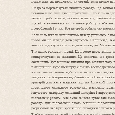
показувати, як працювати, як організувати працю нау
Чи треба нормалізувати шкільну роботу? Від точної 
негайно й по лінії адміністративній, і по лінії пед
школи. Треба, врешті, поставити школу, раціоналізув
здатність виконувати ту чи иншу роботу; треба вивча
пророблений і т. ин. Все це треба робити «во времени
Коли ціль школи встановлено, цілеву установку дан
цього ми не завжди додержуємось. Наприклад, в о
кожний відразу всі три предмета викладав. Математи
Тут немає розподілу праці. Це просто нерозуміння п
конкретизувати це завдання. Це визначає, що треба
обстановці. Тут виникає питання про бюджет часу в
п’ятирічний, курс інституту сільсько-господарськог
ми не знаємо точно здібностей нашого викладача,
завдання. Бо історично надбаний старий матеріял і 
критерій для нас є завдання, що ми його собі поста
після цього складного розрахунку матимемо довгі
існуючого матеріялу основний матеріял і апробуват
підготовчу роботу. Але дуже зачасто буває так: сьо
роботу, для підготовки дають великий підготовч
розрахунок має бути зроблений, виходячи з характера 
Треба встановити, який матеріял взяти з підручників,