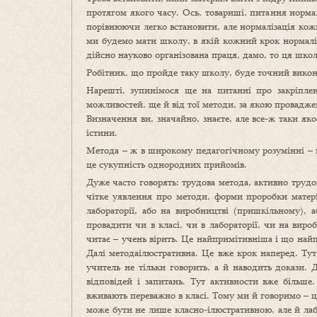
протягом якого часу. Ось, товариші, питання норма
порівнюючи легко встановити, але нормалізація кож
ми будемо мати школу, в якій кожний крок нормаліз
дійсно науково організована праця, дамо, то ця шко
Робітник, що пройде таку школу, буде точний виконав
Нарешті, зупинімося ще на питанні про закріплен
можливостей, ще й від тої методи, за якою проваджен
Визначення ви, значайно, знаєте, але все-ж таки я
істини.
Метода – ж в широкому педагогічному розумінні – ц
це сукупність однородних прийомів.
Дуже часто говорять: трудова метода, активно трудо
чітке уявлення про методи, форми проробки матерія
лабораторії, або на виробництві (пришкільному)
провадити чи в класі, чи в лабораторії, чи на ви
читає – учень вірить. Це найпримітивніша і що найп
Далі методаілюстративна. Це вже крок наперед. Тут
учитель не тільки говорить, а й наводить докази. 
відповідей і запитань. Тут активности вже більш
вживають переважно в класі. Тому ми й говоримо – 
може бути не лише класно-ілюстративною, але й лаб