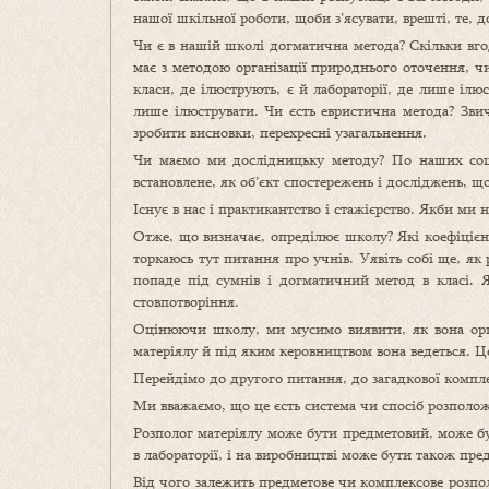
нашої шкільної роботи, щоби з’ясувати, врешті, те, 
Чи є в нашій школі догматична метода? Скільки вго
має з методою організації природнього оточення, ч
класи, де ілюструють, є й лабораторії, де лише ілю
лише ілюструвати. Чи єсть евристична метода? Звич
зробити висновки, перехресні узагальнення.
Чи маємо ми дослідницьку методу? По наших соцв
встановлене, як об’єкт спостережень і досліджень, щ
Існує в нас і практикантство і стажієрство. Якби ми
Отже, що визначає, опреділює школу? Які коефіцієнти
торкаюсь тут питання про учнів. Уявіть собі ще, як 
попаде під сумнів і догматичний метод в класі. 
стовпотворіння.
Оцінюючи школу, ми мусимо виявити, як вона орган
матеріялу й під яким керовництвом вона ведеться. Ц
Перейдімо до другого питання, до загадкової компле
Ми вважаємо, що це єсть система чи спосіб розполож
Розполог матеріялу може бути предметовий, може бу
в лабораторії, і на виробництві може бути також пре
Від чого залежить предметове чи комплексове розпол