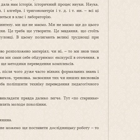
 дала нам історія, історичний процес науки. Наука,
алгебра, і тригонометрія і т. д. і т. ин. – всі ці
ються в клас і лабораторію.
 синтезу, ми ще не маємо. Ми не маємо ще до цього
ня. Це треба ще утворити. Це завдання, що стоїть
уловці. В цьому полягають великі труднощі при
о розположено матеріял, чи ні, – то ми знов таки
им ми сами себе обдурюємо: екскурсії в оточення, в
 ще методики переведення комплексів.
, після чого дуже часто ніяких формальних знань і
вичок, треновка, засвоєння тих чи инших висновків
ба поліпшити техніку переведення педагогічного
икладати правда далеко легче. Тут «по старинке»
твлять молоде покоління.
янина.
и не можемо ще поставити дослідницьку роботу – то