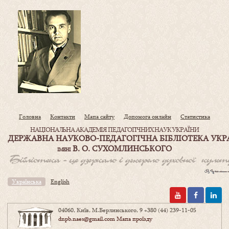
Головна
Контакти
Мапа сайту
Допомога онлайн
Статистика
НАЦІОНАЛЬНА АКАДЕМІЯ ПЕДАГОГІЧНИХ НАУК УКРАЇНИ
ДЕРЖАВНА НАУКОВО-ПЕДАГОГІЧНА БІБЛІОТЕКА УКР
В. О. СУХОМЛИНСЬКОГО
ІМЕНІ
Українська
English
04060, Київ, М.Берлинського, 9
+380 (44) 239-11-05
dnpb.naes@gmail.com
Мапа проїзду