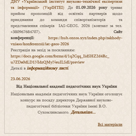
ДНУ «Український інститут науково-технічної експертизи
та інформації» (УкрІНТЕІ)
До
01.09.2026 року
триває
прийом пропозицій від освітніх партнерів щодо
приєднання до команди співорганізаторів та
представлення спікерів IAS-GEOS, 2026 (контакт за тел.
+380967684707).
Сайт
конференції:
https://hub.ontos.xyz/index.php/zakhody-
vniaso/konferentsii/iat-geos-2026
Реєстрація на захід за посиланням:
https://docs.google.com/forms/
d/1q2Cqq_IidSHZ2d4Rc_
u7ZDa0dLD1NIdzQMyNeuILSdI/
preview
Деталі в
інформаційному листі
.
23.06.2026
Від Національної академії педагогічних наук України
Національна академія педагогічних наук України оголошує
конкурс на посаду директора Державної науково-
педагогічної бібліотеки України імені В.О.
Сухомлинського.
Детальніше...
Всі матеріали