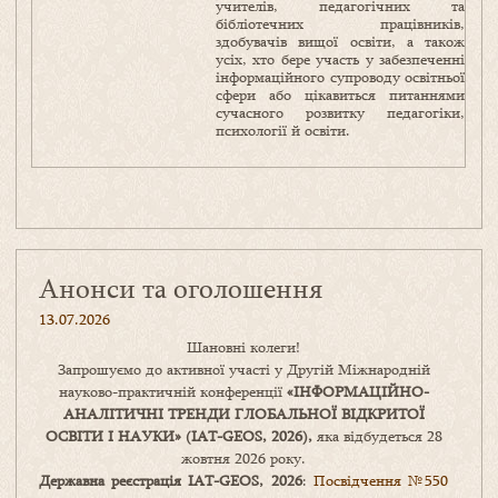
учителів, педагогічних та
бібліотечних працівників,
здобувачів вищої освіти, а також
усіх, хто бере участь у забезпеченні
інформаційного супроводу освітньої
сфери або цікавиться питаннями
сучасного розвитку педагогіки,
психології й освіти.
Анонси та оголошення
13.07.2026
Шановні колеги!
Запрошуємо до активної участі у Другій Міжнародній
науково-практичній конференції
«
ІНФОРМАЦІЙНО-
АНАЛІТИЧНІ ТРЕНДИ
ГЛОБАЛЬНОЇ ВІДКРИТОЇ
ОСВІТИ І НАУКИ
» (IAT-GEOS, 2026),
яка відбудеться 28
жовтня 2026 року.
Державна реєстрація IAT-GEOS, 2026
:
Посвідчення №550