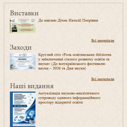
Виставки
До ювілею Дічек Наталії Петрівни
Всі матеріали
Заходи
Круглий стіл «Роль освітянських бібліотек
у забезпеченні сталого розвитку освіти та
науки» (До всеукраїнського фестивалю
науки – 2026 та Дня науки)
Всі матеріали
Наші видання
Актуалізація науково-аналітичного
супроводу єдиного інформаційного
простору відкритої освіти