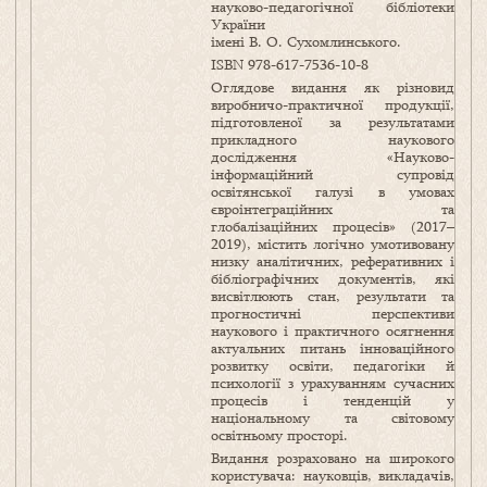
науково-педагогічної бібліотеки
України
імені В. О. Сухомлинського.
ISBN 978-617-7536-10-8
Оглядове видання як різновид
виробничо-практичної продукції,
підготовленої за результатами
прикладного наукового
дослідження «Науково-
інформаційний супровід
освітянської галузі в умовах
євроінтеграційних та
глобалізаційних процесів» (2017–
2019), містить логічно умотивовану
низку аналітичних, реферативних і
бібліографічних документів, які
висвітлюють стан, результати та
прогностичні перспективи
наукового і практичного осягнення
актуальних питань інноваційного
розвитку освіти, педагогіки й
психології з урахуванням сучасних
процесів і тенденцій у
національному та світовому
освітньому просторі.
Видання розраховано на широкого
користувача: науковців, викладачів,