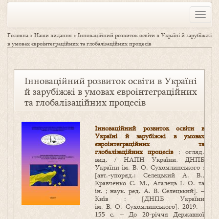
Toggle
naviga
Головна
>
Наши видання
>
Інноваційний розвиток освіти в Україні й зарубіжжі
в умовах євроінтеграційних та глобалізаційних процесів
Інноваційний розвиток освіти в Україні
й зарубіжжі в умовах євроінтеграційних
та глобалізаційних процесів
Інноваційний розвиток освіти в
Україні й зарубіжжі в умовах
євроінтеграційних та
глобалізаційних процесів
: огляд.
вид. / НАПН України, ДНПБ
України ім. В. О. Сухомлинського ;
[авт.-упоряд.: Селецький А. В.,
Кравченко С. М., Агалець І. О. та
ін. ; наук. ред. А. В. Селецький]. –
Київ : [ДНПБ України
ім. В. О. Сухомлинського], 2019. –
155 с. – До 20-річчя Державної