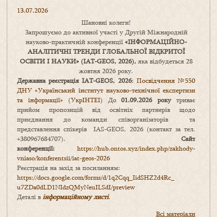
13.07.2026
Шановні колеги!
Запрошуємо до активної участі у Другій Міжнародній
науково-практичній конференції
«
ІНФОРМАЦІЙНО-
АНАЛІТИЧНІ ТРЕНДИ
ГЛОБАЛЬНОЇ ВІДКРИТОЇ
ОСВІТИ І НАУКИ
» (IAT-GEOS, 2026),
яка відбудеться 28
жовтня 2026 року.
Державна реєстрація IAT-GEOS, 2026
:
Посвідчення №550
ДНУ «Український інститут науково-технічної експертизи
та інформації» (УкрІНТЕІ)
До
01.09.2026 року
триває
прийом пропозицій від освітніх партнерів щодо
приєднання до команди співорганізаторів та
представлення спікерів IAS-GEOS, 2026 (контакт за тел.
+380967684707).
Сайт
конференції:
https://hub.ontos.xyz/index.php/zakhody-
vniaso/konferentsii/iat-geos-2026
Реєстрація на захід за посиланням:
https://docs.google.com/forms/
d/1q2Cqq_IidSHZ2d4Rc_
u7ZDa0dLD1NIdzQMyNeuILSdI/
preview
Деталі в
інформаційному листі
.
Всі матеріали