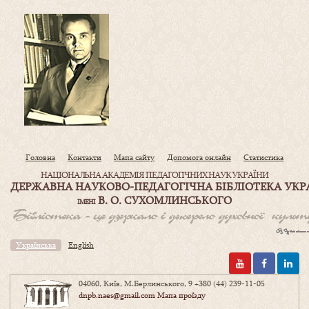
Головна
Контакти
Мапа сайту
Допомога онлайн
Статистика
НАЦІОНАЛЬНА АКАДЕМІЯ ПЕДАГОГІЧНИХ НАУК УКРАЇНИ
ДЕРЖАВНА НАУКОВО-ПЕДАГОГІЧНА БІБЛІОТЕКА УКР
В. О. СУХОМЛИНСЬКОГО
ІМЕНІ
Українська
English
04060, Київ, М.Берлинського, 9
+380 (44) 239-11-05
dnpb.naes@gmail.com
Мапа проїзду