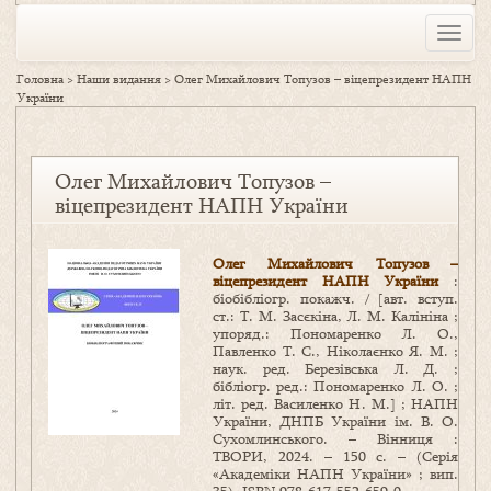
Toggle
naviga
Головна
>
Наши видання
>
Олег Михайлович Топузов – віцепрезидент НАПН
України
Олег Михайлович Топузов –
віцепрезидент НАПН України
Олег Михайлович Топузов –
віцепрезидент НАПН України
:
біобібліогр. покажч. / [авт. вступ.
ст.: Т. М. Засєкіна, Л. М. Калініна ;
упоряд.: Пономаренко Л. О.,
Павленко Т. С., Ніколаєнко Я. М. ;
наук. ред. Березівська Л. Д. ;
бібліогр. ред.: Пономаренко Л. О. ;
літ. ред. Василенко Н. М.] ; НАПН
України, ДНПБ України ім. В. О.
Сухомлинського. – Вінниця :
ТВОРИ, 2024. – 150 c. – (Серія
«Академіки НАПН України» ; вип.