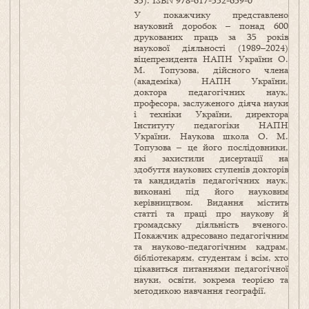
35). ISBN 978-617-552-659-0
У покажчику представлено
науковий доробок – понад 600
друкованих праць за 35 років
наукової діяльності (1989–2024)
віцепрезидента НАПН України О.
М. Топузова, дійсного члена
(академіка) НАПН України,
доктора педагогічних наук,
професора, заслуженого діяча науки
і техніки України, директора
Інституту педагогіки НАПН
України. Наукова школа О. М.
Топузова – це його послідовники,
які захистили дисертації на
здобуття наукових ступенів докторів
та кандидатів педагогічних наук,
виконані під його науковим
керівництвом. Видання містить
статті та праці про наукову й
громадську діяльність вченого.
Покажчик адресовано педагогічним
та науково-педагогічним кадрам,
бібліотекарям, студентам і всім, хто
цікавиться питаннями педагогічної
науки, освіти, зокрема теорією та
методикою навчання географії.