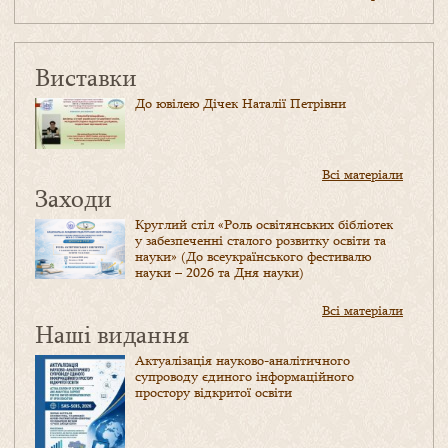
Виставки
До ювілею Дічек Наталії Петрівни
Всі матеріали
Заходи
Круглий стіл «Роль освітянських бібліотек
у забезпеченні сталого розвитку освіти та
науки» (До всеукраїнського фестивалю
науки – 2026 та Дня науки)
Всі матеріали
Наші видання
Актуалізація науково-аналітичного
супроводу єдиного інформаційного
простору відкритої освіти