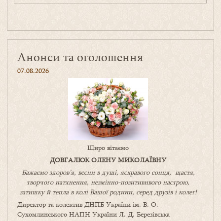
Анонси та оголошення
07.08.2026
Щиро вітаємо
ДОВГАЛЮК ОЛЕНУ МИКОЛАЇВНУ
Бажаємо здоров’я, весни в душі, яскравого сонця, щастя,
творчого натхнення, незмінно-позитивнвого настрою,
затишку
й
тепла в колі
В
ашої
родини
,
серед друзів і колег!
Директор та колектив ДНПБ України ім. В. О.
Сухомлинського НАПН України Л. Д. Березівська