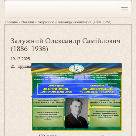
Toggle
naviga
Головна
>
Новини
>
Залужний Олександр Самійлович (1886–1938)
Залужний Олександр Самійлович
(1886–1938)
19.12.2025
21 грудня