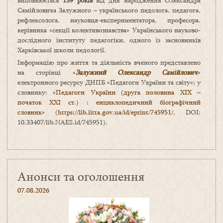
виповнюється
139 років
від дня народження Олександра
Самійловича Залужного – українського педолога, педагога,
рефлексолога, науковця-експериментатора, професора,
керівника «секції колективознавства» Українського науково-
дослідного інституту педагогіки, одного із засновників
Харківської школи педології.
Інформацію про життя та діяльність вченого представлено
на сторінці «
Залужний Олександр Самійлович
»
електронного ресурсу ДНПБ «Педагоги України та світу»; у
словнику: «
Педагоги України (друга половина ХІХ –
початок ХХІ ст.) : енциклопедичний біографічний
словник
» (
https://lib.iitta.gov.ua/id/eprint/745951/
, DOI:
10.33407/lib.NAES.id/745951).
Анонси та оголошення
07.08.2026