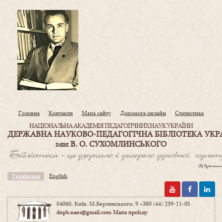
Головна
Контакти
Мапа сайту
Допомога онлайн
Статистика
НАЦІОНАЛЬНА АКАДЕМІЯ ПЕДАГОГІЧНИХ НАУК УКРАЇНИ
ДЕРЖАВНА НАУКОВО-ПЕДАГОГІЧНА БІБЛІОТЕКА УКР
В. О. СУХОМЛИНСЬКОГО
ІМЕНІ
Українська
English
04060, Київ, М.Берлинського, 9
+380 (44) 239-11-05
dnpb.naes@gmail.com
Мапа проїзду