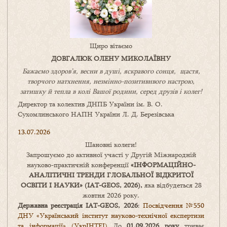
Щиро вітаємо
ДОВГАЛЮК ОЛЕНУ МИКОЛАЇВНУ
Бажаємо здоров’я, весни в душі, яскравого сонця, щастя,
творчого натхнення, незмінно-позитивнвого настрою,
затишку
й
тепла в колі
В
ашої
родини
,
серед друзів і колег!
Директор та колектив ДНПБ України ім. В. О.
Сухомлинського НАПН України Л. Д. Березівська
13.07.2026
Шановні колеги!
Запрошуємо до активної участі у Другій Міжнародній
науково-практичній конференції
«
ІНФОРМАЦІЙНО-
АНАЛІТИЧНІ ТРЕНДИ
ГЛОБАЛЬНОЇ ВІДКРИТОЇ
ОСВІТИ І НАУКИ
» (IAT-GEOS, 2026),
яка відбудеться 28
жовтня 2026 року.
Державна реєстрація IAT-GEOS, 2026
:
Посвідчення №550
ДНУ «Український інститут науково-технічної експертизи
та інформації» (УкрІНТЕІ)
До
01.09.2026 року
триває