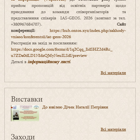
прийом пропозицій від освітніх партнерів щодо
приєднання до команди співорганізаторів та
представлення спікерів IAS-GEOS, 2026 (контакт за тел.
+380967684707).
Сайт
конференції:
https://hub.ontos.xyz/index.php/zakhody-
vniaso/konferentsii/iat-geos-2026
Реєстрація на захід за посиланням:
https://docs.google.com/forms/
d/1q2Cqq_IidSHZ2d4Rc_
u7ZDa0dLD1NIdzQMyNeuILSdI/
preview
Деталі в
інформаційному листі
.
Всі матеріали
Виставки
До ювілею Дічек Наталії Петрівни
Всі матеріали
Заходи