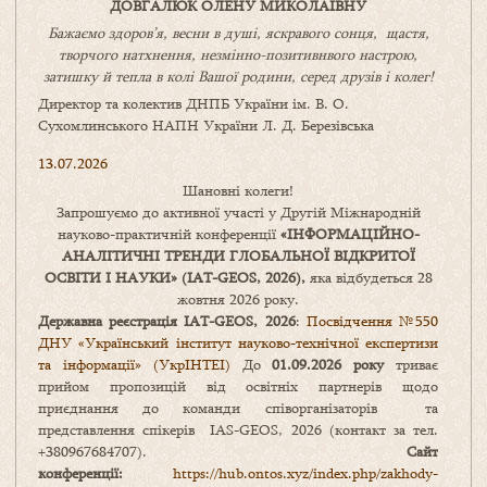
ДОВГАЛЮК ОЛЕНУ МИКОЛАЇВНУ
Бажаємо здоров’я, весни в душі, яскравого сонця, щастя,
творчого натхнення, незмінно-позитивнвого настрою,
затишку
й
тепла в колі
В
ашої
родини
,
серед друзів і колег!
Директор та колектив ДНПБ України ім. В. О.
Сухомлинського НАПН України Л. Д. Березівська
13.07.2026
Шановні колеги!
Запрошуємо до активної участі у Другій Міжнародній
науково-практичній конференції
«
ІНФОРМАЦІЙНО-
АНАЛІТИЧНІ ТРЕНДИ
ГЛОБАЛЬНОЇ ВІДКРИТОЇ
ОСВІТИ І НАУКИ
» (IAT-GEOS, 2026),
яка відбудеться 28
жовтня 2026 року.
Державна реєстрація IAT-GEOS, 2026
:
Посвідчення №550
ДНУ «Український інститут науково-технічної експертизи
та інформації» (УкрІНТЕІ)
До
01.09.2026 року
триває
прийом пропозицій від освітніх партнерів щодо
приєднання до команди співорганізаторів та
представлення спікерів IAS-GEOS, 2026 (контакт за тел.
+380967684707).
Сайт
конференції:
https://hub.ontos.xyz/index.php/zakhody-