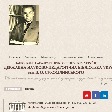
Головна
Контакти
Мапа сайту
Допомога онлайн
Статистика
НАЦІОНАЛЬНА АКАДЕМІЯ ПЕДАГОГІЧНИХ НАУК УКРАЇНИ
ДЕРЖАВНА НАУКОВО-ПЕДАГОГІЧНА БІБЛІОТЕКА УКР
В. О. СУХОМЛИНСЬКОГО
ІМЕНІ
Українська
English
04060, Київ, М.Берлинського, 9
+380 (44) 239-11-05
dnpb.naes@gmail.com
Мапа проїзду