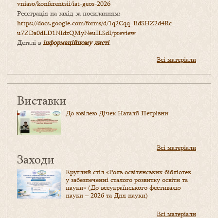
vniaso/konferentsii/iat-geos-2026
Реєстрація на захід за посиланням:
https://docs.google.com/forms/
d/1q2Cqq_IidSHZ2d4Rc_
u7ZDa0dLD1NIdzQMyNeuILSdI/
preview
Деталі в
інформаційному листі
.
Всі матеріали
Виставки
До ювілею Дічек Наталії Петрівни
Всі матеріали
Заходи
Круглий стіл «Роль освітянських бібліотек
у забезпеченні сталого розвитку освіти та
науки» (До всеукраїнського фестивалю
науки – 2026 та Дня науки)
Всі матеріали