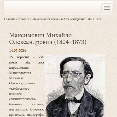
Toggle
naviga
Головна
>
Новини
>
Максимович Михайло Олександрович (1804‒1873)
Максимович Михайло
Олександрович (1804‒1873)
14.09.2024
15 вересня – 220
років
від дня
народження
Максимовича
Михайла
Олександровича,
українського
вченого-
енциклопедиста,
ботаніка, зоолога,
натураліста, історика,
археолога, етнографа,