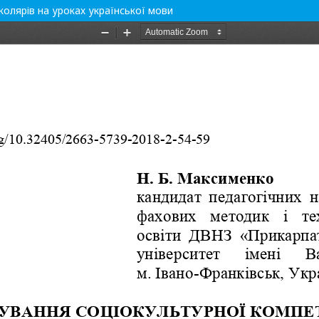
олярів на уроках української мови