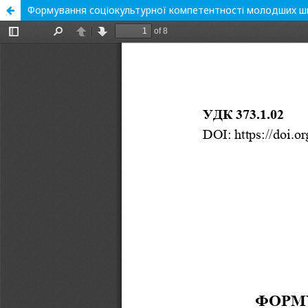
Формування соціокультурної компетентності молодших шк