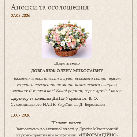
Анонси та оголошення
07.08.2026
Щиро вітаємо
ДОВГАЛЮК ОЛЕНУ МИКОЛАЇВНУ
Бажаємо здоров’я, весни в душі, яскравого сонця, щастя,
творчого натхнення, незмінно-позитивнвого настрою,
затишку
й
тепла в колі
В
ашої
родини
,
серед друзів і колег!
Директор та колектив ДНПБ України ім. В. О.
Сухомлинського НАПН України Л. Д. Березівська
13.07.2026
Шановні колеги!
Запрошуємо до активної участі у Другій Міжнародній
науково-практичній конференції
«
ІНФОРМАЦІЙНО-