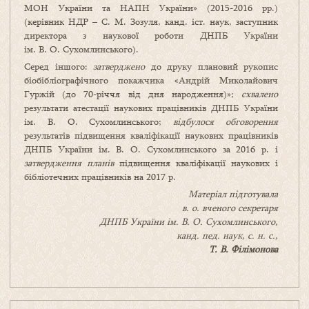
МОН України та НАПН України» (2015-2016 рр.)
(керівник НДР – С. М. Зозуля, канд. іст. наук, заступник
директора з наукової роботи ДНПБ України
ім. В. О. Сухомлинського).
Серед іншого:
затверджено
до друку плановий рукопис
біобібліографічного покажчика «Андрій Миколайович
Гуржій (до 70-річчя від дня народження)»;
схвалено
результати атестації наукових працівників ДНПБ України
ім. В. О. Сухомлинського;
відбулося обговорення
результатів підвищення кваліфікації наукових працівників
ДНПБ України ім. В. О. Сухомлинського за 2016 р. і
затвердження планів
підвищення кваліфікації наукових і
бібліотечних працівників на 2017 р.
Матеріал підготувала
в. о. вченого секретаря
ДНПБ України ім. В. О. Сухомлинського,
канд. пед. наук, с. н. с.,
Т. В. Філімонова