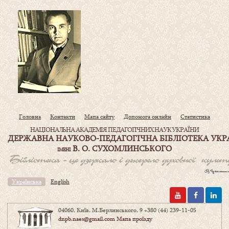
Головна
Контакти
Мапа сайту
Допомога онлайн
Статистика
НАЦІОНАЛЬНА АКАДЕМІЯ ПЕДАГОГІЧНИХ НАУК УКРАЇНИ
ДЕРЖАВНА НАУКОВО-ПЕДАГОГІЧНА БІБЛІОТЕКА УКР
В. О. СУХОМЛИНСЬКОГО
ІМЕНІ
Українська
English
04060, Київ, М.Берлинського, 9
+380 (44) 239-11-05
dnpb.naes@gmail.com
Мапа проїзду