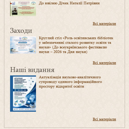
До ювілею Дічек Наталії Петрівни
Всі матеріали
Заходи
Круглий стіл «Роль освітянських бібліотек
у забезпеченні сталого розвитку освіти та
науки» (До всеукраїнського фестивалю
науки – 2026 та Дня науки)
Всі матеріали
Наші видання
Актуалізація науково-аналітичного
супроводу єдиного інформаційного
простору відкритої освіти
Всі матеріали