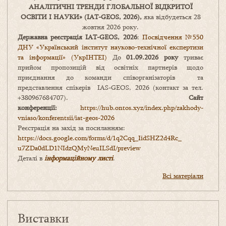
АНАЛІТИЧНІ ТРЕНДИ
ГЛОБАЛЬНОЇ ВІДКРИТОЇ
ОСВІТИ І НАУКИ
» (IAT-GEOS, 2026),
яка відбудеться 28
жовтня 2026 року.
Державна реєстрація IAT-GEOS, 2026
:
Посвідчення №550
ДНУ «Український інститут науково-технічної експертизи
та інформації» (УкрІНТЕІ)
До
01.09.2026 року
триває
прийом пропозицій від освітніх партнерів щодо
приєднання до команди співорганізаторів та
представлення спікерів IAS-GEOS, 2026 (контакт за тел.
+380967684707).
Сайт
конференції:
https://hub.ontos.xyz/index.php/zakhody-
vniaso/konferentsii/iat-geos-2026
Реєстрація на захід за посиланням:
https://docs.google.com/forms/
d/1q2Cqq_IidSHZ2d4Rc_
u7ZDa0dLD1NIdzQMyNeuILSdI/
preview
Деталі в
інформаційному листі
.
Всі матеріали
Виставки