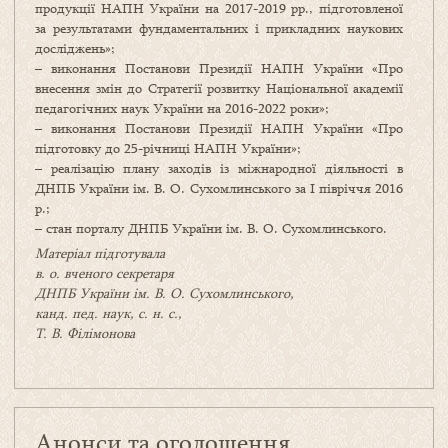
продукції НАПН України на 2017-2019 рр., підготовленої
за результатами фундаментальних і прикладних наукових
досліджень»;
– виконання Постанови Президії НАПН України «Про
внесення змін до Стратегії розвитку Національної академії
педагогічних наук України на 2016-2022 роки»;
– виконання Постанови Президії НАПН України «Про
підготовку до 25-річниці НАПН України»;
– реалізацію плану заходів із міжнародної діяльності в
ДНПБ України ім. В. О. Сухомлинського за І півріччя 2016
р.;
– стан порталу ДНПБ України ім. В. О. Сухомлинського.
Матеріал підготувала
в. о. вченого секретаря
ДНПБ України ім. В. О. Сухомлинського,
канд. пед. наук, с. н. с.,
Т. В. Філімонова
Анонси та оголошення