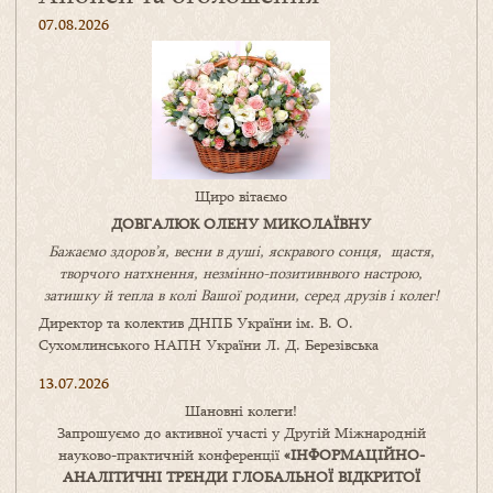
07.08.2026
Щиро вітаємо
ДОВГАЛЮК ОЛЕНУ МИКОЛАЇВНУ
Бажаємо здоров’я, весни в душі, яскравого сонця, щастя,
творчого натхнення, незмінно-позитивнвого настрою,
затишку
й
тепла в колі
В
ашої
родини
,
серед друзів і колег!
Директор та колектив ДНПБ України ім. В. О.
Сухомлинського НАПН України Л. Д. Березівська
13.07.2026
Шановні колеги!
Запрошуємо до активної участі у Другій Міжнародній
науково-практичній конференції
«
ІНФОРМАЦІЙНО-
АНАЛІТИЧНІ ТРЕНДИ
ГЛОБАЛЬНОЇ ВІДКРИТОЇ