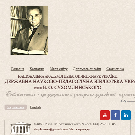
Головна
Контакти
Мапа сайту
Допомога онлайн
Статистика
НАЦІОНАЛЬНА АКАДЕМІЯ ПЕДАГОГІЧНИХ НАУК УКРАЇНИ
ДЕРЖАВНА НАУКОВО-ПЕДАГОГІЧНА БІБЛІОТЕКА УКР
В. О. СУХОМЛИНСЬКОГО
ІМЕНІ
Українська
English
04060, Київ, М.Берлинського, 9
+380 (44) 239-11-05
dnpb.naes@gmail.com
Мапа проїзду