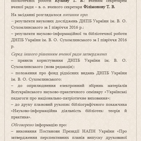
бібліотечної роботи
Кулієву Т. В.
; вченим секретарем
вченої ради – в. о. вченого секретаря
Філімонову Т. В.
На засіданні розглядалося
питання про
:
–
результати наукових досліджень ДНПБ України ім. В. О.
Сухомлинського за І півріччя 2016 р.;
– результати науково-інформаційної та бібліотечної роботи
ДНПБ України ім. В. О. Сухомлинського за І півріччя 2016
р.
Серед іншого рішенням вченої ради затверджено
:
– правила користування ДНПБ України ім. В. О.
Сухомлинського (нова редакція);
– положення про фонд рідкісних видань ДНПБ України
ім. В. О. Сухомлинського;
– до оприлюднення електронний збірник матеріалів
Всеукраїнського науково-практичного семінару «Українські
педагоги про національно-патріотичне виховання»;
– до друку плановий рукопис бібліографічного покажчика
«Науково-інформаційна діяльність бібліотек: теорія й
практика».
Обговорено
інформацію про:
– виконання Постанови Президії НАПН України «Про
затвердження перспективних планів випуску друкованої