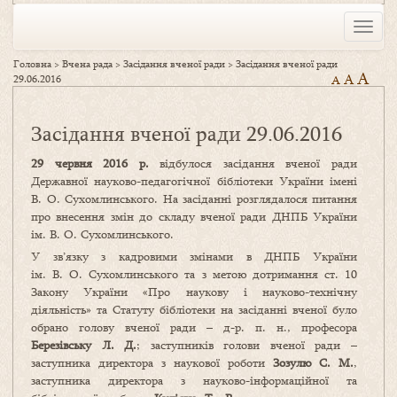
Toggle
naviga
Головна
>
Вчена рада
>
Засідання вченої ради
>
Засідання вченої ради
A
A
29.06.2016
A
Засідання вченої ради 29.06.2016
29 червня 2016 р.
відбулося засідання вченої ради
Державної науково-педагогічної бібліотеки України імені
В. О. Сухомлинського. На засіданні розглядалося питання
про внесення змін до складу вченої ради ДНПБ України
ім. В. О. Сухомлинського.
У зв’язку з кадровими змінами в ДНПБ України
ім. В. О. Сухомлинського та з метою дотримання ст. 10
Закону України «Про наукову і науково-технічну
діяльність» та Статуту бібліотеки на засіданні вченої було
обрано голову вченої ради – д-р. п. н., професора
Березівську Л. Д.
; заступників голови вченої ради –
заступника директора з наукової роботи
Зозулю С. М.
,
заступника директора з науково-інформаційної та