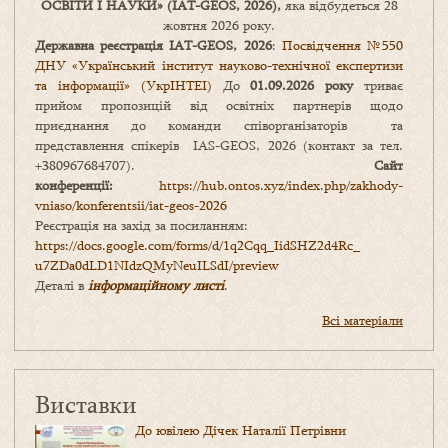
ОСВІТИ І НАУКИ
» (IAT-GEOS, 2026),
яка відбудеться 28
жовтня 2026 року.
Державна реєстрація IAT-GEOS, 2026
:
Посвідчення №550
ДНУ «Український інститут науково-технічної експертизи
та інформації» (УкрІНТЕІ)
До
01.09.2026 року
триває
прийом пропозицій від освітніх партнерів щодо
приєднання до команди співорганізаторів та
представлення спікерів IAS-GEOS, 2026 (контакт за тел.
+380967684707).
Сайт
конференції:
https://hub.ontos.xyz/index.php/zakhody-
vniaso/konferentsii/iat-geos-2026
Реєстрація на захід за посиланням:
https://docs.google.com/forms/
d/1q2Cqq_IidSHZ2d4Rc_
u7ZDa0dLD1NIdzQMyNeuILSdI/
preview
Деталі в
інформаційному листі
.
Всі матеріали
Виставки
До ювілею Дічек Наталії Петрівни